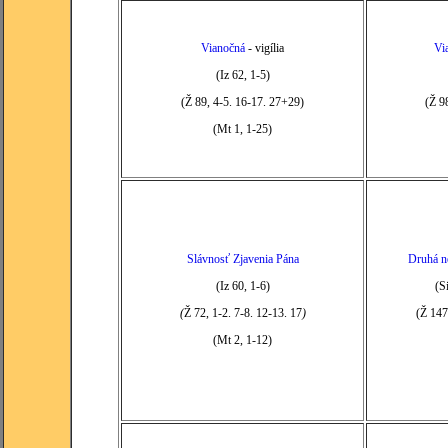
Vianočná
- vigília
Vi
(Iz 62, 1-5)
(Ž 89, 4-5. 16-17. 27+29)
(Ž 98
(Mt 1, 1-25)
Slávnosť Zjavenia Pána
Druhá n
(Iz 60, 1-6)
(S
(
Ž 72, 1-2. 7-8. 12-13. 17
)
(Ž 147
(Mt 2, 1-12)