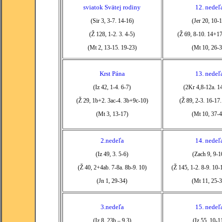
sviatok Svätej rodiny
12. nedeľ
(Sir 3, 3-7. 14-16)
(Jer 20, 10-
(Ž 128, 1-2. 3. 4-5)
(Ž 69, 8-10. 14+17
(Mt 2, 13-15. 19-23)
(Mt 10, 26-3
Krst Pána
13. nedeľ
(Iz 42, 1-4. 6-7)
(2Kr 4,8-12a. 1
(Ž 29, 1b+2. 3ac-4. 3b+9c-10)
(Ž 89, 2-3. 16-17
(Mt 3, 13-17)
(Mt 10, 37-4
2.nedeľa
14. nedeľ
(Iz 49, 3. 5-6)
(Zach 9, 9-1
(Ž 40, 2+4ab. 7-8a. 8b-9. 10)
(Ž 145, 1-2. 8-9. 10-
(Jn 1, 29-34)
(Mt 11, 25-3
3.nedeľa
15. nedeľ
(Iz 8, 23b – 9,3)
(Iz 55, 10-1