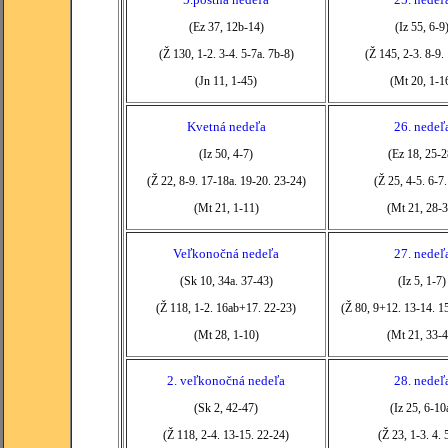
(Ez 37, 12b-14)
(Iz 55, 6-9
(Ž 130, 1-2. 3-4. 5-7a. 7b-8)
(Ž 145, 2-3. 8-9.
(Jn 11, 1-45)
(Mt 20, 1-1
Kvetná nedeľa
26. nedeľ
(Iz 50, 4-7)
(Ez 18, 25-2
(Ž 22, 8-9. 17-18a. 19-20. 23-24)
(Ž 25, 4-5. 6-7.
(Mt 21, 1-11)
(Mt 21, 28-3
Veľkonočná nedeľa
27. nedeľ
(Sk 10, 34a. 37-43)
(Iz 5, 1-7)
(Ž 118, 1-2. 16ab+17. 22-23)
(Ž 80, 9+12. 13-14. 1
(Mt 28, 1-10)
(Mt 21, 33-4
2. veľkonočná nedeľa
28. nedeľ
(Sk 2, 42-47)
(Iz 25, 6-10
(Ž 118, 2-4. 13-15. 22-24)
(Ž 23, 1-3. 4. 