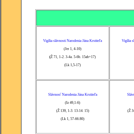
Vigília slávnosti Narodenia Jána Krstiteľa
Vigília s
(Jer 1, 4-10)
(
Ž 71, 1-2. 3-4a. 5-6b. 15ab+17)
(Lk 1,5-17)
Slávnosť Narodenia Jána Krstiteľa
Sláv
(Iz 49,1-6)
(Ž 139, 1-3. 13-14. 15)
(Ž 3
(Lk 1, 57-66.80)