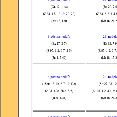
(Gn 12, 1-4a)
(Jer 20, 7-9
(Ž 33, 4-5. 18-19. 20+22)
(Ž 63, 2. 3-4. 5-
(Mt 17, 1-9)
(Mt 16, 21-2
3.pôstna nedeľa
23. nedeľ
(Ex 17, 3-7)
(Ez 33, 7-9
(Ž 95, 1-2. 6-7. 8-9)
(Ž 95, 1-2. 6-7.
(Jn 4, 5-42)
(Mt 18, 15-2
4.pôstna nedeľa
24. nedeľ
(1Sam 16, 1b. 6-7. 10-13a)
(Sir 27, 33 – 2
(Ž 23, 1-3a. 3b-4. 5-6)
(Ž 103, 1-2. 3-4. 9-
(Jn 9, 1-41)
(Mt 18, 21-3
5.pôstna nedeľa
25. nedeľ