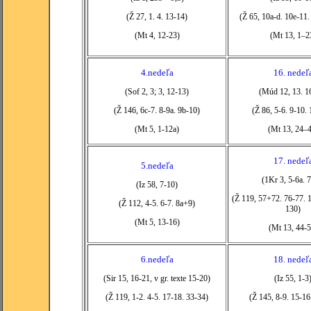
(Ž 27, 1. 4. 13-14)
(Ž 65, 10a-d. 10e-11.
(Mt 4, 12-23)
(Mt 13, 1–2
4.nedeľa
16. nedeľ
(Sof 2, 3; 3, 12-13)
(Múd 12, 13. 1
(Ž 146, 6c-7. 8-9a. 9b-10)
(Ž 86, 5-6. 9-10.
(Mt 5, 1-12a)
(Mt 13, 24–
17. nedeľ
5.nedeľa
(1Kr 3, 5-6a. 
(Iz 58, 7-10)
(Ž 119, 57+72. 76-77. 
(Ž 112, 4-5. 6-7. 8a+9)
130)
(Mt 5, 13-16)
(Mt 13, 44-5
6.nedeľa
18. nedeľ
(Sir 15, 16-21, v gr. texte 15-20)
(Iz 55, 1-3
(Ž 119, 1-2. 4-5. 17-18. 33-34)
(Ž 145, 8-9. 15-16