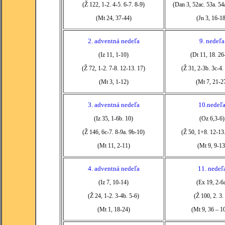
(Ž 122, 1-2. 4-5. 6-7. 8-9)
(Dan 3, 52ac. 53a. 54
(Mt 24, 37-44)
(Jn 3, 16-1
2. adventná nedeľa
9. nedeľa
(Iz 11, 1-10)
(Dt 11, 18. 26
(Ž 72, 1-2. 7-8. 12-13. 17)
(Ž 31, 2-3b. 3c-4
(Mt 3, 1-12)
(Mt 7, 21-2
3. adventná nedeľa
10.nedeľ
(Iz 35, 1-6b. 10)
(Oz 6,3-6)
(Ž 146, 6c-7. 8-9a. 9b-10)
(Ž 50, 1+8. 12-13
(Mt 11, 2-11)
(Mt 9, 9-13
4. adventná nedeľa
11. nedeľ
(Iz 7, 10-14)
(Ex 19, 2-6
(Ž 24, 1-2. 3-4b. 5-6)
(Ž 100, 2. 3.
(Mt 1, 18-24)
(Mt 9, 36 – 1