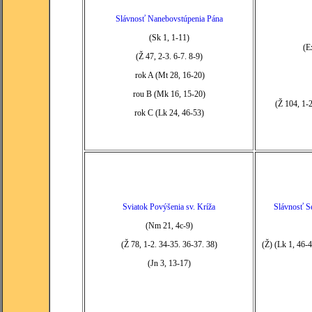
Slávnosť Nanebovstúpenia Pána
(Sk 1, 1-11)
(E
(Ž 47, 2-3. 6-7. 8-9)
rok A (Mt 28, 16-20)
rou B (Mk 16, 15-20)
(Ž 104, 1-
rok C (Lk 24, 46-53)
Sviatok Povýšenia sv. Kríža
Slávnosť S
(Nm 21, 4c-9)
(Ž 78, 1-2. 34-35. 36-37. 38)
(Ž) (Lk 1, 46-
(Jn 3, 13-17)