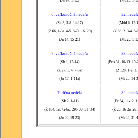
(Jn 14, 1-12)
(Mt 23, 1-1
6. veľkonočná nedeľa
32. nedeľ
(Sk 8, 5-8. 14-17)
(Múd 6, 12-
(Ž 66, 1-3a. 4-5. 6-7a. 16+20)
(Ž 63, 2. 3-4. 5-
(Jn 14, 15-21)
(Mt 25, 1-1
7. veľkonočná nedeľa
33. nedeľ
(Sk 1, 12-14)
(Prís 31, 10-13. 19-
(Ž 27, 1. 4. 7-8a)
(Ž 128, 1-2. 3.
(Jn 17, 1-11a)
(Mt 25, 14-3
Turíčna nedeľa
34. nedeľ
(Sk 2, 1-11)
(Ez 34, 11-12. 
(Ž 104, 1ab+24ac. 29b-30. 31+34)
(Ž 23, 1b-2a. 2b-3
(Jn 20, 19-23)
(Mt 25, 31-4