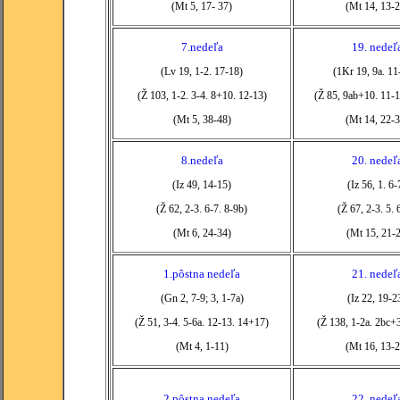
(Mt 5, 17- 37)
(Mt 14, 13-2
7.nedeľa
19. nedeľ
(Lv 19, 1-2. 17-18)
(1Kr 19, 9a. 11
(Ž 103, 1-2. 3-4. 8+10. 12-13)
(Ž 85, 9ab+10. 11-1
(Mt 5, 38-48)
(Mt 14, 22-3
8.nedeľa
20. nedeľ
(Iz 49, 14-15)
(Iz 56, 1. 6-
(Ž 62, 2-3. 6-7. 8-9b)
(Ž 67, 2-3. 5. 
(Mt 6, 24-34)
(Mt 15, 21-
1.pôstna nedeľa
21. nedeľ
(Gn 2, 7-9; 3, 1-7a)
(Iz 22, 19-2
(Ž 51, 3-4. 5-6a. 12-13. 14+17)
(Ž 138, 1-2a. 2bc+
(Mt 4, 1-11)
(Mt 16, 13-2
2.pôstna nedeľa
22. nedeľ