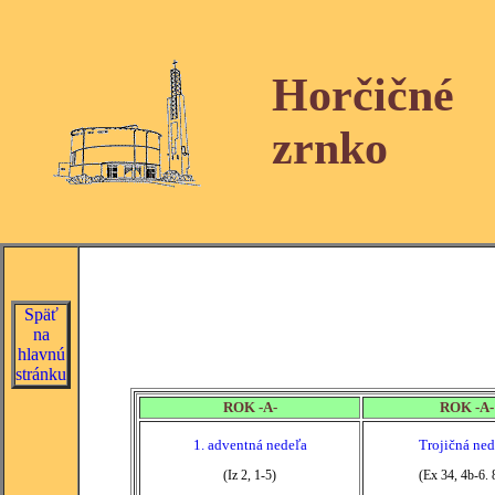
Horčičné
zrnko
Späť
na
hlavnú
stránku
ROK -A-
ROK -A-
1. adventná nedeľa
Trojičná ned
(Iz 2, 1-5)
(Ex 34, 4b-6. 