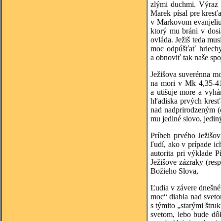
zlými duchmi. Výraz 
Marek písal pre kresť
v Markovom evanjeliu 
ktorý mu bráni v dosi
ovláda. Ježiš teda mu
moc odpúšťať hriechy
a obnoviť tak naše sp
Ježišova suverénna mo
na mori v Mk 4,35-41 
a utišuje more a vyhá
hľadiska prvých kresťa
nad nadprirodzeným (
mu jediné slovo, jedin
Príbeh prvého Ježišov
ľudí, ako v prípade i
autorita pri výklade 
Ježišove zázraky (re
Božieho Slova,
Ľudia v závere dnešnéh
moc“ diabla nad svetom
s týmito „starými štru
svetom, lebo bude dôk