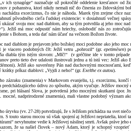
„v ich synagóge“ naznačuje už pokročilé oddelenie kresťanov od ži
anov z pohanstva, ktorí nikdy nemali nič do činenia zo židovskými bo
nachádza exorcizmus, čo nie je náhoda. Marek tým zrejme chce nazna
ahnutí pôvodného cieľa ľudskej existencie: v dosiahnutí večnej spásy.
sí ukázať svoju moc nad diablom, aby sa tým potvrdila aj jeho moc nad
“). Ježiš má moc odpustiť nám hriechy, oslobodiť nás zo zotročujúc
ojenie s Bohom, a teda dať nám účasť na večnom Božom živote.
c nad diablom je prejavom jeho božskej moci podobne ako jeho moc n
je viacero podobných čŕt: Ježiš vetru „pohrozil“ (gr.
epetimēsen
) p
ňa diabla tým istým slovom: „Mlč!“ (v gréčtine ide v tomto prípade
nov preto tieto dve udalosti ilustrovali jednu a tú istú vec: Ježiš a
démoni). Ježiš ako suverénny Pán nad duchovnými mocnosťami, keďže 
ý krátky príkaz diablovi: „Vyjdi z neho!“ (gr.
Exelthe ex autou
).
ho zázraku (znamenia) v Markovom evanjeliu, t.j. exorcizmu, končí 
ch predchádzajúceho údivu zo spôsobu, akým vyučuje. Ježišov mocný ex
Písme, pri hlásaní Slova, je potvrdená jeho mocnými skutkami (por. J
sp. mocné, nadprirodzené znamenia), mali vlastne podobný význam ak
o úryvku (vv. 27-28) potvrdzujú, že s Ježišom prichádza na svet nieč
. S touto starou mocou sú však spojení aj Ježišovi nepriatelia, ktorí ta
ktúrami“ nevyhnutne vedie k Ježišovej násilnej smrti. Avšak práve jeh
azom, že sa našiel človek – nový Adam, ktorý je schopný vzoprieť s