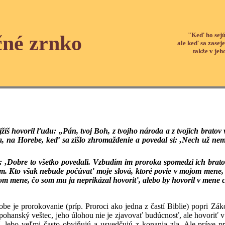
"Keď ho sejú
čné zrnko
ale keď sa zaseje
takže v jeh
žiš hovoril ľudu: „Pán, tvoj Boh, z tvojho národa a z tvojich bratov 
, na Horebe, keď sa zišlo zhromaždenie a povedal si: ‚Nech už nem
 ‚Dobre to všetko povedali. Vzbudím im proroka spomedzi ich brato
em. Kto však nebude počúvať moje slová, ktoré povie v mojom mene, 
om mene, čo som mu ja neprikázal hovoriť, alebo by hovoril v mene 
be je prorokovanie (príp. Proroci ako jedna z častí Biblie) popri Z
je pohanský veštec, jeho úlohou nie je zjavovať budúcnosť, ale hovori
, lebo veľmi často obviňujú a usvedčujú z konania zla. Ale práve pre