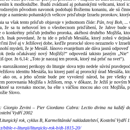
ním k modloslužbe. Budú zvádzaní aj pohanskými veštcami, ktorí ich
rirodzeným pôvodom navonok podobajú Božiemu konaniu, ale sú činno
ruje a namiesto pohanských veštcov prisľubuje Izraelu prorokov, ktor
nia sa však tento prísľub objavuje v jednotnom čísle:
Pán, tvoj Boh, ...
ícia, že sa tu nehovorí len o všeobecnom prisľúbení, že Jahve bud
de o konkrétny prísľub jedného proroka, akéhosi druhého Mojžiša, k
ch. Inak povedané, že tu ide o prísľub Mesiáša, ktorý zohrá v deji
mi živé aj v Ježišovej dobe, keďže prorocké slovo nezaznelo v Izraeli 
mnohí mysleli, že je Mesiáš. Jánovo evanjelium ale dáva jasnú odpoveď
orok (teda očakávaný nový Mojžiš)?“ odpovedá takisto jasným „Nie“ 
š (por. Jn 6,14: „Toto je naozaj ten prorok, ktorý má prísť na svet“).
 starozákonnej perikopy do liturgie slova tejto nedele súvisí pravde
Ježišovu identitu Mesiáša, ku ktorej patrí aj prorocký úrad Mesiáša, 
vy ako on, a jeho učenie bude pre vyvolený národ, ba pre všetky
em porovnania Mojžiša s Ježišom, resp. v dôkaze, že Ježiš je novým
 ktoré sa rovnako mocne, ba ešte s väčšou mocou ako cez Mojžiša, pr
ožie Slovo.
 Giorgio Zevini – Pier Giordano Cabra: Lectio divina na každý den
Kostelní Vydří 2002
iturgický rok, cyklus B, Karmelitánské nakladatelství, Kostelní Vydří 
cz/bible-v-liturgii/liturgicky-rok-b/dt-1815-20/