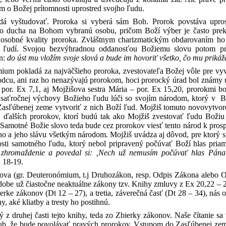
om o Božej prítomnosti uprostred svojho ľudu.
dá vyštudovať. Proroka si vyberá sám Boh. Prorok povstáva uprost
o ducha na Bohom vybranú osobu, pričom Boží výber je často prekva
 osobné kvality proroka. Zvláštnym charizmatickým obdarovaním ho 
o ľudí. Svojou bezvýhradnou oddanosťou Božiemu slovu potom p
án:
do úst mu vložím svoje slová a bude im hovoriť všetko, čo mu prik
um pokladá za najväčšieho proroka, zvestovateľa Božej vôle pre vyvo
dcu, ani raz ho nenazývajú prorokom, hoci prorocký úrad bol známy
por. Ex 7,1, aj Mojžišova sestra Mária – por. Ex 15,20, prorokmi b
idsaťročnej výchovy Božieho ľudu lúči so svojím národom, ktorý v 
 Zasľúbenej zeme vytvoriť z nich Boží ľud. Mojžiš tomuto novovytvo
j ďalších prorokov, ktorí budú tak ako Mojžiš zvestovať ľudu Boži
 Samotné Božie slovo teda bude cez prorokov viesť tento národ k prospe
no a jeho slávu všetkým národom
.
Mojžiš uvádza aj dôvod, pre ktorý s
osti samotného ľudu, ktorý nebol pripravený počúvať Boží hlas pria
 zhromaždenie a povedal si: ‚Nech už nemusím počúvať hlas Pána,
 18-19.
šova (gr. Deuteronómium, t.j Druhozákon, resp. Odpis Zákona alebo O
dobe už čiastočne neaktuálne zákony tzv. Knihy zmluvy z Ex 20,22 – 23
erke zákonov (Dt 12 – 27), a tretia, záverečná časť (Dt 28 – 34), nás
, aké kliatby a tresty ho postihnú.
ý z druhej časti tejto knihy, teda zo Zbierky zákonov. Naše čítanie 
ľub, že bude povolávať pravých prorokov. Vstupom do Zasľúbenej zem