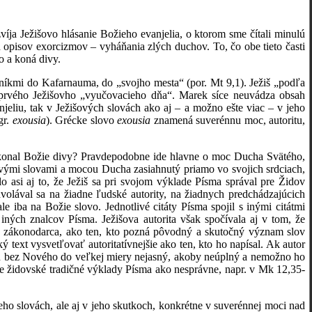
víja Ježišovo hlásanie Božieho evanjelia, o ktorom sme čítali minulú
opisov exorcizmov – vyháňania zlých duchov. To, čo obe tieto časti
vo a koná divy.
eníkmi do Kafarnauma, do „svojho mesta“ (por. Mt 9,1). Ježiš „podľa
 prvého Ježišovho „vyučovacieho dňa“. Marek síce neuvádza obsah
jeliu, tak v Ježišových slovách ako aj – a možno ešte viac – v jeho
gr.
exousia
). Grécke slovo
exousia
znamená suverénnu moc, autoritu,
 konal Božie divy? Pravdepodobne ide hlavne o moc Ducha Svätého,
išovými slovami a mocou Ducha zasiahnutý priamo vo svojich srdciach,
asi aj to, že Ježiš sa pri svojom výklade Písma správal pre Židov
lával sa na žiadne ľudské autority, na žiadnych predchádzajúcich
ale iba na Božie slovo. Jednotlivé citáty Písma spojil s inými citátmi
iných znalcov Písma. Ježišova autorita však spočívala aj v tom, že
ko zákonodarca, ako ten, kto pozná pôvodný a skutočný význam slov
ext vysvetľovať autoritatívnejšie ako ten, kto ho napísal. Ak autor
kon bez Nového do veľkej miery nejasný, akoby neúplný a nemožno ho
e židovské tradičné výklady Písma ako nesprávne, napr. v Mk 12,35-
jeho slovách, ale aj v jeho skutkoch, konkrétne v suverénnej moci nad