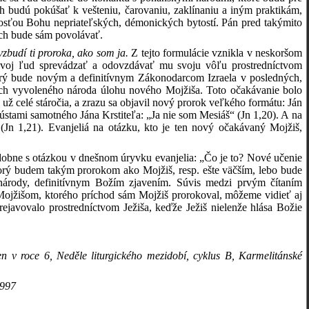
 budú pokúšať k vešteniu, čarovaniu, zaklínaniu a iným praktikám,
sťou Bohu nepriateľských, démonických bytostí. Pán pred takýmito
ých bude sám povolávať.
 vzbudí ti proroka, ako som ja.
Z tejto formulácie vznikla v neskoršom
e svoj ľud sprevádzať a odovzdávať mu svoju vôľu prostredníctvom
torý bude novým a definitívnym Zákonodarcom Izraela v posledných,
nách vyvoleného národa úlohu nového Mojžiša. Toto očakávanie bolo
už celé stáročia, a zrazu sa objavil nový prorok veľkého formátu: Ján
 ústami samotného Jána Krstiteľa: „Ja nie som Mesiáš“ (Jn 1,20). A na
(Jn 1,21). Evanjeliá na otázku, kto je ten nový očakávaný Mojžiš,
podobne s otázkou v dnešnom úryvku evanjelia: „Čo je to? Nové učenie
ktorý budem takým prorokom ako Mojžiš, resp. ešte väčším, lebo bude
 národy, definitívnym Božím zjavením. Súvis medzi prvým čítaním
 Mojžišom, ktorého príchod sám Mojžiš prorokoval, môžeme vidieť aj
ejavovalo prostredníctvom Ježiša, keďže Ježiš nielenže hlása Božie
 v roce 6, Neděle liturgického mezidobí, cyklus B, Karmelitánské
1997