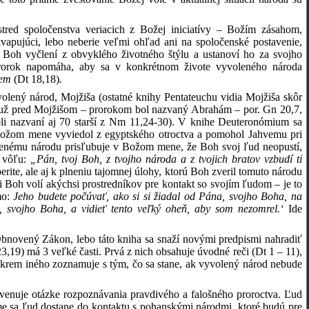
red spoločenstva veriacich z Božej iniciatívy – Božím zásahom,
pujúci, lebo neberie veľmi ohľad ani na spoločenské postavenie,
Boh vyčlení z obvyklého životného štýlu a ustanoví ho za svojho
rorok napomáha, aby sa v konkrétnom živote vyvoleného národa
ážem
(Dt 18,18)
.
lený národ, Mojžiša (ostatné knihy Pentateuchu vidia Mojžiša skôr
 už pred Mojžišom – prorokom bol nazvaný Abrahám – por. Gn 20,7,
oli nazvaní aj 70 starší z Nm 11,24-30). V knihe Deuteronómium sa
Božom mene vyviedol z egyptského otroctva a pomohol Jahvemu pri
renému národu prisľubuje v Božom mene, že Boh svoj ľud neopustí,
u vôľu:
„Pán, tvoj Boh, z tvojho národa a z tvojich bratov vzbudí ti
rite, ale aj k plneniu tajomnej úlohy, ktorú Boh zveril tomuto národu
i Boh volí akýchsi prostredníkov pre kontakt so svojím ľudom – je to
mo:
Jeho budete počúvať, ako si si žiadal od Pána, svojho Boha, na
 svojho Boha, a vidieť tento veľký oheň, aby som nezomrel.‘
Ide
bnovený Zákon, lebo táto kniha sa snaží novými predpismi nahradiť
,19) má 3 veľké časti. Prvá z nich obsahuje úvodné reči (Dt 1 – 11),
 okrem iného zoznamuje s tým, čo sa stane, ak vyvolený národ nebude
sa venuje otázke rozpoznávania pravdivého a falošného proroctva. Ľud
e sa ľud dostane do kontaktu s pohanskými národmi, ktoré budú pre