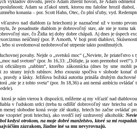
ých výkladov dôvodu, prečo Adam zhrešil hovorí, že Adam odmietol p
neposlušnosti; Adam sa zľakol smrti, ktorou mu falošne hrozil diabol
umného konania – por. Scott Hahn, Otec, čo plní sľuby, vyd. Redempto
 víťazstvo nad diablom (a hriechom) je naznačené už v tomto prvo
lu, že posadnutie diablom je dobrovoľný stav, ale nie je tomu tak 
obrovoľný stav, čo Židia tej doby dobre chápali. Aj dnes je úspech ex
 exorcizmus neúčinný (por. P. Amorth, V boji proti diablovi, Skúsenos
, lebo si uvedomoval nedobrovoľné utrpenie takto postihnutých.
 duchovnej povahy. Nejde o „svetskú moc“ („Neviete, že priateľstvo s 
„moc nad svetom“ (por. Jn 16,33: „Dúfajte, ja som premohol svet!“). J
 oficiálnym „rabbim“, ktorého zákonnícka (dnes by sme mohli po
i zo strany iných rabínov. Jeho
exousia
spočíva v slobode konať do
a, pravdy a lásky. Ježišova božská autorita prináša druhým duchovné 
orá „nie je z tohto sveta“ (por. Jn 18,36) a ani nemá ambíciu ovládať t
edele).
i, ktorá je nám vierou k dispozícii, môžeme aj my víťaziť nad diablov
iabla v ľudskom srdci (treba tu odlíšiť dobrovoľný stav hriechu od 
m menej slobodne koná svoje zlé skutky, hriech ho začne ovládať prot
e vzoprieť proti hriechu), ako svedčí istý uzdravený alkoholik:
Nevie
bol kedysi otrokom, na moje dobré manželstvo, ktoré sa mi rozpadalo
najväčším zázrakom, žiadne iné sa mu nevyrovnajú.