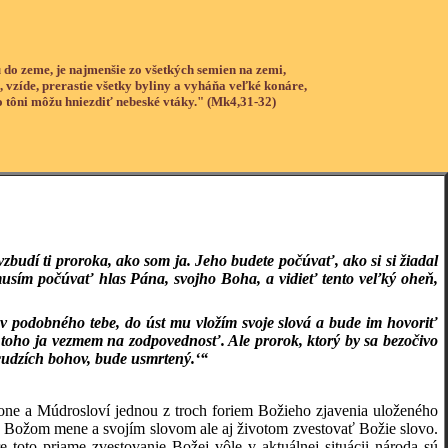
 do zeme, je najmenšie zo všetkých semien na zemi,
, vzíde, prerastie všetky byliny a vyháňa veľké konáre,
o tôni môžu hniezdiť nebeské vtáky." (Mk4,31-32)
vzbudí ti proroka, ako som ja. Jeho budete počúvať, ako si si žiadal
usím počúvať hlas Pána, svojho Boha, a vidieť tento veľký oheň,
v podobného tebe, do úst mu vložím svoje slová a bude im hovoriť
toho ja vezmem na zodpovednosť. Ale prorok, ktorý by sa bezočivo
cudzích bohov, bude usmrtený.‘“
ákone a Múdrosloví jednou z troch foriem Božieho zjavenia uloženého
ť v Božom mene a svojím slovom ale aj životom zvestovať Božie slovo.
 toto priame zvestovanie Božej vôle v aktuálnej situácii národa sú