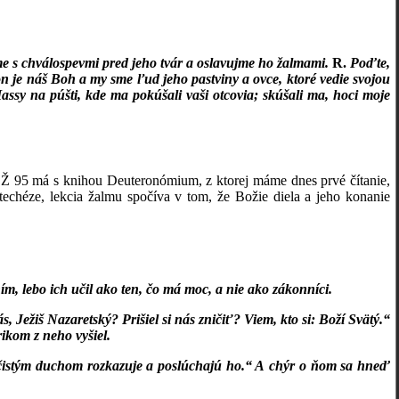
e s chválospevmi pred jeho tvár a oslavujme ho žalmami.
R.
Poďte,
 je náš Boh a my sme ľud jeho pastviny a ovce, ktoré vedie svojou
assy na púšti, kde ma pokúšali vaši otcovia; skúšali ma, hoci moje
Ž 95 má s knihou Deuteronómium, z ktorej máme dnes prvé čítanie,
atechéze,
lekcia žalmu spočíva v tom, že Božie diela a jeho konanie
ím, lebo ich učil ako ten, čo má moc, a nie ako zákonníci.
Ježiš Nazaretský? Prišiel si nás zničiť? Viem, kto si: Boží Svätý.“
ikom z neho vyšiel.
nečistým duchom rozkazuje a poslúchajú ho.“ A chýr o ňom sa hneď