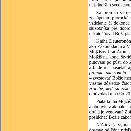
najsilnejším svedectv
Za proroka sa ne
zostúpením prorockéh
vzdelanie či dokonca
služobníka pre dobr
uskutočňoval Boží pl
Kniha Deuteronómi
ako Zákonodarcu a Vo
Mojžišov brat Áron – 
Mojžiš na konci štyr
putovaní po púšti do
a bude mu posielať a
proroka, ako som ja“
.
– zvestovať Božie me
vlastne dôsledok žiad
Horebe, keď sa zišlo
o odvolávku na Ex 20,
Piata kniha Mojži
a obnoviť v aktuálnej 
druhá je venovaná Zbi
poslúchať Božie zákony
Náš text je vybran
dostáva od Pána prís