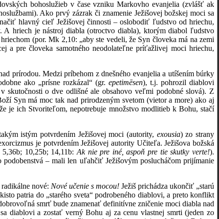
dovských bohoslužieb v čase vzniku Markovho evanjelia (zvlášť ak
hoslužbami). Ako prvý zázrak či znamenie Ježišovej božskej moci sa
čiť hlavný cieľ Ježišovej činnosti – oslobodiť ľudstvo od hriechu,
 A hriech je nástroj diabla (otroctvo diabla), ktorým diabol ľudstvo
 hriechom (por. Mk 2,10: „aby ste vedeli, že Syn človeka má na zemi
ej a pre človeka samotného neodolateľne príťažlivej moci hriechu,
ad prírodou. Medzi príbehom z dnešného evanjelia a utíšením búrky
odobne ako „prísne rozkázal“ (gr.
epetimēsen
), t.j. pohrozil diablovi
 v skutočnosti o dve odlišné ale obsahovo veľmi podobné slová). Z
ko Boží Syn má moc tak nad prirodzeným svetom (vietor a more) ako aj
je ich Stvoriteľom, nepotrebuje množstvo modlitieb k Bohu, stačí
takým istým potvrdením Ježišovej moci (autority,
exousia
) zo strany
orcizmus je potvrdením Ježišovej autority Učiteľa. Ježišova božská
n 5,36b; 10,25b; 14,11b:
Ak nie pre iné, aspoň pre tie skutky verte!
).
o podobenstvá – mali len uľahčiť Ježišovým poslucháčom prijímanie
o radikálne nové:
Nové učenie s mocou!
Ježiš prichádza ukončiť „starú
kisto patria do „starého sveta“ podrobeného diablovi, a preto konflikt
o dobrovoľná smrť bude znamenať definitívne zničenie moci diabla nad
a diablovi a zostať verný Bohu aj za cenu vlastnej smrti (jeden zo