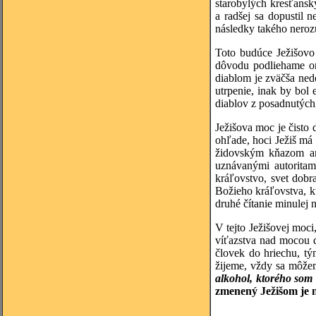
starobylých kresťansk
a radšej sa dopustil 
následky takého neroz
Toto budúce Ježišovo
dôvodu podliehame omy
diablom je zväčša ned
utrpenie, inak by bol
diablov z posadnutých
Ježišova moc je čisto
ohľade, hoci Ježiš má 
židovským kňazom ani
uznávanými autoritam
kráľovstvo, svet dobr
Božieho kráľovstva, kt
druhé čítanie minulej n
V tejto Ježišovej moc
víťazstva nad mocou d
človek do hriechu, tý
žijeme, vždy sa môžem
alkohol, ktorého som 
zmenený Ježišom je 