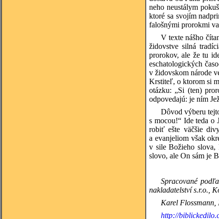
neho neustálym pokuše
ktoré sa svojím nadp
falošnými prorokmi va
V texte nášho číta
židovstve silná trad
prorokov, ale že tu i
eschatologických časo
v židovskom národe veľ
Krstiteľ, o ktorom si 
otázku: „Si (ten) pr
odpovedajú: je ním Ježi
Dôvod výberu tejto
s mocou!“ Ide teda o 
robiť ešte väčšie di
a evanjeliom však okr
v sile Božieho slova,
slovo, ale On sám je B
Spracované podľa:
nakladatelství s.r.o., 
Karel Flossmann, L
http://biblickedilo.