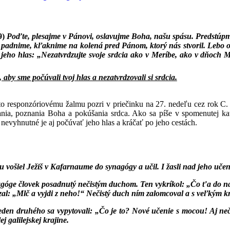
-9)
Poďte, plesajme v Pánovi, oslavujme Boha, našu spásu. Predstúpm
padnime, kľaknime na kolená pred Pánom, ktorý nás stvoril. Lebo on
 jeho hlas: „Nezatvrdzujte svoje srdcia ako v Meríbe, ako v dňoch M
 aby sme počúvali tvoj hlas a nezatvrdzovali si srdcia.
o responzóriovému žalmu pozri v priečinku na 27. nedeľu cez rok C.
nia, poznania Boha a pokúšania srdca. Ako sa píše v spomenutej k
e nevyhnutné je aj počúvať jeho hlas a kráčať po jeho cestách.
u vošiel Ježiš v Kafarnaume do synagógy a učil. I žasli nad jeho učen
agóge človek posadnutý nečistým duchom. Ten vykríkol: „Čo ťa do nás, 
zal: „Mlč a vyjdi z neho!“ Nečistý duch ním zalomcoval a s veľkým kr
 jeden druhého sa vypytovali: „Čo je to? Nové učenie s mocou! Aj 
ej galilejskej krajine.