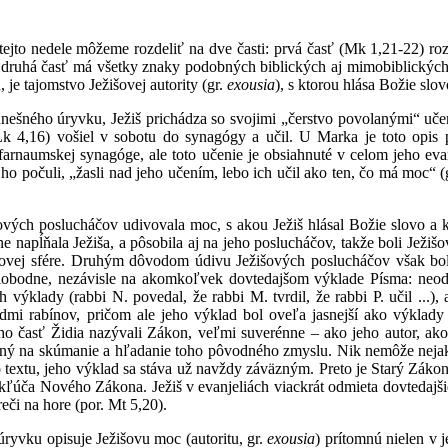
tejto nedele môžeme rozdeliť na dve časti: prvá časť (Mk 1,21-22) roz
druhá časť má všetky znaky podobných biblických aj mimobiblických 
 je tajomstvo Ježišovej autority (gr.
exousia
), s ktorou hlása Božie slo
i dnešného úryvku, Ježiš prichádza so svojimi „čerstvo povolanými“ uč
Lk 4,16) vošiel v sobotu do synagógy a učil. U Marka je toto opis
farnaumskej synagóge, ale toto učenie je obsiahnuté v celom jeho evan
 ho počuli, „žasli nad jeho učením, lebo ich učil ako ten, čo má moc“ (
ových poslucháčov udivovala moc, s akou Ježiš hlásal Božie slovo a
ne napĺňala Ježiša, a pôsobila aj na jeho poslucháčov, takže boli Jež
ovej sfére. Druhým dôvodom údivu Ježišových poslucháčov však bolo 
lobodne, nezávisle na akomkoľvek dovtedajšom výklade Písma: neodvo
 výklady (rabbi N. povedal, že rabbi M. tvrdil, že rabbi P. učil ...), 
dmi rabínov, pričom ale jeho výklad bol oveľa jasnejší ako výklady 
ého časť Židia nazývali Zákon, veľmi suverénne – ako jeho autor, a
aný na skúmanie a hľadanie toho pôvodného zmyslu. Nik nemôže nejaký t
o textu, jeho výklad sa stáva už navždy záväzným. Preto je Starý Zá
kľúča Nového Zákona. Ježiš v evanjeliách viackrát odmieta dovtedajši
eči na hore (por. Mt 5,20).
ryvku opisuje Ježišovu moc (autoritu, gr.
exousia
) prítomnú nielen v 