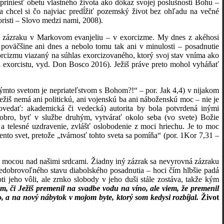
riniesť obetu vlastného života ako dôkaz svojej poslušnosti Bohu –
, a chcel si čo najviac predĺžiť pozemský život bez ohľadu na večné
risti – Slovo medzi nami, 2008).
m zázraku v Markovom evanjeliu – v exorcizme. My dnes z akéhosi
poväčšine ani dnes a nebolo tomu tak ani v minulosti – posadnutie
orcizmu viazaný na súhlas exorcizovaného, ktorý svoj stav vníma ako
ti exorcistu, vyd. Don Bosco 2016). Ježiš práve preto mohol vyháňať
týmto svetom je nepriateľstvom s Bohom?!“ – por. Jak 4,4) v nijakom
ežiš nemá ani politickú, ani vojenskú ba ani náboženskú moc – nie je
vedať: akademická či vedecká) autorita by bola potvrdená inými
bro, byť v službe druhým, vytvárať okolo seba (vo svete) Božie
a telesné uzdravenie, zvlášť oslobodenie z moci hriechu. Je to moc
ento svet, pretože „tvárnosť tohto sveta sa pomíňa“ (por. 1Kor 7,31 –
ou mocou nad našimi srdcami. Žiadny iný zázrak sa nevyrovná zázraku
nedobrovoľného stavu diabolského posadnutia – hoci čím hlbšie padá
i jeho vôli, ale zrnko slobody v jeho duši stále zostáva, takže kým
m, či Ježiš premenil na svadbe vodu na víno, ale viem, že premenil
, a na nový nábytok v mojom byte, ktorý som kedysi rozbíjal.
Život