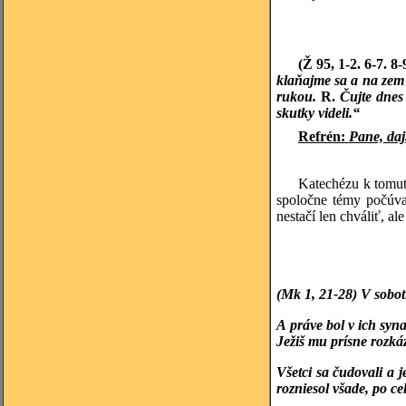
(Ž 95, 1-2. 6-7. 8
klaňajme sa a na zem 
rukou.
R.
Čujte dnes
skutky videli.“
Refrén:
Pane, daj,
Katechézu k tomut
spoločne témy počúva
nestačí len chváliť, al
(Mk 1, 21-28) V sobot
A práve bol v ich syn
Ježiš mu prísne rozká
Všetci sa čudovali a
rozniesol všade, po cel