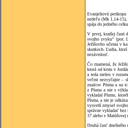
Evanjeliovú perikopu 
nedeľu (Mk 1,14-15), 
spája do jedného celku,
V prvej, kratšej čast
svojho zvyku“ (por. 
Ježišovho učenia v ka
skutkoch. Ľudia, ktorí
nezávislosť.
Čo znamená, že Ježiš
ktorá od krstu v Jordá
a teda nielen v rozum
veľmi nezvyčajne – s
znalcov Písma a na ich
z Písma a nie s výkla
vykladal Písmo, ktor
Písma, a nie je odkáz
vysvetlí zmysel svojh
správne vykladať bez 
37 alebo v Matúšovej r
Druhá časť dnešného ú