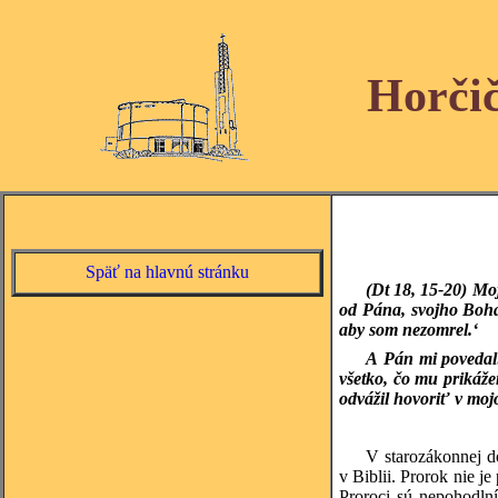
Horči
Späť na hlavnú stránku
(Dt 18, 15-20)
Moj
od Pána, svojho Boha
aby som nezomrel.‘
A Pán mi povedal:
všetko, čo mu prikáž
odvážil hovoriť v moj
V starozákonnej do
v Biblii. Prorok nie 
Proroci sú nepohodlní