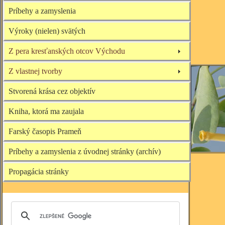
Príbehy a zamyslenia
Výroky (nielen) svätých
Z pera kresťanských otcov Východu
Z vlastnej tvorby
Stvorená krása cez objektív
Kniha, ktorá ma zaujala
Farský časopis Prameň
Príbehy a zamyslenia z úvodnej stránky (archív)
Propagácia stránky