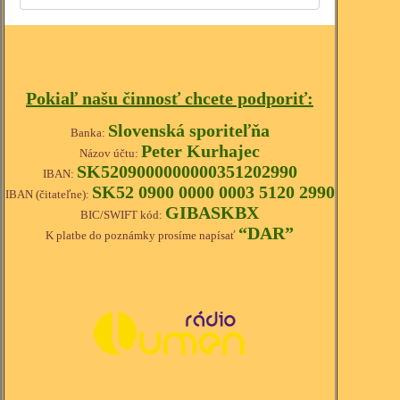
Pokiaľ našu činnosť chcete podporiť:
Slovenská sporiteľňa
Banka:
Peter Kurhajec
Názov účtu:
SK5209000000000351202990
IBAN:
SK52 0900 0000 0003 5120 2990
IBAN (čitateľne):
GIBASKBX
BIC/SWIFT kód:
“DAR”
K platbe do poznámky prosíme napísať