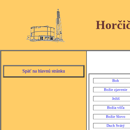
Horči
Späť na hlavnú stránku
Boh
Božie zjavenie
Ježiš
Božia vôľa
Božie Slovo
Duch Svätý