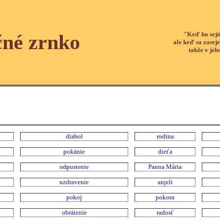
"Keď ho sejú
čné zrnko
ale keď sa zaseje
takže v jeh
diabol
rodina
pokánie
dieťa
odpustenie
Panna Mária
uzdravenie
anjeli
pokoj
pokora
obrátenie
radosť