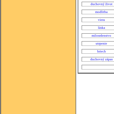
duchovný život
modlitba
viera
láska
milosrdenstvo
utrpenie
hriech
duchovný zápas