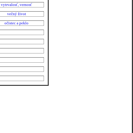
vytrvalosť, vernosť
večný život
očistec a peklo