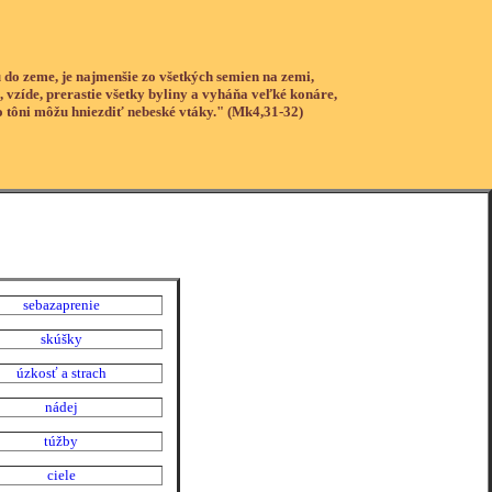
 do zeme, je najmenšie zo všetkých semien na zemi,
, vzíde, prerastie všetky byliny a vyháňa veľké konáre,
o tôni môžu hniezdiť nebeské vtáky." (Mk4,31-32)
sebazaprenie
skúšky
úzkosť a strach
nádej
túžby
ciele