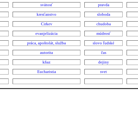
svätosť
pravda
kresťanstvo
sloboda
Cirkev
chudoba
evanjelizácia
múdrosť
práca, apoštolát, služba
slovo ľudské
autorita
čas
kňaz
dejiny
Eucharistia
svet