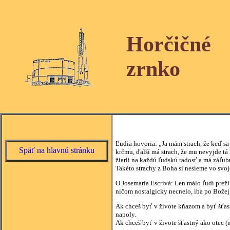
Horčičné
zrnko
Ľudia hovoria: „Ja mám strach, že keď sa
Späť na hlavnú stránku
krčmu, ďalší má strach, že mu nevyjde tá
žiarli na každú ľudskú radosť a má záľub
Takéto strachy z Boha si nesieme vo svojo
O Josemaría Escrivá: Len málo ľudí preži
ničom nostalgicky necnelo, iba po Božej l
Ak chceš byť v živote kňazom a byť šťas
napoly.
Ak chceš byť v živote šťastný ako otec (