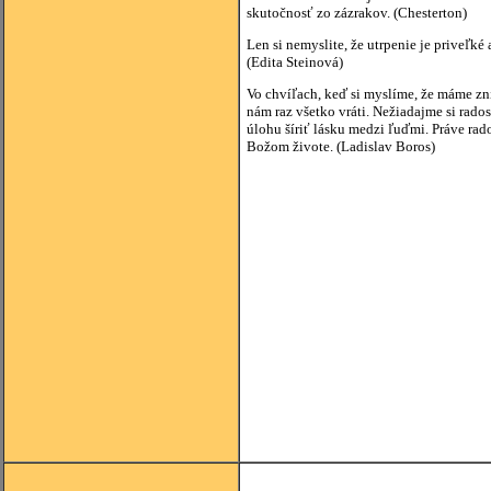
skutočnosť zo zázrakov. (Chesterto
Len si nemyslite, že utrpenie je priveľk
(Edita Steinová)
Vo chvíľach, keď si myslíme, že máme zni
nám raz všetko vráti. Nežiadajme si rados
úlohu šíriť lásku medzi ľuďmi. Práve ra
Božom živote. (Ladislav Boros)