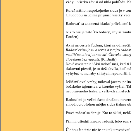
vždy – všetko závisí od uhla pohľadu. K
Koreň nášho nespokojného srdca je v tom,
Chudobou sa učíme prijímať všetky veci 
Radovať sa znamená hľadať príležitosť k 
Nikto nie je natoľko bohatý, aby sa zao
Darden)
Ak si na ceste k ľuďom, ktorí sa odnaučil
Radosť existuje tu a teraz a v tejto radost
modliť sa, ale aj tancovať. Človeku, ktor
človekom bez radosti. (
K. Barth)
Nové osvietenie! Akú radosť máš, keď ti 
ďakovnú pieseň, je to tiež chvíľa, keď 
vyhýbať tomu, aby si iných nepohoršil. 
Ježiš miloval vrchy, miloval jazero, poľ
božského tajomstva, z ktorého vyšiel. Tak
neporušeného lesku, z veľkých a malých 
Radosť mi je veľmi často družkou nevernou
a modrou oblohou môjho srdca tiahnu obl
Pravá radosť sa daruje. Kto to skúsi, n
Pán mi uštedril mnoho radostí, lebo som s
Úlohou fantázie nie je ani tak urovnávať 