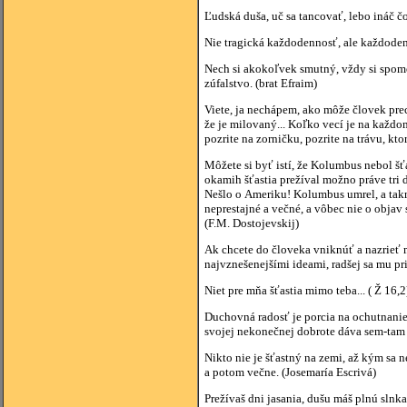
Ľudská duša, uč sa tancovať, lebo ináč čo
Nie tragická každodennosť, ale každoden
Nech si akokoľvek smutný, vždy si spomeň
zúfalstvo. (brat Efraim)
Viete, ja nechápem, ako môže človek prec
že je milovaný... Koľko vecí je na každom
pozrite na zorničku, pozrite na trávu, ktor
Môžete si byť istí, že Kolumbus nebol šťa
okamih šťastia prežíval možno práve tri
Nešlo o Ameriku! Kolumbus umrel, a takmer
neprestajné a večné, a vôbec nie o objav
(F.M. Dostojevskij)
Ak chcete do človeka vniknúť a nazrieť m
najvznešenejšími ideami, radšej sa mu pri
Niet pre mňa šťastia mimo teba... ( Ž 16,2
Duchovná radosť je porcia na ochutnanie
svojej nekonečnej dobrote dáva sem-tam
Nikto nie je šťastný na zemi, až kým sa n
a potom večne. (Josemaría Escrivá)
Prežívaš dni jasania, dušu máš plnú slnka 