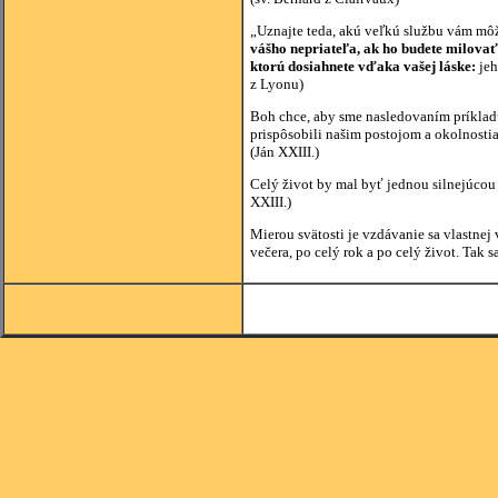
„Uznajte teda, akú veľkú službu vám môže
vášho nepriateľa, ak ho budete milovať
ktorú dosiahnete vďaka vašej láske:
jeh
z Lyonu)
Boh chce, aby sme nasledovaním príkladu
prispôsobili našim postojom a okolnost
(Ján XXIII.)
Celý život by mal byť jednou silnejúcou
XXIII.)
Mierou svätosti je vzdávanie sa vlastnej
večera, po celý rok a po celý život. Tak s