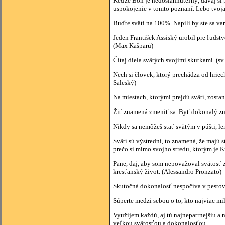
Keďže Boh je nedosiahnuteľný, dávaj si po
uspokojenie v tomto poznaní. Lebo tvoja d
Buďte svätí na 100%. Napili by ste sa var
Jeden František Assiský urobil pre ľudst
(Max Kašparů)
Čítaj diela svätých svojimi skutkami. (sv
Nech si človek, ktorý prechádza od hriec
Saleský)
Na miestach, ktorými prejdú svätí, zostan
Žiť znamená zmeniť sa. Byť dokonalý zn
Nikdy sa nemôžeš stať svätým v púšti, le
Svätí sú výstrední, to znamená, že majú st
prečo si mimo svojho stredu, ktorým je Kr
Pane, daj, aby som nepovažoval svätosť 
kresťanský život. (Alessandro Pronzato)
Skutočná dokonalosť nespočíva v pestovan
Súperte medzi sebou o to, kto najviac mil
Využijem každú, aj tú najnepatrnejšiu a
veľkou svätosťou a dokonalosťou.