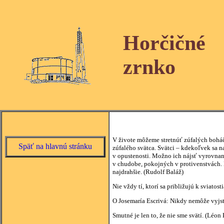
Horčičné
zrnko
V živote môžeme stretnúť zúfalých bohá
Späť na hlavnú stránku
zúfalého svätca. Svätci – kdekoľvek sa na
v opustenosti. Možno ich nájsť vyrovna
v chudobe, pokojných v protivenstvách. K
najdrahšie. (Rudolf Baláž)
Nie vždy tí, ktorí sa približujú k sviato
O Josemaría Escrivá: Nikdy nemôže vyjsť
Smutné je len to, že nie sme svätí. (Léon