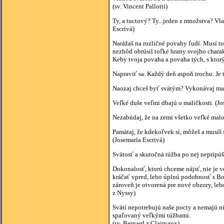
(sv. Vincent Pallotti)
Ty, a tuctový? Ty...jeden z množstva? Vl
Escrivá)
Narážaš na rozličné povahy ľudí. Musí to 
nezhôd obrúsil toľké hrany svojho charak
Keby tvoja povaha a povaha tých, s ktorý
Napraviť sa. Každý deň aspoň trochu. Je t
Naozaj chceš byť svätým? Vykonávaj malé 
Veľké duše veľmi dbajú o maličkosti. (Jo
Nezabúdaj, že na zemi všetko veľké malo 
Pamätaj, že kdekoľvek si, môžeš a musíš sa
(Josemaría Escrivá)
Svätosť a skutočná túžba po nej nepripúš
Dokonalosť, ktorú chceme nájsť, nie je v
kráčať vpred, lebo úplnú podobnosť s Boh
zároveň je otvorená pre nové obzory, lebo
z Nyssy)
Svätí nepotrebujú naše pocty a nemajú n
spaľovaný veľkými túžbami.
(sv. Bernard z Clairvaux)