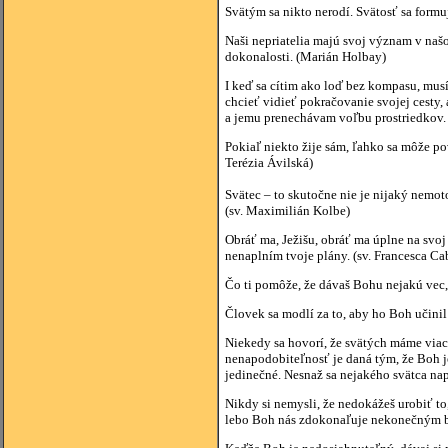
Svätým sa nikto nerodí. Svätosť sa form
Naši nepriatelia majú svoj význam v naš
dokonalosti. (Marián Holbay)
I keď sa cítim ako loď bez kompasu, mus
chcieť vidieť pokračovanie svojej cesty,
a jemu prenechávam voľbu prostriedkov.
Pokiaľ niekto žije sám, ľahko sa môže pov
Terézia Ávilská)
Svätec – to skutočne nie je nijaký nemot
(sv. Maximilián Kolbe)
Obráť ma, Ježišu, obráť ma úplne na svo
nenaplním tvoje plány. (sv. Francesca Cab
Čo ti pomôže, že dávaš Bohu nejakú vec, 
Človek sa modlí za to, aby ho Boh učinil 
Niekedy sa hovorí, že svätých máme viac
nenapodobiteľnosť je daná tým, že Boh je
jedinečné. Nesnaž sa nejakého svätca nap
Nikdy si nemysli, že nedokážeš urobiť to,
lebo Boh nás zdokonaľuje nekonečným boh