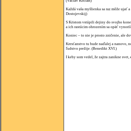
(Václav Kocián)
Každá vaša myšlienka sa raz môže ujať a
Dostojevskij)
S Kristom vstúpili dejiny do svojho kon
a ich rastúcim ohrozením sa opäť vynori
Koniec – to nie je prosto zničenie, ale 
Kresťanstvo tu bude naďalej a nanovo, n
ľudstvo prežije. (Benedikt XVI.)
I keby som vedel, že zajtra zanikne svet,