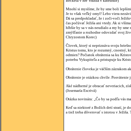
Becketa v hre Vražda v katedrále)
Mnohí si myslíme, že by sme boli lepšími 
Je to však veľký omyl! Lebo viera nezávis
Dá sa predpokladať, že i zoči-voči Ježiš
čas počúvať Ježiša ani vtedy. Ak si vším
hlbšie by sa v nás neudialo a my by sme
zmýšľanie a rozhodne odovzdať svoj živo
Chryzostom Korec)
Človek, ktorý si nepriznáva svoju hriešn
Kristus tomu, kto je rozumný, cnostný, 
odmien? Počiatok obrátenia sa ku Kristov
potrebu Vykupiteľa a pristupuje ku Krist
Obrátenie človeka je väčším zázrakom ak
Obrátenie je otázkou chvíle. Posvätenie j
Aké nádherné je obracať neveriacich, získ
(Josemaría Escrivá)
Otázka novinára: „Čo by sa podľa vás ma
Keď sa niektoré z Božích detí stratí, je
a tiež treba dôverovať s istotou v Ježiša