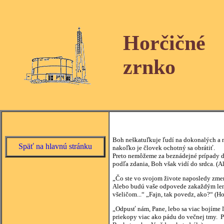
Horčičné
zrnko
Boh neškatuľkuje ľudí na dokonalých a ne
Späť na hlavnú stránku
nakoľko je človek ochotný sa obrátiť.
Preto nemôžeme za beznádejné prípady def
podľa zdania, Boh však vidí do srdca. (A
„Čo ste vo svojom živote naposledy zme
Alebo budú vaše odpovede zakaždým len n
všeličom...“ „Fajn, tak povedz, ako?“ (H
„Odpusť nám, Pane, lebo sa viac bojíme 
priekopy viac ako pádu do večnej tmy. P