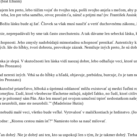
 (brat Efraim)
jem len preto, lebo túžim vojsť do tvojho raja, pošli svojho anjela s mečom, aby p
teba, len pre teba samého, otvor, prosím ťa, náruč a prijmi ma! (sv. František Assisk
Božiu lásku bude aj žať. Človek sa však musí naučiť a veriť duchovnému zákonu, že
ie, neprepadávali by sme tak často znechuteniu. A tak dávame len sebeckú lásku, 
chopnosti. Jeho zmysly nadobúdajú mimoriadnu schopnosť prenikať. Autenticky kres
ch. Ide do hĺbky, tvorí dobrotu, provokuje zázrak. Nemiluje iných preto, že sú dob
ska je slepá. V skutočnosti len láska vidí naozaj dobre, lebo odhaľuje veci, ktoré 
dro Pronzato)
ad neresti iných. Vrhá sa do hĺbky a hľadá, objavuje, prebúdza, burcuje, čo je tam 
dro Pronzato)
 skutočné priateľstvo, hlboká a úprimná oddanosť môžu existovať aj medzi ľuďmi ro
zornejšou. Ľudí, ktorí všeobecne šľachetne milujú, nájdeš ľahko, no ľudí, ktorí citl
 je prítomný sám Pán. Ako len musel pri svojom umučení trpieť nedostatkom našej c
im neurobili, mne ste neurobili.’“ (Madeleine Hutin)
 nebudú malé veci, všetko bude veľké. Vytrvalosť v maličkostiach je hrdinstvo. (Jo
lodne: „Ktorou cestou mám ísť?“ Namiesto toho sa nauč milovať.
ťan dobrý. Nie je dobrý ani ten, kto sa uspokojí len s tým, že je takmer dobrý. Tr