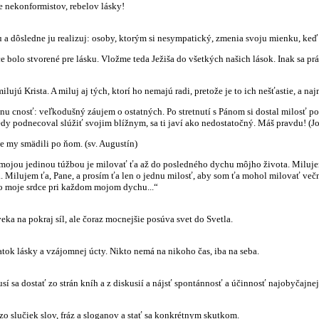
e nekonformistov, rebelov lásky!
 a dôsledne ju realizuj: osoby, ktorým si nesympatický, zmenia svoju mienku, keď z
e bolo stvorené pre lásku. Vložme teda Ježiša do všetkých našich lások. Inak sa p
lujú Krista. A miluj aj tých, ktorí ho nemajú radi, pretože je to ich nešťastie, a n
dnu cnosť: veľkodušný záujem o ostatných. Po stretnutí s Pánom si dostal milosť poz
edy podnecoval slúžiť svojim blížnym, sa ti javí ako nedostatočný. Máš pravdu! (J
 my smädili po ňom. (sv. Augustín)
 mojou jedinou túžbou je milovať ťa až do posledného dychu môjho života. Miluje
ťa. Milujem ťa, Pane, a prosím ťa len o jednu milosť, aby som ťa mohol milovať več
o moje srdce pri každom mojom dychu...“
eka na pokraj síl, ale čoraz mocnejšie posúva svet do Svetla.
tok lásky a vzájomnej úcty. Nikto nemá na nikoho čas, iba na seba.
sí sa dostať zo strán kníh a z diskusií a nájsť spontánnosť a účinnosť najobyčajne
zo slučiek slov, fráz a sloganov a stať sa konkrétnym skutkom.