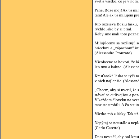
svet a všetko, čo je v ňom.
Pane, Bože môj! Ak ťa milu
tam! Ale ak ťa milujem pre 
Kto rozsieva Božiu lásku, 
rýchlo, ako by si prial.
Keby sme mali toto poznan
Milujúcemu sa rozširujú s
hriechmi a „zápachom“ iný
(Alessandro Pronzato)
Všeobecne sa hovorí, že lá
len tmu a bahno. (Alessan
Kresťanská láska sa týči n
v nich najlepšie. (Alessan
„Chcem, aby si uveril, že
stávať sa citlivejšou a po
V každom človeku na svete
mne ste urobili. A čo ste 
Všetko rob z lásky. Tak už
Nepýtaj sa neustále a nep
(Carlo Caretto)
Dnes nestačí, aby bol kres