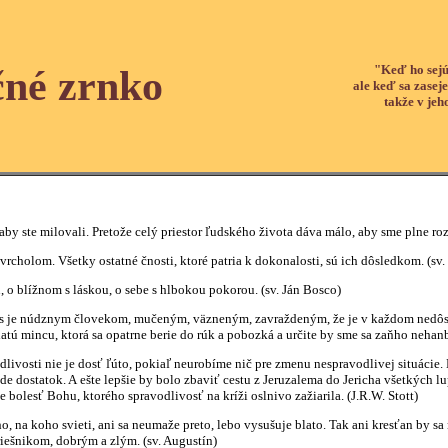
"Keď ho sejú
čné zrnko
ale keď sa zaseje
takže v jeh
by ste milovali. Pretože celý priestor ľudského života dáva málo, aby sme plne rozší
 vrcholom. Všetky ostatné čnosti, ktoré patria k dokonalosti, sú ich dôsledkom. (sv.
 o blížnom s láskou, o sebe s hlbokou pokorou. (sv. Ján Bosco)
tus je núdznym človekom, mučeným, väzneným, zavraždeným, že je v každom nedôsto
atú mincu, ktorá sa opatrne berie do rúk a pobozká a určite by sme sa zaňho nehan
livosti nie je dosť ľúto, pokiaľ neurobíme nič pre zmenu nespravodlivej situáci
e dostatok. A ešte lepšie by bolo zbaviť cestu z Jeruzalema do Jericha všetkých lu
bolesť Bohu, ktorého spravodlivosť na kríži oslnivo zažiarila. (J.R.W. Stott)
o, na koho svieti, ani sa neumaže preto, lebo vysušuje blato. Tak ani kresťan by 
riešnikom, dobrým a zlým. (sv. Augustín)