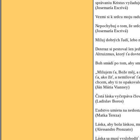
správaniu Kristus vyžaduj
(Josemaría Escrivá)
Vezmi si k srdcu moju radu
Nepochybuj o tom, že srdc
(Josemaría Escrivá)
Miluj dobrých ľudí, lebo mi
Doteraz si pestoval len je
Altruizmus, ktorý ťa dovt
Boh smädí po tom, aby sme
„Milujem ťa, Bože môj, a
ťa, ako žiť, a nemilovať 
chcem, aby ti to opakoval
(Ján Mária Vianney)
Čistá láska vyčerpáva člov
(Ladislav Boros)
Ľudstvo umiera na nedosta
(Matka Tereza)
Láska, aby bola láskou, mu
(Alessandro Pronzato)
Láska sa musí vyslobodiť 