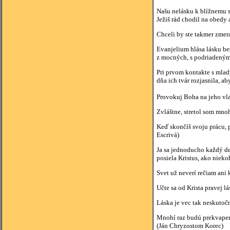
Našu nelásku k blížnemu s
Ježiš rád chodil na obed
Chceli by ste takmer zmerať
Evanjelium hlása lásku be
z mocných, s podriadenými 
Pri prvom kontakte s mlad
dňa ich tvár rozjasnila, a
Provokuj Boha na jeho vlas
Zvláštne, stretol som mnoh
Keď skončíš svoju prácu, p
Escrivá)
Ja sa jednoducho každý de
posiela Kristus, ako niekoh
Svet už neverí rečiam ani k
Učte sa od Krista pravej lá
Láska je vec tak neskutočn
Mnohí raz budú prekvapení,
(Ján Chryzostom Korec)