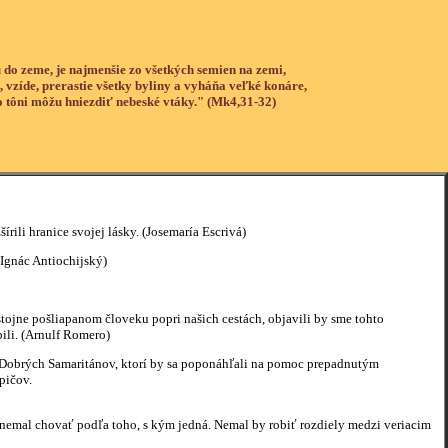
 do zeme, je najmenšie zo všetkých semien na zemi,
, vzíde, prerastie všetky byliny a vyháňa veľké konáre,
o tôni môžu hniezdiť nebeské vtáky." (Mk4,31-32)
rili hranice svojej lásky. (Josemaría Escrivá)
 Ignác Antiochijský)
jne pošliapanom človeku popri našich cestách, objavili by sme tohto
bili. (Arnulf Romero)
e. Dobrých Samaritánov, ktorí by sa poponáhľali na pomoc prepadnutým
pičov.
sa nemal chovať podľa toho, s kým jedná. Nemal by robiť rozdiely medzi veriacim