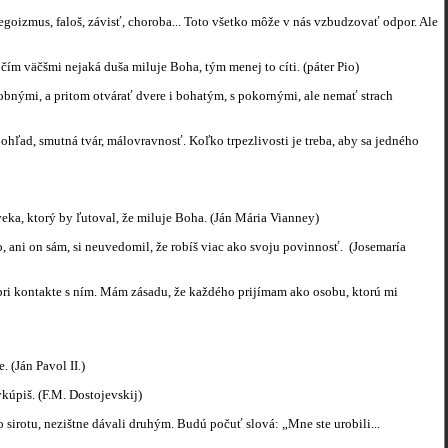
goizmus, faloš, závisť, choroba... Toto všetko môže v nás vzbudzovať odpor. Ale
že čím väčšmi nejaká duša miluje Boha, tým menej to cíti. (páter Pio)
obnými, a pritom otvárať dvere i bohatým, s pokornými, ale nemať strach
hľad, smutná tvár, málovravnosť. Koľko trpezlivosti je treba, aby sa jedného
veka, ktorý by ľutoval, že miluje Boha. (Ján Mária Vianney)
o, ani on sám, si neuvedomil, že robíš viac ako svoju povinnosť. (Josemaría
ri kontakte s ním. Mám zásadu, že každého prijímam ako osobu, ktorú mi
. (Ján Pavol II.)
ykúpiš. (F.M. Dostojevskij)
 sirotu, nezištne dávali druhým. Budú počuť slová: „Mne ste urobili...