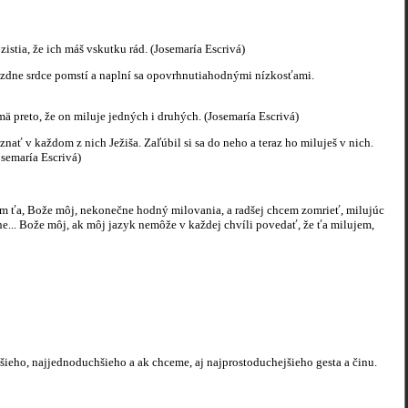
istia, že ich máš vskutku rád. (Josemaría Escrivá)
rázdne srdce pomstí a naplní sa opovrhnutiahodnými nízkosťami.
ajmä preto, že on miluje jedných i druhých. (Josemaría Escrivá)
nať v každom z nich Ježiša. Zaľúbil si sa do neho a teraz ho miluješ v nich.
osemaría Escrivá)
m ťa, Bože môj, nekonečne hodný milovania, a radšej chcem zomrieť, milujúc
ne... Bože môj, ak môj jazyk nemôže v každej chvíli povedať, že ťa milujem,
jšieho, najjednoduchšieho a ak chceme, aj najprostoduchejšieho gesta a činu.