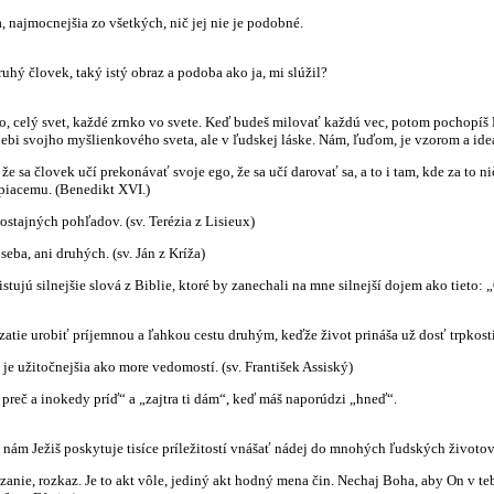
a, najmocnejšia zo všetkých, nič jej nie je podobné.
ruhý človek, taký istý obraz a podoba ako ja, mi slúžil?
vo, celý svet, každé zrnko vo svete. Keď budeš milovať každú vec, potom pochopíš 
bi svojho myšlienkového sveta, ale v ľudskej láske. Nám, ľuďom, je vzorom a ideá
o, že sa človek učí prekonávať svoje ego, že sa učí darovať sa, a to i tam, kde za 
piacemu. (Benedikt XVI.)
ostajných pohľadov. (sv. Terézia z Lisieux)
seba, ani druhých. (sv. Ján z Kríža)
tujú silnejšie slová z Biblie, ktoré by zanechali na mne silnejší dojem ako tieto: 
atie urobiť príjemnou a ľahkou cestu druhým, keďže život prináša už dosť trpkosti
je užitočnejšia ako more vedomostí. (sv. František Assiský)
reč a inokedy príď“ a „zajtra ti dám“, keď máš naporúdzi „hneď“.
ch nám Ježiš poskytuje tisíce príležitostí vnášať nádej do mnohých ľudských životo
ikázanie, rozkaz. Je to akt vôle, jediný akt hodný mena čin. Nechaj Boha, aby On v 