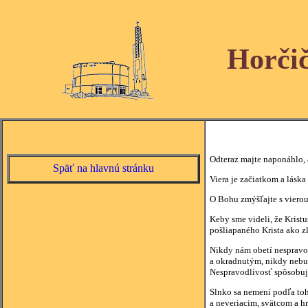
Horči
Odteraz majte naponáhlo, a
Späť na hlavnú stránku
Viera je začiatkom a láska
O Bohu zmýšľajte s vierou,
Keby sme videli, že Kris
pošliapaného Krista ako zl
Nikdy nám obetí nespravod
a okradnutým, nikdy nebud
Nespravodlivosť spôsobuje 
Slnko sa nemení podľa toh
a neveriacim, svätcom a h