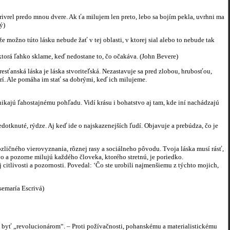
rivrel predo mnou dvere. Ak ťa milujem len preto, lebo sa bojím pekla, uvrhni ma
ý)
 možno túto lásku nebude žať v tej oblasti, v ktorej sial alebo to nebude tak
ktorá ľahko sklame, keď nedostane to, čo očakáva. (John Bevere)
ťanská láska je láska stvoriteľská. Nezastavuje sa pred zlobou, hrubosťou,
rí. Ale pomáha im stať sa dobrými, keď ich milujeme.
unikajú ľahostajnému pohľadu. Vidí krásu i bohatstvo aj tam, kde iní nachádzajú
nedotknuté, rýdze. Aj keď ide o najskazenejších ľudí. Objavuje a prebúdza, čo je
zličného vierovyznania, rôznej rasy a sociálneho pôvodu. Tvoja láska musí rásť,
ivo a pozorne milujú každého človeka, ktorého stretnú, je poriedko.
itlivosti a pozornosti. Povedal: ‘Čo ste urobili najmenšiemu z týchto mojich,
semaría Escrivá)
eba byť „revolucionárom“. – Proti požívačnosti, pohanskému a materialistickému