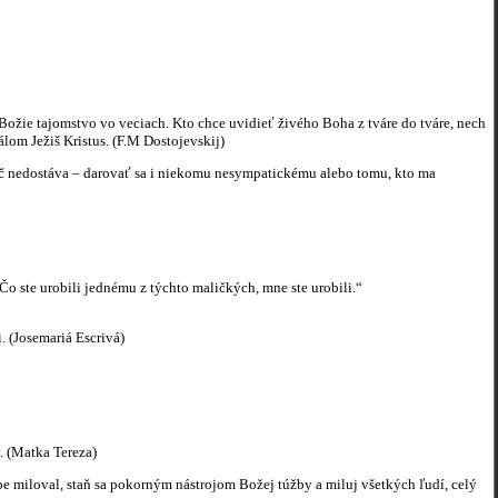
Božie tajomstvo vo veciach. Kto chce uvidieť živého Boha z tváre do tváre, nech
lom Ježiš Kristus. (F.M Dostojevskij)
to nič nedostáva – darovať sa i niekomu nesympatickému alebo tomu, kto ma
„Čo ste urobili jednému z týchto maličkých, mne ste urobili.“
. (Josemariá Escrivá)
v. (Matka Tereza)
tebe miloval, staň sa pokorným nástrojom Božej túžby a miluj všetkých ľudí, celý