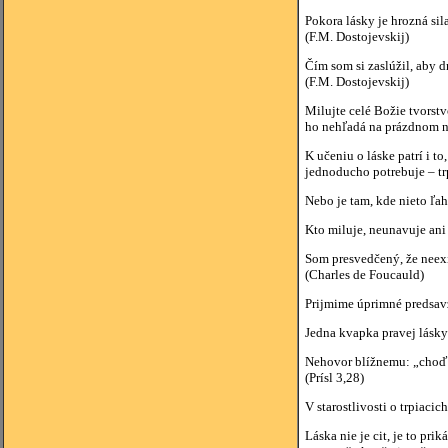
Pokora lásky je hrozná sil
(F.M. Dostojevskij)
Čím som si zaslúžil, aby d
(F.M. Dostojevskij)
Milujte celé Božie tvorst
ho nehľadá na prázdnom ne
K učeniu o láske patrí i t
jednoducho potrebuje – tr
Nebo je tam, kde nieto ľah
Kto miluje, neunavuje ani 
Som presvedčený, že neexis
(Charles de Foucauld)
Prijmime úprimné predsavz
Jedna kvapka pravej lásky 
Nehovor blížnemu: „choď p
(Prísl 3,28)
V starostlivosti o trpiaci
Láska nie je cit, je to pr