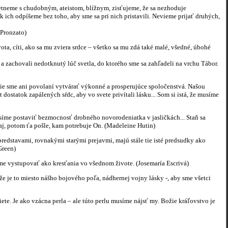
etneme s chudobným, ateistom, blížnym, zisťujeme, že sa nezhoduje
ak ich odpíšeme bez toho, aby sme sa pri nich pristavili. Nevieme prijať druhých,
 Pronzato)
ota, cíti, ako sa mu zviera srdce – všetko sa mu zdá také malé, všedné, úbohé
i a zachovali nedotknutý lúč svetla, do ktorého sme sa zahľadeli na vrchu Tábor.
 Nie sme ani povolaní vytvárať výkonné a prosperujúce spoločenstvá. Našou
 dostatok zapálených sŕdc, aby vo svete privítali lásku... Som si istá, že musíme
síme postaviť bezmocnosť drobného novorodeniatka v jasličkách... Staň sa
j, potom ťa pošle, kam potrebuje On. (Madeleine Hutin)
predstavami, rovnakými starými prejavmi, majú stále tie isté predsudky ako
Green)
e vystupovať ako kresťania vo všednom živote. (Josemaría Escrivá)
tože je to miesto nášho bojového poľa, nádhernej vojny lásky -, aby sme všetci
te. Je ako vzácna perla – ale túto perlu musíme nájsť my. Božie kráľovstvo je