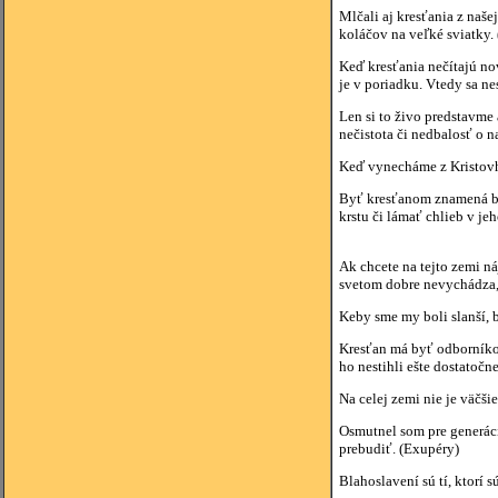
Mlčali aj kresťania z naš
koláčov na veľké sviatky. 
Keď kresťania nečítajú nov
je v poriadku. Vtedy sa n
Len si to živo predstavme
nečistota či nedbalosť o 
Keď vynecháme z Kristovho
Byť kresťanom znamená byť
krstu či lámať chlieb v j
Ak chcete na tejto zemi ná
svetom dobre nevychádza, 
Keby sme my boli slanší, 
Kresťan má byť odborníkom
ho nestihli ešte dostatočn
Na celej zemi nie je väčši
Osmutnel som pre generáci
prebudiť. (Exupéry)
Blahoslavení sú tí, ktorí 