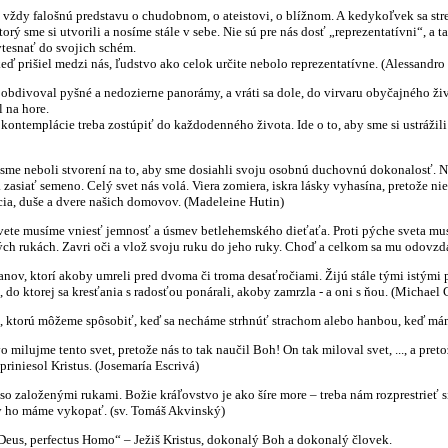
vždy falošnú predstavu o chudobnom, o ateistovi, o blížnom. A kedykoľvek sa str
rý sme si utvorili a nosíme stále v sebe. Nie sú pre nás dosť „reprezentatívni“, a t
vtesnať do svojich schém.
 keď prišiel medzi nás, ľudstvo ako celok určite nebolo reprezentatívne. (Alessandro
 obdivoval pyšné a nedozierne panorámy, a vráti sa dole, do virvaru obyčajného živ
l na hore.
z kontemplácie treba zostúpiť do každodenného života. Ide o to, aby sme si ustrážil
že sme neboli stvorení na to, aby sme dosiahli svoju osobnú duchovnú dokonalosť.
 zasiať semeno. Celý svet nás volá. Viera zomiera, iskra lásky vyhasína, pretože niet
dcia, duše a dvere našich domovov. (Madeleine Hutin)
vete musíme vniesť jemnosť a úsmev betlehemského dieťaťa. Proti pýche sveta mu
 rukách. Zavri oči a vlož svoju ruku do jeho ruky. Choď a celkom sa mu odovzda
nov, ktorí akoby umreli pred dvoma či troma desaťročiami. Žijú stále tými istými 
 do ktorej sa kresťania s radosťou ponárali, akoby zamrzla - a oni s ňou. (Michael 
, ktorú môžeme spôsobiť, keď sa necháme strhnúť strachom alebo hanbou, keď mám
o milujme tento svet, pretože nás to tak naučil Boh! On tak miloval svet, ..., a pre
priniesol Kristus. (Josemaría Escrivá)
 založenými rukami. Božie kráľovstvo je ako šíre more – treba nám rozprestrieť sie
y ho máme vykopať. (sv. Tomáš Akvinský)
s Deus, perfectus Homo“ – Ježiš Kristus, dokonalý Boh a dokonalý človek.