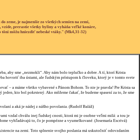
 do zeme, je najmenšie zo všetkých semien na zemi,
, vzíde, prerastie všetky byliny a vyháňa veľké konáre,
o tôni môžu hniezdiť nebeské vtáky." (Mk4,31-32)
seba, aby sme „nezmokli“. Aby nám bolo teplučko a dobre. A tí, ktorí Krista
eba hovoriť iba ústami, ale ľudským prístupom k človeku, ktorý je v tomto svete
pievať – a máme všetko vybavené s Pánom Bohom. To nie je pravda! Pre Krista sa
dý jeden, kto bol pokrstený. Ako môžeme čakať, že budeme spasení za to, že sme
volaní a aká je nádej z nášho povolania. (Rudolf Baláž)
ami vzdal chválu inej ľudskej cnosti, ktorá mi je osobne veľmi milá: a tou je
edome vyhľadávajú to, čo je pompézne a vyumelkované. (Josemaría Escrivá)
existencie na zemi. Toto splnenie svojho poslania má uskutočniť odovzdaním