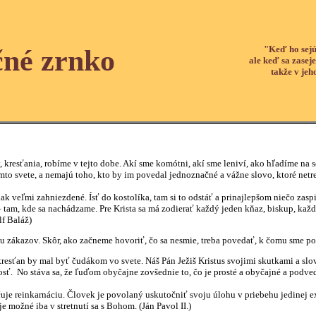
"Keď ho sejú
čné zrnko
ale keď sa zaseje
takže v jeh
, kresťania, robíme v tejto dobe. Akí sme komótni, akí sme leniví, ako hľadíme na 
mto svete, a nemajú toho, kto by im povedal jednoznačné a vážne slovo, ktoré netr
ak veľmi zahniezdené. Ísť do kostolíka, tam si to odstáť a prinajlepšom niečo zas
– tam, kde sa nachádzame. Pre Krista sa má zodierať každý jeden kňaz, biskup, kaž
lf Baláž)
ou zákazov. Skôr, ako začneme hovoriť, čo sa nesmie, treba povedať, k čomu sme po
kresťan by mal byť čudákom vo svete. Náš Pán Ježiš Kristus svojimi skutkami a slov
sť. No stáva sa, že ľuďom obyčajne zovšednie to, čo je prosté a obyčajné a podv
uje reinkarnáciu. Človek je povolaný uskutočniť svoju úlohu v priebehu jedinej 
e možné iba v stretnutí sa s Bohom. (Ján Pavol II.)