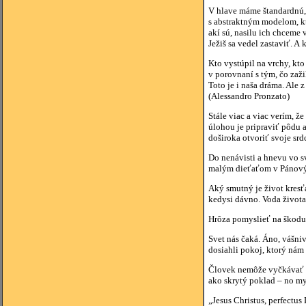
V hlave máme štandardnú, 
s abstraktným modelom, kto
akí sú, nasilu ich chceme 
Ježiš sa vedel zastaviť. A
Kto vystúpil na vrchy, kto
v porovnaní s tým, čo zaži
Toto je i naša dráma. Ale 
(Alessandro Pronzato)
Stále viac a viac verím, 
úlohou je pripraviť pôdu a
doširoka otvoriť svoje sr
Do nenávisti a hnevu vo s
malým dieťaťom v Pánových
Aký smutný je život kresťa
kedysi dávno. Voda života,
Hrôza pomyslieť na škodu
Svet nás čaká. Áno, vášniv
dosiahli pokoj, ktorý nám 
Človek nemôže vyčkávať so
ako skrytý poklad – no m
„Jesus Christus, perfectu