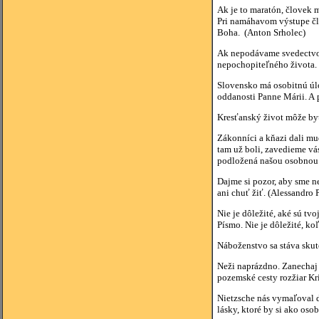
Ak je to maratón, človek m
Pri namáhavom výstupe čl
Boha. (Anton Srholec)
Ak nepodávame svedectvo lá
nepochopiteľného života.
Slovensko má osobitnú úlo
oddanosti Panne Márii. A 
Kresťanský život môže by
Zákonníci a kňazi dali mu
tam už boli, zavedieme vá
podložená našou osobnou 
Dajme si pozor, aby sme ne
ani chuť žiť. (Alessandro 
Nie je dôležité, aké sú tv
Písmo. Nie je dôležité, ko
Náboženstvo sa stáva skut
Neži naprázdno. Zanechaj 
pozemské cesty rozžiar Kr
Nietzsche nás vymaľoval dr
lásky, ktoré by si ako oso