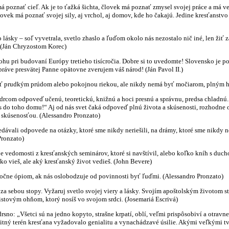
á poznať cieľ. Ak je to ťažká šichta, človek má poznať zmysel svojej práce a má ved
ovek má poznať svojej sily, aj vrchol, aj domov, kde ho čakajú. Jedine kresťan
sky – soľ vyvetrala, svetlo zhaslo a ľuďom okolo nás nezostalo nič iné, len žiť z
 (Ján Chryzostom Korec)
hu pri budovaní Európy tretieho tisícročia. Dobre si to uvedomte! Slovensko je p
práve presvätej Panne opätovne zverujem váš národ! (Ján Pavol II.)
ť prudkým prúdom alebo pokojnou riekou, ale nikdy nemá byť močiarom, plným hni
drcom odpoveď učenú, teoretickú, knižnú a hoci presnú a správnu, predsa chladnú
s do toho domu!“ Aj od nás svet čaká odpoveď plnú života a skúsenosti, rozhodne
skúsenosťou. (Alessandro Pronzato)
dávali odpovede na otázky, ktoré sme nikdy neriešili, na drámy, ktoré sme nikdy ne
Pronzato)
oje vedomosti z kresťanských seminárov, ktoré si navštívil, alebo koľko kníh s duch
ľko vieš, ale aký kresťanský život vedieš. (John Bevere)
očne ópiom, ak nás oslobodzuje od povinnosti byť ľuďmi. (Alessandro Pronzato)
za sebou stopy. Vyžaruj svetlo svojej viery a lásky. Svojím apoštolským životom st
istovým ohňom, ktorý nosíš vo svojom srdci. (Josemariá Escrivá)
sno: „Všetci sú na jedno kopyto, strašne krpatí, oblí, veľmi prispôsobiví a otravne
bitný terén kresťana vyžadovalo genialitu a vynachádzavé úsilie. Akými veľkými tv