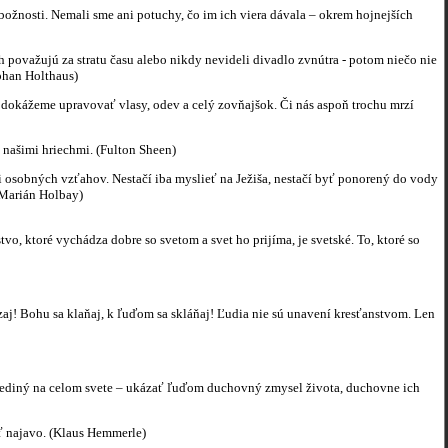
božnosti. Nemali sme ani potuchy, čo im ich viera dávala – okrem hojnejších
h považujú za stratu času alebo nikdy nevideli divadlo zvnútra - potom niečo nie
phan Holthaus)
i dokážeme upravovať vlasy, odev a celý zovňajšok. Či nás aspoň trochu mrzí
 našimi hriechmi. (Fulton Sheen)
 osobných vzťahov. Nestačí iba myslieť na Ježiša, nestačí byť ponorený do vody
(Marián Holbay)
o, ktoré vychádza dobre so svetom a svet ho prijíma, je svetské. To, ktoré so
zaj! Bohu sa klaňaj, k ľuďom sa skláňaj! Ľudia nie sú unavení kresťanstvom. Len
m, jediný na celom svete – ukázať ľuďom duchovný zmysel života, duchovne ich
ať najavo. (Klaus Hemmerle)