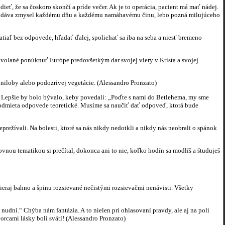
ieť, že sa čoskoro skončí a príde večer. Ak je to operácia, pacient má mať nádej.
stvo dáva zmysel každému dňu a každému namáhavému činu, lebo pozná milujúceho
atiaľ bez odpovede, hľadať ďalej, spoliehať sa iba na seba a niesť bremeno
ovolané ponúknuť Európe predovšetkým dar svojej viery v Krista a svojej
loby alebo podozrivej vegetácie. (Alessandro Pronzato)
. Lepšie by bolo bývalo, keby povedali: „Poďte s nami do Betlehema, my sme
 odmieta odpovede teoretické. Musíme sa naučiť dať odpoveď, ktorá bude
prežívali. Na bolesti, ktoré sa nás nikdy nedotkli a nikdy nás neobrali o spánok
ovnou tematikou si prečítal, dokonca ani to nie, koľko hodín sa modlíš a študuješ
ieraj bahno a špinu rozsievané nečistými rozsievačmi nenávisti. Všetky
 nudní.“ Chýba nám fantázia. A to nielen pri ohlasovaní pravdy, ale aj na poli
orcami lásky boli svätí! (Alessandro Pronzato)