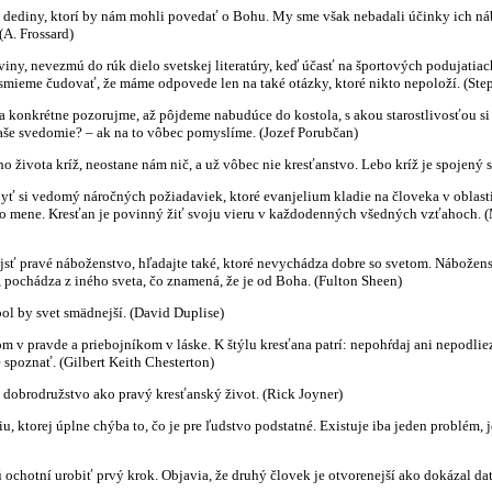
ej dediny, ktorí by nám mohli povedať o Bohu. My sme však nebadali účinky ich ná
(A. Frossard)
iny, nevezmú do rúk dielo svetskej literatúry, keď účasť na športových podujatiac
esmieme čudovať, že máme odpovede len na také otázky, ktoré nikto nepoloží. (Ste
 a konkrétne pozorujme, až pôjdeme nabudúce do kostola, s akou starostlivosťou s
naše svedomie? – ak na to vôbec pomyslíme. (Jozef Porubčan)
 života kríž, neostane nám nič, a už vôbec nie kresťanstvo. Lebo kríž je spojený s
 si vedomý náročných požiadaviek, ktoré evanjelium kladie na človeka v oblasti
eho mene. Kresťan je povinný žiť svoju vieru v každodenných všedných vzťahoch. 
jsť pravé náboženstvo, hľadajte také, ktoré nevychádza dobre so svetom. Náboženstv
pochádza z iného sveta, čo znamená, že je od Boha. (Fulton Sheen)
bol by svet smädnejší. (David Duplise)
 v pravde a priebojníkom v láske. K štýlu kresťana patrí: nepohŕdaj ani nepodlie
e spoznať. (Gilbert Keith Chesterton)
e dobrodružstvo ako pravý kresťanský život. (Rick Joyner)
u, ktorej úplne chýba to, čo je pre ľudstvo podstatné. Existuje iba jeden problé
sú ochotní urobiť prvý krok. Objavia, že druhý človek je otvorenejší ako dokázal d