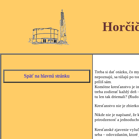
Horči
Treba si dať otázku, čo my
Späť na hlavnú stránku
nepoznajú, sa túlajú po to
príliš sám.
Komótne kresťanstvo je in
treba zodierať každý deň 
tu len tak driemali? (Rudo
Kresťanstvo nie je zbierk
Nikde nie je napísané, že 
prirodzenosť a jednoducho
Kresťanské zjavenie vyluč
seba – odovzdaním, ktoré j