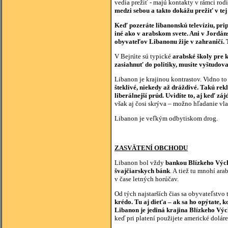
vedia prežiť - majú kontakty v rámci rod
medzi sebou a takto dokážu prežiť v tej
Keď pozeráte libanonskú televíziu, pri
iné ako v arabskom svete. Ani v Jordáns
obyvateľov Libanonu žije v zahraničí.
V Bejrúte sú typické
arabské školy pre 
zasiahnuť do politiky, musíte vyštudov
Libanon je krajinou kontrastov. Vidno to
šteklivé, niekedy až dráždivé. Takú rekl
liberálnejší prúd. Uvidíte to, aj keď zá
však aj čosi skrýva – možno hľadanie vla
Libanon je veľkým odbytiskom drog.
ZASVÄTENÍ OBCHODU
Libanon bol vždy
bankou Blízkeho Výc
švajčiarskych bánk
. A tiež tu mnohí ar
v čase letných horúčav.
Od tých najstarších čias sa obyvateľstvo
krédo. Tu aj dieťa – ak sa ho opýtate, k
Libanon je jediná krajina Blízkeho Vý
keď pri platení použijete americké doláre