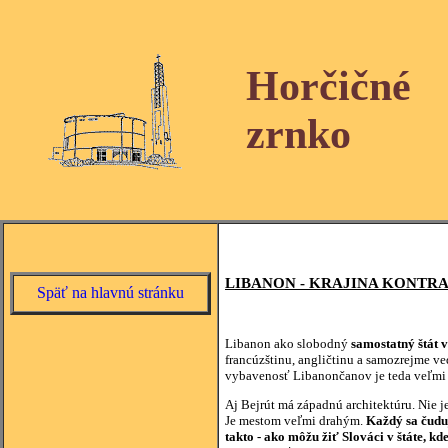
Horčičné
zrnko
LIBANON - KRAJINA KONTRA
Späť na hlavnú stránku
Libanon ako slobodný
samostatný štát 
francúzštinu, angličtinu a samozrejme ve
vybavenosť Libanončanov je teda veľmi 
Aj Bejrút má západnú architektúru. Nie 
Je mestom veľmi drahým.
Každý sa čudu
takto - ako môžu žiť Slováci v štáte, k