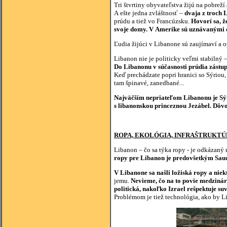
Tri štvrtiny obyvateľstva žijú na pobrež
A ešte jedna zvláštnosť –
dvaja z troch 
prúdu a tiež vo Francúzsku.
Hovorí sa, 
svoje domy. V Amerike sú uznávanými 
Ľudia žijúci v Libanone sú zaujímaví a ot
Libanon nie je politicky veľmi stabilný –
Do Libanonu v súčasnosti prúdia zástup
Keď prechádzate popri hranici so Sýriou, 
tam špinavé, zanedbané...
Najväčším nepriateľom Libanonu je Sýri
s libanonskou princeznou Jezábel. Dôvo
ROPA, EKOLÓGIA, INFRAŠTRUKT
Libanon – čo sa týka ropy - je odkázaný
ropy pre Libanon je predovšetkým Sau
V Libanone sa našli ložiská ropy a nie
jemu.
Nevieme, čo na to povie medzináro
politická, nakoľko Izrael rešpektuje su
Problémom je tiež technológia, ako by L