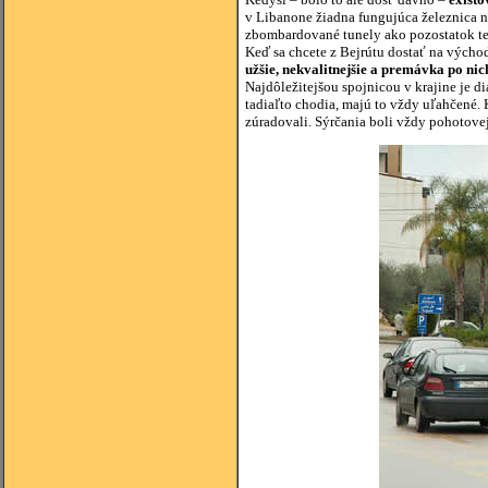
v Libanone žiadna fungujúca železnica n
zbombardované tunely ako pozostatok tej
Keď sa chcete z Bejrútu dostať na východ
užšie, nekvalitnejšie a premávka po nic
Najdôležitejšou spojnicou v krajine je d
tadiaľto chodia, majú to vždy uľahčené.
zúradovali. Sýrčania boli vždy pohotovej