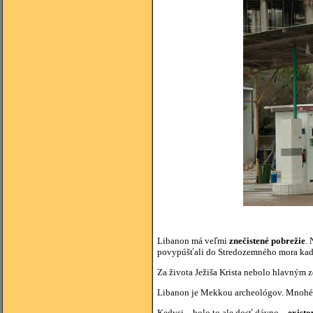
Libanon má veľmi
znečistené pobrežie
. 
povypúšťali do Stredozemného mora kadeč
Za života Ježiša Krista nebolo hlavným z
Libanon je Mekkou archeológov. Mnohé pa
Kedysi – bolo to ale dosť dávno –
existo