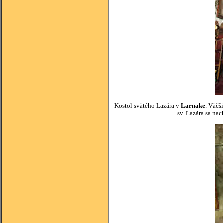
Kostol svätého Lazára v
Larnake
. Väčš
sv. Lazára sa na