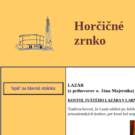
Horčičné
zrnko
LAZÁR
Späť na hlavnú stránku
(z príhovorov o. Jána Majerníka)
KOSTOL SVÄTÉHO LAZÁRA V LAR
Tradícia hovorí, že Lazár odišiel po Je
jeruzalemských kruhov, pre ktoré bol n