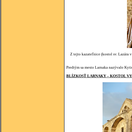
Z tejto kazateľnice (kostol sv. Lazára 
Predtým sa mesto Larnaka nazývalo Kytio
BLÍZKOSŤ LARNAKY – KOSTOL VYB