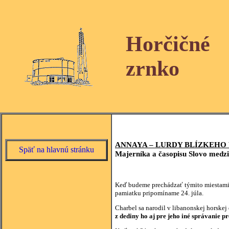
Horčičné
zrnko
ANNAYA – LURDY BLÍZKEHO
Späť na hlavnú stránku
Majerníka a časopisu Slovo medz
Keď budeme prechádzať týmito miestami,
pamiatku pripomíname 24. júla.
Charbel sa narodil v libanonskej horske
z dediny ho aj pre jeho iné správanie p