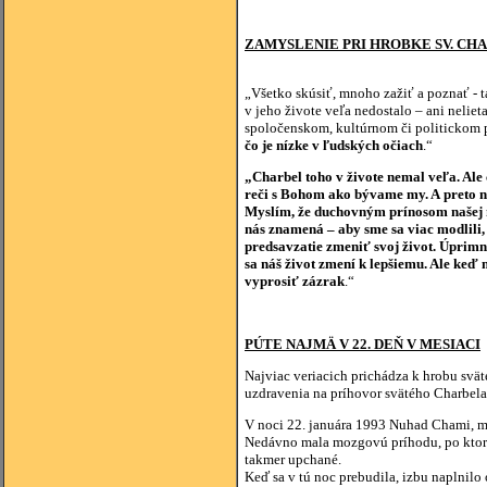
ZAMYSLENIE PRI HROBKE SV. CH
„Všetko skúsiť, mnoho zažiť a poznať - 
v jeho živote veľa nedostalo – ani neliet
spoločenskom, kultúrnom či politickom po
čo je nízke v ľudských očiach
.“
„Charbel toho v živote nemal veľa. Ale
reči s Bohom ako bývame my. A preto ne
Myslím, že duchovným prínosom našej ná
nás znamená – aby sme sa viac modlili, 
predsavzatie zmeniť svoj život. Úprim
sa náš život zmení k lepšiemu. Ale keď
vyprosiť zázrak
.“
PÚTE NAJMÄ V 22. DEŇ V MESIACI
Najviac veriacich prichádza k hrobu svä
uzdravenia na príhovor svätého Charbela
V noci 22. januára 1993 Nuhad Chami, ma
Nedávno mala mozgovú príhodu, po ktorej
takmer upchané.
Keď sa v tú noc prebudila, izbu naplnilo