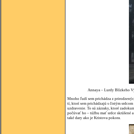
Annaya – Lurdy Blízkeho Vý
Mnoho ľudí sem prichádza z prirodzených
tí, ktorí sem prichádzajú s čistým srdco
uzdravenie. To sú zázraky, ktoré zadokum
počúvať ho – túžbu mať srdce skrúšené a
také dary ako je Kristova pokora.