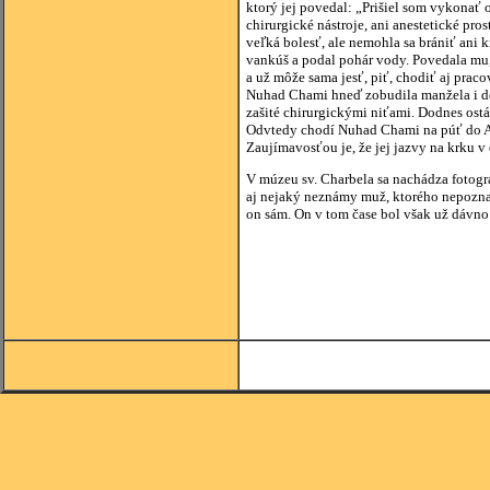
ktorý jej povedal: „Prišiel som vykonať 
chirurgické nástroje, ani anestetické pros
veľká bolesť, ale nemohla sa brániť ani k
vankúš a podal pohár vody. Povedala mu,,
a už môže sama jesť, piť, chodiť aj prac
Nuhad Chami hneď zobudila manžela i deti
zašité chirurgickými niťami. Dodnes ostá
Odvtedy chodí Nuhad Chami na púť do An
Zaujímavosťou je, že jej jazvy na krku v
V múzeu sv. Charbela sa nachádza fotograf
aj nejaký neznámy muž, ktorého nepoznali
on sám. On v tom čase bol však už dávno