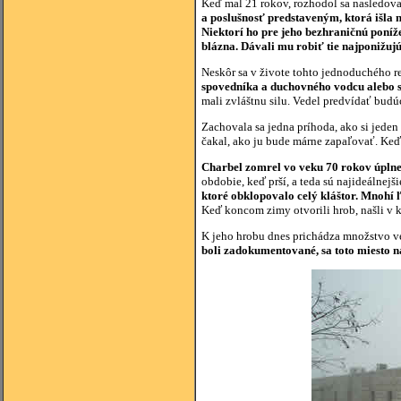
Keď mal 21 rokov, rozhodol sa nasledova
a poslušnosť predstaveným, ktorá išla 
Niektorí ho pre jeho bezhraničnú poníže
blázna. Dávali mu robiť tie najponižujúc
Neskôr sa v živote tohto jednoduchého r
spovedníka a duchovného vodcu alebo sa
mali zvláštnu silu. Vedel predvídať bud
Zachovala sa jedna príhoda, ako si jede
čakal, ako ju bude márne zapaľovať. Keď
Charbel zomrel vo veku 70 rokov úpln
obdobie, keď prší, a teda sú najideálnejš
ktoré obklopovalo celý kláštor. Mnohí ľ
Keď koncom zimy otvorili hrob, našli v 
K jeho hrobu dnes prichádza množstvo v
boli zadokumentované, sa toto miesto