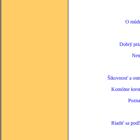
O múdr
Dobrý pri
Nem
Šikovnosť a ostr
Komótne kresť
Pozna
Riadiť sa pod