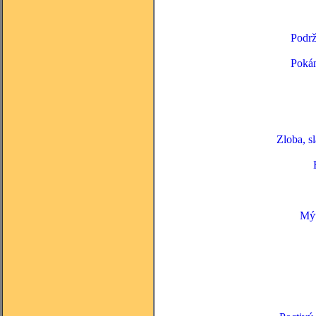
Podrž
Pokán
Zloba, s
Mýt