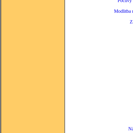
Poctivý
Modlitba n
Z
Ná