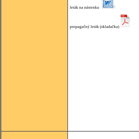
leták na nástenku
propagačný leták (skladačka)