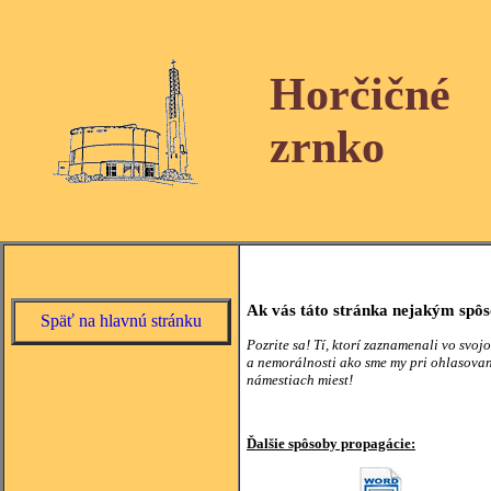
Horčičné
zrnko
Ak vás táto stránka nejakým spôs
Späť na hlavnú stránku
Pozrite sa! Tí, ktorí zaznamenali vo svo
a nemorálnosti ako sme my pri ohlasovaní
námestiach miest!
(Rudolf
Ďalšie spôsoby propagácie: