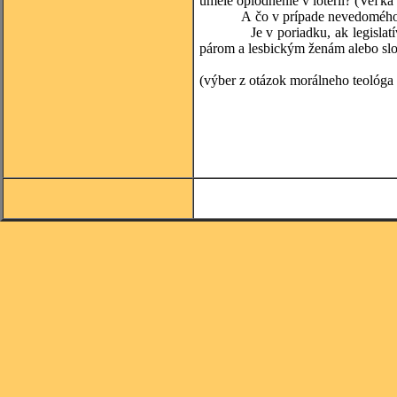
umelé oplodnenie v lotérii? (Veľká 
A čo v prípade nevedomého inc
Je v poriadku, ak legislatíva 
párom a lesbickým ženám alebo slob
(výber z otázok morálneho teológa 