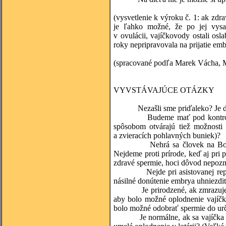
(vysvetlenie k výroku č. 1: ak zdr
je ľahko možné, že po jej vysa
v ovulácii, vajíčkovody ostali os
roky nepripravovala na prijatie em
(spracované podľa Marek Vácha, Mí
VYVSTÁVAJÚCE OTÁZKY
Nezašli sme priďaleko? Je dobré
Budeme mať pod kontrolou aj n
spôsobom otvárajú tiež možnosti 
a zvieracích pohlavných buniek)?
Nehrá sa človek na Boha? Kto
Nejdeme proti prírode, keď aj pri 
zdravé spermie, hoci dôvod nepoz
Nejde pri asistovanej reproduk
násilné donútenie embrya uhniezdiť
Je prirodzené, ak zmrazujeme a
aby bolo možné oplodnenie vajíčka
bolo možné odobrať spermie do urči
Je normálne, ak sa vajíčka a spe