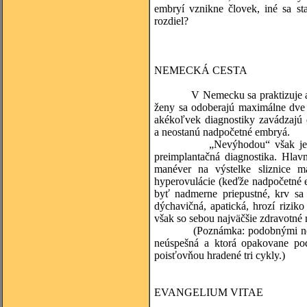
embryí vznikne človek, iné sa s
rozdiel?
NEMECKÁ CESTA
V Nemecku sa praktizuje asisto
ženy sa odoberajú maximálne dve v
akékoľvek diagnostiky zavádzajú 
a neostanú nadpočetné embryá.
„Nevýhodou“ však je, že matk
preimplantačná diagnostika. Hla
manéver na výstelke sliznice m
hyperovulácie (keďže nadpočetné em
byť nadmerne priepustné, krv sa 
dýchavičná, apatická, hrozí rizik
však so sebou najväčšie zdravotné r
(Poznámka: podobnými nežiaduci
neúspešná a ktorá opakovane po
poisťovňou hradené tri cykly.)
EVANGELIUM VITAE