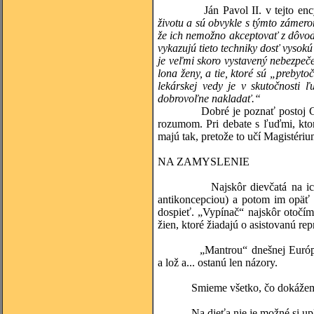
Ján Pavol II. v tejto encykl
životu a sú obvykle s týmto zámero
že ich nemožno akceptovať z dôvod
vykazujú tieto techniky dosť vysokú
je veľmi skoro vystavený nebezpeč
lona ženy, a tie, ktoré sú „preby
lekárskej vedy je v skutočnosti 
dobrovoľne nakladať.“
Dobré je poznať postoj Cirkvi
rozumom. Pri debate s ľuďmi, kto
majú tak, pretože to učí Magistériu
NA ZAMYSLENIE
Najskôr dievčatá na ich vlast
antikoncepciou) a potom im opäť 
dospieť. „Vypínač“ najskôr otočí
žien, ktoré žiadajú o asistovanú rep
„Mantrou“ dnešnej Európy je slo
a lož a... ostanú len názory.
Smieme všetko, čo dokáže
Na dieťa nie je možné si uplatňo