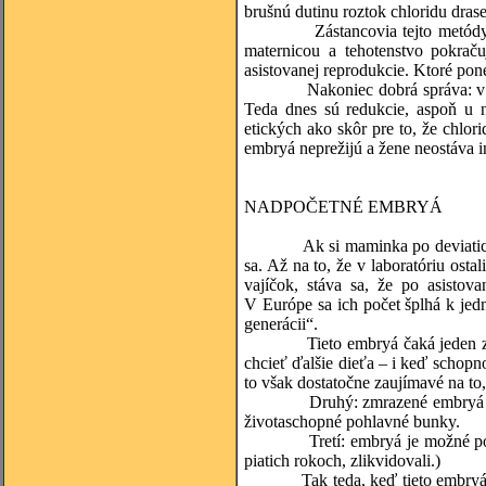
brušnú dutinu roztok chloridu dras
Zástancovia tejto metódy pouka
maternicou a tehotenstvo pokraču
asistovanej reprodukcie. Ktoré pon
Nakoniec dobrá správa: v súčasn
Teda dnes sú redukcie, aspoň u 
etických ako skôr pre to, že chlor
embryá neprežijú a žene neostáva i
NADPOČETNÉ EMBRYÁ
Ak si maminka po deviatich mesi
sa. Až na to, že v laboratóriu ost
vajíčok, stáva sa, že po asistov
V Európe sa ich počet šplhá k jedn
generácii“.
Tieto embryá čaká jeden z troc
chcieť ďalšie dieťa – i keď schopno
to však dostatočne zaujímavé na to,
Druhý: zmrazené embryá môžu b
životaschopné pohlavné bunky.
Tretí: embryá je možné použiť 
piatich rokoch, zlikvidovali.)
Tak teda, keď tieto embryá máme,