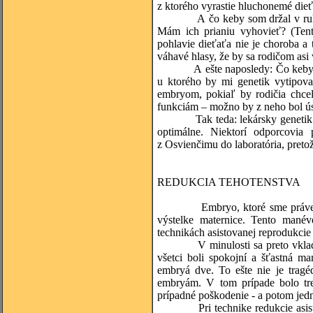
z ktorého vyrastie hluchonemé dieť
A čo keby som držal v ruke embr
Mám ich prianiu vyhovieť? (Tento
pohlavie dieťaťa nie je choroba a
váhavé hlasy, že by sa rodičom asi
A ešte naposledy: Čo keby som m
u ktorého by mi genetik vytipov
embryom, pokiaľ by rodičia chce
funkciám – možno by z neho bol úsp
Tak teda: lekársky genetik má 
optimálne. Niektorí odporcovia p
z Osvienčimu do laboratória, preto
REDUKCIA TEHOTENSTVA
Embryo, ktoré sme práve vložil
výstelke maternice. Tento mané
technikách asistovanej reprodukci
V minulosti sa preto vkladali d
všetci boli spokojní a šťastná m
embryá dve. To ešte nie je tragé
embryám. V tom prípade bolo tre
prípadné poškodenie - a potom jed
Pri technike redukcie asistent 