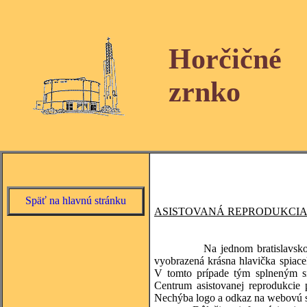
Horčičné
zrnko
Späť na hlavnú stránku
ASISTOVANÁ REPRODUKCI
Na jednom bratislavskom náku
vyobrazená krásna hlavička spiac
V tomto prípade tým splneným s
Centrum asistovanej reprodukci
Nechýba logo a odkaz na webovú s