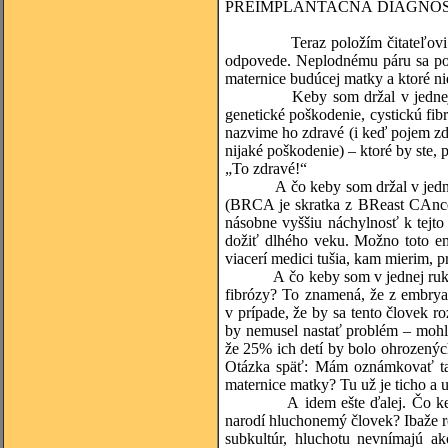
PREIMPLANTAČNÁ DIAGNO
Teraz položím čitateľovi niek
odpovede. Neplodnému páru sa po
maternice budúcej matky a ktoré ni
Keby som držal v jednej ruke
genetické poškodenie, cystickú fi
nazvime ho zdravé (i keď pojem zdr
nijaké poškodenie) – ktoré by ste,
„To zdravé!“
A čo keby som držal v jednej r
(BRCA je skratka z BReast CAncer
násobne vyššiu náchylnosť k tejt
dožiť dlhého veku. Možno toto em
viacerí medici tušia, kam mierim, p
A čo keby som v jednej ruke drža
fibrózy? To znamená, že z embrya 
v prípade, že by sa tento človek r
by nemusel nastať problém – mohl
že 25% ich detí by bolo ohrozenýc
Otázka späť: Mám oznámkovať ta
maternice matky? Tu už je ticho a 
A idem ešte ďalej. Čo keby som
narodí hluchonemý človek? Ibaže ro
subkultúr, hluchotu nevnímajú ak