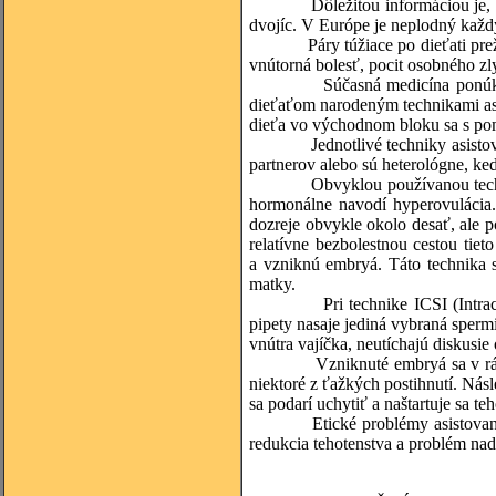
Dôležitou informáciou je, že ne
dvojíc. V Európe je neplodný každý
Páry túžiace po dieťati prežív
vnútorná bolesť, pocit osobného zl
Súčasná medicína ponúka umelé
dieťaťom narodeným technikami asi
dieťa vo východnom bloku sa s pom
Jednotlivé techniky asistovanej
partnerov alebo sú heterológne, ke
Obvyklou používanou technikou j
hormonálne navodí hyperovulácia. 
dozreje obvykle okolo desať, ale 
relatívne bezbolestnou cestou tiet
a vzniknú embryá. Táto technika
matky.
Pri technike ICSI (Intracytopl
pipety nasaje jediná vybraná spermi
vnútra vajíčka, neutíchajú diskusie
Vzniknuté embryá sa v rámci tzv
niektoré z ťažkých postihnutí. Nás
sa podarí uchytiť a naštartuje sa te
Etické problémy asistovanej repr
redukcia tehotenstva a problém na