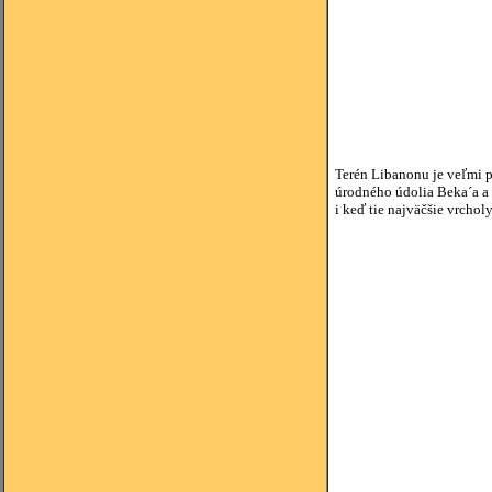
Terén Libanonu je veľmi p
úrodného údolia Beka´a a 
i keď tie najväčšie vrcho