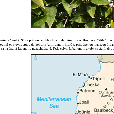
estrý a členitý. Sú tu prímorské oblasti na brehu Stredozemného mora. Odtiaľto, o
odtiaľ opätovne stúpa do pohoria Antilibanon, ktoré je prirodzenou hranicou Liba
ly sa na území Libanonu nenachádzajú. Teda celým Libanonom akoby sa tiahli dve p