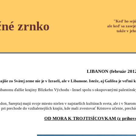
"Keď ho sejú
čné zrnko
ale keď sa zaseje
takže v jeh
LIBANON
(február 201
ajšie zo Svätej zeme nie je v Izraeli, ale v Libanone. Isteže, aj Galilea je veľm
banonu ďalšie krajiny Blízkeho Východu - Izrael spolu s okupovanými palestínsky
don, Sarepta) majú svoje miesto nielen v najstarších kultúrach sveta, ale i v Sta
 – pri prechode do vzdialenejších krajín, kde mali zvestovať Kristovo učenie, prech
OD MORA K TROJTISÍCOVKAM (
z príhov