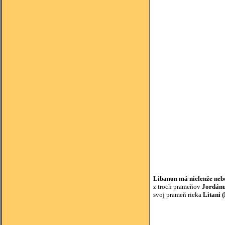
Libanon má nielenže nebo
z troch prameňov
Jordán
svoj prameň rieka
Litani
(