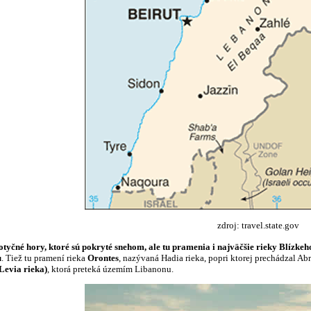
zdroj: travel.state.gov
tyčné hory, ktoré sú pokryté snehom, ale tu pramenia i najväčšie rieky Blízke
u
. Tiež tu pramení rieka
Orontes
, nazývaná Hadia rieka, popri ktorej prechádzal A
Levia rieka)
, ktorá preteká územím Libanonu.