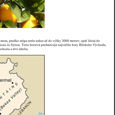
d mora, prudko stúpa terén nahor až do výšky 3000 metrov, opäť klesá do
nonu so Sýriou. Tieto horstvá predstavujú najväčšie hory Blízkeho Východu,
ohoria a dve údolia.