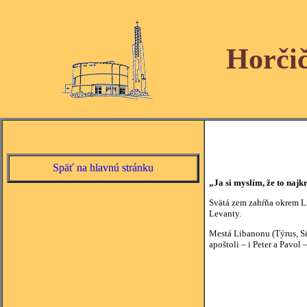
Horči
Späť na hlavnú stránku
„Ja si myslím, že to najkr
Svätá zem zahŕňa okrem Li
Levanty.
Mestá Libanonu (Týrus, Si
apoštoli – i Peter a Pavol