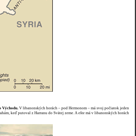
ho Východu.
V libanonských horách – pod Hermonom – má svoj počiatok jeden
brahám, keď putoval z Harranu do Svätej zeme. A ešte má v libanonských horách