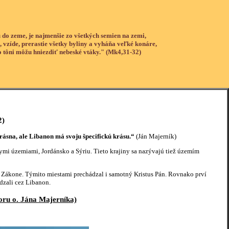
 do zeme, je najmenšie zo všetkých semien na zemi,
, vzíde, prerastie všetky byliny a vyháňa veľké konáre,
o tôni môžu hniezdiť nebeské vtáky." (Mk4,31-32)
2)
i krásna, ale Libanon má svoju špecifickú krásu.“
(Ján Majerník)
mi územiami, Jordánsko a Sýriu. Tieto krajiny sa nazývajú tiež územím
rom Zákone. Týmito miestami prechádzal i samotný Kristus Pán. Rovnako prví
ádzali cez Libanon.
oru o. Jána Majerníka)