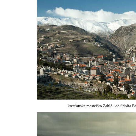
kresťanské mestečko Zahlé - od údolia B