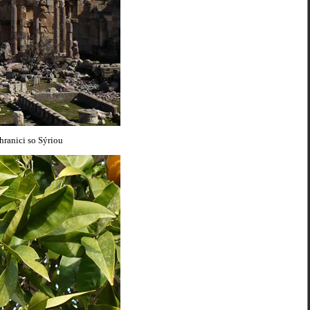
hranici so Sýriou