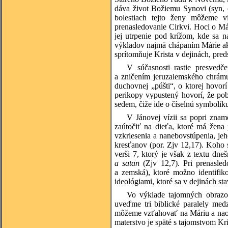
dáva život Božiemu Synovi (syn, 
bolestiach tejto ženy môžeme vi
prenasledovanie Cirkvi. Hoci o Már
jej utrpenie pod krížom, kde sa n
výkladov najmä chápaním Márie ako
sprítomňuje Krista v dejinách, pred
V súčasnosti rastie presvedč
a zničením jeruzalemského chrámu
duchovnej „púšti“, o ktorej hovorí 
perikopy vypustený hovorí, že poby
sedem, čiže ide o číselnú symbolik
V Jánovej vízii sa popri znam
zaútočiť na dieťa, ktoré má žena
vzkriesenia a nanebovstúpenia, jeh
kresťanov (por. Zjv 12,17). Koho 
verši 7, ktorý je však z textu dn
a satan
(Zjv 12,7). Pri prenasle
a zemská), ktoré možno identifik
ideológiami, ktoré sa v dejinách st
Vo výklade tajomných obrazo
uveďme tri biblické paralely med
môžeme vzťahovať na Máriu a naopak
materstvo je späté s tajomstvom Kris