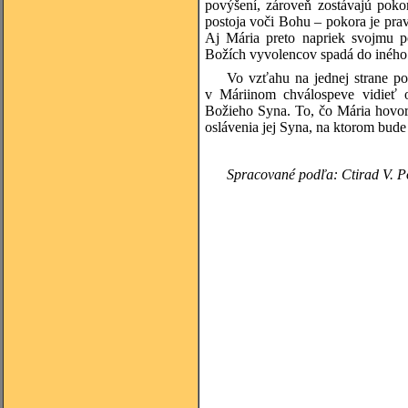
povýšení, zároveň zostávajú poko
postoja voči Bohu – pokora je prav
Aj Mária preto napriek svojmu p
Božích vyvolencov spadá do iného
Vo vzťahu na jednej strane p
v Máriinom chválospeve vidieť o
Božieho Syna. To, čo Mária hovorí
oslávenia jej Syna, na ktorom bu
Spracované podľa: Ctirad V. Po