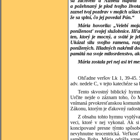
sa zachvelo a Alžbetu naplnil
a požehnaný je plod tvojho živo
zaznel tvoj pozdrav v mojich ušiac
že sa splní, čo jej povedal Pán.“
Mária hovorila: „Velebí moj
poníženosť svojej služobnice. Hľa,
ten, ktorý je mocný, a sväté je 
Ukázal silu svojho ramena, rozp
ponížených. Hladných nakŕmil dobr
pamätá na svoje milosrdenstvo, a
Mária zostala pri nej asi tri m
Ohľadne veršov Lk 1, 39-45. 5
adv. nedele C, v tejto katechéze 
Tento skvostný biblický hymnu
Určite nejde o záznam toho, čo M
vnímaná prvokresťanskou komunitou
Zákonu, ktorým je ďakovný radost
Z obsahu tohto hymnu vyplýva,
veci, ktoré v nej vykonal. Ak s
koncipované presne týmto spôsob
nevyhnutne teocentrická. Veľkosť 
samého Boha. Mária odráža vzneš