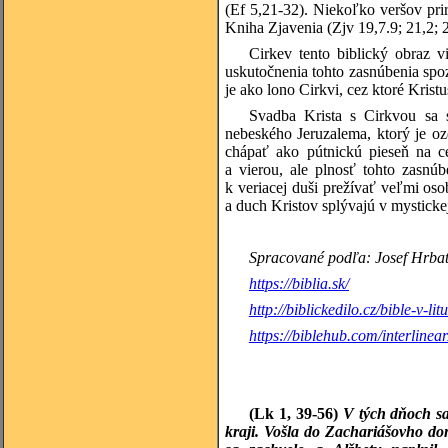
(Ef 5,21-32). Niekoľko veršov pri
Kniha Zjavenia (Zjv 19,7.9; 21,2; 
Cirkev tento biblický obraz 
uskutočnenia tohto zasnúbenia spoz
je ako lono Cirkvi, cez ktoré Kristu
Svadba Krista s Cirkvou sa s
nebeského Jeruzalema, ktorý je o
chápať ako pútnickú pieseň na ce
a vierou, ale plnosť tohto zasnú
k veriacej duši prežívať veľmi os
a duch Kristov splývajú v mysticke
Spracované podľa: Josef Hrbata
https://biblia.sk/
http://biblickedilo.cz/bible-v-lit
https://biblehub.com/interlinea
(Lk 1, 39-56)
V tých dňoch sa
kraji. Vošla do Zachariášovho dom