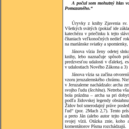
A počul som mohutný hlas vo
Pomazaného.“
Úryvky z knihy Zjavenia sv.
Všetkých svätých (pokiaľ ide zákl
katechézu v priečinku k tejto slá
čítaniach veľkonočných nedieľ ro
na mariánske sviatky a spomienky, 
Jánova vízia ženy odetej slnk
knihy, lebo naznačuje spôsob prá
predzvesťou udalosti v ďalekej, e
v udalostiach Nového Zákona a 3) 
Jánova vízia sa začína otvoren
vzoru jeruzalemského chrámu. Niele
v Jeruzaleme nachádzalo: archa z
svojho ľudu (
šechína
). Netreba v
bola prázdna – archa sa pri dobyt
podľa židovskej legendy obsiahn
Židov bol smerodajný práve posled
ľud“ (por. 2Mach 2,7). Tento prí
a preto Ján (alebo autor tejto kn
svojej vízii. Otázka znie, koho 
komentátorov Písma rozchádzajú.