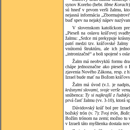
synov Koreho (hebr.
libne Korach
sú hneď v prvom verši žalmu, ktor
nejasná informácia „Zbormajstrovi
buď spev na nejaký nápev nazývaný
V slovenskom katolíckom prek
„Pieseň na oslavu kráľovej svadb
žalmu: „Srdce mi prekypuje krásn
patrí medzi tzv. kráľovské žalmy
vnútornú štruktúru, ale ich jed
„intronizačné“ a boli spojené s osl
Žalm má neobvyklú formu drama
chápe jednoznačne ako pieseň o B
zjavenia Nového Zákona, resp. z hľ
Izrael bude mať na Božom kráľovstv
Žalm má úvod (v.1. je nadpis,
krásnymi slovami, svoje verše venu
snúbenca:
Ty si najkrajší z ľudský
prvá časť žalmu (vv. 3-10), ktorá 
Dávidovský kráľ bol pre Izrae
božský trón (v. 7):
Tvoj trón, Bože
Božím trónom na zemi; možno tu vid
v Izraeli táto myšlienka dostala n