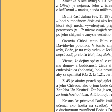
Zmienka o kráľovnej v 10. verš
z Ofíru
), je nejasná, lebo z iz
o kráľovnú – matku, a teda môžem
Druhá časť žalmu (vv. 11-18) 
– hoci v množnom čísle asi ako len
ktorá stojí medzi vyvolenými, prí
potomstvo (v. 17:
miesto tvojich ot
po jeho chápaní v zmysle večného 
Otcovia Cirkvi tento žalm c
Dávidovho potomka. V tomto zmy
trón, Bože, je na veky vekov a žezl
neprávosť; preto ťa Boh, tvoj Boh,
Vieme, že dejiny spásy sú v ce
mu domov a budúcnosť, žiada si 
cudzoložnica (pohania), bola prost
aby sa spamätal (Oz 2; Iz 1,21; Jer 
Ž 45 je akoby prsteň spájajúc
a jeho Cirkvou, ako o tom bude č
Ženícha Ján Krstiteľ:
Ženích je ten
zo ženíchovho hlasu. A táto moja r
Kristus 3x prirovnal Božie krá
učeníci ako hostia na svadbe).
o duchovnom zasnúbení Boha s ľudst