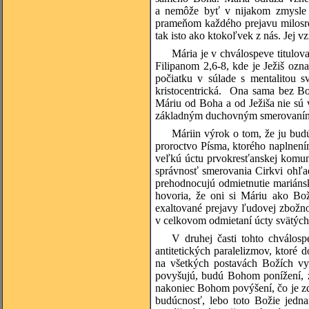
a nemôže byť v nijakom zmysle 
prameňom každého prejavu milosrd
tak isto ako ktokoľvek z nás. Jej 
Mária je v chválospeve titulov
Filipanom 2,6-8, kde je Ježiš ozn
počiatku v súlade s mentalitou s
kristocentrická. Ona sama bez Bo
Máriu od Boha a od Ježiša nie sú v
základným duchovným smerovaním
Máriin výrok o tom, že ju budú
proroctvo Písma, ktorého naplnením
veľkú úctu prvokresťanskej komuni
správnosť smerovania Cirkvi ohľadn
prehodnocujú odmietnutie mariánsk
hovoria, že oni si Máriu ako Bož
exaltované prejavy ľudovej zbožnos
v celkovom odmietaní úcty svätých
V druhej časti tohto chválosp
antitetických paralelizmov, ktoré
na všetkých postavách Božích vyv
povyšujú, budú Bohom ponížení, z
nakoniec Bohom povýšení, čo je zdr
budúcnosť, lebo toto Božie jedna