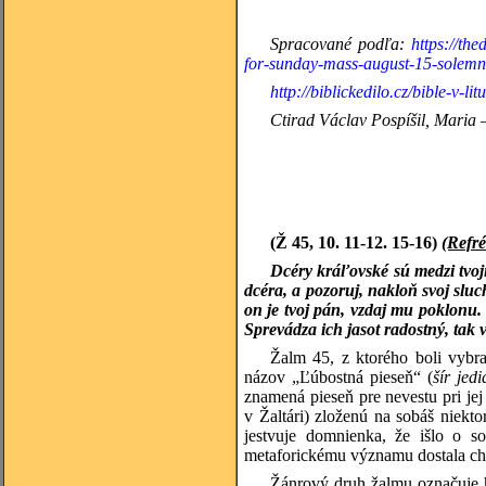
Spracované podľa:
https://th
for-sunday-mass-august-15-solemni
http://biblickedilo.cz/bible-v-lit
Ctirad Václav Pospíšil, Maria 
(Ž 45, 10. 11-12. 15-16)
(Refré
Dcéry kráľovské sú medzi tvoji
dcéra, a pozoruj, nakloň svoj slu
on je tvoj pán, vzdaj mu poklonu
Sprevádza ich jasot radostný, tak
Žalm 45, z ktorého boli vybra
názov „Ľúbostná pieseň“ (
šír jedi
znamená pieseň pre nevestu pri jej
v Žaltári) zloženú na sobáš niekt
jestvuje domnienka, že išlo o s
metaforickému významu dostala cha
Žánrový druh žalmu označuje