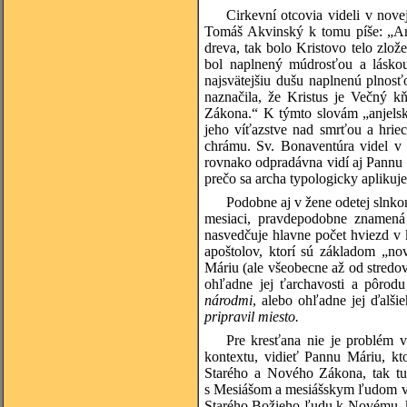
Cirkevní otcovia videli v nove
Tomáš Akvinský k tomu píše: „Arc
dreva, tak bolo Kristovo telo zlož
bol naplnený múdrosťou a láskou,
najsvätejšiu dušu naplnenú plnosť
naznačila, že Kristus je Večný k
Zákona.“ K týmto slovám „anjelsk
jeho víťazstve nad smrťou a hri
chrámu. Sv. Bonaventúra videl v 
rovnako odpradávna vidí aj Pannu
prečo sa archa typologicky aplikuj
Podobne aj v žene odetej slnko
mesiaci, pravdepodobne znamená j
nasvedčuje hlavne počet hviezd v k
apoštolov, ktorí sú základom „no
Máriu (ale všeobecne až od stredovek
ohľadne jej ťarchavosti a pôrodu
národmi
, alebo ohľadne jej ďalš
pripravil miesto.
Pre kresťana nie je problém v
kontextu, vidieť Pannu Máriu, kt
Starého a Nového Zákona, tak tu 
s Mesiášom a mesiášskym ľudom v 
Starého Božieho ľudu k Novému, kt