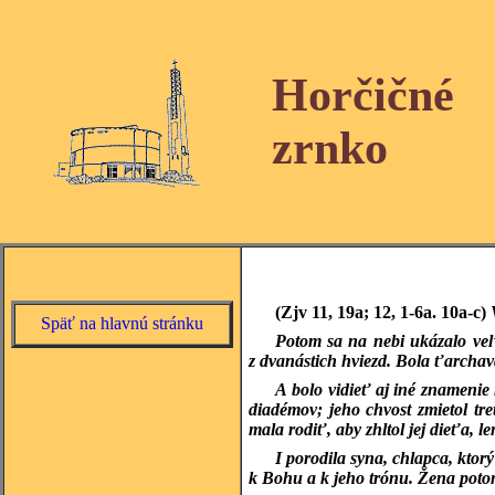
Horčičné
zrnko
(Zjv 11, 19a; 12, 1-6a. 10a-c)
Späť na hlavnú stránku
Potom sa na nebi ukázalo veľ
z dvanástich hviezd. Bola ťarchavá
A bolo vidieť aj iné znamenie
diadémov; jeho chvost zmietol tr
mala rodiť, aby zhltol jej dieťa, l
I porodila syna, chlapca, kto
k Bohu a k jeho trónu. Žena potom