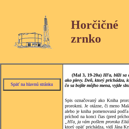
Horčičné
zrnko
(Mal 3, 19-20a)
Hľa, blíži sa
ako plevy. Deň, ktorý prichádza, 
Späť na hlavnú stránku
čo sa bojíte môjho mena, vyjde sln
Spis označovaný ako Kniha proro
prorokmi. Je otázne, či meno Mal
alebo je kniha pomenovaná podľa
príchod na konci čias (pred príc
„Hľa, ja vám pošlem proroka Eliáš
ktorý opäť prichádza, vidí Jána K