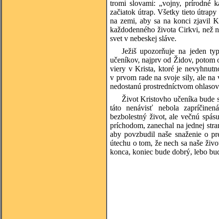
tromi slovami: „vojny, prírodné k
začiatok útrap. Všetky tieto útrap
na zemi, aby sa na konci zjavil Kr
každodenného života Cirkvi, než 
svet v nebeskej sláve.
Ježiš upozorňuje na jeden typ
učeníkov, najprv od Židov, potom o
viery v Krista, ktoré je nevyhnut
v prvom rade na svoje sily, ale n
nedostanú prostredníctvom ohlasovan
Život Kristovho učeníka bude sp
táto nenávisť nebola zapríčinen
bezbolestný život, ale večnú spás
príchodom, zanechal na jednej stran
aby povzbudil naše snaženie o pr
útechu o tom, že nech sa naše živ
konca, koniec bude dobrý, lebo bu