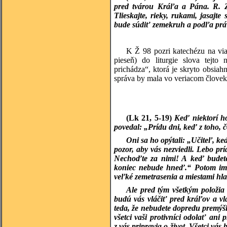
pred tvárou Kráľa a Pána.
R.
Tlieskajte, rieky, rukami, jasajt
bude súdiť zemekruh a podľa prá
K Ž 98 pozri katechézu na vi
pieseň) do liturgie slova tejto
prichádza“, ktorá je skryto obsia
správa by mala vo veriacom človeku
(Lk 21, 5-19)
Keď niektorí h
povedal: „Prídu dni, keď z toho, 
Oni sa ho opýtali: „Učiteľ, k
pozor, aby vás nezviedli. Lebo p
Nechoďte za nimi! A keď budete
koniec nebude hneď.“ Potom im 
veľké zemetrasenia a miestami hl
Ale pred tým všetkým položia
budú vás vláčiť pred kráľov a vl
teda, že nebudete dopredu premýš
všetci vaši protivníci odolať ani 
z vás pripravia o život. Všetci vás