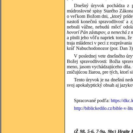
Dnešný úryvok pochádza z pos
múdroslovné spisy Starého Zákona
o veľkom Božom dni, „ktorý príde
nastolí konečnú spravodlivosť a z
nebrali vážne, nebudú môcť odola
hovorí Pán zástupov, a nenechá z n
a plnili jeho vôľu napriek tomu, ž
traja mládenci v peci z rozprávani
kráľ Nabuchodonozor (por. Dan 3), 
V poslednej vete dnešného úry
Božej spravodlivosti: Božia sprav
meno, jasom vychádzajúceho dňa. O
zničujúcou žiarou, pre tých, ktorí 
Tento úryvok je na dnešnú ned
svoj apokalyptický obsah aj jazykov
Spracované podľa:
https://dkc
http://biblickedilo.cz/bible-v-li
(Ž 98, 5-6. 7-9a. 9bc)
Hrajte 