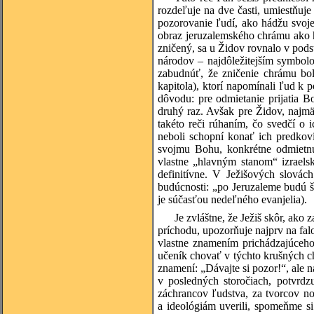
rozdeľuje na dve časti, umiestňuj
pozorovanie ľudí, ako hádžu svoj
obraz jeruzalemského chrámu ako 
zničený, sa u Židov rovnalo v pods
národov – najdôležitejším symbol
zabudnúť, že zničenie chrámu bol
kapitola), ktorí napomínali ľud k 
dôvodu: pre odmietanie prijatia 
druhý raz. Avšak pre Židov, najmä 
takéto reči rúhaním, čo svedčí o 
neboli schopní konať ich predkov
svojmu Bohu, konkrétne odmietnu
vlastne „hlavným stanom“ izraels
definitívne. V Ježišových slovác
budúcnosti: „po Jeruzaleme budú š
je súčasťou nedeľného evanjelia).
Je zvláštne, že Ježiš skôr, ak
príchodu, upozorňuje najprv na fal
vlastne znamením prichádzajúceho
učeník chovať v týchto krušných c
znamení: „Dávajte si pozor!“, ale 
v posledných storočiach, potvrdz
záchrancov ľudstva, za tvorcov n
a ideológiám uverili, spomeňme si