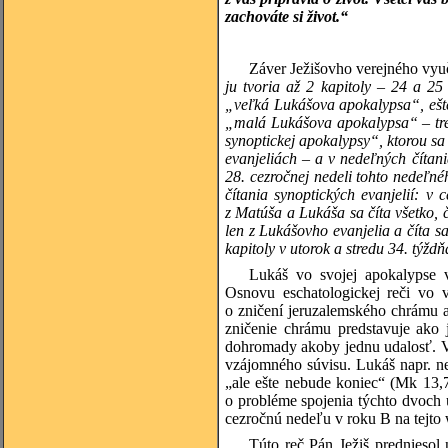
zachováte si život.“
Záver Ježišovho verejného vyuč
ju tvoria až 2 kapitoly – 24 a 25
„veľká Lukášova apokalypsa“, ešte
„malá Lukášova apokalypsa“ – treb
synoptickej apokalypsy“, ktorou sa 
evanjeliách – a v nedeľných číta
28. cezročnej nedeli tohto nedeľné
čítania synoptických evanjelií: 
z Matúša a Lukáša sa číta všetko, 
len z Lukášovho evanjelia a číta sa
kapitoly v utorok a stredu 34. týždň
Lukáš vo svojej apokalypse 
Osnovu eschatologickej reči vo v
o zničení jeruzalemského chrámu 
zničenie chrámu predstavuje ako 
dohromady akoby jednu udalosť. Vše
vzájomného súvisu. Lukáš napr. n
„ale ešte nebude koniec“ (Mk 13,7;
o probléme spojenia týchto dvoch u
cezročnú nedeľu v roku B na tejto 
Túto reč Pán Ježiš predniesol