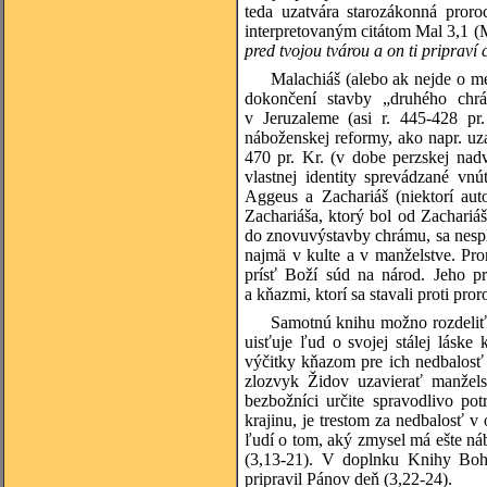
teda uzatvára starozákonná pror
interpretovaným citátom Mal 3,1 (M
pred tvojou tvárou a on ti pripraví 
Malachiáš (alebo ak nejde o m
dokončení stavby „druhého chr
v Jeruzaleme (asi r. 445-428 pr
náboženskej reformy, ako napr. uz
470 pr. Kr. (v dobe perzskej nad
vlastnej identity sprevádzané vn
Aggeus a Zachariáš (niektorí aut
Zachariáša, ktorý bol od Zachari
do znovuvýstavby chrámu, sa nesplni
najmä v kulte a v manželstve. Pro
prísť Boží súd na národ. Jeho p
a kňazmi, ktorí sa stavali proti pro
Samotnú knihu možno rozdeliť 
uisťuje ľud o svojej stálej láske
výčitky kňazom pre ich nedbalosť 
zlozvyk Židov uzavierať manžels
bezbožníci určite spravodlivo pot
krajinu, je trestom za nedbalosť 
ľudí o tom, aký zmysel má ešte náb
(
3,13-21
). V doplnku Knihy Boh 
pripravil Pánov deň (
3,22-24
).