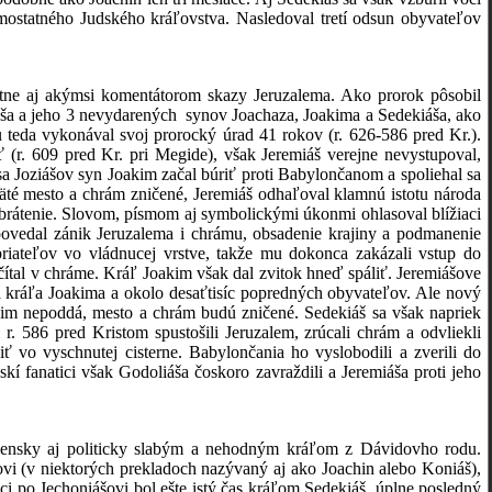
mostatného Judského kráľovstva. Nasledoval tretí odsun obyvateľov
stne aj akýmsi komentátorom skazy Jeruzalema. Ako prorok pôsobil
áša a jeho 3 nevydarených synov Joachaza, Joakima a Sedekiáša, ako
 teda vykonával svoj prorocký úrad 41 rokov (r. 626-586 pred Kr.).
 (r. 609 pred Kr. pri Megide), však Jeremiáš verejne nevystupoval,
a Joziášov syn Joakim začal búriť proti Babylončanom a spoliehal sa
väté mesto a chrám zničené, Jeremiáš odhaľoval klamnú istotu národa
brátenie. Slovom, písmom aj symbolickými úkonmi ohlasoval blížiaci
povedal zánik Jeruzalema i chrámu, obsadenie krajiny a podmanenie
iateľov vo vládnucej vrstve, takže mu dokonca zakázali vstup do
ítal v chráme. Kráľ Joakim však dal zvitok hneď spáliť. Jeremiášove
tia kráľa Joakima a okolo desaťtisíc popredných obyvateľov. Ale nový
a im nepoddá, mesto a chrám budú zničené. Sedekiáš sa však napriek
. 586 pred Kristom spustošili Jeruzalem, zrúcali chrám a odvliekli
ť vo vyschnutej cisterne. Babylončania ho vyslobodili a zverili do
í fanatici však Godoliáša čoskoro zavraždili a Jeremiáša proti jeho
božensky aj politicky slabým a nehodným kráľom z Dávidovho rodu.
i (v niektorých prekladoch nazývaný aj ako Joachin alebo Koniáš),
 po Jechoniášovi bol ešte istý čas kráľom Sedekiáš, úplne posledný