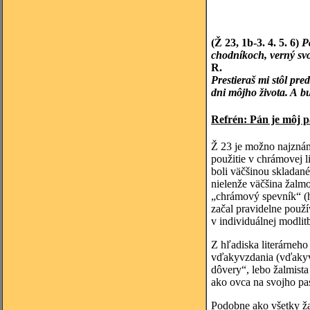
(Ž 23, 1b-3. 4. 5. 6)
P
chodníkoch, verný s
R.
Prestieraš mi stôl pre
dni môjho života. A
Refrén: Pán je môj pa
Ž 23 je možno najznám
použitie v chrámovej l
boli väčšinou skladané
nielenže väčšina žalmo
„chrámový spevník“ (ho
začal pravidelne použí
v individuálnej modlit
Z hľadiska literárneho 
vďakyvzdania (vďakyvz
dôvery“, lebo žalmist
ako ovca na svojho past
Podobne ako všetky žal