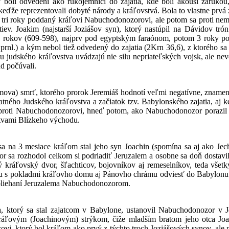
boli odvedení ako rukojemníci do zajatia, kde boli akousi zárukou,
 keďže reprezentovali dobyté národy a kráľovstvá. Bola to vlastne prv
 tri roky poddaný kráľovi Nabuchodonozorovi, ale potom sa proti ne
tiev. Joakim (najstarší Joziášov syn), ktorý nastúpil na Dávidov t
1 rokov (609-598), najprv pod egyptským faraónom, potom 3 roky
1 prnl.) a kým nebol tiež odvedený do zajatia (2Krn 36,6), z ktorého sa
 judského kráľovstva uvádzajú nie silu nepriateľských vojsk, ale neve
ud počúvali.
ova) smrť, ktorého prorok Jeremiáš hodnotí veľmi negatívne, znamena
atného Judského kráľovstva a začiatok tzv. Babylonského zajatia, aj 
roti Nabuchodonozorovi, hneď potom, ako Nabuchodonozor porazil 
tvami Blízkeho východu.
a na 3 mesiace kráľom stal jeho syn Joachin (spomína sa aj ako Jecho
sa rozhodol celkom si podriadiť Jeruzalem a osobne sa doň dostavil
lý kráľovský dvor, šľachticov, bojovníkov aj remeselníkov, teda všet
 s pokladmi kráľovho domu aj Pánovho chrámu odviesť do Babylonu. T
obliehaní Jeruzalema Nabuchodonozorom.
a, ktorý sa stal zajatcom v Babylone, ustanovil Nabuchodonozor v
kráľovým (Joachinovým) strýkom, čiže mladším bratom jeho otca Joa
ovi, ktorý bol kráľom ako prvý z týchto troch Joziášových synov, ale 