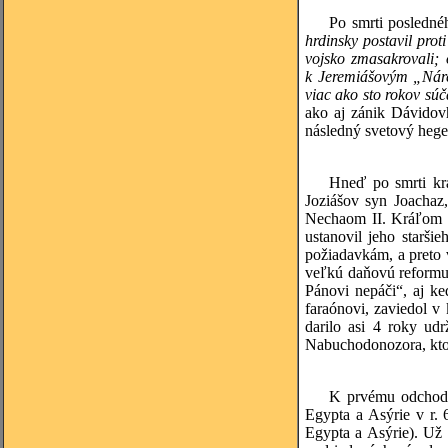
Po smrti posledn
hrdinsky postavil pro
vojsko zmasakrovali;
k Jeremiášovým „Ná
viac ako sto rokov súč
ako aj zánik Dávidovh
následný svetový hegem
Hneď po smrti krá
Joziášov syn Joachaz,
Nechaom II. Kráľom bo
ustanovil jeho starš
požiadavkám, a preto v
veľkú daňovú reformu,
Pánovi nepáči“, aj k
faraónovi, zaviedol v
darilo asi 4 roky ud
Nabuchodonozora, ktorý
K prvému odchodu
Egypta a Asýrie v r. 
Egypta a Asýrie). Už