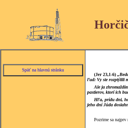
Horči
Späť na hlavnú stránku
(Jer 23,1-6)
„Beda
ľud: Vy ste rozptýlili
Ale ja zhromaždím
pastierov, ktorí ich 
Hľa, prídu dni, h
jeho dní Júda dosiahn
Pozrime sa najprv 