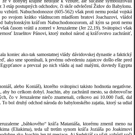
 že v dobytej krajine nedôjde k vzbure, ale súčasne symbolizovali
á z 3 etáp postupných odchodov, či skôr odvlečení Židov do Babylonu.
mu vzbúril. Nabuchodonozor (605-562) však proti nemu poslal vojská
rón po svojom krátko vládnucom mladšom bratovi Joachazovi, vládol
 pod babylonským kráľom Nabuchodonozorom, až kým sa proti nemu
 však časom vrátil a zomrel v Jeruzaleme (Jer 22,19). Svätopisci však
rnosť Izraelitov Pánovi, ktorý mohol národ aj kráľovstvo zachrániť,
la koniec ako-tak samostatnej vlády dávidovskej dynastie a faktický
keď, ako sme spomínali, k prvému odvedeniu zajatcov došlo ešte pred
Egypťanov a prevzal po nich vládu aj nad malými, dovtedy Egyptu
niáš, alebo Koniáš), ktorého svätopisci takisto hodnotia negatívne.
, aby ho celkom dobyl. Joachin, aby zachránil mesto, sa dobrovoľne
kých, čo v Jeruzaleme niečo znamenali, celkovo asi 10.000 ľudí, dal
o bol druhý odchod národa do babylonského zajatia, ktorý sa udial
 Jeruzaleme „bábkového“ kráľa Mataniáša, ktorému zmenil meno na
kima (Eliakima), teda už tretím synom kráľa Joziáša po Joakimovi
podobne ako Joachin len tri mesiace. Aj Sedekiáš sa však vzbúril voči