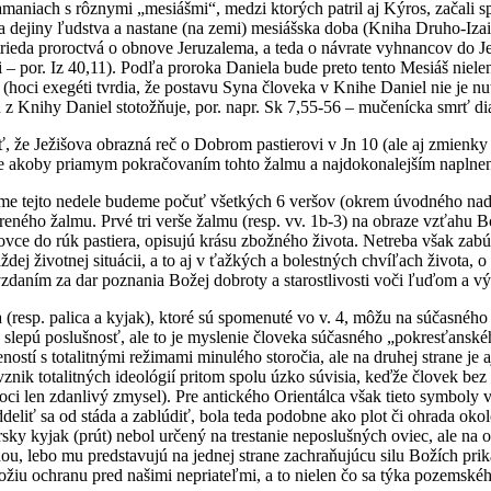
maniach s rôznymi „mesiášmi“, medzi ktorých patril aj Kýros, začali 
ia dejiny ľudstva a nastane (na zemi) mesiášska doba (Kniha Druho-Iza
strieda proroctvá o obnove Jeruzalema, a teda o návrate vyhnancov do J
– por. Iz 40,11). Podľa proroka Daniela bude preto tento Mesiáš niele
 (hoci exegéti tvrdia, že postavu Syna človeka v Knihe Daniel nie je 
u z Knihy Daniel stotožňuje, por. napr. Sk 7,55-56 – mučenícka smrť di
, že Ježišova obrazná reč o Dobrom pastierovi v Jn 10 (ale aj zmienky
 je akoby priamym pokračovaním tohto žalmu a najdokonalejším naplne
me tejto nedele budeme počuť všetkých 6 veršov (okrem úvodného na
eného žalmu. Prvé tri verše žalmu (resp. vv. 1b-3) na obraze vzťahu B
o ovce do rúk pastiera, opisujú krásu zbožného života. Netreba však za
ej životnej situácii, a to aj v ťažkých a bolestných chvíľach života, 
zdaním za dar poznania Božej dobroty a starostlivosti voči ľuďom a v
ca (resp. palica a kyjak), ktoré sú spomenuté vo v. 4, môžu na súčasné
slepú poslušnosť, ale to je myslenie človeka súčasného „pokresťanskéh
ostí s totalitnými režimami minulého storočia, ale na druhej strane je 
 vznik totalitných ideológií pritom spolu úzko súvisia, keďže človek bez 
oci len zdanlivý zmysel). Pre antického Orientálca však tieto symboly v
eliť sa od stáda a zablúdiť, bola teda podobne ako plot či ohrada oko
rsky kyjak (prút) nebol určený na trestanie neposlušných oviec, ale na 
hou, lebo mu predstavujú na jednej strane zachraňujúcu silu Božích prik
žiu ochranu pred našimi nepriateľmi, a to nielen čo sa týka pozemského 