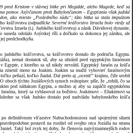
09 pred Kristom v slávnej bitke pri Megidde, alebo Magede, keď sa
alo na pomoc Asýrčanom proti Babylončanom – Egypťania však judské
don, ako miesto „Posledného súdu“; táto bitka sa stala impulzom
ho kráľovstva (
odpadlícke Severné kráľovstvo Izraela bolo vtedy už
stva Izraela (t.j. Judského kráľovstva) a zánik Dávidovej dynastie,
 suseda odolalo Asýrskej ríši a dočkalo sa dokonca jej zániku, ale
 jej predchodkyňa.
 judského kráľovstva, sa kráľovstvo dostalo do područia Egypta.
iáša), nemal dostatok síl, aby sa ubránil pred egyptským faraónom
v Egypte, z ktorého sa už nikdy nevrátil. Egyptský faraón za kráľa
enia zmenil meno na Joakim. Joakim sa snažil vyhovieť faraónovým
oľko peňazí, koľko žiadal. Dal preto aj „oceniť“ krajinu, čiže urobil
oboch týchto Joziášových synoch svätopisec píše, že „robili, čo sa
oakim pod nátlakom Egypta, a možno aj aby sa zapáčil egyptskému
t faraóna, ktorý sa vyhlasoval za božstvo. Joakimovi – Eliakimovi sa
Následne sa však Judsko dostalo pod nadvládu babylonského kráľa
po definitívnom víťazstve Nabuchodonozora nad spojenými silami
pravdepodobne postavil na rozdiel od svojho otca Joziáša na stranu
aniel. Taký bol zvyk tej doby, že členovia najvýznamnejších rodov