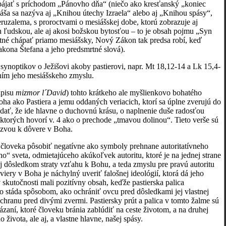
spájať s príchodom „Pánovho dňa“ (niečo ako kresťanský „koniec
iáša sa nazýva aj „Knihou útechy Izraela“ alebo aj „Knihou spásy“,
eruzalema, s proroctvami o mesiášskej dobe, ktorú zobrazuje aj
n ľudskou, ale aj akosi božskou bytosťou – to je obsah pojmu „Syn
nutné chápať priamo mesiášsky, Nový Zákon tak predsa robí, keď
akona Štefana a jeho predsmrtné slová).
 synoptikov o Ježišovi akoby pastierovi, napr. Mt 18,12-14 a Lk 15,4-
ním jeho mesiášskeho zmyslu.
dpisu
mizmor
l´David
) tohto krátkeho ale myšlienkovo bohatého
oha ako Pastiera a jemu oddaných veriacich, ktorí sa úplne zverujú do
búdať, že ide hlavne o duchovnú krásu, o naplnenie duše radosťou
o ktorých hovorí v. 4 ako o prechode „tmavou dolinou“. Tieto verše sú
ýzvou k dôvere v Boha.
ho človeka pôsobiť negatívne ako symboly prehnane autoritatívneho
o“ sveta, odmietajúceho akúkoľvek autoritu, ktoré je na jednej strane
aj dôsledkom straty vzťahu k Bohu, a teda zmyslu pre pravú autoritu
viery v Boha je náchylný uveriť falošnej ideológií, ktorá dá jeho
 skutočnosti mali pozitívny obsah, keďže pastierska palica
lo stáda spôsobom, ako ochrániť ovcu pred dôsledkami jej vlastnej
ochranu pred divými zvermi. Pastiersky prút a palica v tomto žalme sú
ázaní, ktoré človeku bránia zablúdiť na ceste životom, a na druhej
života, ale aj, a vlastne hlavne, našej spásy.