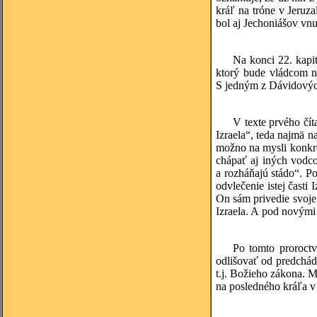
kráľ na tróne v Jeru
bol aj Jechoniášov vnu
Na konci 22. kapi
ktorý bude vládcom n
S jedným z Dávidovýc
V texte prvého čít
Izraela“, teda najmä 
možno na mysli konkré
chápať aj iných vodcov
a rozháňajú stádo“. Po
odvlečenie istej časti
On sám privedie svoje
Izraela. A pod novým
Po tomto proroctv
odlišovať od predchád
t.j. Božieho zákona. M
na posledného kráľa v 