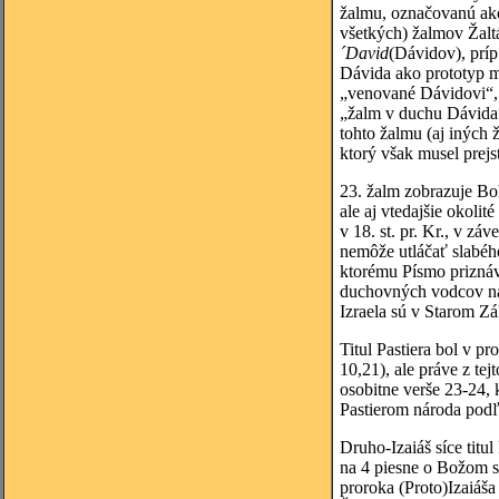
žalmu, označovanú ako
všetkých) žalmov Žalt
´David
(Dávidov), prí
Dávida ako prototyp mo
„venované Dávidovi“, 
„žalm v duchu Dávida“,
tohto žalmu (aj iných 
ktorý však musel prej
23. žalm zobrazuje Boh
ale aj vtedajšie okoli
v 18. st. pr. Kr., v zá
nemôže utláčať slabého,
ktorému Písmo priznáva
duchovných vodcov nár
Izraela sú v Starom Z
Titul Pastiera bol v p
10,21), ale práve z te
osobitne verše 23-24,
Pastierom národa podľ
Druho-Izaiáš síce titu
na 4 piesne o Božom sl
proroka (Proto)Izaiáša