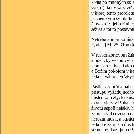
Židia po mnohých skla
sveta“), kedy sa zavŕš
v ktorej tento prorok 
pastierskymi symbolmi 
človeka“ v jeho Knihe
Ježiša s touto postavo
Netreba ani pripomínať
7, ale aj Mt 25,31nn)
V responzóriovom žal
a poeticky veľmi vydar
jeho starostlivosti ak
a Božím pokojom v každ
teda chválou a vďakyv
Pastiersky prút a pali
prístupu vyžadujúceho 
dôsledkom zlých skúsen
(strata viery v Boha a
životu aspoň nejaký, h
zabraňovala ovciam odd
nerozumnosti, a pastie
teda pre žalmistu útec
strane poukazujú na Bo