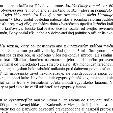
ého dobrého kráľa na Dávidovom tróne, Joziáša
(ktorý zomrel v r. 6
ti obrovskej presile mohutného egyptského vojska – ktoré sa ponáhľ
 od tejto bitky pochádza ľudový názov Armageddon, alebo Harmage
rekom“)
, ktorý urobil poslednú náboženskú a sociálnu reformu Judské
asťou Asýrskej ríše),
prichádza doba záverečného úpadku Južného kráľov
o kráľovstva. Judské kráľovstvo síce na rozdiel od svojho severného
ón, Babylonská ríša, nebola v dobyvateľskej politike o nič lepšia ako
ľa Joziáša, ktorý bol posledným ako tak nezávislým kráľom malého
 ktorého na trón posadil vidiecky ľud (bol totiž mladším synom Joz
l iba tri mesiace, aj keď jeho vláda neskončila smrťou, ale zajatím 
ieho brata Eliakima, ktorému na znamenie jeho podriadeného postav
ymáhal od vidieckeho ľudu striebro a zlato, aby mohol dať faraónovi t
 ktorej zmyslom bolo zabrániť unikaniu pred daňovou povinnosťou. O 
eď ich náboženský život nekonkretizuje, ale pravdepodobne aspoň J
 krajine popri kulte Jahveho aj kult egyptských bôžikov, možno aj kul
ržať sa na tróne v Jeruzaleme vďaka milosti egyptského faraóna. 
 sa javí ako ešte väčší utláčateľ než egyptský faraón.
 najvýznamnejších mužov Judska a Jeruzalema do Babylonu došlo 
605 prnl. v slávnej bitke pri Karkemiši v Mezopotámii (Joakim sa tu 
 vtedy bol do Babylonu odvedený pravdepodobne aj neskorší prorok D