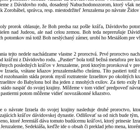
zaleme z Dávidovho rodu, dosadený Nabuchodonozorom, ktorý však 
k Zorobábel, správca, resp. miestodržiteľ Jeruzalema po návrate Žido
toly prorok ohlasuje, že Boh predsa raz pošle kráľa, Dávidovho p
ielen nad Judeou, ale nad celou zemou. Boh teda neprerušuje Dávido
h potomkov má totiž Boh neslýchaný zámer, urobí ho Mesiášom pre vš
ania tejto nedele nachádzame vlastne 2 proroctvá. Prvé proroctvo nach
nad kráľmi z Dávidovho rodu. „Pastier“ bola totiž bežná metafora pre
tnych posledných kráľov v Jeruzaleme, proti ktorým prorokoval v prec
 Izraela, vrátane kňazov jeruzalemského chrámu. Títo pastieri totiž n
d rozohnaním stáda prorok myslí roztratenie Izraelitov po okolitých kra
 Izraelitov do Babylonu bol iba jeden z mnohých exilov. Za tieto exily 
 stádo naspäť do svojej krajiny. Môžeme v tom vidieť predpoveď návra
i pastiermi potom môžeme vidieť novozákonné kňazstvo.
e o návrate Izraela do svojej krajiny nasleduje druhé proroctvo, kt
zajúcich kráľov dávidovskej dynastie. Odlišovať sa od nich bude tým
eno, ktoré Jeremiáš dáva tomuto budúcemu kráľovi, ktorý prinesie Izrae
Jeruzaleme, Sedekiáša, keďže ide o obsah či preklad jeho mena, ktorém