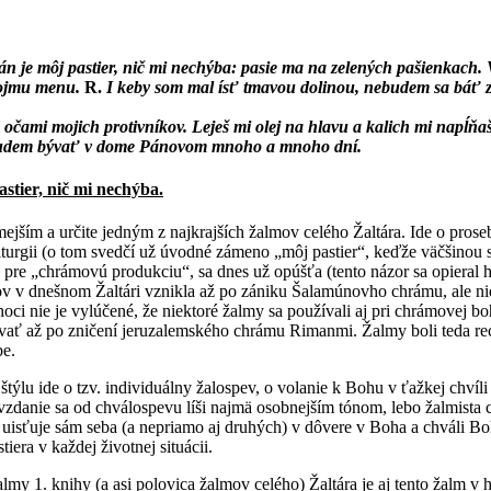
án je môj pastier, nič mi nechýba: pasie ma na zelených pašienkach.
vojmu menu.
R.
I keby som mal ísť tmavou dolinou, nebudem sa báť zléh
d očami mojich protivníkov. Leješ mi olej na hlavu a kalich mi napĺňa
 budem bývať v dome Pánovom mnoho a mnoho dní.
stier, nič mi nechýba.
ejším a určite jedným z najkrajších žalmov celého Žaltára. Ide o pros
iturgii (o tom svedčí už úvodné zámeno „môj pastier“, keďže väčšinou 
 pre „chrámovú produkciu“, sa dnes už opúšťa (tento názor sa opieral
v v dnešnom Žaltári vznikla až po zániku Šalamúnovho chrámu, ale nie 
ci nie je vylúčené, že niektoré žalmy sa používali aj pri chrámovej bo
vať až po zničení jeruzalemského chrámu Rimanmi. Žalmy boli teda rec
be.
štýlu ide o tzv. individuálny žalospev, o volanie k Bohu v ťažkej chvíli
danie sa od chválospevu líši najmä osobnejším tónom, lebo žalmista 
a uisťuje sám seba (a nepriamo aj druhých) v dôvere v Boha a chváli B
iera v každej životnej situácii.
my 1. knihy (a asi polovica žalmov celého) Žaltára je aj tento žalm v 