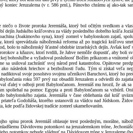
ý koniec Jeruzalema (v r. 586 prnl.), Pánovho chrámu aj ako-tak sa
 niečo o živote proroka Jeremiáša, ktorý bol očitým svedkom a vla
obí dejín Judského kráľovstva za vlády posledného dobrého kráľa Jozi
oachina (Joakimovho syna), ktorý zomrel v babylonskom zajatí, spolu
y, ktorú sprevádzala náboženská reforma až po tragickú kráľovu smrť
od, bolo to náboženský šťastné obdobie izraelských dejín. Avšak keď s
rorokov a kňazov, ktorí tvrdili, že Jahve nemôže dopustiť, aby boli s
ickej bohoslužbe a vyžadoval poslušnosť Božím príkazom a vnútorné o
e sa usiloval zachrániť svoj národ pred katastrofou. Opätovne pred
ako následok hriechov a bezbožnosti ľudu. Tým si získal veľa nepr
 nadiktoval svoje posolstvo svojmu učeníkovi Baruchovi, ktorý ho preč
 Babylončania roku 597 prvý raz obsadili Jeruzalem a odviedli do zaja
val ďalej v odboji proti Babylončanom. Jeremiáš mu hrozil, že ak s
m spoliehal na pomoc Egypta a proti Babylončanom sa vzbúril. Oni r
o babylonského zajatia. Jeremiáša v čase obliehania dal kráľ uväzni
priateľa Godoliáša, ktorého ustanovili za vládcu nad Júdskom. Židovsk
pta, kde podľa židovskej tradície zomrel ukameňovaním.
ojho spisu prorok Jeremiáš ohlasuje trest posledným, morálne, ná
jmladšiemu Dávidovmu potomkovi na jeruzalemskom tróne, Jechoniášov
 jeho potomkov nebude vládnuť na Dávidovom tróne v Jeruzaleme (hoci