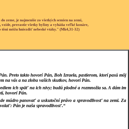
 do zeme, je najmenšie zo všetkých semien na zemi,
, vzíde, prerastie všetky byliny a vyháňa veľké konáre,
o tôni môžu hniezdiť nebeské vtáky." (Mk4,31-32)
Pán. Preto takto hovorí Pán, Boh Izraela, pastierom, ktorí pasú môj
dnem na vás a na zlobu vašich skutkov, hovorí Pán.
ivediem ich späť na ich nivy; budú plodné a rozmnožia sa. A dám im
tí, hovorí Pán.
bude múdro panovať a uskutoční právo a spravodlivosť na zemi. Za
 volať: Pán je naša spravodlivosť.“