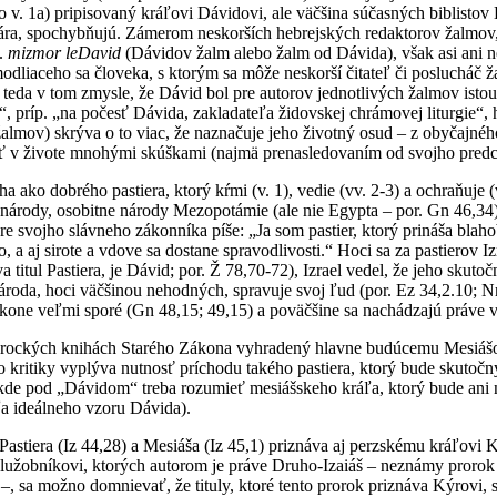
 v. 1a) pripisovaný kráľovi Dávidovi, ale väčšina súčasných biblisto
ára, spochybňujú. Zámerom neskorších hebrejských redaktorov žalmov, 
p.
mizmor
leDavid
(Dávidov žalm alebo žalm od Dávida), však asi ani n
dliaceho sa človeka, s ktorým sa môže neskorší čitateľ či poslucháč ž
teda v tom zmysle, že Dávid bol pre autorov jednotlivých žalmov istou
 príp. „na počesť Dávida, zakladateľa židovskej chrámovej liturgie“, 
žalmov) skrýva o to viac, že naznačuje jeho životný osud – z obyčajné
sť v živote mnohými skúškami (najmä prenasledovaním od svojho predc
a ako dobrého pastiera, ktorý kŕmi (v. 1), vedie (vv. 2-3) a ochraňuje (
té národy, osobitne národy Mezopotámie (ale nie Egypta – por. Gn 46,3
vere svojho slávneho zákonníka píše: „Ja som pastier, ktorý prináša blaho
 a aj sirote a vdove sa dostane spravodlivosti.“ Hoci sa za pastierov Izr
 titul Pastiera, je Dávid; por. Ž 78,70-72), Izrael vedel, že jeho skuto
oda, hoci väčšinou nehodných, spravuje svoj ľud (por. Ez 34,2.10; N
ákone veľmi sporé (Gn 48,15; 49,15) a poväčšine sa nachádzajú práve v
rorockých knihách Starého Zákona vyhradený hlavne budúcemu Mesiášovi.
jto kritiky vyplýva nutnosť príchodu takého pastiera, ktorý bude skutoč
 kde pod „Dávidom“ treba rozumieť mesiášskeho kráľa, ktorý bude an
a ideálneho vzoru Dávida).
l Pastiera (Iz 44,28) a Mesiáša (Iz 45,1) priznáva aj perzskému kráľov
užobníkovi, ktorých autorom je práve Druho-Izaiáš – neznámy prorok pô
 –, sa možno domnievať, že tituly, ktoré tento prorok priznáva Kýrovi