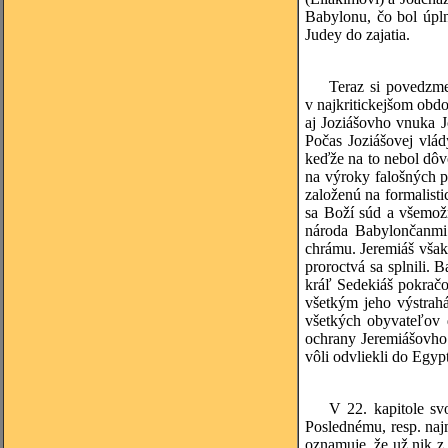
Babylonu, čo bol úpln
Judey do zajatia.
Teraz si povedzme
v najkritickejšom obd
aj Joziášovho vnuka J
Počas Joziášovej vlád
keďže na to nebol dôv
na výroky falošných p
založenú na formalist
sa Boží súd a všemožn
národa Babylončanmi 
chrámu. Jeremiáš však
proroctvá sa splnili.
kráľ Sedekiáš pokračo
všetkým jeho výstrahá
všetkých obyvateľov d
ochrany Jeremiášovho 
vôli odvliekli do Egy
V 22. kapitole sv
Poslednému, resp. na
oznamuje, že už nik z