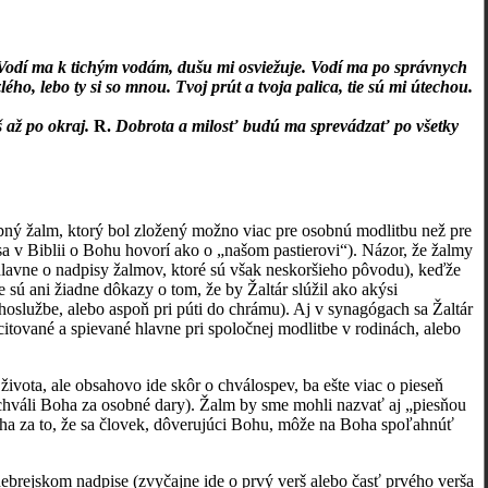
 Vodí ma k tichým vodám, dušu mi osviežuje. Vodí ma po správnych
o, lebo ty si so mnou. Tvoj prút a tvoja palica, tie sú mi útechou.
š až po okraj.
R.
Dobrota a milosť budú ma sprevádzať po všetky
ebný žalm, ktorý bol zložený možno viac pre osobnú modlitbu než pre
sa v Biblii o Bohu hovorí ako o „našom pastierovi“). Názor, že žalmy
 hlavne o nadpisy žalmov, ktoré sú však neskoršieho pôvodu), keďže
sú ani žiadne dôkazy o tom, že by Žaltár slúžil ako akýsi
hoslužbe, alebo aspoň pri púti do chrámu). Aj v synagógach sa Žaltár
itované a spievané hlavne pri spoločnej modlitbe v rodinách, alebo
 života, ale obsahovo ide skôr o chválospev, ba ešte viac o pieseň
chváli Boha za osobné dary). Žalm by sme mohli nazvať aj „piesňou
oha za to, že sa človek, dôverujúci Bohu, môže na Boha spoľahnúť
hebrejskom nadpise (zvyčajne ide o prvý verš alebo časť prvého verša