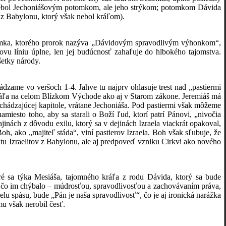
nebol Jechoniášovým potomkom, ale jeho strýkom; potomkom Dávida
v z Babylonu, ktorý však nebol kráľom).
otomka, ktorého prorok nazýva „Dávidovým spravodlivým výhonkom“,
vu líniu úplne, len jej budúcnosť zahaľuje do hlbokého tajomstva.
etky národy.
ádzame vo veršoch 1-4. Jahve tu najprv ohlasuje trest nad „pastiermi
 kráľa na celom Blízkom Východe ako aj v Starom zákone. Jeremiáš má
hádzajúcej kapitole, vrátane Jechoniáša. Pod pastiermi však môžeme
amiesto toho, aby sa starali o Boží ľud, ktorí patrí Pánovi, „nivočia
jinách z dôvodu exilu, ktorý sa v dejinách Izraela viackrát opakoval,
Boh, ako „majiteľ stáda“, viní pastierov Izraela. Boh však sľubuje, že
tu Izraelitov z Babylonu, ale aj predpoveď vzniku Cirkvi ako nového
oré sa týka Mesiáša, tajomného kráľa z rodu Dávida, ktorý sa bude
, čo im chýbalo – múdrosťou, spravodlivosťou a zachovávaním práva,
lu spásu, bude „Pán je naša spravodlivosť“, čo je aj ironická narážka
u však nerobil česť.