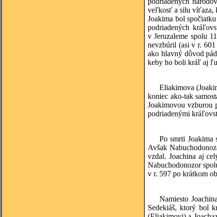
podriadených národov 
veľkosť a silu víťaza,
Joakima bol spočiatku
podriadených kráľovs
v Jeruzaleme spolu 1
nevzbúril (asi v r. 60
ako hlavný dôvod pádu
keby ho boli kráľ aj ľ
Eliakimova
(Joakim
koniec ako-tak samost
Joakimovou vzburou p
podriadenými kráľovs
Po smrti Joakima s
Avšak Nabuchodonozor 
vzdal. Joachina aj ce
Nabuchodonozor spolu
v r. 597 po krátkom 
Namiesto Joachin
Sedekiáš, ktorý bol 
(Eliakimovi) a Joachaz