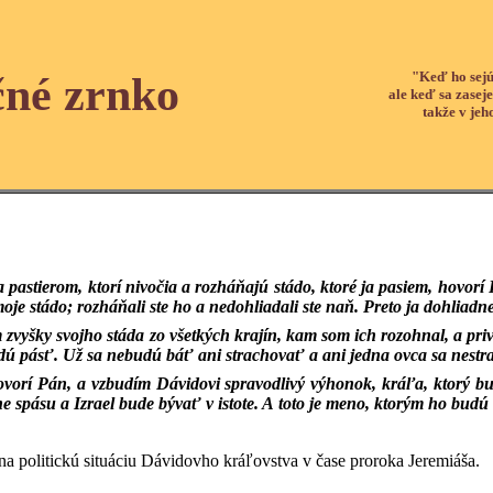
"Keď ho sejú
čné zrnko
ale keď sa zaseje
takže v jeh
 pastierom, ktorí nivočia a rozháňajú stádo, ktoré ja pasiem, hovorí 
 moje stádo; rozháňali ste ho a nedohliadali ste naň. Preto ja dohlia
 zvyšky svojho stáda zo všetkých krajín, kam som ich rozohnal, a pr
budú pásť. Už sa nebudú báť ani strachovať a ani jedna ovca sa nestra
ovorí Pán, a vzbudím Dávidovi spravodlivý výhonok, kráľa, ktorý 
e spásu a Izrael bude bývať v istote. A toto je meno, ktorým ho budú
na politickú situáciu Dávidovho kráľovstva v čase proroka Jeremiáša.