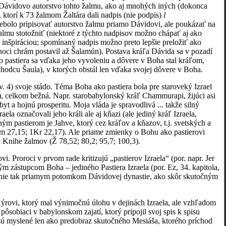
v Dávidovo autorstvo tohto žalmu, ako aj mnohých iných (dokonca
ktorí k 73 žalmom Žaltára dali nadpis (nie podpis)
l
ebolo pripisovať autorstvo žalmu priamo Dávidovi, ale poukázať na
almu stotožniť (niektoré z týchto nadpisov možno chápať aj ako
 inšpiráciou; spomínaný nadpis možno preto lepšie preložiť ako
hoci chrám postavil až Šalamún). Postava kráľa Dávida sa v pozadí
ho pastiera sa vďaka jeho vyvoleniu a dôvere v Boha stal kráľom,
hodcu Šaula), v ktorých obstál len vďaka svojej dôvere v Boha.
v. 4) svoje stádo. Téma Boha ako pastiera bola pre staroveký Izrael
4), celkom bežná. Napr. starobabylonský kráľ Chammurapi, žijúci asi
byt a hojnú prosperitu. Moja vláda je spravodlivá ... takže silný
aela označovali jeho králi ale aj kňazi (ale jediný kráľ Izraela,
čným pastierom je Jahve, ktorý cez kráľov a kňazov, t.j. svetských a
m 27,15; 1Kr 22,17). Ale priame zmienky o Bohu ako pastierovi
 Knihe žalmov (Ž 78,52; 80,2; 95,7; 100,3).
 Proroci v prvom rade kritizujú „pastierov Izraela“ (por. napr. Jer
ným zástupcom Boha – jediného Pastiera Izraela (por. Ez, 34. kapitola,
i nie tak priamym potomkom Dávidovej dynastie, ako skôr skutočným
i Kýrovi, ktorý mal výnimočnú úlohu v dejinách Izraela, ale vzhľadom
sobiaci v babylonskom zajatí, ktorý pripojil svoj spis k spisu
, sú myslené len ako predobraz skutočného Mesiáša, ktorého príchod