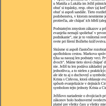
u Matúša a Lukáša im Ježiš pútnic
obuť si topánky, resp. obuv (aj ke
obuť si aspoň sandále. Tieto rozdie
podobenstva, v ktorom nesmieme jed
protirečia, ale chápať ich hlbší (ale
Podstatným zmyslom zákazov a príka
evanjelia nemajú spoliehať v prvom
podnikanie“, nie je to vnútorná sve
svete pri šírení Božieho kráľovstva
Skúsme si aspoň čiastočne rozobrať
apoštolskou cestou. Markova správa 
týka sa naozaj len podstaty veci. P
dvoch“. Máme tieto slová chápať do
nie. Ježiš tu len podáva základný p
jednotlivca, a to nielen z praktic
ale ide tu aj o duchovný a symboli
Krista s Cirkvou, ktorá ohlasuje ev
spôsob evanjelizácie v dejinách Cir
symbolom tejto jednoty Krista a Ci
Ježišovo nariadenie o dvojiciach p
zákonov bolo hodnoverné svedectv
platné pre všetky časy a všetky mie