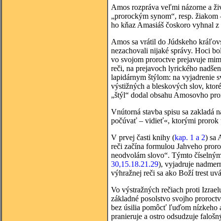
Amos rozpráva veľmi názorne a živ
„prorockým synom“, resp. žiakom –
ho kňaz Amasiáš čoskoro vyhnal z B
Amos sa vrátil do Júdskeho kráľovst
nezachovali nijaké správy. Hoci b
vo svojom proroctve prejavuje mimo
reči, na prejavoch lyrického nadšen
lapidárnym štýlom: na vyjadrenie 
výstižných a bleskových slov, ktoré
„štýl“ dodal obsahu Amosovho proro
Vnútorná stavba spisu sa zakladá 
počúvať – vidieť«, ktorými prorok u
V prvej časti knihy (
kap. 1 a 2
) sa
reči začína formulou Jahveho pror
neodvolám slovo“. Týmto číselným v
30,15.18.21.29
), vyjadruje nadmer
výhražnej reči sa ako Boží trest uv
Vo výstražných rečiach proti Izrael
základné posolstvo svojho proroct
bez úsilia pomôcť ľuďom nízkeho 
pranieruje a ostro odsudzuje faloš