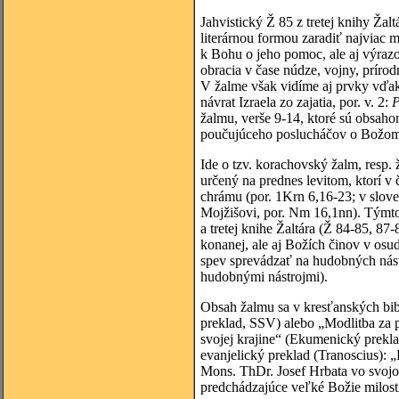
Jahvistický Ž 85 z tretej knihy Ža
literárnou formou zaradiť najviac 
k Bohu o jeho pomoc, ale aj výrazo
obracia v čase núdze, vojny, príro
V žalme však vidíme aj prvky vďaky
návrat Izraela zo zajatia, por. v. 2:
P
žalmu, verše 9-14, ktoré sú obsah
poučujúceho poslucháčov o Božom 
Ide o tzv. korachovský žalm, resp.
určený na prednes levitom, ktorí v
chrámu (por. 1Krn 6,16-23; v slov
Mojžišovi, por. Nm 16,1nn). Týmto
a tretej knihe Žaltára (Ž 84-85, 8
konanej, ale aj Božích činov v osu
spev sprevádzať na hudobných nást
hudobnými nástrojmi).
Obsah žalmu sa v kresťanských bib
preklad, SSV) alebo „Modlitba za p
svojej krajine“ (Ekumenický prekl
evanjelický preklad (Tranoscius): 
Mons. ThDr. Josef Hrbata vo svojo
predchádzajúce veľké Božie milost