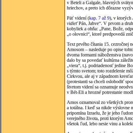
v Beteli a Galgale, hlavných sväty
hriechov, a preto ich dôrazne vyzý
Päť videní (
kap. 7 až 9
), v ktorýc
vidieť
Pán, Jahve“. V prvom a druho
kobyliek a ohňa: „Pane, Bože, odpus
„o olovnici“, ktoré predpovedá zni
Text prvého čítania 15. cezročne
Amosom – nasleduje po opise tohto 
dvoma formami náboženstva (navono
dalo by sa povedať kultúrna záležit
„viera“, t.j. podriadenosť jedine Bo
s týmto svetom; toto rozdelenie m
Cirkvou, ale aj v západnom kresťa
(protestanti sa chceli oslobodiť sp
štvrtom videní sa oznamuje neodvra
v Bét-Eli a hrozné potrestanie mod
Amos oznamoval zo všetkých proroko
a totálna. I keď sa nikde výslovne
pripomína Izraelu, že je jeho ľudo
verejného života, proti ktorým Amos
všetok ľud, lebo nesie vinu a kole