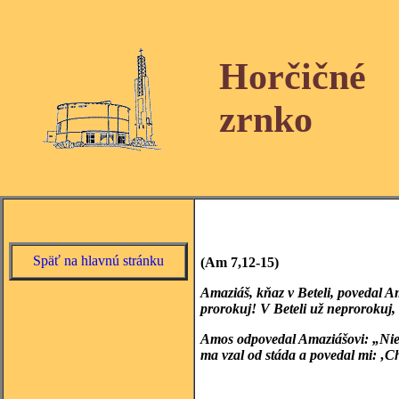
Horčičné
zrnko
Späť na hlavnú stránku
(Am 7,12-15)
Amaziáš
, kňaz v Beteli, povedal A
prorokuj! V Beteli už neprorokuj,
Amos odpovedal Amaziášovi: „Nie 
ma vzal od stáda a povedal mi: ‚