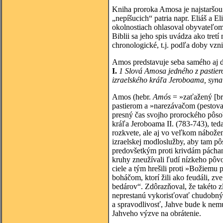
Kniha proroka Amosa je najstaršou 
„nepíšucich“ patria napr. Eliáš a El
okolnostiach ohlasoval obyvateľom 
Biblii sa jeho spis uvádza ako tret
chronologické, t.j. podľa doby vzn
Amos predstavuje seba samého aj d
I.
1 Slová Amosa jedného z pastiero
izraelského kráľa Jeroboama, syna
Amos (hebr.
Amós
= »zaťažený [br
pastierom a »narezávačom (pestova
presný čas svojho prorockého pôsob
kráľa Jeroboama II. (783-743), ted
rozkvete, ale aj vo veľkom nábože
izraelskej modloslužby, aby tam p
predovšetkým proti krivdám páchan
kruhy zneužívali ľudí nízkeho pôvo
ciele a tým hrešili proti »Božiemu
boháčom, ktorí žili ako feudáli, z
bedárov“. Zdôrazňoval, že takéto 
neprestanú vykorisťovať chudobnýc
a spravodlivosť, Jahve bude k nem
Jahveho výzve na obrátenie.