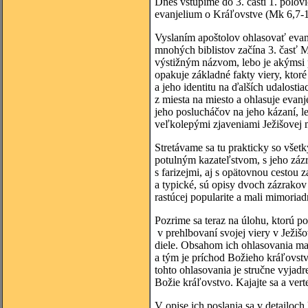
Dnes vstúpime do 3. časti 1. polov
evanjelium o Kráľovstve (Mk 6,7-1
Vyslaním apoštolov ohlasovať evan
mnohých biblistov začína 3. časť 
výstižným názvom, lebo je akýmsi 
opakuje základné fakty viery, ktoré
a jeho identitu na ďalších udalostia
z miesta na miesto a ohlasuje evanj
jeho poslucháčov na jeho kázaní, l
veľkolepými zjaveniami Ježišovej 
Stretávame sa tu prakticky so všetk
potulným kazateľstvom, s jeho zázr
s farizejmi, aj s opätovnou cestou 
a typické, sú opisy dvoch zázrakov 
rastúcej popularite a mali mimoriad
Pozrime sa teraz na úlohu, ktorú po
v prehlbovaní svojej viery v Ježiš
diele. Obsahom ich ohlasovania mal
a tým je príchod Božieho kráľovstva
tohto ohlasovania je stručne vyjadr
Božie kráľovstvo. Kajajte sa a verte
V opise ich poslania sa v detailoch