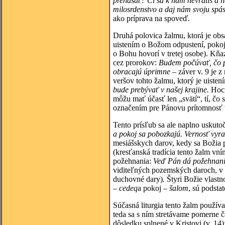
prenášať? Či sa k nám nevrátiš a n
milosrdenstvo a daj nám svoju spás
ako príprava na spoveď.
Druhá polovica žalmu, ktorá je ob
uistením o Božom odpustení, pokoji,
o Bohu hovorí v tretej osobe). Kňa
cez prorokov:
Budem počúvať, čo p
obracajú úprimne –
záver v. 9 je 
veršov tohto žalmu, ktorý je uisten
bude prebývať v našej krajine.
Hoci
môžu mať účasť len „svätí“, tí, čo 
označením pre Pánovu prítomnosť 
Tento prísľub sa ale naplno uskutoč
a pokoj sa pobozkajú.
Vernosť vyras
mesiášskych darov, kedy sa Božia pr
(kresťanská tradícia tento žalm vn
požehnania:
Veď Pán dá požehnani
viditeľných pozemských daroch, v 
duchovné dary)
.
Štyri Božie vlastno
–
cedeq
a pokoj –
šalom
, sú podsta
Súčasná liturgia tento žalm použív
teda sa s ním stretávame pomerne č
dôsledku splnené v Kristovi (v. 14)