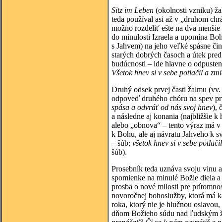
Sitz
im Leben
(okolnosti vzniku) ža
teda používal asi až v „druhom chr
možno rozdeliť ešte na dva menšie c
do minulosti Izraela a upomína Boh
s Jahvem) na jeho veľké spásne čin
starých dobrých časoch a útek pred
budúcnosti – ide hlavne o odpusten
Všetok hnev si v sebe potlačil a zmi
Druhý odsek prvej časti žalmu (vv
odpoveď druhého chóru na spev pr
spása a odvráť od nás svoj hnev
), 
a následne aj konania (najbližšie 
alebo „obnova“ – tento výraz má v
k Bohu, ale aj návratu Jahveho k s
– šúb;
všetok hnev si v sebe potlači
šúb).
Prosebník teda uznáva svoju vinu 
spomienke na minulé Božie diela a
prosba o nové milosti pre prítomno
novoročnej bohoslužby, ktorá má k
roka, ktorý nie je hlučnou oslavou
dňom Božieho súdu nad ľudským 