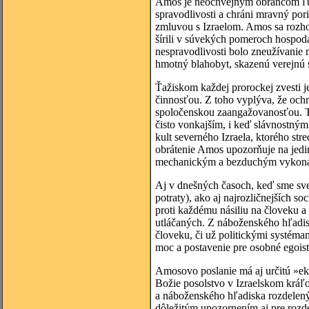
Amos je neochvejným obrancom ľud
spravodlivosti a chráni mravný pori
zmluvou s Izraelom. Amos sa rozho
šírili v súvekých pomeroch hospodá
nespravodlivosti bolo zneužívanie
hmotný blahobyt, skazenú verejnú s
Ťažiskom každej prorockej zvesti 
činnosťou. Z toho vyplýva, že ochr
spoločenskou zaangažovanosťou. Ta
čisto vonkajším, i keď slávnostný
kult severného Izraela, ktorého str
obrátenie Amos upozorňuje na jediný
mechanickým a bezduchým vykonáv
Aj v dnešných časoch, keď sme sv
potraty), ako aj najrozličnejších 
proti každému násiliu na človeku 
utláčaných. Z náboženského hľadisk
človeku, či už politickými systémam
moc a postavenie pre osobné egois
Amosovo poslanie má aj určitú »ek
Božie posolstvo v Izraelskom kráľo
a náboženského hľadiska rozdelen
dôležitým upozornením aj pre rozd