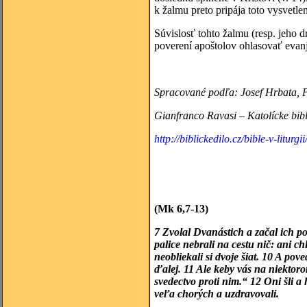
k žalmu preto pripája toto vysvetle
Súvislosť tohto žalmu (resp. jeho 
poverení apoštolov ohlasovať evanj
Spracované podľa: Josef Hrbata, P
Gianfranco
Ravasi – Katolícke bib
http://biblickedilo.cz/bible-v-liturgi
(Mk 6,7-13)
7 Zvolal Dvanástich a začal ich p
palice nebrali na cestu nič: ani c
neobliekali si dvoje šiat. 10 A p
ďalej. 11 Ale keby vás na niektorom
svedectvo proti nim.“ 12 Oni šli a
veľa chorých a uzdravovali.