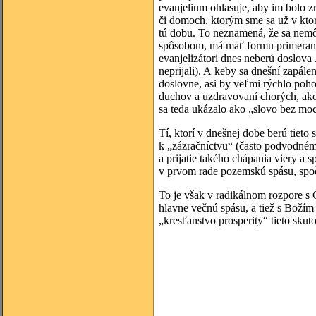
evanjelium ohlasuje, aby im bolo z
či domoch, ktorým sme sa už v ktor
tú dobu. To neznamená, že sa nemô
spôsobom, má mať formu primeranú 
evanjelizátori dnes neberú doslova
neprijali). A keby sa dnešní zapále
doslovne, asi by veľmi rýchlo poho
duchov a uzdravovaní chorých, ako
sa teda ukázalo ako „slovo bez moci
Tí, ktorí v dnešnej dobe berú tieto
k „zázračníctvu“ (často podvodném
a prijatie takého chápania viery a 
v prvom rade pozemskú spásu, spoč
To je však v radikálnom rozpore s 
hlavne večnú spásu, a tiež s Božím 
„kresťanstvo prosperity“ tieto skut