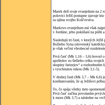
Marek delí svoje evanjelium na 2 r
polovici Ježiš postupne zjavuje kto
sa ujíma svojho Kráľovstva.
Markovo evanjelium má však najprv
v Jordáne, jeho pokúšaní na púšti 
Nasledujú tri časti, v ktorých Ježiš
Božieho Syna (slovenský katolícky 
je však veľmi všeobecné rozdelenie
Prvá časť (Mk 1,16 – 3,6) hovorí o
apoštolov zo širšieho celku svojic
skupiny farizejov“ a rozhodnutím f
s vyschnutou rukou (Mk 3,1-5).
V druhej časti (Mk 3,7 – Mk 6,6) 
konštatovaním, že aj Ježišovi príbu
To, čo spája všetky tieto spomenuté
Prvá časť začína povolaním prvých
k moru (Mk 3,7) a následne na vrch