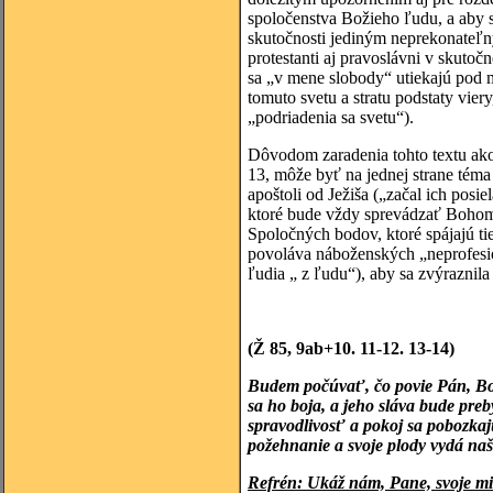
spoločenstva Božieho ľudu, a aby s
skutočnosti jediným neprekonateľn
protestanti aj pravoslávni v skutoč
sa „v mene slobody“ utiekajú pod m
tomuto svetu a stratu podstaty vier
„podriadenia sa svetu“).
Dôvodom zaradenia tohto textu ako
13, môže byť na jednej strane tém
apoštoli od Ježiša („začal ich posie
ktoré bude vždy sprevádzať Bohom
Spoločných bodov, ktoré spájajú tie
povoláva náboženských „neprofesion
ľudia „ z ľudu“), aby sa zvýraznila
(Ž 85, 9ab+10. 11-12. 13-14)
Budem počúvať, čo povie Pán, Boh;
sa ho boja, a jeho sláva bude preb
spravodlivosť a pokoj sa pobozkaj
požehnanie a svoje plody vydá na
Refrén: Ukáž nám, Pane, svoje mi