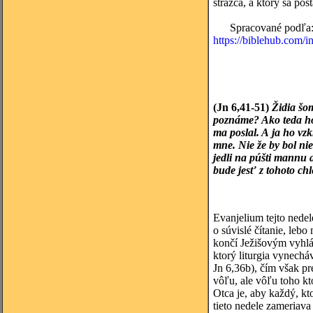
strážca, a ktorý sa post
Spracované podľa
https://biblehub.com/i
(Jn 6,41-51)
Židia šom
poznáme? Ako teda hov
ma poslal. A ja ho vz
mne. Nie že by bol nie
jedli na púšti mannu a
bude jesť z tohoto chl
Evanjelium tejto nedel
o súvislé čítanie, leb
končí Ježišovým vyhlá
ktorý liturgia vynechá
Jn 6,36b), čím však pr
vôľu, ale vôľu toho kt
Otca je, aby každý, kto
tieto nedele zameriava