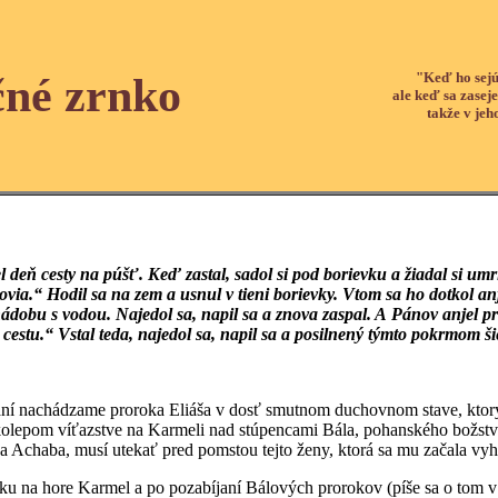
"Keď ho sejú
čné zrnko
ale keď sa zaseje
takže v jeh
iel deň cesty na púšť. Keď zastal, sadol si pod borievku a žiadal si u
ovia.“ Hodil sa na zem a usnul v tieni borievky. Vtom sa ho dotkol an
ádobu s vodou. Najedol sa, napil sa a znova zaspal. A Pánov anjel pri
 cestu.“ Vstal teda, najedol sa, napil sa a posilnený týmto pokrmom š
í nachádzame proroka Eliáša v dosť smutnom duchovnom stave, ktorý 
olepom víťazstve na Karmeli nad stúpencami Bála, pohanského božstva,
ľa Achaba, musí utekať pred pomstou tejto ženy, ktorá sa mu začala vy
u na hore Karmel a po pozabíjaní Bálových prorokov (píše sa o tom v 