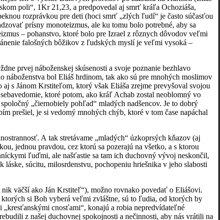
elskom poli“, 1Kr 21,23, a predpovedal aj smrť kráľa Ochoziáša,
 peknou rozprávkou pre deti (hoci smrť „zlých ľudí“ je často súčasťou
esadzovať prísny monoteizmus, ale ku tomu bolo potrebné, aby sa
teizmus – pohanstvo, ktoré bolo pre Izrael z rôznych dôvodov veľmi
stránenie falošných bôžikov z ľudských myslí je veľmi vysoká –
ýždne prvej náboženskej skúsenosti a svoje poznanie bezhlavo
ého náboženstva bol Eliáš hrdinom, tak ako sú pre mnohých moslimov
o aj s Jánom Krstiteľom, ktorý však Eliáša zrejme prevyšoval svojou
 sebavedomie, ktoré potom, ako kráľ Achab zostal neoblomný vo
li spoločný „čiernobiely pohľad“ mladých nadšencov. Je to dobrý
obím prešiel, je si vedomý mnohých chýb, ktoré v tom čase napáchal
ednostrannosť. A tak stretávame „mladých“ úzkoprsých kňazov (aj
 jednou pravdou, cez ktorú sa pozerajú na všetko, a s ktorou
níckymi ľuďmi, ale našťastie sa tam ich duchovný vývoj neskončil,
 láske, súcitu, milosrdenstvu, pochopeniu hriešnika v jeho slabosti
al nik väčší ako Ján Krstiteľ“), možno rovnako povedať o Eliášovi.
 ktorých si Boh vyberá veľmi zvláštne, sú to ľudia, od ktorých by
mi „kresťanskými cnosťami“, konajú a robia nepredvídateľné
ebudili z našej duchovnej spokojnosti a nečinnosti, aby nás vrátili na