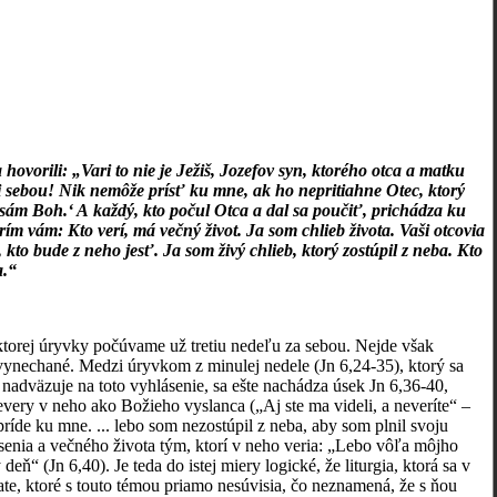
 hovorili: „Vari to nie je Ježiš, Jozefov syn, ktorého otca a matku
 sebou! Nik nemôže prísť ku mne, ak ho nepritiahne Otec, ktorý
 sám Boh.‘ A každý, kto počul Otca a dal sa poučiť, prichádza ku
rím vám: Kto verí, má večný život. Ja som chlieb života. Vaši otcovia
 kto bude z neho jesť. Ja som živý chlieb, ktorý zostúpil z neba. Kto
a.“
 ktorej úryvky počúvame už tretiu nedeľu za sebou. Nejde však
y vynechané. Medzi úryvkom z minulej nedele (Jn 6,24-35), ktorý sa
adväzuje na toto vyhlásenie, sa ešte nachádza úsek Jn 6,36-40,
every v neho ako Božieho vyslanca („Aj ste ma videli, a neveríte“ –
íde ku mne. ... lebo som nezostúpil z neba, aby som plnil svoju
esenia a večného života tým, ktorí v neho veria: „Lebo vôľa môjho
eň“ (Jn 6,40). Je teda do istej miery logické, že liturgia, ktorá sa v
ate, ktoré s touto témou priamo nesúvisia, čo neznamená, že s ňou