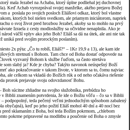
 ktorý mala Jezabel na Achaba, ktorý úplne podliehal jej duchovnej
bla). Keď Achab vyrozprával svojej manželke, akého prejavu Božej
om a poslala po svojich posloch Eliášovi odkaz, ktorý bol vlastne
zrakom, ktorých bol nielen svedkom, ale priamym iniciátorom, napriek
trachu o svoj život pred hrozbou Jezabel, akoby sa to mohlo na prvý
ávrate Izraela z cesty modloslužby sa očividne nenaplnila. Ako je
rod väčší vplyv ako jeho Boh? Eliáš sa dá na útek, ale ani nie tak
ež uniká pred svojím prorockým poslaním).
esto 2x pýta: „Čo tu robíš, Eliáš?“ – 1Kr 19,9 a 13), ale kam ide
jžišových stretnutí s Bohom. Tam chce od Boha dostať odpovede na
. Človek vyzvaný Bohom k službe ľuďom, sa často stretáva
 ale som slabý ja? Kde je chyba? Takýto navonok neúspešný Boží
 smrť ako pokračovanie v takom živote, v ktorom sa to, čomu najviac
oha, ale celkom sa vkladá do Božích rúk a od neho očakáva riešenie
a teda prorok prejavuje svoju odovzdanosť Bohu.
 – Boh súcitne zhliadne na svojho služobníka, prebúdza ho
e v Biblii znamením potvrdenia, že ide o Božiu vôľu – čo sa v Biblii
j doby – podpopolný, teda pečený veľmi jednoduchým spôsobom zabalený
la obyčajná), keď po jeho požití Eliáš mohol 40 dní a 40 nocí bez
teku pred sklamaním z Boha, bol teda Božím pokrmom, „chlebom
o tomto pokrme pripravené na modlitbu a poučenie od Boha o zmysle