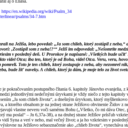
aral aj o Eliáša.
:
https://en.wikipedia.org/wiki/Psalm_34
nterlinear/psalms/34-7.htm
rali na Ježiša, lebo povedal: „Ja som chlieb, ktorý zostúpil z neba,“ a
orí: ‚Zostúpil som z neba!?‘“ Ježiš im odpovedal: „Nešomrite medzi
kriesim v posledný deň. U Prorokov je napísané: ‚Všetkých bude učiť
kto videl Otca; iba ten, ktorý je od Boha, videl Otca. Veru, veru, hovo
 pomreli. Toto je ten chlieb, ktorý zostupuje z neba, aby nezomrel nik,
eba, bude žiť naveky. A chlieb, ktorý ja dám, je moje telo za život svet
e je pokračovaním postupného čítania 6. kapitoly Jánovho evanjelia, z
o medzi jednotlivými nedeľnými úryvkami je vždy niečo z tejto kapitol
sením „Ja som chlieb života“, a dnešným úryvkom, ktorý myšlienkovo n
va, a ktorého obsahom je na jednej strane Ježišovo obvinenie Židov z n
ejavujú vlastne neveru voči samému Bohu („Všetko, čo mi dáva Otec, pr
orý ma poslal“ – Jn 6,37a-38), a na druhej strane Ježišov prísľub vzkri
 vidí Syna a verí v neho, mal večný život; a ja ho vzkriesim v posledný d
 výslovne na Ježišovo sebaoznačenie ako „chlieb života“, vynecháva st