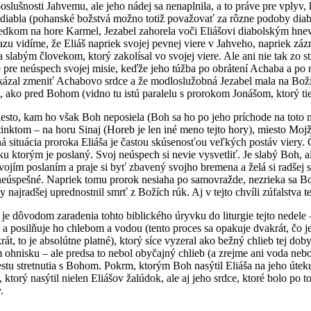
oslušnosti Jahvemu, ale jeho nádej sa nenaplnila, a to práve pre vplyv,
d diabla (pohanské božstvá možno totiž považovať za rôzne podoby dia
vedkom na hore Karmel, Jezabel zahorela voči Eliášovi diabolským hnev
zu vidíme, že Eliáš napriek svojej pevnej viere v Jahveho, napriek zá
slabým človekom, ktorý zakolísal vo svojej viere. Ale ani nie tak zo s
 pre neúspech svojej misie, keďže jeho túžba po obrátení Achaba a po n
ázal zmeniť Achabovo srdce a že modloslužobná Jezabel mala na Boží ná
, ako pred Bohom (vidno tu istú paralelu s prorokom Jonášom, ktorý ti
iesto, kam ho však Boh neposiela (Boh sa ho po jeho príchode na toto mi
nktom – na horu Sinaj (Horeb je len iné meno tejto hory), miesto Mo
á situácia proroka Eliáša je častou skúsenosťou veľkých postáv viery
ku ktorým je poslaný. Svoj neúspech si nevie vysvetliť. Je slabý Boh,
vojím poslaním a praje si byť zbavený svojho bremena a želá si radšej
a neúspešné. Napriek tomu prorok nesiaha po samovražde, nezrieka sa B
 by najradšej uprednostnil smrť z Božích rúk. Aj v tejto chvíli zúfalstv
 je dôvodom zaradenia tohto biblického úryvku do liturgie tejto nedele
 a posilňuje ho chlebom a vodou (tento proces sa opakuje dvakrát, čo j
rát, to je absolútne platné), ktorý síce vyzeral ako bežný chlieb te
ohnisku – ale predsa to nebol obyčajný chlieb (a zrejme ani voda nebo
estu stretnutia s Bohom. Pokrm, ktorým Boh nasýtil Eliáša na jeho ú
 ktorý nasýtil nielen Eliášov žalúdok, ale aj jeho srdce, ktoré bolo p
.