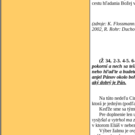
cestu hľadania Božej 
(zdroje: K. Flossmann
2002, R. Rohr: Duchov
(Ž 34, 2-3. 4-5. 6
pokorní a nech sa teš
neho hľaďte a budete 
anjel Pánov okolo boh
aký dobrý je Pán.
Na túto nedeľu Cir
ktorá je jedným (podľa
Keďže sme sa týmto
Pre doplnenie len 
vyslyšal a vytrhol ma z
v ktorom Eliáš v nebez
Výber žalmu je ov