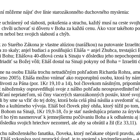
ní môžeme nájsť dve línie starozákonného duchovného myslenia:
je uchránený od slabosti, pokušenia a strachu, každý musí na ceste s
ej chvíli uchovať si dôveru v Boha za každú cenu. Ako vzor takéhoto po
en nebol bez svojich slabostí a chýb.
zo Starého Zákona je vlastne alúziou (narážkou) na putovanie Izraelito
zo skaly; anjel budiaci a posilňujúci Eliáša = anjel Zhubca, trestajúc
oti Bohu; Eliášova 40-dňová cesta k Sinaju v dôsledku jeho nepochopenia
iadiť sa Božej vôli; Eliáš dostal na Sinaji pokyny od Boha = Izraeliti d
ime na osobu Eliáša trochu netradičným pohľadom Richarda Rohra, amer
 Brno 2005). Eliáša možno vnímať ako rozporuplnú osobu, ktorá by ná
rlivosti za Pána (por. 1Kr 19,10 a 14), bol človekom násilným, pripo
 tiež nábožensky ospravedlňujú svoje z nášho pohľadu neospravedlnite
šťaní nepriateľom, sú činy viacerých starozákonných postáv, ktoré svoj
 by sme sa vžiť do tej doby, ktorá bola celá plná násilia a uvedomiť s
o a kultúrneho vývoja. Eliáš bol človek plný ohňa, ktorý túžil po tom,
a s Bohom na Sinaji, 1Kr 19,9-18, čo je stať nasledujúca priamo za úryv
ho tým nasmerovať k jemnejšiemu počúvaniu Boha a k odhaleniu aj inej 
ôsledku svojich hriechov nezomrel, ale aby sa obrátil a žil (Ez 33,11).
ochu náboženského fanatika, človeka, ktorý nečakane objavil pravdu, a
Eliáš vykonáva svoj prorocký úrad, je to spojené s krviprelievaním – 