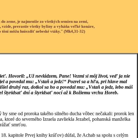
 do zeme, je najmenšie zo všetkých semien na zemi,
, vzíde, prerastie všetky byliny a vyháňa veľké konáre,
o tôni môžu hniezdiť nebeské vtáky." (Mk4,31-32)
mrieť. Hovoril: „Už nevládzem, Pane! Vezmi si môj život, veď ja nie
jel a povedal mu: „Vstaň a jedz!“ Pozrel sa a hľa, pri hlave mal
šiel druhý raz, dotkol sa ho a povedal mu: „Vstaň a jedz, lebo máš
iel štyridsať dní a štyridsať nocí až k Božiemu vrchu Horeb
.
by sme od proroka takého silného ducha vôbec nečakali: prorok len
 ktoré do severného Izraela zavliekla Jezabel, pohanská manželka
hrážať smrťou.
18. kapitole Prvej knihy kráľov) dúfal, že Achab sa spolu s celým