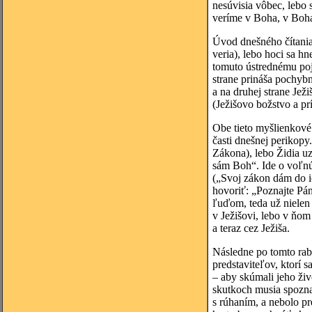
nesúvisia vôbec, lebo 
veríme v Boha, v Boha 
Úvod dnešného čítania 
veria), lebo hoci sa h
tomuto ústrednému pojm
strane prináša pochybn
a na druhej strane Jež
(Ježišovo božstvo a pr
Obe tieto myšlienkové 
časti dnešnej perikopy
Zákona), lebo Židia uz
sám Boh“. Ide o voľnú
(„Svoj zákon dám do i
hovoriť: „Poznajte Pán
ľuďom, teda už nielen
v Ježišovi, lebo v ňo
a teraz cez Ježiša.
Následne po tomto rab
predstaviteľov, ktorí 
– aby skúmali jeho živ
skutkoch musia spozna
s rúhaním, a nebolo pr