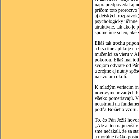
napr. predpovedal aj n
pričom toto proroctvo 
aj detských rozprávok)
psychologicky účinne (
atraktívne, tak ako je
spomeňme si len, aké 
Eliáš tak trochu pripo
a bezcitne aplikuje n
mučeníci za vieru v Al
pokorou. Eliáš mal to
svojom odvrate od Pána
a zrejme aj nutný spôs
na svojom okolí.
K mladým veriacim (ni
novovymenovaných bisk
všetko pomeriavajú. V
neustrnuli na fundamen
podľa Božieho vzoru.
To, čo Pán Ježiš hovor
„Ale aj ten najmenší v
sme nečakali, že sa s
a morálne ťažko posúdi