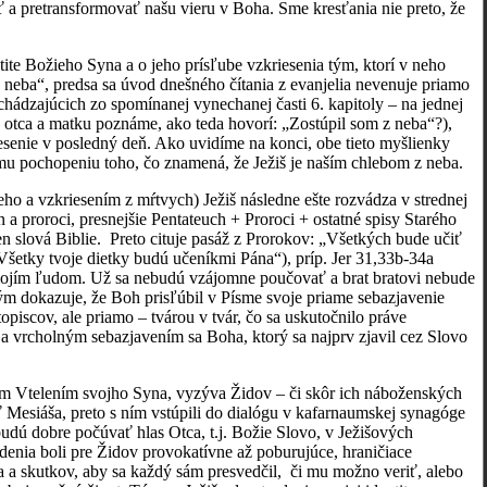
niť a pretransformovať našu vieru v Boha. Sme kresťania nie preto, že
ite Božieho Syna a o jeho prísľube vzkriesenia tým, ktorí v neho
z neba“, predsa sa úvod dnešného čítania z evanjelia nevenuje priamo
chádzajúcich zo spomínanej vynechanej časti 6. kapitoly – na jednej
o otca a matku poznáme, ako teda hovorí: „Zostúpil som z neba“?),
riesenie v posledný deň. Ako uvidíme na konci, obe tieto myšlienky
emu pochopeniu toho, čo znamená, že Ježiš je naším chlebom z neba.
ho a vzkriesením z mŕtvych) Ježiš následne ešte rozvádza v strednej
 a proroci, presnejšie Pentateuch + Proroci + ostatné spisy Starého
en slová Biblie. Preto cituje pasáž z Prorokov: „Všetkých bude učiť
Všetky tvoje dietky budú učeníkmi Pána“), príp. Jer 31,33b-34a
mojím ľudom. Už sa nebudú vzájomne poučovať a brat bratovi nebude
tým dokazuje, že Boh prisľúbil v Písme svoje priame sebazjavenie
iscov, ale priamo – tvárou v tvár, čo sa uskutočnilo práve
 a vrcholným sebazjavením sa Boha, ktorý sa najprv zjavil cez Slovo
om Vtelením svojho Syna, vyzýva Židov – či skôr ich náboženských
ť Mesiáša, preto s ním vstúpili do dialógu v kafarnaumskej synagóge
budú dobre počúvať hlas Otca, t.j. Božie Slovo, v Ježišových
denia boli pre Židov provokatívne až poburujúce, hraničiace
ta a skutkov, aby sa každý sám presvedčil, či mu možno veriť, alebo