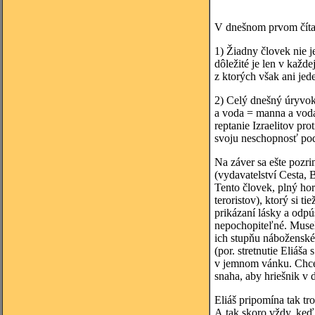
V dnešnom prvom číta
1) Žiadny človek nie 
dôležité je len v každ
z ktorých však ani jed
2) Celý dnešný úryvok 
a voda = manna a voda 
reptanie Izraelitov pr
svoju neschopnosť podr
Na záver sa ešte pozr
(vydavatelství Cesta,
Tento človek, plný ho
teroristov), ktorý si
prikázaní lásky a odpú
nepochopiteľné. Museli
ich stupňu náboženskéh
(por. stretnutie Eliáš
v jemnom vánku. Chcel 
snaha, aby hriešnik v d
Eliáš pripomína tak tr
A tak skoro vždy, keď 