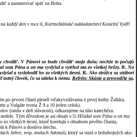
budiť a nasmerovať späť na Boha.
na každý den v roce 6, Karmelitánské nakladatelství Kostelní Vydří
 chváliť. V Pánovi sa bude chváliť moja duša; nechže to počujú
l som Pána a on ma vyslyšal a vytrhol ma zo všetkej hrôzy.
R.
Na
lyšal a vyslobodil ho zo všetkých tiesní.
R.
Ako strážca sa utáborí
šťastný človek, čo sa utieka k nemu
.
Refrén:
Skúste a presvedčte sa,
žalm po prvom čítaní pieseň vďakyvzdávania z prvej knihy Žaltára,
te a Vulgáte tvoria Ž 9 a 10 jeden celok).
olov (omša v deň slávnosti), odkazujeme na túto katechézu.
o nedele. Tým dôvodom je asi obsah v.5
:
Hľadal som Pána a on ma
o zo všetkých tiesní
, ktoré korelujú s obsahom prvého čítania,
olá k Pánovi a dostáva útechu.
lach
Jahve,
resp.
malach Adonai
), ktorý sa stará o bohabojných ako