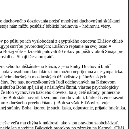
vojho duchovného dozrievania prejsť mnohými duchovnými skúškami,
stoja nám môžu poslúžiť biblickí hrdinovia – hrdinovia viery,
v po púšti po ich vyslobodení z egyptského otroctva: Eliášov chlieb
i Egypt smrťou prvorodených; Eliášovo reptanie na svoj osud =
 Božej vôle = Izraeliti putovali 40 rokov po púšti v okolí Sinaja pre
ostali na Sinaji Desatoro; atď.
ického františkánskeho kňaza, z jeho knihy Duchovní bratří
m bola v osobnom kontakte s ním možno nepríjemná a nesympatická.
mínajúcim dnešných moslimských džihádistov (náboženských
ľné činy. Pre nás, novozákonných ľudí odchovaných na Kristovom
u službu Bohu spájali aj s násilnými činmi, vlastne psychologicky
i, že Boh vychováva každého človeka, ba aj celé národy, primerane
 aby Boh stále hovoril k svojmu národu v ohni, búrke či zemetrasení
kom z dnešného prvého čítania). Boh sa však Eliášovi zjavuje
stránky Boha, ktorou je súcit, láska, odpustenie, prijatie hriešnika,
le ešte veľa mu chýba k múdrosti, ako s tou pravdou zaobchádzať.
a nejde len o vybitie Bálových prorokov po zázraku na Karmeli (Eliáš