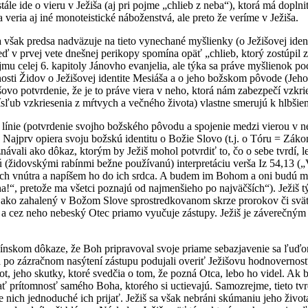
stále ide o vieru v Ježiša (aj pri pojme „chlieb z neba“), ktorá má dopl
veria aj iné monoteistické náboženstvá, ale preto že veríme v Ježiša.
však predsa nadväzuje na tieto vynechané myšlienky (o Ježišovej ident
neď v prvej vete dnešnej perikopy spomína opäť „chlieb, ktorý zostúpil 
u celej 6. kapitoly Jánovho evanjelia, ale týka sa práve myšlienok po
osti Židov o Ježišovej identite Mesiáša a o jeho božskom pôvode (Jeh
išovo potvrdenie, že je to práve viera v neho, ktorá nám zabezpečí vzk
ísľub vzkriesenia z mŕtvych a večného života) vlastne smerujú k hlbši
línie (potvrdenie svojho božského pôvodu a spojenie medzi vierou v ne
. Najprv opiera svoju božskú identitu o Božie Slovo (t.j. o Tóru = Zákon
návali ako dôkaz, ktorým by Ježiš mohol potvrdiť to, čo o sebe tvrdí, l
 (židovskými rabínmi bežne používanú) interpretáciu verša Iz 54,13 („
ch vnútra a napíšem ho do ich srdca. A budem im Bohom a oni budú 
a!“, pretože ma všetci poznajú od najmenšieho po najväčších“). Ježiš 
 ako zahalený v Božom Slove sprostredkovanom skrze prorokov či svätop
m a cez neho nebeský Otec priamo vyučuje zástupy. Ježiš je záverečným
ínskom dôkaze, že Boh pripravoval svoje priame sebazjavenie sa ľuď
sa po zázračnom nasýtení zástupu podujali overiť Ježišovu hodnovernos
ot, jeho skutky, ktoré svedčia o tom, že pozná Otca, lebo ho videl. Ak 
ť prítomnosť samého Boha, ktorého si uctievajú. Samozrejme, tieto tvr
e nich jednoduché ich prijať. Ježiš sa však nebráni skúmaniu jeho živo