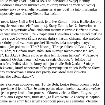
ubuje večný život. Tým sa Ježiš od potvrdenia svojej identity
ôvodnou a hlavnou myšlienkou, z ktorej vyšiel na začiatku svojej
j dnešný úryvok evanjelia. Pozrime sa aj my opäť na túto myšlienku
aposledy sme túto myšlienku iba načali:
eba, ktorý živil a živí Izrael, je práve Zákon – Tóra, Božie slovo (v
zmysle znamená celé Písmo – t.j. Starý Zákon, keďže hovoríme o
 povzniesli k symbolickému chápaniu manny v zmysle Božieho Slova,
stále viac uvedomovali, že k naplneniu ľudského života nestačí mať iba
sp. pre srdce človeka (Židia pojem duša v našom chápaní, ako niečoho
ch z doby pred vznikom gréckej filozofie, teda neovplyvnených
týmto iným pokrmom Tóra? Naozaj, Tóra je chlieb od Boha. V nej
k v Tóre, v Božom slove, nám Boh ukazuje takpovediac len svoj
ť“, Ex 33,23). Božie slovo je stále len „Božím tieňom“. V Ježišovi
to samotná Osoba. Tóra – Zákon, sa stala Osobou. V Ježišovi už
tváre. Jediný skutok, ktorý od tejto chvíle Boh žiada, už nie je
ieb života“, ktorý neporovnateľne prevyšuje ten chlieb Božieho Slova,
 driny zachovávania množstva predpisov, ktoré mali človeku
dar, ako „Boží skutok“.
ie je celkom zodpovedaná. To, že Boh, Logos (tento pojem gréckej
, povieme si len toľko, že tento pojem okrem iného naznačuje večné
, je len prvý krok tohto procesu. Okrem vtelenia Slova, Logosu, je
ktoré si ako Logos vzal, musí dať „za život sveta“. Až vtedy sa naplno
ydanie sa na smrť teda istým spôsobom prevyšuje samotné Vtelenie