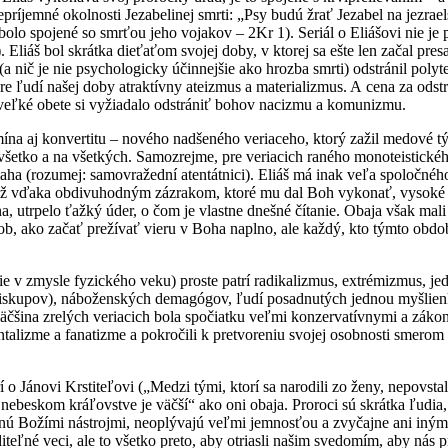
epríjemné okolnosti Jezabelinej smrti: „Psy budú žrať Jezabel na jezra
bolo spojené so smrťou jeho vojakov – 2Kr 1). Seriál o Eliášovi nie je
. Eliáš bol skrátka dieťaťom svojej doby, v ktorej sa ešte len začal pr
a nič je nie psychologicky účinnejšie ako hrozba smrti) odstránil poly
 pre ľudí našej doby atraktívny ateizmus a materializmus. A cena za od
veľké obete si vyžiadalo odstrániť bohov nacizmu a komunizmu.
mína aj konvertitu – nového nadšeného veriaceho, ktorý zažil medové t
a všetko a na všetkých. Samozrejme, pre veriacich raného monoteistick
aha (rozumej: samovražední atentátnici). Eliáš má inak veľa spoločnéh
tiž vďaka obdivuhodným zázrakom, ktoré mu dal Boh vykonať, vysoké
, utrpelo ťažký úder, o čom je vlastne dnešné čítanie. Obaja však ma
ob, ako začať prežívať vieru v Boha naplno, ale každý, kto týmto obd
e v zmysle fyzického veku) proste patrí radikalizmus, extrémizmus, j
upov), náboženských demagógov, ľudí posadnutých jednou myšlienkou,
äčšina zrelých veriacich bola spočiatku veľmi konzervatívnymi a zákon
talizme a fanatizme a pokročili k pretvoreniu svojej osobnosti smerom k
í o Jánovi Krstiteľovi („Medzi tými, ktorí sa narodili zo ženy, nepovst
 nebeskom kráľovstve je väčší“ ako oni obaja. Proroci sú skrátka ľudia,
tanú Božími nástrojmi, neoplývajú veľmi jemnosťou a zvyčajne ani iný
teľné veci, ale to všetko preto, aby otriasli našim svedomím, aby nás pr