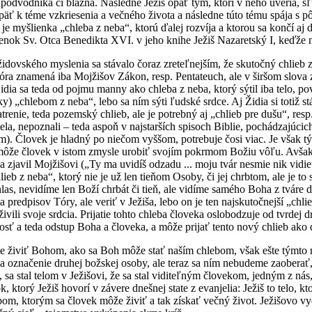
podvodníka či blázna. Následne Ježiš opäť tým, ktorí v neho uveria, sľ
äť k téme vzkriesenia a večného života a následne túto tému spája s p
o je myšlienka „chleba z neba“, ktorú ďalej rozvíja a ktorou sa končí a
enok Sv. Otca Benedikta XVI. v jeho knihe Ježiš Nazaretský I, keďže n
dovského myslenia sa stávalo čoraz zreteľnejším, že skutočný chlieb z n
ra znamená iba Mojžišov Zákon, resp. Pentateuch, ale v širšom slova 
idia sa teda od pojmu manny ako chleba z neba, ktorý sýtil iba telo,
cky) „chlebom z neba“, lebo sa ním sýti ľudské srdce. Aj Židia si totiž 
trenie, teda pozemský chlieb, ale je potrebný aj „chlieb pre dušu“, re
ela, nepoznali – teda aspoň v najstarších spisoch Biblie, pochádzajúci
m). Človek je hladný po niečom vyššom, potrebuje čosi viac. Je však 
 môže človek v istom zmysle urobiť svojím pokrmom Božiu vôľu. Avša
a zjavil Mojžišovi („Ty ma uvidíš odzadu ... moju tvár nesmie nik vidie
lieb z neba“, ktorý nie je už len tieňom Osoby, či jej chrbtom, ale je 
as, nevidíme len Boží chrbát či tieň, ale vidíme samého Boha z tváre do 
predpisov Tóry, ale veriť v Ježiša, lebo on je ten najskutočnejší „chl
ivili svoje srdcia. Prijatie tohto chleba človeka oslobodzuje od tvrdej
sť a teda odstup Boha a človeka, a môže prijať tento nový chlieb ako 
 živiť Bohom, ako sa Boh môže stať naším chlebom, však ešte týmto n
na označenie druhej božskej osoby, ale teraz sa ním nebudeme zaoberať
sa stal telom v Ježišovi, že sa stal viditeľným človekom, jedným z nás
k, ktorý Ježiš hovorí v závere dnešnej state z evanjelia: Ježiš to telo, 
om, ktorým sa človek môže živiť a tak získať večný život. Ježišovo v