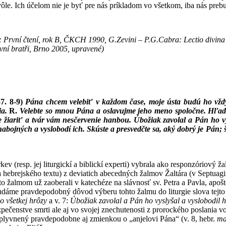
vôle. Ich účelom nie je byť pre nás príkladom vo všetkom, iba nás pre
: První čtení, rok B, ČKCH 1990, G.Zevini – P.G.Cabra: Lectio divina 
ní bratři, Brno 2005, upravené)
-7. 8-9)
Pána chcem velebiť v každom čase, moje ústa budú ho vždy
ia.
R.
Velebte so mnou Pána a oslavujme jeho meno spoločne. Hľada
žiariť a tvár vám nesčervenie hanbou. Úbožiak zavolal a Pán ho vys
abojných a vyslobodí ich. Skúste a presvedčte sa, aký dobrý je Pán; 
kev (resp. jej liturgickí a biblickí experti) vybrala ako responzóriový 
 hebrejského textu) z deviatich abecedných žalmov Žaltára (v Septuagin
 žalmom už zaoberali v katechéze na slávnosť sv. Petra a Pavla, apošt
udáme pravdepodobný dôvod výberu tohto žalmu do liturgie slova tejt
o všetkej hrôzy
a v. 7:
Úbožiak zavolal a Pán ho vyslyšal a vyslobodil h
pečenstve smrti ale aj vo svojej znechutenosti z prorockého poslania v
plyvnený pravdepodobne aj zmienkou o „anjelovi Pána“ (v. 8, hebr.
ma