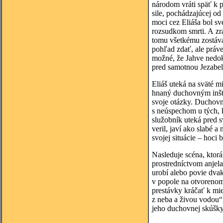
národom vráti späť k p
sile, pochádzajúcej o
moci cez Eliáša bol s
rozsudkom smrti. A zra
tomu všetkému zostáva 
pohľad zdať, ale práve
možné, že Jahve nedok
pred samotnou Jezabel
Eliáš uteká na sväté m
hnaný duchovným inšti
svoje otázky. Duchovn
s neúspechom u tých, 
služobník uteká pred s
veril, javí ako slabé 
svojej situácie – hoci
Nasleduje scéna, ktorá
prostredníctvom anjela
urobí alebo povie dvak
v popole na otvorenom 
prestávky kráčať k mi
z neba a živou vodou“,
jeho duchovnej skúšky