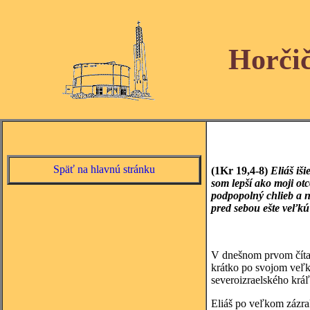
Horči
Späť na hlavnú stránku
(1Kr 19,4-8)
Eliáš iš
som lepší ako moji otc
podpopolný chlieb a n
pred sebou ešte veľkú
V dnešnom prvom čítan
krátko po svojom veľk
severoizraelského krá
Eliáš po veľkom zázrak