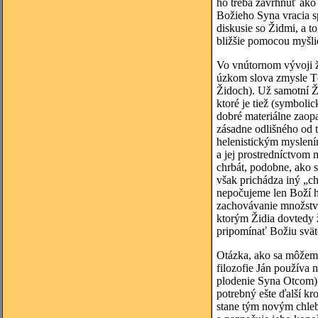
ho treba zavrhnúť ako 
Božieho Syna vracia sp
diskusie so Židmi, a t
bližšie pomocou myšli
Vo vnútornom vývoji ži
úzkom slova zmysle Tó
Židoch). Už samotní Ž
ktoré je tiež (symboli
dobré materiálne zaopa
zásadne odlišného od t
helenistickým myslení
a jej prostredníctvom
chrbát, podobne, ako s
však prichádza iný „ch
nepočujeme len Boží hl
zachovávanie množstva 
ktorým Židia dovtedy ž
pripomínať Božiu sväto
Otázka, ako sa môžeme
filozofie Ján používa 
plodenie Syna Otcom), 
potrebný ešte ďalší kro
stane tým novým chleb