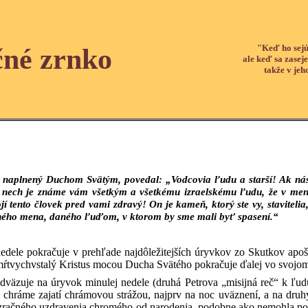
"Keď ho sejú
čné zrnko
ale keď sa zaseje
takže v jeh
, naplnený Duchom Svätým, povedal: „Vodcovia ľudu a starší! Ak nás
, nech je známe vám všetkým a všetkému izraelskému ľudu, že v mene
tojí tento človek pred vami zdravý! On je kameň, ktorý ste vy, stavitel
iného mena, daného ľuďom, v ktorom by sme mali byť spasení.“
 nedele pokračuje v prehľade najdôležitejších úryvkov zo Skutkov apo
ŕtvychvstalý Kristus mocou Ducha Svätého pokračuje ďalej vo svojom
väzuje na úryvok minulej nedele (druhá Petrova „misijná reč“ k ľu
 v chráme zajatí chrámovou strážou, najprv na noc uväznení, a na d
zračného uzdravenia chromého od narodenia, podobne ako nemohla popri