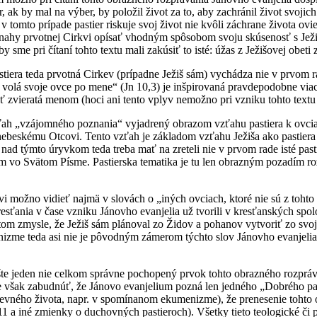
r, ak by mal na výber, by položil život za to, aby zachránil život svojich
e v tomto prípade pastier riskuje svoj život nie kvôli záchrane života ov
nahy prvotnej Cirkvi opísať vhodným spôsobom svoju skúsenosť s Ježišo
by sme pri čítaní tohto textu mali zakúsiť to isté: úžas z Ježišovej obeti
astiera teda prvotná Cirkev (prípadne Ježiš sám) vychádza nie v prvom 
n volá svoje ovce po mene“ (Jn 10,3) je inšpirovaná pravdepodobne via
ť zvieratá menom (hoci ani tento vplyv nemožno pri vzniku tohto textu
ah „vzájomného poznania“ vyjadrený obrazom vzťahu pastiera k ovciam 
ebeskému Otcovi. Tento vzťah je základom vzťahu Ježiša ako pastiera 
nad týmto úryvkom teda treba mať na zreteli nie v prvom rade isté pas
o Svätom Písme. Pastierska tematika je tu len obrazným pozadím roz
vi možno vidieť najmä v slovách o „iných ovciach, ktoré nie sú z toh
esťania v čase vzniku Jánovho evanjelia už tvorili v kresťanských spolo
om zmysle, že Ježiš sám plánoval zo Židov a pohanov vytvoriť zo svoj
zme teda asi nie je pôvodným zámerom týchto slov Jánovho evanjelia,
te jeden nie celkom správne pochopený prvok tohto obrazného rozpráva
 však zabudnúť, že Jánovo evanjelium pozná len jedného „Dobrého pas
rkevného života, napr. v spomínanom ekumenizme), že prenesenie tohto 
11 a iné zmienky o duchovných pastieroch). Všetky tieto teologické či 