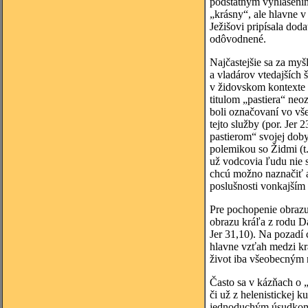
podstatným vyhlásením 
„krásny“, ale hlavne 
Ježišovi pripísala dod
odôvodnené.
Najčastejšie sa za my
a vladárov vtedajších 
v židovskom kontexte a
titulom „pastiera“ neo
boli označovaní vo vše
tejto služby (por. Je
pastierom“ svojej doby
polemikou so Židmi (t.
už vodcovia ľudu nie s
chcú možno naznačiť aj
poslušnosti vonkajším
Pre pochopenie obrazu
obrazu kráľa z rodu Dá
Jer 31,10). Na pozadí c
hlavne vzťah medzi krá
život iba všeobecným r
Často sa v kázňach o 
či už z helenistickej k
jednoduchým úsudkom mo