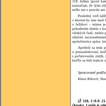
118. žalmu (pozri kat
naznačuje, že tými zl
nešlo ani o pravdu ani
Posledný verš náš
v ktorom by sme mali b
v Ježišovi – márne j
pokušením diabla v kaž
všetkých ľudí, nielen 
silnými nacionalista
spoločenstva spásy, kt
Apoštoli sa teda 
o prenasledovaní, keď
s poľutovaním zistili
keďže sa báli reakcie 
Spracované podľa
Klaus Kliesch, Sku
(Ž
118, 1+8-9. 21
človeka. Lepšie je ut