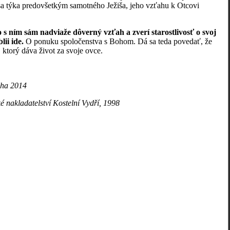
 sa týka predovšetkým samotného Ježiša, jeho vzťahu k Otcovi
 s ním sám nadviaže dôverný vzťah a zverí starostlivosť o svoj
lii ide.
O ponuku spoločenstva s Bohom. Dá sa teda povedať, že
ktorý dáva život za svoje ovce.
aha 2014
 nakladatelství Kostelní Vydří, 1998