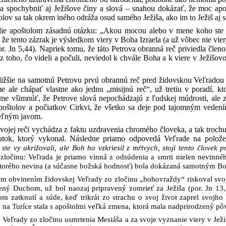
la spochybniť aj Ježišove činy a slová – snahou dokázať, že moc a
olov sa tak okrem iného odráža osud samého Ježiša, ako im to Ježiš aj
die apoštolom zásadnú otázku: „Akou mocou alebo v mene koho ste to 
že tento zázrak je výsledkom viery v Boha Izraela (a už vôbec nie vier
or. Jn 5,44). Napriek tomu, že táto Petrova obranná reč priviedla čle
 z toho, čo videli a počuli, neviedol k chvále Boha a k viere v Ježiš
ližšie na samotnú Petrovu prvú obrannú reč pred židovskou Veľradou 
 ale chápať vlastne ako jednu „misijnú reč“, už tretiu v poradí, k
me všimnúť, že Petrove slová nepochádzajú z ľudskej múdrosti, ale 
apoštolov a počiatkov Cirkvi, že všetko sa deje pod tajomným veden
teľným javom.
svojej reči vychádza z faktu uzdravenia chromého človeka, a tak troc
utok, ktorý vykonal. Následne priamo odpovedá Veľrade na polože
ste vy ukrižovali, ale Boh ho vzkriesil z mŕtvych, stojí tento človek 
zločinu: Veľrada je priamo vinná z odsúdenia a smrti nielen nevinnéh
torého nevina (a súčasne božská hodnosť) bola dokázaná samotným Bo
m obvinením židovskej Veľrady zo zločinu „bohovraždy“ riskoval svoj 
ený Duchom, už bol naozaj pripravený zomrieť za Ježiša (por. Jn 13
om zatknutí a súde, keď trikrát zo strachu o svoj život zaprel svojho
 na Turíce stala s apoštolmi veľká zmena, ktorá mala nadprirodzený pô
Veľrady zo zločinu usmrtenia Mesiáša a za svoje vyznanie viery v Jež