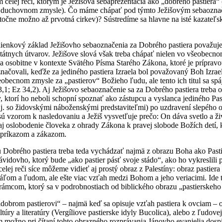
celej reči, ktorým je Ježišova sebaprezentácia ako „dobrého pastiera“ 
v duchovnom zmysle). Čo máme chápať pod týmto Ježišovým sebaoznače
atočne možno až prvotná cirkev)? Sústredíme sa hlavne na isté kazateľ
šlienkový základ Ježišovho sebaoznačenia za Dobrého pastiera považuj
štátnych útvarov. Ježišove slová však treba chápať nielen vo všeobecnom
 osobitne v kontexte Svätého Písma Starého Zákona, ktoré je prípravou 
značovali, keďže za jediného pastiera Izraela bol považovaný Boh Izrae
obecnom zmysle za „pastierov“ Božieho ľudu, ale tento ich titul sa sp
r 23,1; Ez 34,2). Aj Ježišovo sebaoznačenie sa za Dobrého pastiera tr
, ktorí ho neboli schopní spoznať ako zástupcu a vyslanca jediného Past
j. so židovskými náboženskými predstaviteľmi) po uzdravení slepého od
ú vzorom k nasledovaniu a Ježiš vysvetľuje prečo: On dáva svetlo a život
 oslobodenie človeka z ohrady Zákona k pravej slobode Božích detí, kt
 príkazom a zákazom.
 Dobrého pastiera treba teda vychádzať najmä z obrazu Boha ako Pastie
vidovho, ktorý bude „ako pastier pásť svoje stádo“, ako ho vykreslili 
elej reči síce môžeme vidieť aj prostý obraz z Palestíny: obraz pastiera
ľom a ľudom, ale ešte viac vzťah medzi Bohom a jeho veriacimi. Ide tu
ámcom, ktorý sa v podrobnostiach od biblického obrazu „pastierskeho 
„dobrom pastierovi“ – najmä keď sa opisuje vzťah pastiera k ovciam – 
ultúry a literatúry (Vergíliove pastierske idyly Bucolica), alebo z ľudove
žno pri čítaní tohto obrazného rozprávania Jánovho evanjelia dospieť 