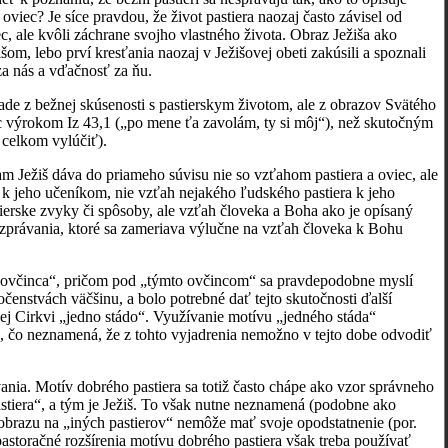
 oviec? Je síce pravdou, že život pastiera naozaj často závisel od
iec, ale kvôli záchrane svojho vlastného života. Obraz Ježiša ako
m, lebo prví kresťania naozaj v Ježišovej obeti zakúsili a spoznali
 za nás a vďačnosť za ňu.
rade z bežnej skúsenosti s pastierskym životom, ale z obrazov Svätého
c výrokom Iz 43,1 („po mene ťa zavolám, ty si môj“), než skutočným
 celkom vylúčiť).
Ježiš dáva do priameho súvisu nie so vzťahom pastiera a oviec, ale
k jeho učeníkom, nie vzťah nejakého ľudského pastiera k jeho
tierske zvyky či spôsoby, ale vzťah človeka a Boha ako je opísaný
právania, ktoré sa zameriava výlučne na vzťah človeka k Bohu
to ovčinca“, pričom pod „týmto ovčincom“ sa pravdepodobne myslí
čenstvách väčšinu, a bolo potrebné dať tejto skutočnosti ďalší
ej Cirkvi „jedno stádo“. Využívanie motívu „jedného stáda“
 čo neznamená, že z tohto vyjadrenia nemožno v tejto dobe odvodiť
nia. Motív dobrého pastiera sa totiž často chápe ako vzor správneho
tiera“, a tým je Ježiš. To však nutne neznamená (podobne ako
obrazu na „iných pastierov“ nemôže mať svoje opodstatnenie (por.
pastoračné rozšírenia motívu dobrého pastiera však treba používať