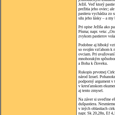
Ježiš. Veď ktorý pastie
prežitia jeho oviec; al
pastiera vychádza zo s
silu jeho lásky – a my 
Pri opise Ježiša ako p
Písma; napr. veta: „O
zvykom pastierov vola
Podobne aj hlboký vzť
so svojím vzťahom k n
ovciam. Pri uvažovaní 
mnohorakým spôsobom v
a Boha k človeku.
Rukopis prvotnej Cirk
národ Izrael. Pohanokr
podporný argument v t
v kresťanskom ekumeni
aj tento zmysel.
Na záver si uveďme eš
dušpastiera. Nesmieme
v iných oblastiach ci
napr. Sk 20,28n, Ef 4,