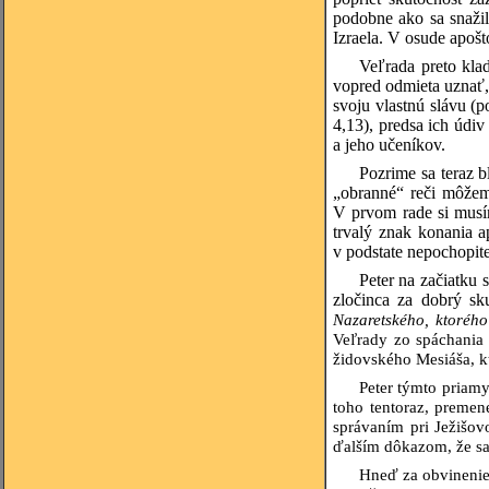
podobne ako sa snaži
Izraela. V osude apošt
Veľrada preto kla
vopred odmieta uznať, 
svoju vlastnú slávu (p
4,13), predsa ich údiv
a jeho učeníkov.
Pozrime sa teraz b
„obranné“ reči môžeme
V prvom rade si musí
trvalý znak konania 
v podstate nepochopi
Peter na začiatku 
zločinca za dobrý sk
Nazaretského, ktorého 
Veľrady zo spáchania 
židovského Mesiáša, k
Peter týmto priamy
toho tentoraz, premen
správaním pri Ježišov
ďalším dôkazom, že sa
Hneď za obvinenie 