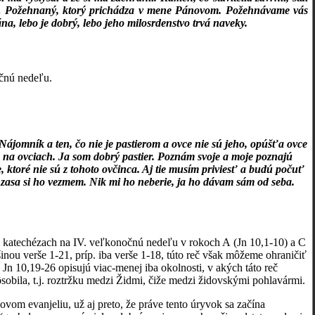
.
Požehnaný, ktorý prichádza v mene Pánovom. Požehnávame vás
a, lebo je dobrý, lebo jeho milosrdenstvo trvá naveky.
čnú nedeľu.
. Nájomník a ten, čo nie je pastierom a ovce nie sú jeho, opúšťa ovce
u na ovciach. Ja som dobrý pastier. Poznám svoje a moje poznajú
 ktoré nie sú z tohoto ovčinca. Aj tie musím priviesť a budú počuť
 a zasa si ho vezmem. Nik mi ho neberie, ja ho dávam sám od seba.
ch katechézach na IV. veľkonočnú nedeľu v rokoch A (Jn 10,1-10) a C
čšinou verše 1-21, príp. iba verše 1-18, túto reč však môžeme ohraničiť
 Jn 10,19-26 opisujú viac-menej iba okolnosti, v akých táto reč
pôsobila, t.j. roztržku medzi Židmi, čiže medzi židovskými pohlavármi.
vom evanjeliu, už aj preto, že práve tento úryvok sa začína