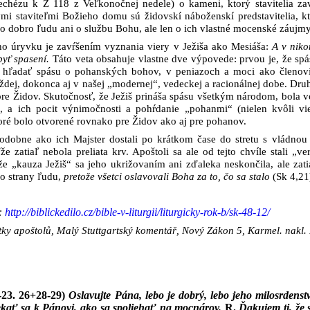
echézu k Ž 118 z Veľkonočnej nedele) o kameni, ktorý stavitelia za
ými staviteľmi Božieho domu sú židovskí náboženskí predstavitelia, k
 o dobro ľudu ani o službu Bohu, ale len o ich vlastné mocenské záujmy
ho úryvku je zavŕšením vyznania viery v Ježiša ako Mesiáša:
A v niko
yť spasení.
Táto veta obsahuje vlastne dve výpovede: prvou je, že spás
e hľadať spásu o pohanských bohov, v peniazoch a moci ako členovia
dej, dokonca aj v našej „modernej“, vedeckej a racionálnej dobe. Druhá 
pre Židov. Skutočnosť, že Ježiš prináša spásu všetkým národom, bola v
mi, a ich pocit výnimočnosti a pohŕdanie „pohanmi“ (nielen kvôli v
oré bolo otvorené rovnako pre Židov ako aj pre pohanov.
podobne ako ich Majster dostali po krátkom čase do stretu s vládnou
že zatiaľ nebola preliata krv. Apoštoli sa ale od tejto chvíle stali 
, že „kauza Ježiš“ sa jeho ukrižovaním ani zďaleka neskončila, ale za
zo strany ľudu,
pretože všetci oslavovali Boha za to, čo sa stalo
(Sk 4,21
:
http://biblickedilo.cz/bible-v-liturgii/liturgicky-rok-b/sk-48-12/
tky apoštolů, Malý Stuttgartský komentář, Nový Zákon 5, Karmel. nakl.
-23. 26+28-29)
Oslavujte Pána, lebo je dobrý, lebo jeho milosrdenst
iekať sa k Pánovi, ako sa spoliehať na mocnárov.
R.
Ďakujem ti, že s