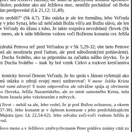
poštolov, podobne ako ani Ježišova moc, nemôže pochádzať od Boha
 sám predpovedal (Lk 21,12; 11,49).
urobili?“ (Sk 4,7). Táto otázka je ale len formálna, lebo Veľrada
y v jeho Syna), lebo už nehľadali Božiu vôľu ani Božiu slávu, ale len
nov Veľrady do úžasu z toho, že takto rozpráva nevzdelaný človek (Sk
ovo meno, ale k stále hlbšiemu vzdoru voči Božiemu konaniu cez Ježiša
(druhá Petrova reč pred Veľradou je v Sk 5,29-32; obe tieto Petrove
torá ale neodznela pred ľudom, ale pred náboženskými pohlavármi).
z Ducha Svätého, ako sa pripomína na začiatku nášho úryvku. To je
ím Ducha Svätého – inak by bol vznik Cirkvi a rozkvet kresťanstva
hu ironicky hovorí členom Veľrady, že ho spolu s Jánom vyšetrujú ako
nú otázku o zdroji svojej moci uzdravovať:
V mene Ježiša Krista
pred vami zdravý!
S touto odpoveďou ale odvážne spája aj obvinenie
o človeka, Ježiša Nazaretského, ale zo smrti samotného Krista, teda
hom Izraela jeho vzkriesením z mŕtvych.
život – nebál sa ale, lebo vedel, že je pod Božou ochranou, a okrem
,37-38). Jeho konanie je v úplnom kontraste s jeho predchádzajúcim
 Majstra (por. Lk 22,54-62). Jeho odvaha zoči-voči vrahom Ježiša je
vod.
išovo meno a v Ježišovo zmŕtvychvstanie Peter pridáva známy citát zo