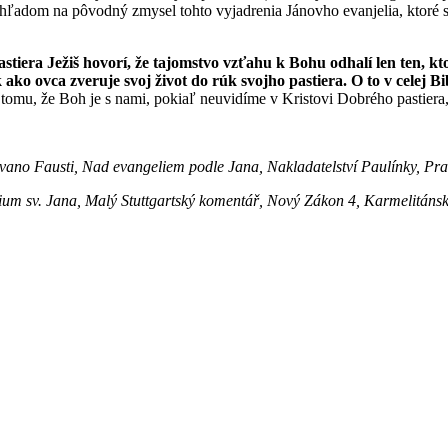
 ohľadom na pôvodný zmysel tohto vyjadrenia Jánovho evanjelia, ktoré
iera Ježiš hovorí, že tajomstvo vzťahu k Bohu odhalí len ten, kto
 ako ovca zveruje svoj život do rúk svojho pastiera. O to v celej Bib
omu, že Boh je s nami, pokiaľ neuvidíme v Kristovi Dobrého pastiera, 
lvano
Fausti, Nad evangeliem podle Jana, Nakladatelství Paulínky, Pr
um sv. Jana, Malý Stuttgartský komentář, Nový Zákon 4, Karmelitánské