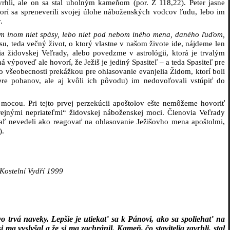
vrhli, ale on sa stal uholným kameňom (por. Ž 118,22). Peter jasne
torí sa spreneverili svojej úlohe náboženských vodcov ľudu, lebo im
.
m inom niet spásy, lebo niet pod nebom iného mena, daného ľuďom,
u, teda večný život, o ktorý vlastne v našom živote ide, nájdeme len
 židovskej Veľrady, alebo povedzme v astrológii, ktorá je trvalým
výpoveď ale hovorí, že Ježiš je jediný Spasiteľ – a teda Spasiteľ pre
o všeobecnosti prekážkou pre ohlasovanie evanjelia Židom, ktorí boli
iere pohanov, ale aj kvôli ich pôvodu) im nedovoľovali vstúpiť do
 mocou. Pri tejto prvej perzekúcii apoštolov ešte nemôžeme hovoriť
„verejnými nepriateľmi“ židovskej náboženskej moci. Členovia Veľrady
tiaľ nevedeli ako reagovať na ohlasovanie Ježišovho mena apoštolmi,
).
 Kostelní Vydří 1999
vo trvá naveky. Lepšie je utiekať sa k Pánovi, ako sa spoliehať na
i ma vyslyšal a že si ma zachránil. Kameň, čo stavitelia zavrhli, stal