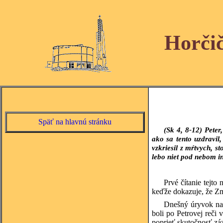
Horči
Späť na hlavnú stránku
(Sk 4, 8-12)
Peter
ako sa tento uzdravil
vzkriesil z mŕtvych, s
lebo niet pod nebom 
Prvé čítanie tejto
keďže dokazuje, že Zm
Dnešný úryvok nad
boli po Petrovej reči
poprieť skutočnosť zá