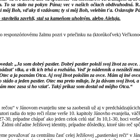
 To sa stalo na pokyn Pána; vec v našich očiach obdivuhodná.
R
 môj Boh, vďaky ti vzdávam; ty si môj Boh, velebím ťa. Oslavujte Pán
stavitelia zavrhli, stal sa kameňom uholným.
alebo
Aleluja.
o responzóriovému žalmu pozri v priečinku na (ktorúkoľvek) Veľkono
ovedal: „Ja som dobrý pastier. Dobrý pastier položí svoj život za ovce
chádzať vlka, a vlk ich trhá a rozháňa. Veď je nádenník a nezáleží m
ec a ja poznám Otca. Aj svoj život položím za ovce. Mám aj iné ovce,
 stádo a jeden pastier. Otec ma preto miluje, že ja dávam svoj život,
 moc zasa si ho vziať. Taký príkaz som dostal od môjho Otca.“
u rečou“ v Jánovom evanjeliu sme sa zaoberali už aj v predchádzajúci
utori radia do tejto reči rôzne verše 10. kapitoly Jánovho evanjelia, vä
27-30, prípadne chápať ako jeden celok celú stať Jn 10,1-30, hoci verše
zi Židmi ohľadne Ježišovej identity, prípadne dôsledky, ktoré táto reč s
 považovať za centrálnu časť celej Ježišovej „pastierskej reči“ v Jáno