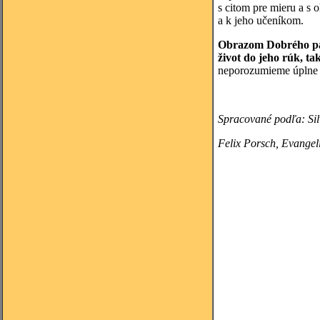
s citom pre mieru a s
a k jeho učeníkom.
Obrazom Dobrého past
život do jeho rúk, tak
neporozumieme úplne t
Spracované podľa:
Si
Felix
Porsch, Evangeli