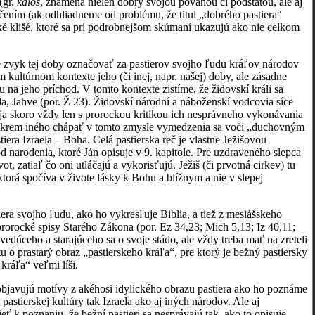
(gr.
kalos
, znamená nielen dobrý svojou povahou či podstatou, ale aj
ním (ak odhliadneme od problému, že titul „dobrého pastiera“
ské klišé, ktoré sa pri podrobnejšom skúmaní ukazujú ako nie celkom
e zvyk tej doby označovať za pastierov svojho ľudu kráľov národov
 kultúrnom kontexte jeho (či inej, napr. našej) doby, ale zásadne
na jeho príchod. V tomto kontexte zistíme, že židovskí králi sa
la, Jahve (por. Ž 23). Židovskí národní a náboženskí vodcovia síce
ája skoro vždy len s prorockou kritikou ich nesprávneho vykonávania
eba okrem iného chápať v tomto zmysle vymedzenia sa voči „duchovným
iera Izraela – Boha. Celá pastierska reč je vlastne Ježišovou
 narodenia, ktoré Ján opisuje v 9. kapitole. Pre uzdraveného slepca
, zatiaľ čo oni utláčajú a vykorisťujú. Ježiš (či prvotná cirkev) tu
orá spočíva v živote lásky k Bohu a blížnym a nie v slepej
ra svojho ľudu, ako ho vykresľuje Biblia, a tiež z mesiášskeho
prorocké spisy Starého Zákona (por. Ez 34,23; Mich 5,13; Iz 40,11;
 vedúceho a starajúceho sa o svoje stádo, ale vždy treba mať na zreteli
 o prastarý obraz „pastierskeho kráľa“, pre ktorý je bežný pastiersky
kráľa“ veľmi líši.
objavujú motívy z akéhosi idylického obrazu pastiera ako ho poznáme
j pastierskej kultúry tak Izraela ako aj iných národov. Ale aj
k poznaniu, že bežní pastieri sa nesprávajú tak, ako to opisuje