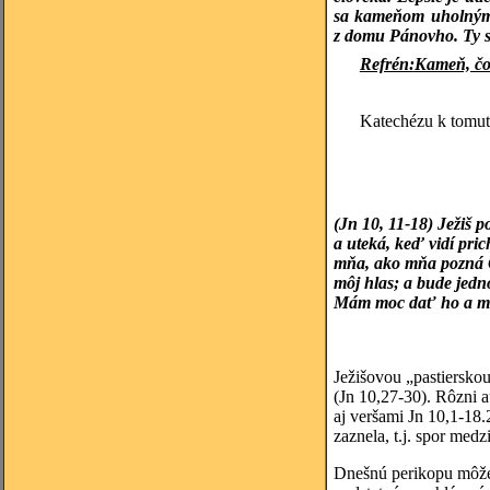
sa kameňom uholným.
z domu Pánovho. Ty si
Refrén:
Kameň, čo 
Katechézu k tomut
(Jn 10, 11-18) Ježiš p
a uteká, keď vidí pri
mňa, ako mňa pozná Ot
môj hlas; a bude jedno
Mám moc dať ho a mám
Ježišovou „pastiersko
(Jn 10,27-30). Rôzni a
aj veršami Jn 10,1-18.
zaznela, t.j. spor med
Dnešnú perikopu môžeme