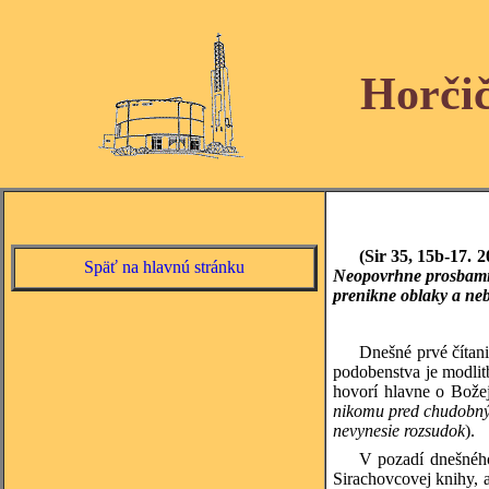
Horči
(Sir 35, 15b-17. 2
Späť na hlavnú stránku
Neopovrhne prosbami s
prenikne oblaky a neb
Dnešné prvé čítani
podobenstva je modlitb
hovorí hlavne o Božej
nikomu pred chudobným
nevynesie rozsudok
).
V pozadí dnešného 
Sirachovcovej knihy, 