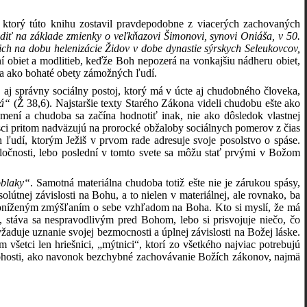
ktorý túto knihu zostavil pravdepodobne z viacerých zachovaných
diť na základe zmienky o veľkňazovi Šimonovi, synovi Oniáša, v 50.
cich na dobu helenizácie Židov v dobe dynastie sýrskych Seleukovcov,
í obiet a modlitieb, keďže Boh nepozerá na vonkajšiu nádheru obiet,
ia ako bohaté obety zámožných ľudí.
aj správny sociálny postoj, ktorý má v úcte aj chudobného človeka,
ná“
(Ž 38,6). Najstaršie texty Starého Zákona videli chudobu ešte ako
 mení a chudoba sa začína hodnotiť inak, nie ako dôsledok vlastnej
pisci pritom nadväzujú na prorocké obžaloby sociálnych pomerov z čias
ľudí, ktorým Ježiš v prvom rade adresuje svoje posolstvo o spáse.
oločnosti, lebo poslední v tomto svete sa môžu stať prvými v Božom
oblaky“
. Samotná materiálna chudoba totiž ešte nie je zárukou spásy,
útnej závislosti na Bohu, a to nielen v materiálnej, ale rovnako, ba
 poníženým zmýšľaním o sebe vzhľadom na Boha. Kto si myslí, že má
, stáva sa nespravodlivým pred Bohom, lebo si prisvojuje niečo, čo
aduje uznanie svojej bezmocnosti a úplnej závislosti na Božej láske.
šetci len hriešnici, „mýtnici“, ktorí zo všetkého najviac potrebujú
úbohosti, ako navonok bezchybné zachovávanie Božích zákonov, najmä