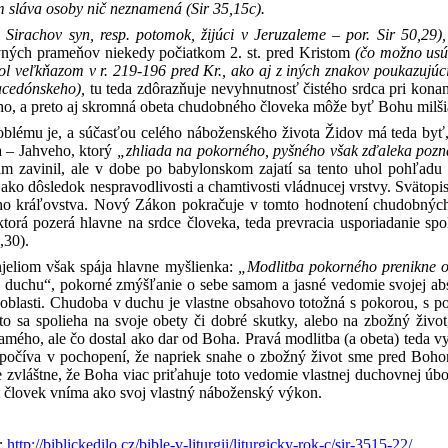
m sláva osoby nič neznamená (Sir 35,15c).
, Sirachov syn, resp. potomok, žijúci v Jeruzaleme – por. Sir 50,29),
ných prameňov niekedy počiatkom 2. st. pred Kristom
(čo možno usú
 bol veľkňazom v r. 219-196 pred Kr., ako aj z iných znakov poukazujú
cedónskeho),
tu teda zdôrazňuje nevyhnutnosť čistého srdca pri konan
eho, a preto aj skromná obeta chudobného človeka môže byť Bohu milš
oblému je, a súčasťou celého náboženského života Židov má teda byť, 
a – Jahveho, ktorý
„zhliada na pokorného, pyšného však zďaleka poz
sám zavinil, ale v dobe po babylonskom zajatí sa tento uhol pohľadu
, ako dôsledok nespravodlivosti a chamtivosti vládnucej vrstvy. Sväto
ého kráľovstva. Nový Zákon pokračuje v tomto hodnotení chudobných 
ktorá pozerá hlavne na srdce človeka, teda prevracia usporiadanie sp
,30).
njeliom však spája hlavne myšlienka:
„Modlitba pokorného prenikne 
v duchu“, pokorné zmýšľanie o sebe samom a jasné vedomie svojej absol
 oblasti. Chudoba v duchu je vlastne obsahovo totožná s pokorou, s
 sa spolieha na svoje obety či dobré skutky, alebo na zbožný život
ého, ale čo dostal ako dar od Boha. Pravá modlitba (a obeta) teda vyž
počíva v pochopení, že napriek snahe o zbožný život sme pred Bohom v
e zvláštne, že Boha viac priťahuje toto vedomie vlastnej duchovnej 
t človek vníma ako svoj vlastný náboženský výkon.
:
http://biblickedilo.cz/bible-v-liturgii/liturgicky-rok-c/sir-3515-22/