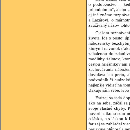
o podobenstvo – keď
pripodobním“, alebo „p
aj iné známe rozpráva
a Lazárovi, o márnotr
zaužívaný názov tohto 
Cieľom rozprávani
života. Ide o postoj ú
nábožensky bezchybný 
ktorými navonok ďakuje
zahalenou do zdanliv
modlitby žalmov, kto
cestou hriešnikov ani 
zachovávania nábožen
dovoláva len preto, a
podvodník či cudzolož
najlepšie vidieť na to
ďakuje sám sebe, lebo 
Farizej sa teda d
ako na seba, začal sa
svoje vlastné chyby. 
hovorí: nikoho som ne
o lásku, a s láskou k
farizej sa zahľadel v
prejavuje hlúposť a n