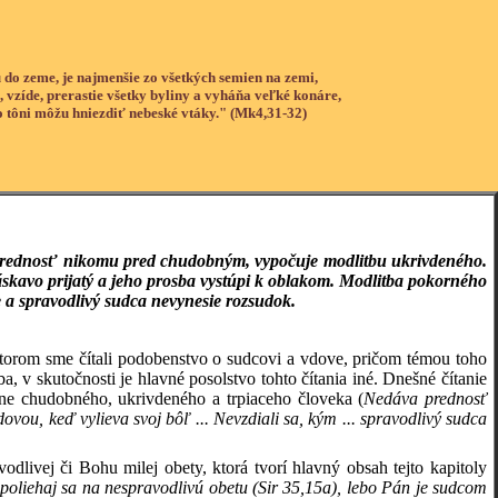
 do zeme, je najmenšie zo všetkých semien na zemi,
, vzíde, prerastie všetky byliny a vyháňa veľké konáre,
o tôni môžu hniezdiť nebeské vtáky." (Mk4,31-32)
prednosť nikomu pred chudobným, vypočuje modlitbu ukrivdeného.
áskavo prijatý a jeho prosba vystúpi k oblakom. Modlitba pokorného
 a spravodlivý sudca nevynesie rozsudok.
v ktorom sme čítali podobenstvo o sudcovi a vdove, pričom témou toho
, v skutočnosti je hlavné posolstvo tohto čítania iné. Dnešné čítanie
ane chudobného, ukrivdeného a trpiaceho človeka (
Nedáva prednosť
u, keď vylieva svoj bôľ ... Nevzdiali sa, kým ... spravodlivý sudca
odlivej či Bohu milej obety, ktorá tvorí hlavný obsah tejto kapitoly
poliehaj sa na nespravodlivú obetu (Sir 35,15a), lebo Pán je sudcom