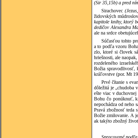
(Sir 35,15b) a pred ní
Sirachovec
(Jezus
židovských múdroslov
kapitole knihy, ktorý
dedičov Alexandra Ma
ale na srdce obetujúc
Súčasťou tohto pr
a to podľa vzoru Boh
zlo, ktoré si človek 
hriešnosti, ale naopak
rozdeleného izraelsk
Božia spravodlivosť, 
kráľovstve (por. Mt 19
Prvé čítanie s eva
dôležitá je „chudoba 
ešte viac v duchovnej
Bohu čo ponúknuť, kto
nepochádza od neho sam
Pravá zbožnosť teda s
Božie zmilovanie. A j
ak takýto zbožný živo
Spracované podľa