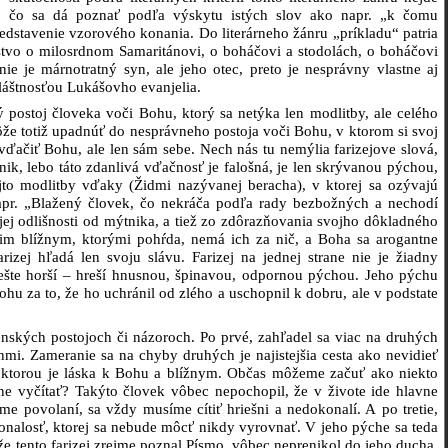
, čo sa dá poznať podľa výskytu istých slov ako napr. „k čomu
redstavenie vzorového konania. Do literárneho žánru „príkladu“ patria
tvo o milosrdnom Samaritánovi, o boháčovi a stodolách, o boháčovi
e je márnotratný syn, ale jeho otec, preto je nesprávny vlastne aj
vláštnosťou Lukášovho evanjelia.
postoj človeka voči Bohu, ktorý sa netýka len modlitby, ale celého
ôže totiž upadnúť do nesprávneho postoja voči Bohu, v ktorom si svoj
ačiť Bohu, ale len sám sebe. Nech nás tu nemýlia farizejove slová,
nik, lebo táto zdanlivá vďačnosť je falošná, je len skrývanou pýchou,
jto modlitby vďaky (Židmi nazývanej beracha), v ktorej sa ozývajú
napr. „Blažený človek, čo nekráča podľa rady bezbožných a nechodí
jej odlišnosti od mýtnika, a tiež zo zdôrazňovania svojho dôkladného
jim blížnym, ktorými pohŕda, nemá ich za nič, a Boha sa arogantne
izej hľadá len svoju slávu. Farizej na jednej strane nie je žiadny
 ešte horší – hreší hnusnou, špinavou, odpornou pýchou. Jeho pýchu
hu za to, že ho uchránil od zlého a uschopnil k dobru, ale v podstate
nských postojoch či názoroch. Po prvé, zahľadel sa viac na druhých
i. Zameranie sa na chyby druhých je najistejšia cesta ako nevidieť
u, ktorou je láska k Bohu a blížnym. Občas môžeme začuť ako niekto
e vyčítať? Takýto človek vôbec nepochopil, že v živote ide hlavne
e povolaní, sa vždy musíme cítiť hriešni a nedokonalí. A po tretie,
onalosť, ktorej sa nebude môcť nikdy vyrovnať. V jeho pýche sa teda
 tento farizej zrejme poznal Písmo, vôbec neprenikol do jeho ducha,