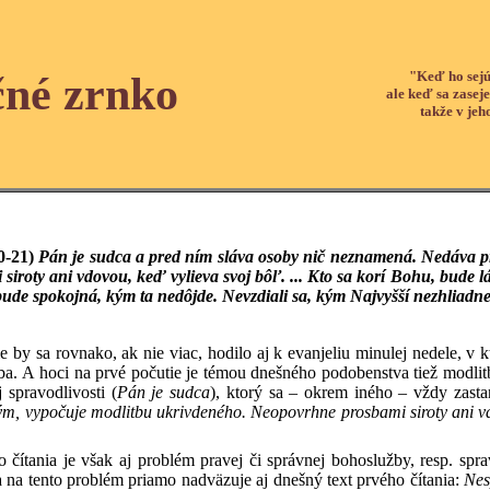
"Keď ho sejú
čné zrnko
ale keď sa zaseje
takže v jeh
0-21)
Pán je sudca a pred ním sláva osoby nič neznamená. Nedáva 
iroty ani vdovou, keď vylieva svoj bôľ. ... Kto sa korí Bohu, bude l
ude spokojná, kým ta nedôjde. Nevzdiali sa, kým Najvyšší nezhliadne
e by sa rovnako, ak nie viac, hodilo aj k evanjeliu minulej nedele, 
a. A hoci na prvé počutie je témou dnešného podobenstva tiež modlitba
 spravodlivosti (
Pán je sudca
), ktorý sa – okrem iného – vždy zast
, vypočuje modlitbu ukrivdeného. Neopovrhne prosbami siroty ani vdovo
čítania je však aj problém pravej či správnej bohoslužby, resp. sprav
a na tento problém priamo nadväzuje aj dnešný text prvého čítania:
Nes