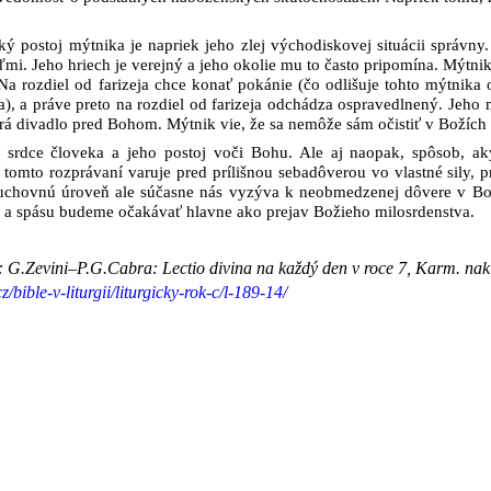
 postoj mýtnika je napriek jeho zlej východiskovej situácii správny. 
i. Jeho hriech je verejný a jeho okolie mu to často pripomína. Mýtnik s
a rozdiel od farizeja chce konať pokánie (čo odlišuje tohto mýtnika 
a), a práve preto na rozdiel od farizeja odchádza ospravedlnený. Jeho m
rá divadlo pred Bohom. Mýtnik vie, že sa nemôže sám očistiť v Božích 
 srdce človeka a jeho postoj voči Bohu. Ale aj naopak, spôsob, a
 tomto rozprávaní varuje pred prílišnou sebadôverou vo vlastné sily, 
uchovnú úroveň ale súčasne nás vyzýva k neobmedzenej dôvere v Boži
 a spásu budeme očakávať hlavne ako prejav Božieho milosrdenstva.
 G.Zevini–P.G.Cabra: Lectio divina na každý den v roce 7, Karm. nakl
cz/bible-v-liturgii/liturgicky-rok-c/l-189-14/