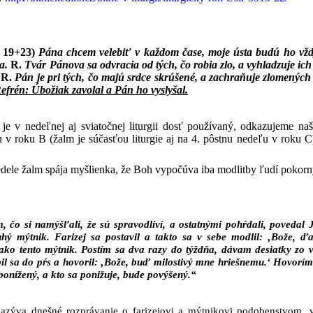
. 19+23)
Pána chcem velebiť v každom čase, moje ústa budú ho vžd
a.
R.
Tvár Pánova sa odvracia od tých, čo robia zlo, a vyhladzuje ich 
.
R.
Pán je pri tých, čo majú srdce skrúšené, a zachraňuje zlomených
efrén: Úbožiak zavolal a Pán ho vyslyšal.
je v nedeľnej aj sviatočnej liturgii dosť používaný, odkazujeme na
u v roku B (žalm je súčasťou liturgie aj na 4. pôstnu nedeľu v roku 
nedele žalm spája myšlienka, že Boh vypočúva iba modlitby ľudí pokor
, čo si namýšľali, že sú spravodliví, a ostatnými pohŕdali, povedal 
uhý mýtnik. Farizej sa postavil a takto sa v sebe modlil: ‚Bože, ďa
 ako tento mýtnik. Postím sa dva razy do týždňa, dávam desiatky zo 
bil sa do pŕs a hovoril: ‚Bože, buď milostivý mne hriešnemu.‘ Hovorí
ponížený, a kto sa ponižuje, bude povýšený.“
zýva dnešné rozprávanie o farizejovi a mýtnikovi podobenstvom, v sk