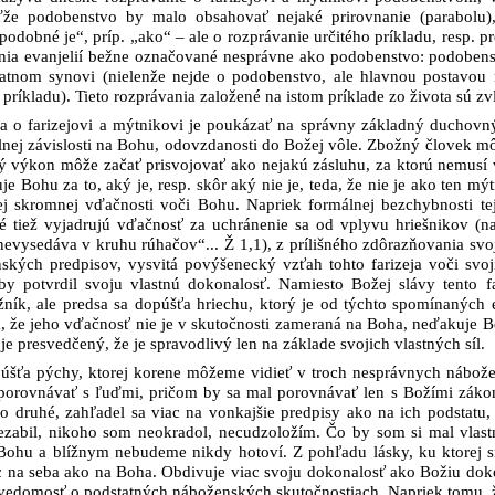
že podobenstvo by malo obsahovať nejaké prirovnanie (parabolu)
odobné je“, príp. „ako“ – ale o rozprávanie určitého príkladu, resp. p
nia evanjelií bežne označované nesprávne ako podobenstvo: podobens
atnom synovi (nielenže nejde o podobenstvo, ale hlavnou postavou ni
príkladu). Tieto rozprávania založené na istom príklade zo života sú z
a o farizejovi a mýtnikovi je poukázať na správny základný duchovný 
plnej závislosti na Bohu, odovzdanosti do Božej vôle. Zbožný človek m
výkon môže začať prisvojovať ako nejakú zásluhu, za ktorú nemusí vď
 Bohu za to, aký je, resp. skôr aký nie je, teda, že nie je ako ten mýt
ej skromnej vďačnosti voči Bohu. Napriek formálnej bezchybnosti te
ré tiež vyjadrujú vďačnosť za uchránenie sa od vplyvu hriešnikov (
nevysedáva v kruhu rúhačov“... Ž 1,1), z prílišného zdôrazňovania svo
ských predpisov, vysvitá povýšenecký vzťah tohto farizeja voči svo
by potvrdil svoju vlastnú dokonalosť. Namiesto Božej slávy tento far
ník, ale predsa sa dopúšťa hriechu, ktorý je od týchto spomínaných
m, že jeho vďačnosť nie je v skutočnosti zameraná na Boha, neďakuje Bo
je presvedčený, že je spravodlivý len na základe svojich vlastných síl.
opúšťa pýchy, ktorej korene môžeme vidieť v troch nesprávnych nábože
 porovnávať s ľuďmi, pričom by sa mal porovnávať len s Božími zákonm
Po druhé, zahľadel sa viac na vonkajšie predpisy ako na ich podstat
zabil, nikoho som neokradol, necudzoložím. Čo by som si mal vlastn
 Bohu a blížnym nebudeme nikdy hotoví. Z pohľadu lásky, ku ktorej sm
iac na seba ako na Boha. Obdivuje viac svoju dokonalosť ako Božiu dok
evedomosť o podstatných náboženských skutočnostiach. Napriek tomu, že