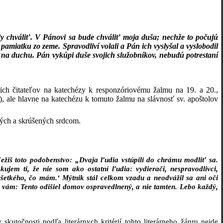
y chváliť. V Pánovi sa bude chváliť moja duša; nechže to počujú
pamiatku zo zeme. Spravodliví volali a Pán ich vyslyšal a vyslobodil
 na duchu. Pán vykúpi duše svojich služobníkov, nebudú potrestaní
šich čitateľov na katechézy k responzóriovému žalmu na 19. a 20.,
C), ale hlavne na katechézu k tomuto žalmu
na slávnosť sv. apoštolov
ných a skrúšených srdcom.
Ježiš toto podobenstvo: „Dvaja ľudia vstúpili do chrámu modliť sa.
kujem ti, že nie som ako ostatní ľudia: vydierači, nespravodlivci,
všetkého, čo mám.‘ Mýtnik stál celkom vzadu a neodvážil sa ani oči
m vám: Tento odišiel domov ospravedlnený, a nie tamten. Lebo každý,
utočnosti podľa literárnych kritérií tohto literárneho žánru nejde