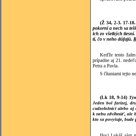
(Ž 34, 2-3. 17-18
pokorní a nech sa teši
ich zo všetkých tiesní
tí, čo v neho dúfajú.
R
Keďže tento žalm 
prípadne aj 21. nedeľ
Petra a Pavla.
S čítaniami tejto 
(Lk 18, 9-14)
Tým
Jeden bol farizej, dr
cudzoložníci alebo aj
k nebu zdvihnúť, ale 
kto sa povyšuje, bude 
Hoci Lukáš sám na