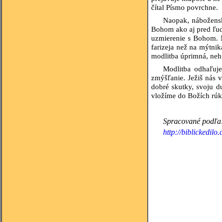
čítal Písmo povrchne.
Naopak, náboženský
Bohom ako aj pred ľuďm
uzmierenie s Bohom. N
farizeja než na mýtnik
modlitba úprimná, neh
Modlitba odhaľuje
zmýšľanie. Ježiš nás v
dobré skutky, svoju d
vložíme do Božích rúk
Spracované podľa:
http://biblickedilo.