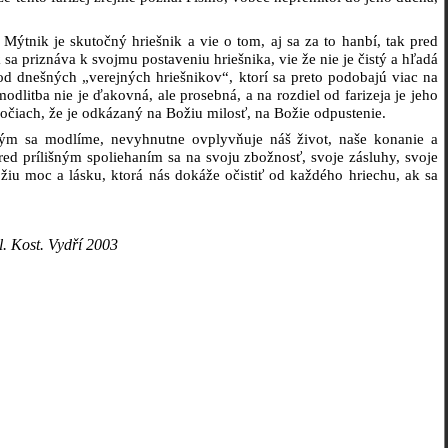
Mýtnik je skutočný hriešnik a vie o tom, aj sa za to hanbí, tak pred
a priznáva k svojmu postaveniu hriešnika, vie že nie je čistý a hľadá
od dnešných „verejných hriešnikov“, ktorí sa preto podobajú viac na
odlitba nie je ďakovná, ale prosebná, a na rozdiel od farizeja je jeho
očiach, že je odkázaný na Božiu milosť, na Božie odpustenie.
kým sa modlíme, nevyhnutne ovplyvňuje náš život, naše konanie a
pred prílišným spoliehaním sa na svoju zbožnosť, svoje zásluhy, svoje
u moc a lásku, ktorá nás dokáže očistiť od každého hriechu, ak sa
. Kost. Vydří 2003