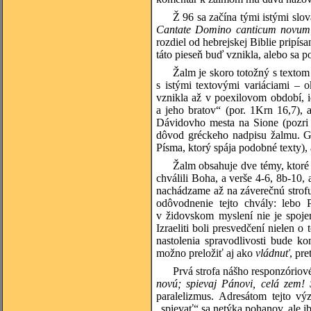
Ž 96 sa začína tými istými slo
Cantate Domino canticum novu
rozdiel od hebrejskej Biblie pripís
táto pieseň buď vznikla, alebo sa p
Žalm je skoro totožný s textom
s istými textovými variáciami – 
vznikla až v poexilovom období, i
a jeho bratov“ (por. 1Krn 16,7),
Dávidovho mesta na Sione (pozri 1
dôvod gréckeho nadpisu žalmu. Gr
Písma, ktorý spája podobné texty), 
Žalm obsahuje dve témy, ktoré 
chválili Boha, a verše 4-6, 8b-10
nachádzame až na záverečnú strofu
odôvodnenie tejto chvály: lebo
v židovskom myslení nie je spoje
Izraeliti boli presvedčení nielen 
nastolenia spravodlivosti bude k
možno preložiť aj ako
vládnuť
, pre
Prvá strofa nášho responzóriov
novú; spievaj Pánovi, celá zem! 
paralelizmus. Adresátom tejto výz
„spievať“ sa netýka pohanov, ale i