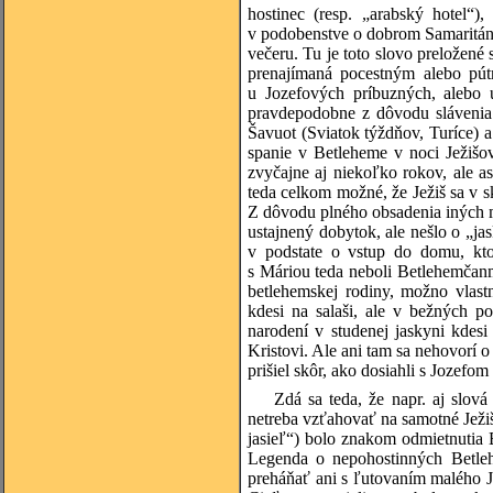
hostinec (resp. „arabský hotel“)
v podobenstve o dobrom Samaritá
večeru. Tu je toto slovo preložené
prenajímaná pocestným alebo pút
u Jozefových príbuzných, alebo 
pravdepodobne z dôvodu slávenia 
Šavuot (Sviatok týždňov, Turíce)
spanie v Betleheme v noci Ježišov
zvyčajne aj niekoľko rokov, ale a
teda celkom možné, že Ježiš sa v sk
Z dôvodu plného obsadenia iných mi
ustajnený dobytok, ale nešlo o „
v podstate o vstup do domu, ktor
s Máriou teda neboli Betlehemčanmi 
betlehemskej rodiny, možno vlast
kdesi na salaši, ale v bežných p
narodení v studenej jaskyni kdes
Kristovi. Ale ani tam sa nehovorí 
prišiel skôr, ako dosiahli s Jozefo
Zdá sa teda, že napr. aj slov
netreba vzťahovať na samotné Ježiš
jasieľ“) bolo znakom odmietnutia 
Legenda o nepohostinných Betleh
preháňať ani s ľutovaním malého J