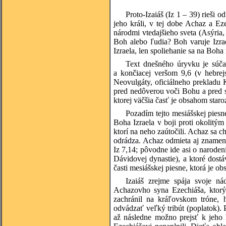
Proto-Izaiáš (Iz 1 – 39) rieši o
jeho králi, v tej dobe Achaz a E
národmi vtedajšieho sveta (Asýria,
Boh alebo ľudia? Boh varuje Izrae
Izraela, len spoliehanie sa na Boh
Text dnešného úryvku je súčas
a končiacej veršom 9,6 (v hebrejs
Neovulgáty, oficiálneho prekladu Ka
pred nedôverou voči Bohu a pred s
ktorej väčšia časť je obsahom staro
Pozadím tejto mesiášskej pies
Boha Izraela v boji proti okolitým
ktorí na neho zaútočili. Achaz sa 
odrádza. Achaz
odmieta aj znameni
Iz 7,14; pôvodne ide asi o narode
Dávidovej dynastie), a ktoré dos
časti mesiášskej piesne, ktorá je 
Izaiáš zrejme spája svoje ná
Achazovho syna Ezechiáša, ktorý 
zachránil na kráľovskom tróne, 
odvádzať veľký tribút (poplatok). P
až následne možno prejsť k jeho 