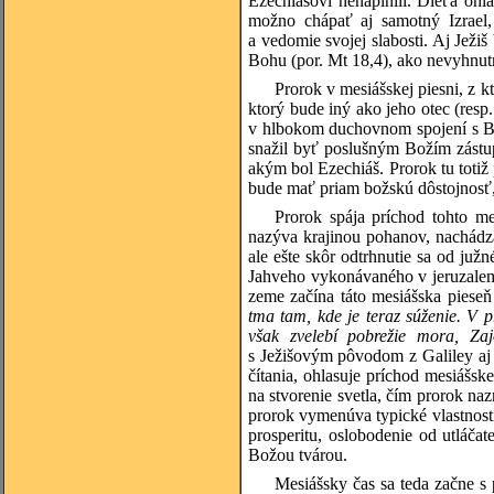
Ezechiášovi nenaplnili. Dieťa oh
možno chápať aj samotný Izrael, 
a vedomie svojej slabosti. Aj Ježi
Bohu (por. Mt 18,4), ako nevyhnu
Prorok v mesiášskej piesni, z k
ktorý bude iný ako jeho otec (res
v hlbokom duchovnom spojení s Bo
snažil byť poslušným Božím zástupc
akým bol Ezechiáš. Prorok tu totiž
bude mať priam božskú dôstojnosť, a
Prorok spája príchod tohto me
nazýva krajinou pohanov, nachádza
ale ešte skôr odtrhnutie sa od juž
Jahveho vykonávaného v jeruzalem
zeme začína táto mesiášska pieseň
tma tam, kde je teraz súženie. V 
však zvelebí pobrežie mora, Za
s Ježišovým pôvodom z Galiley aj 
čítania, ohlasuje príchod mesiášsk
na stvorenie svetla, čím prorok n
prorok vymenúva typické vlastnost
prosperitu, oslobodenie od utláčat
Božou tvárou.
Mesiášsky čas sa teda začne s