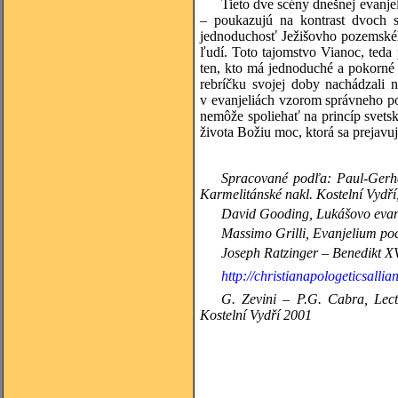
Tieto dve scény dnešnej evanje
– poukazujú na kontrast dvoch sv
jednoduchosť Ježišovho pozemského
ľudí. Toto tajomstvo Vianoc, teda
ten, kto má jednoduché a pokorné 
rebríčku svojej doby nachádzali 
v evanjeliách vzorom správneho pos
nemôže spoliehať na princíp svetsk
života Božiu moc, ktorá sa prejavuj
Spracované podľa:
Paul-Gerh
Karmelitánské nakl. Kostelní Vydří
David Gooding, Lukášovo evan
Massimo
Grilli, Evanjelium po
Joseph
Ratzinger – Benedikt XV
http://christianapologeticsalli
G. Zevini – P.G. Cabra, Lect
Kostelní Vydří 2001