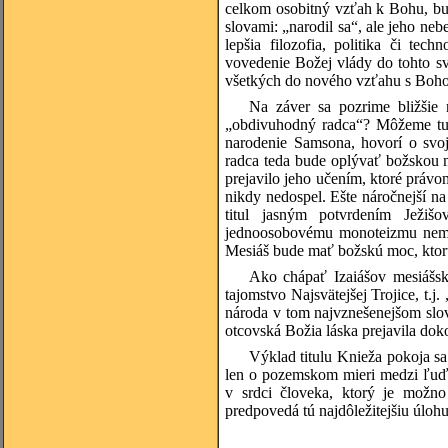
celkom osobitný vzťah k Bohu, bu
slovami: „narodil sa“, ale jeho ne
lepšia filozofia, politika či te
vovedenie Božej vlády do tohto s
všetkých do nového vzťahu s Bohom
Na záver sa pozrime bližšie 
„obdivuhodný radca“? Môžeme tu 
narodenie Samsona, hovorí o svoj
radca teda bude oplývať božskou 
prejavilo jeho učením, ktoré práv
nikdy nedospel. Ešte náročnejší na
titul jasným potvrdením Ježišo
jednoosobovému monoteizmu nemoho
Mesiáš bude mať božskú moc, ktor
Ako chápať Izaiášov mesiášsk
tajomstvo Najsvätejšej Trojice, t.j
národa v tom najvznešenejšom slov
otcovská Božia láska prejavila dok
Výklad titulu Knieža pokoja sa
len o pozemskom mieri medzi ľuď
v srdci človeka, ktorý je možno
predpovedá tú najdôležitejšiu úloh