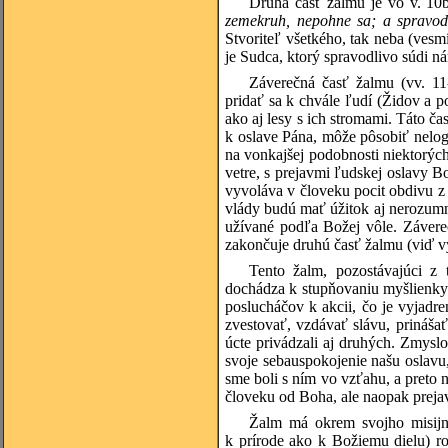
Druhá časť žalmu je vo v. 10
zemekruh, nepohne sa; a spravodl
Stvoriteľ všetkého, tak neba (vesm
je Sudca, ktorý spravodlivo súdi ná
Záverečná časť žalmu (vv. 11
pridať sa k chvále ľudí (Židov a p
ako aj lesy s ich stromami. Táto ča
k oslave Pána, môže pôsobiť nelog
na vonkajšej podobnosti niektorýc
vetre, s prejavmi ľudskej oslavy B
vyvoláva v človeku pocit obdivu z 
vlády budú mať úžitok aj nerozumn
užívané podľa Božej vôle. Závere
zakončuje druhú časť žalmu (viď vy
Tento žalm, pozostávajúci z
dochádza k stupňovaniu myšlienky
poslucháčov k akcii, čo je vyjadr
zvestovať, vzdávať slávu, prináša
úcte privádzali aj druhých. Zmyslo
svoje sebauspokojenie našu oslavu
sme boli s ním vo vzťahu, a preto
človeku od Boha, ale naopak prejav
Žalm má okrem svojho misijn
k prírode ako k Božiemu dielu) r