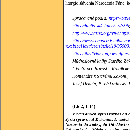
liturgie slávenia Narodenia Pána, 
Spracované podľa:
https://bib
https://biblia.sk/citanie/ssv/z/96
http://www.drbo.org/lvb/chapt
https://www.academic-bible.com/
text/bibel/text/lesen/stelle/19/
https://thedivinelamp.wordpres
Múdroslovné knihy
Starého Zák
Gianfranco Ravasi – Katolícke 
Komentáre k Starému Zákonu, 6
Josef Hrbata, Písně království
(Lk 2, 1-14)
V tých dňoch vyšiel rozkaz od 
Sýriu spravoval Kvirínius. A všetci
Nazareta do Judey, do Dávidovho 
dal zapísať s Máriou, svojou man