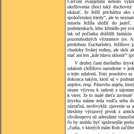
Cieľom evanjelistu nebolo vykr
ukrižovania (hoci taký duchovný 
ukázať, že Ježiš prichádza ako
spoločenskej triedy“, ale to nezn
musela Ježiša uložiť do jasieľ,
podmienkach, lebo kŕmidlo pre zvier
tak od počiatku dráždili fantázi
pozoruhodných významov (sv. Aug
predobraz Eucharistie). Ježišove
chudoby Svätej rodiny, ale skôr 
mať ani len „kde hlavu skloniť“ (po
V druhej časti dnešného úryvk
udalosti (Ježišovo narodenie v j
o tejto udalosti. Toto posolstvo
dokonca takým, ktorí sú v podstat
anjelov, resp. Pánovho anjela, kto
strane výzvou k radosti z tajomne
k viere, že to malé dieťa
zavinuté
úryvku máme teda vedľa seba dve
zázračná, neobvyklá: zjavenie sa a
literárny výrazový prvok z anti
chválospevu sú adresátmi vianočné
čo by mohlo byť správnejšie prelo
„ľudia, v ktorých mám Boh zaľúbe