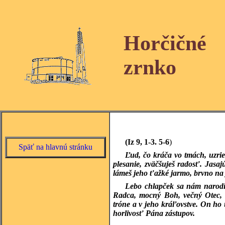
Horčičné
zrnko
(Iz 9, 1-3. 5-6
)
Späť na hlavnú stránku
Ľud, čo kráča vo tmách, uzrie 
plesanie, zväčšuješ radosť. Jasajú
lámeš jeho ťažké jarmo, brvno na 
Lebo chlapček sa nám narodil
Radca, mocný Boh, večný Otec,
tróne a v jeho kráľovstve. On ho
horlivosť Pána zástupov.