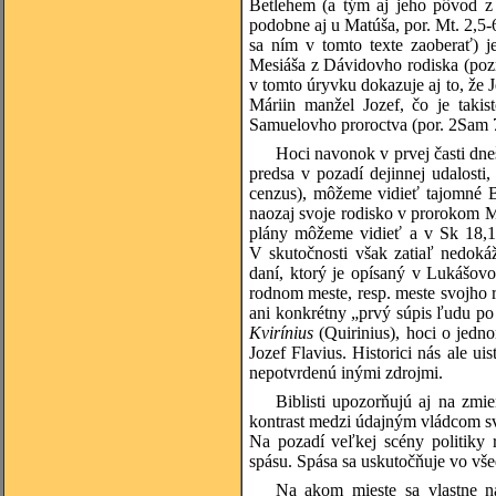
Betlehem (a tým aj jeho pôvod z
podobne aj u Matúša, por. Mt. 2,5
sa ním v tomto texte zaoberať) 
Mesiáša z Dávidovho rodiska (poz
v tomto úryvku dokazuje aj to, že
Máriin manžel Jozef, čo je taki
Samuelovho proroctva (por. 2Sam 7,
Hoci navonok v prvej časti dn
predsa v pozadí dejinnej udalosti,
cenzus), môžeme vidieť tajomné B
naozaj svoje rodisko v prorokom Mi
plány môžeme vidieť a v Sk 18,1
V skutočnosti však zatiaľ nedoká
daní, ktorý je opísaný v Lukášo
rodnom meste, resp. meste svojho 
ani konkrétny „prvý súpis ľudu po c
Kvirínius
(Quirinius), hoci o jedn
Jozef Flavius. Historici nás ale ui
nepotvrdenú inými zdrojmi.
Biblisti upozorňujú aj na zmi
kontrast medzi údajným vládcom s
Na pozadí veľkej scény politiky r
spásu. Spása sa uskutočňuje vo vš
Na akom mieste sa vlastne n