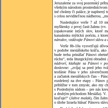
Jeruzaleme za svoj pozemský príby
všetkým národom prostredníctvom 
iné chrámy či paláce, je naplnený 
s celou neviditeľnou nádherou, „m
Nasledujúce verše 7 až 10 mô
myšlienky z prvej časti žalmu (vv
(opakovanie istých slov, ktoré m
kanaánsku mýtickú poéziu, z ktorej 
národov, vzdávajte Pánovi slávu a
Verše 8b-10a vysvetľujú dôvod 
v podobe mesiášskeho kráľa, ako 
bude treba prinášať Pánovi obetn
rúchu“, teda liturgickými obradmi 
nádvorí, klaňajte sa Pánovi v p
doslovne: „zvíjaj sa pred jeho tv
teofánie Pána v jeho záverečnom
a začiatok mesiášskych čias – Páno
rozdelený na dve etapy – Pánov p
približne v tom zmysle, ako my ch
s Posledným súdom – pre nás kres
a druhým príchodom Mesiáša). V. 
kraľuje!“ (
Jahve malak
), čím žal
o úlohe Izraela hlásať Pánovu slá