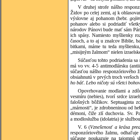
V druhej strofe nášho responz
Židov po celej zemi, aj k ohlasov
výslovne aj pohanom (hebr.
goji
pohanov alebo si podriadiť všetk
národov Pánovi bude mať sám Pán.
ich spásy. Namiesto myšlienky ro
časoch, a to aj u znalcov Biblie,
bitkami, máme tu teda myšlienku
„misijným žalmom“ nielen izraelské
Súčasťou tohto podriadenia sa 
má vo vv. 4-5 antimodlársku (antii
súčasťou nášho responzóriového ž
obsiahnutú v prvých troch veršoch
ho báť
.
Lebo ničoty
sú všetci bohov
Opovrhovanie modlami a zdôr
vesmíru (nebies), tvorí srdce izra
falošných bôžikov. Septuaginta z
„márnosti“, je zdrobneninou od he
démoni, čiže zlí duchovia. Sv. P
a modloslužba (idolatria) je služb
V. 6 (
Vznešenosť a krása pred
responzóriového žalmu, odhaľuje 
súčasne poukazuje na tajomnú sk