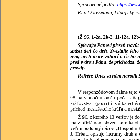
Spracované podľa:
https://www
Karel
Flossmann, Liturgický rok
(Ž 96, 1-2a. 2b-3. 11-12a. 12b
Spievajte Pánovi pieseň novú; 
spásu deň čo deň. Zvestujte jeh
zem; nech more zahučí a čo ho n
pred tvárou Pána, že prichádza, 
pravdy.
Refrén: Dnes sa nám narodil S
V responzóriovom žalme tejto v
98 na vianočnú omšu počas dňa),
kráľovstva“ (pozri tú istú katechéz
príchod mesiášskeho kráľa a mesiá
Ž 96, z ktorého 13 veršov je d
má v oficiálnom slovenskom katolí
veľmi podobný názov „Hospodin Kr
J. Hrbata opisuje literárny druh
komentár k žalmom mu dáva názov: 