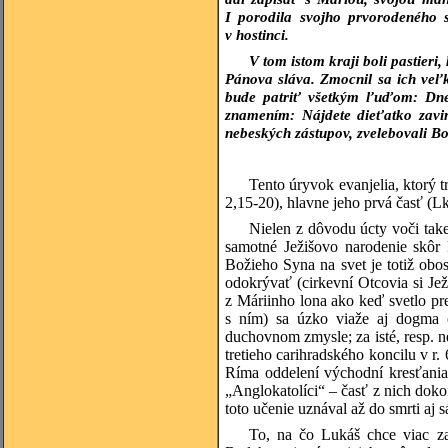
I porodila svojho prvorodeného s
v hostinci.
V tom istom kraji boli pastieri, 
Pánova sláva. Zmocnil sa ich veľk
bude patriť všetkým ľuďom: Dne
znamením: Nájdete dieťatko zavin
nebeských zástupov, zvelebovali B
Tento úryvok evanjelia, ktorý t
2,15-20), hlavne jeho prvá časť (L
Nielen z dôvodu úcty voči take
samotné Ježišovo narodenie skôr k
Božieho Syna na svet je totiž obo
odokrývať (cirkevní Otcovia si Jež
z Máriinho lona ako keď svetlo pre
s ním) sa úzko viaže aj dogma 
duchovnom zmysle; za isté, resp. 
tretieho carihradského koncilu v r
Ríma oddelení východní kresťania,
„Anglokatolíci“ – časť z nich doko
toto učenie uznával až do smrti aj 
To, na čo Lukáš chce viac zam