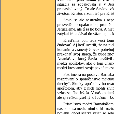
situácia sa zopakovala aj v Jer
prenasledovaný. To ale Šavlovi vô
životom Kristus a zomrieť pre Kris
Šavol sa ale nestretáva s nep
presvedčiť o opaku toho, proti čo
Jeruzaleme, ale tí sa ho boja. A ni
zatýkal ich a dával do väzenia; niek
Kresťania boli teda voči tom
čudovať. Aj keď uverili, že na nic
konaním a zranený človek potrebuje
prekonať svoj strach, že bude zn
Ananiášovi, ktorý Šavla navštívil
medzi apoštolov, ako o tom čítam
medzi kresťanmi svoje pevné miest
Pozrime sa na postavu Barnabáš
rozprávaní o spoločenstve majetku
útechy“. Skutky apoštolov ho uvád
apoštolom, aby z nich mohli živi
vzkrieseného Ježiša. V našom dneš
ale aj veľkomyseľný k ľuďom – bol
Priateľstvo medzi Barnabášom 
následne sa medzi nimi strhla rozt
povahu, chcel Marka vziať so sebou