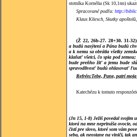
stotníka Kornélia (Sk 10,1nn) ukaz
Spracované podľa:
http://bibli
Klaus
Kliesch, Skutky apoštolů
(Ž
22, 26b-27. 28+30. 31-32)
a budú nasýtení a Pána budú chvá
a k nemu sa obrátia všetky zems
klaňať všetci, čo spia pod zemou;
bude preňho žiť a jemu bude sl
spravodlivosť budú ohlasovať ľud
Refrén:
Tebe, Pane, patrí moj
Katechézu k tomuto responzóri
(Jn 15, 1-8) Ježiš povedal svojim
ktorá na mne neprináša ovocie, odr
čistí pre slovo, ktoré som vám po
seba, ak neostane na viniči, tak an