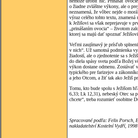
nemôže urobiť nič. Prinášať ovoci
o žiadne zvláštne výkony, ale o pr
neznamená, že vôbec nejde o morálk
výraz celého tohto textu, znamená 
k Ježišovi sa však neprejavuje v 
„prinášaním ovocia“ – životom zalo
ktorej sa majú dať spoznať Ježišovi
Veľmi zaujímavý je prísľub splneni
v nich“. Už samotná podmienka vypl
žiadostí, ale o zjednotenie sa s Je
do diela spásy sveta podľa Božej 
výkon dostane odmenu. Zostávať v
typického pre farizejov a zákonník
a jeho Otcom, a žiť tak ako Ježiš p
Tomu, kto bude spolu s Ježišom hľa
6,33; Lk 12,31), nebeský Otec sa 
chcete“, treba rozumieť osobitne D
Spracované podľa:
Felix
Porsch, E
nakladatelství Kostelní Vydří, 1998