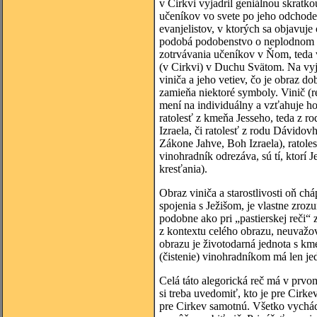
v Cirkvi vyjadril geniálnou skratk
učeníkov vo svete po jeho odchode.
evanjelistov, v ktorých sa objavuje
podobá podobenstvo o neplodnom fig
zotrvávania učeníkov v Ňom, teda 
(v Cirkvi) v Duchu Svätom. Na vyja
viniča a jeho vetiev, čo je obraz 
zamieňa niektoré symboly. Vinič (re
mení na individuálny a vzťahuje ho 
ratolesť z kmeňa Jesseho, teda z r
Izraela, či ratolesť z rodu Dávidov
Zákone Jahve, Boh Izraela), ratolesti
vinohradník odrezáva, sú tí, ktorí J
kresťania).
Obraz viniča a starostlivosti oň 
spojenia s Ježišom, je vlastne zroz
podobne ako pri „pastierskej reči“ 
z kontextu celého obrazu, neuvažov
obrazu je životodarná jednota s km
(čistenie) vinohradníkom má len je
Celá táto alegorická reč má v prvo
si treba uvedomiť, kto je pre Cirke
pre Cirkev samotnú. Všetko vychádz