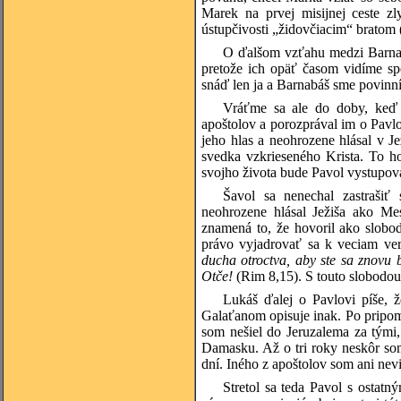
Marek na prvej misijnej ceste zl
ústupčivosti „židovčiacim“ bratom (
O ďalšom vzťahu medzi Barnab
pretože ich opäť časom vidíme spo
snáď len ja a Barnabáš sme povinní
Vráťme sa ale do doby, keď 
apoštolov a porozprával im o Pavl
jeho hlas a neohrozene hlásal v 
svedka vzkrieseného Krista. To 
svojho života bude Pavol vystupov
Šavol sa nenechal zastrašiť
neohrozene hlásal Ježiša ako Me
znamená to, že hovoril ako slobod
právo vyjadrovať sa k veciam ve
ducha otroctva, aby ste sa znovu 
Otče!
(Rim 8,15). S touto slobodou
Lukáš ďalej o Pavlovi píše, ž
Galaťanom opisuje inak. Po pripom
som nešiel do Jeruzalema za tými,
Damasku. Až o tri roky neskôr so
dní. Iného z apoštolov som ani nevi
Stretol sa teda Pavol s ostat