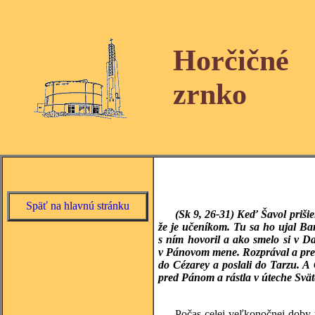
Horčičné
zrnko
Späť na hlavnú stránku
(Sk 9, 26-31)
Keď Šavol prišiel
že je učeníkom. Tu sa ho ujal Ba
s ním hovoril a ako smelo si v D
v Pánovom mene. Rozprával a prel s
do Cézarey a poslali do Tarzu. A 
pred Pánom a rástla v úteche Svä
Počas celej veľkonočnej doby