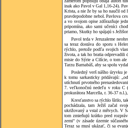
zámerom popisujú obaja autori tú
inak ako Pavol v Gal 1,16-24). Pavo
Krista, a nie že by sa ho naučil od 
pravdepodobne nebol. Pavlova cest
a vo svojom opise zdôrazňuje jedn
pripomína, ako sami učeníci chod
priamo, Skutky ho spájajú s Ježišo
Pavol teda v Jeruzaleme neohr
sa teraz dostáva do sporu s Helen
rýchlo, pretože podľa svojich vla
života, a tak ho bratia odprevadili
misie do Sýrie a Cilície, o tom al
Tarzu Barnabáš, aby sa spolu vydal
Posledný verš nášho úryvku je
k tomu sarkasticky pridávajú: „od
utíchnutí prvotného prenasledovani
7. veľkonočnú nedeľu v roku C (t
prokurátora Marcella, r. 36-37 n.l.)
Kresťanstvo sa rýchlo šírilo, ta
pochádzala, tam Ježiš začal svo
ukrižovaný a vstal z mŕtvych. V Sa
tom zmieňujú krátko pred rozpráva
zemi“ (v zásade územie súčasného 
Teraz sa musí ukázať, či sa evanje