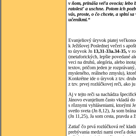
v ňom, prináša veľa ovocia; lebo
ratolesť a uschne. Potom ich pozb
vás, proste, o čo chcete, a splní s
učeníkmi.“
Evanjeliový úryvok piatej veľkono
k Ježišovej Poslednej večeri s apoš
to úryvok Jn
13,31-33a.34-35,
v ro
(metaforických, lepšie povedané al
veci na druhú, alegória, alebo inota
textov, pričom jeden je rozprávaný,
mysleného, reálneho zmyslu), ktoré
Konkrétne ide o úryvok z tzv. druhe
z tzv. prvej rozlúčkovej reči, ako 
Aj v tejto reči sa nachádza špecif
Jánovo evanjelium často vkladá do 
s rôznymi vyhláseniami, ktorými Je
svetlo sveta (Jn 8,12), Ja som brán
(Jn 11,25), Ja som cesta, pravda a ž
Zatiaľ čo prvá rozlúčková reč klad
prebývania medzi nami oveľa doko