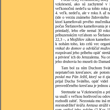
vzkriesení, ako sú zachytené v 
veľkonočnú nedeľu sa tohto roku p
4. veľk. nedeľu, ale v roku A až 
(ide o verziu známeho židovského m
ktorí kameňovali prvého mučeníka
počas Štefanovho kameňovania je n
primladý, lebo ešte nemal 30 rok
príbuzenským vzťahom so Štefanom
22,3 –, a Mojžišov zákon kameňov
k nohám toho, kto celú vec organ
vnikal do domov a odvláčal mužov 
rozprávaní jeho príbehu opäť str
a priviesť ich do Jeruzalema. Na ce
jeho druhovia ho museli do Damasku
Tam bol za ním Duchom Svätý
nepriateľom kresťanov, ale potom
poslal ma Pán Ježiš, ktorý sa ti zj
prijal Ducha Svätého, opäť videl 
presvedčeného kresťana je jednou 
Stretnutie sa Vzkrieseným a pr
sa snaží s veľkou horlivosťou odov
rozhodli zabiť. Nezostala mu iná
miestodržiteľ kráľa Aretasa strážil
som unikol jeho rukám
(2 Kor 11