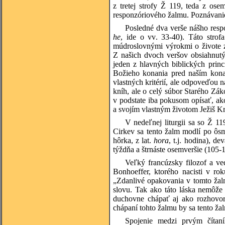
z tretej strofy Ž 119, teda z o
responzóriového žalmu. Poznávani
Posledné dva verše nášho respo
he
, ide o vv. 33-40). Táto strof
múdroslovnými výrokmi o živote z
Z našich dvoch veršov obsiahnutýc
jeden z hlavných biblických princ
Božieho konania pred naším kona
vlastných kritérií, ale odpoveďou 
kníh, ale o celý súbor Starého Zák
v podstate iba pokusom opísať, ak
a svojím vlastným životom Ježiš Kr
V nedeľnej liturgii sa so Ž 1
Cirkev sa tento žalm modlí po ôsm
hôrka, z lat.
hora
, t.j. hodina), d
týždňa a štrnáste osemveršie (105-
Veľký francúzsky filozof a ve
Bonhoeffer, ktorého nacisti v ro
„Zdanlivé opakovania v tomto žal
slovu. Tak ako táto láska nemôže
duchovne chápať aj ako rozhovo
chápaní tohto žalmu by sa tento ž
Spojenie medzi prvým čítan