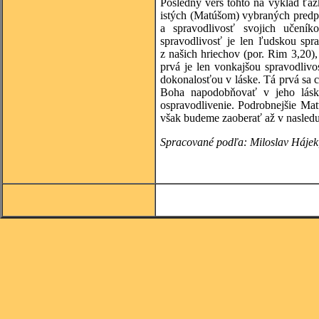
Posledný verš tohto na výklad ťažk
istých (Matúšom) vybraných predpi
a spravodlivosť svojich učeník
spravodlivosť je len ľudskou spr
z našich hriechov (por. Rim 3,20),
prvá je len vonkajšou spravodlivo
dokonalosťou v láske. Tá prvá sa 
Boha napodobňovať v jeho lásk
ospravodlivenie. Podrobnejšie Ma
však budeme zaoberať až v nasledu
Spracované podľa: Miloslav Hájek,