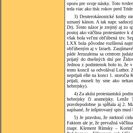
oporu pre svoje náuky. Toto tvrdeni
teda viac ako tisíc rokov pred Trid
3) Deuterokánonické knihy nie
uznaný kánon. A tak napr. saducej
Dt). Tento názor je zrejmý aj zo 
postoj ako väčšina protestantov k
však bola veľmi obľúbená tzv. Sep
LXX bola pôvodne rozšírená najmä 
obľúbeným aj v Izraeli. Zaujímavé
páde Jeruzalema sa centrom judaiz
prijatý do dnešných dní pre Žido
Jednou z podmienok bolo to, že v B
tento koncil sa odvolával Luther.
neprijali ešte na konci 1. storoči
prijali, museli by sme ako neka
hebrejsky).
4) Za akúsi protestantskú podm
hebrejsky či aramejsky. Lenže 
pravdepodobne ju spĺňala aj 2. M
napísané, že inšpirovaný spis mus
5) Je pravdou, že niektorí cir
Faktom ale je, že prevažná väčšin
(napr. Klement Rímsky – Korinťa