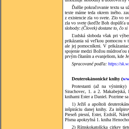
Ďalšie pokračovanie textu sa 
texte máme teda okrem iného. zaují
z existencie zla vo svete. Zlo vo 
zla vo svete (keďže Boh dopúšťa ut
slobody:
(Človek) dostane to, čo si 
Ľudská sloboda však pri výbe
prikázania sú veľkou pomocou v to
ale jej pomocníkmi. V prikázaniac
spojenie medzi Božou múdrosťou (v
prvým čítaním a evanjeliom, kde Je
Spracované podľa:
https://sk.
Deuterokánonické knihy (
www
Protestanti (až na výnimky)
Sirachovec, 1. a 2. Makabejská, 
knihami Ester a Daniel. Pozrime sa
1) Ježiš a apoštoli deuteroká
inšpiráciu danej knihy. Za inšpi
Pieseň piesní, Ester, Ezdráš, Nár
Písma apokryfná 1. kniha Henochova
2) Rímskokatolícka cirkev tie