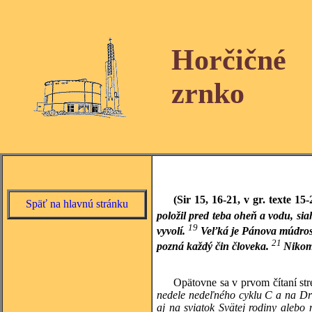
Horčičné
zrnko
(Sir 15, 16-21, v gr. texte 15-
Späť na hlavnú stránku
položil pred teba oheň a vodu, si
19
vyvolí.
Veľká je Pánova múdrosť
21
pozná každý čin človeka.
Nikom
Opätovne sa v prvom čítaní st
nedele nedeľného cyklu C a na Dr
aj na sviatok Svätej rodiny alebo