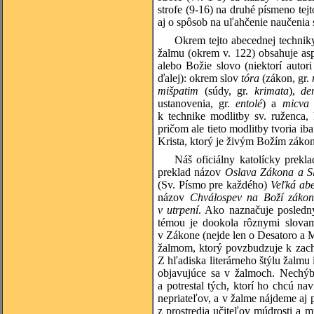
strofe (9-16) na druhé písmeno tej
aj o spôsob na uľahčenie naučenia
Okrem tejto abecednej technik
žalmu (okrem v. 122) obsahuje asp
alebo Božie slovo (niektorí autori
ďalej): okrem slov
tóra
(zákon, gr.
mišpatim
(súdy, gr.
krimata
),
de
ustanovenia, gr.
entolé
) a
micv
k technike modlitby sv. ruženca,
pričom ale tieto modlitby tvoria ib
Krista, ktorý je živým Božím zák
Náš oficiálny katolícky prek
preklad názov
Oslava Zákona a S
(Sv. Písmo pre každého)
Veľká ab
názov
Chválospev na Boží zákon 
v utrpení
. Ako naznačuje posledn
témou je dookola rôznymi slovami
v Zákone (nejde len o Desatoro a 
žalmom, ktorý povzbudzuje k zach
Z hľadiska literárneho štýlu žalmu 
objavujúce sa v žalmoch. Nechý
a potrestal tých, ktorí ho chcú na
nepriateľov, a v žalme nájdeme aj
z prostredia učiteľov múdrosti a 