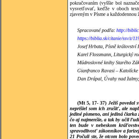
pokračovaním (vyššie bol naznač
vysvetľovať, keďže v oboch text
zjaveným v Písme a každodennou ž
Spracované podľa:
http://bibli
https://biblia.sk/citanie/ssv/z/11
Josef Hrbata, Písně království
Karel Flossmann, Liturgický rok
Múdroslovné knihy Starého Zák
Gianfranco Ravasi – Katolícke 
Dan Drápal, Úvahy nad žalmy, 
(Mt 5, 17- 37)
Ježiš povedal 
neprišiel som ich zrušiť, ale n
jediné písmeno, ani jediná čiarka 
čo aj najmenšie, a tak by učil ľu
ten bude v nebeskom kráľovstv
spravodlivosť zákonníkov a farize
21
Počuli ste, že otcom bolo pov