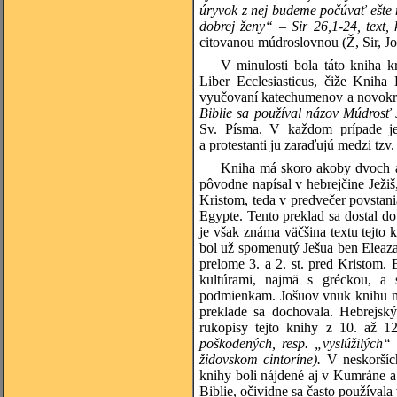
úryvok z nej budeme počúvať ešte 
dobrej ženy“ – Sir 26,1-24, text,
citovanou múdroslovnou (Ž, Sir, Job
V minulosti bola táto kniha kr
Liber Ecclesiasticus, čiže Kniha
vyučovaní katechumenov a novokr
Biblie sa používal názov Múdrosť
Sv. Písma. V každom prípade je
a protestanti ju zaraďujú medzi tzv.
Kniha má skoro akoby dvoch au
pôvodne napísal v hebrejčine Ježiš
Kristom, teda v predvečer povstan
Egypte. Tento preklad sa dostal d
je však známa väčšina textu tejto
bol už spomenutý Ješua ben Eleaza
prelome
3.
a
2. st. pred Kristom.
B
kultúrami, najmä s gréckou, a 
podmienkam. Jošuov vnuk knihu n
preklade sa dochovala. Hebrejský
rukopisy tejto knihy z
10.
až
12
poškodených, resp. „vyslúžilých“
židovskom cintoríne).
V neskorších
knihy boli nájdené aj v
Kumráne
Biblie, očividne sa často používala