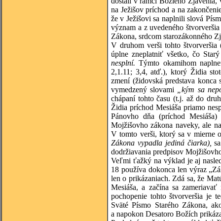
dostali v rámci Božieho Zjavenia, 
na Ježišov príchod a na zakončeni
že v Ježišovi sa naplnili slová Pís
význam a z uvedeného štvorveršia 
Zákona, srdcom starozákonného Zj
V druhom verši tohto štvorveršia 
úplne zneplatniť všetko, čo Star
nesplní.
Týmto okamihom naplneni
2,1.11; 3,4, atď.), ktorý Židia 
zmení (židovská predstava konca s
vymedzený slovami
„kým sa nep
chápaní tohto času (t.j. až do dr
Židia príchod Mesiáša priamo nespá
Pánovho dňa (príchod Mesiáša) 
Mojžišovho zákona naveky, ale nao
V tomto verši, ktorý sa v mierne 
Zákona vypadla jediná čiarka),
s
dodržiavania predpisov Mojžišovho 
Veľmi ťažký na výklad je aj nasle
18 používa dokonca len výraz „Zák
len o prikázaniach. Zdá sa, že Ma
Mesiáša, a začína sa zameriavať 
pochopenie tohto štvorveršia je t
Sväté Písmo Starého Zákona, ako 
a napokon Desatoro Božích prikáza