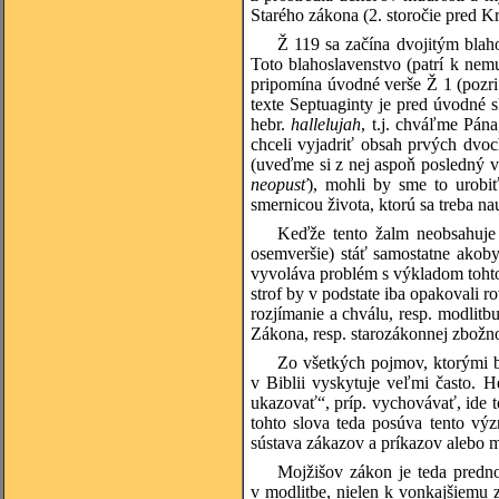
Starého zákona (2. storočie pred K
Ž 119 sa začína dvojitým blah
Toto blahoslavenstvo (patrí k nem
pripomína úvodné verše Ž 1 (pozri
texte Septuaginty je pred úvodné s
hebr.
hallelujah
, t.j. chváľme Pán
chceli vyjadriť obsah prvých dvoc
(uveďme si z nej aspoň posledný ver
neopusť
), mohli by sme to urobi
smernicou života, ktorú sa treba n
Keďže tento žalm neobsahuje 
osemveršie) stáť samostatne akob
vyvoláva problém s výkladom tohto
strof by v podstate iba opakovali 
rozjímanie a chválu, resp. modlit
Zákona, resp. starozákonnej zbožno
Zo všetkých pojmov, ktorými b
v Biblii vyskytuje veľmi často. 
ukazovať“, príp. vychovávať, ide 
tohto slova teda posúva tento výz
sústava zákazov a príkazov alebo m
Mojžišov zákon je teda predno
v modlitbe, nielen k vonkajšiemu z