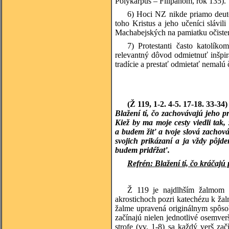
Polykarpus – Filipanom, rok 135).
6) Hoci NZ nikde priamo deute
toho Kristus a jeho učeníci slávil
Machabejských na pamiatku očisteni
7) Protestanti často katolík
relevantný dôvod odmietnuť inšpir
tradície a prestať odmietať nemalú
(Ž 119, 1-2. 4-5. 17-18. 33-34
Blažení tí, čo zachovávajú jeho 
Kiež by ma moje cesty viedli tak
a budem žiť a tvoje slová zachov
svojich prikázaní a ja vždy pôj
budem pridŕžať.
Refrén:
Blažení tí, čo kráčaj
Ž 119 je najdlhším žalmom 
akrostichoch pozri katechézu k ža
žalme upravená originálnym spôso
začínajú nielen jednotlivé osemverš
strofe (vv. 1-8) sa každý verš z