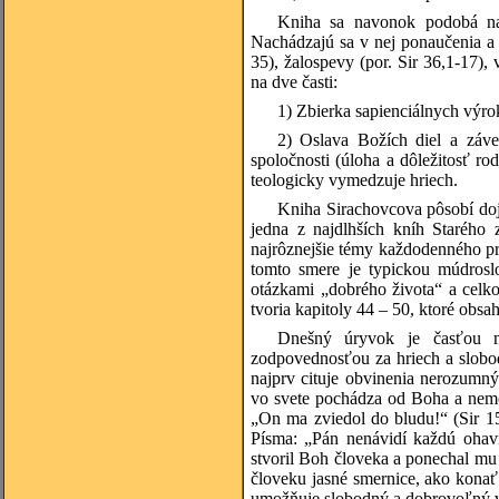
Kniha sa navonok podobá 
Nachádzajú sa v nej ponaučenia a 
35), žalospevy (por. Sir 36,1-17)
na dve časti:
1) Zbierka sapienciálnych výro
2) Oslava Božích diel a záve
spoločnosti (úloha a dôležitosť r
teologicky vymedzuje hriech.
Kniha Sirachovcova pôsobí doj
jedna z najdlhších kníh Starého 
najrôznejšie témy každodenného p
tomto smere je typickou múdrosl
otázkami „dobrého života“ a celk
tvoria kapitoly 44 – 50, ktoré obsa
Dnešný úryvok je časťou m
zodpovednosťou za hriech a slobo
najprv cituje obvinenia nerozumný
vo svete pochádza od Boha a nem
„On ma zviedol do bludu!“ (Sir 1
Písma: „Pán nenávidí každú ohav
stvoril Boh človeka a ponechal mu
človeku jasné smernice, ako konať
umožňuje slobodný a dobrovoľný vý