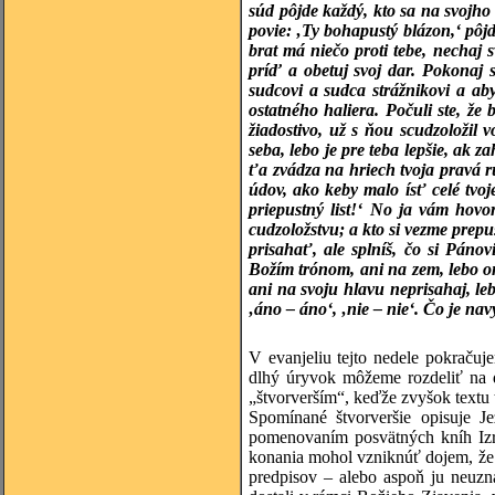
súd pôjde každý, kto sa na svojho
povie: ‚Ty bohapustý blázon,‘ pôj
brat má niečo proti tebe, nechaj
príď a obetuj svoj dar. Pokonaj 
sudcovi a sudca strážnikovi a ab
ostatného haliera. Počuli ste, ž
žiadostivo, už s ňou scudzoložil
seba, lebo je pre teba lepšie, ak z
ťa zvádza na hriech tvoja pravá ru
údov, ako keby malo ísť celé tvoj
priepustný list!‘ No ja vám hovo
cudzoložstvu; a kto si vezme prepu
prisahať, ale splníš, čo si Páno
Božím trónom, ani na zem, lebo o
ani na svoju hlavu neprisahaj, le
‚áno – áno‘, ‚nie – nie‘. Čo je na
V evanjeliu tejto nedele pokraču
dlhý úryvok môžeme rozdeliť na d
„štvorverším“, keďže zvyšok textu 
Spomínané štvorveršie opisuje 
pomenovaním posvätných kníh Izra
konania mohol vzniknúť dojem, že
predpisov – alebo aspoň ju neuzn