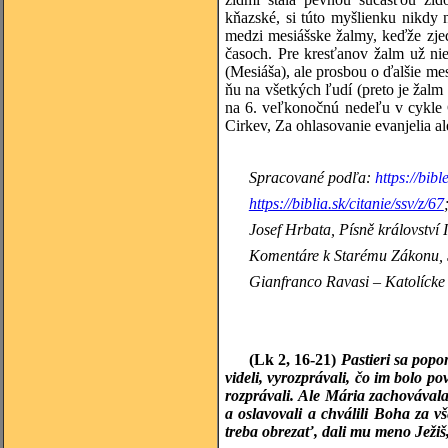
kňazské, si túto myšlienku nikdy n
medzi mesiášske žalmy, keďže zje
časoch. Pre kresťanov žalm už nie
(Mesiáša), ale prosbou o ďalšie me
ňu na všetkých ľudí (preto je žalm 
na 6. veľkonočnú nedeľu v cykle C;
Cirkev, Za ohlasovanie evanjelia a
Spracované podľa:
https://bib
https://biblia.sk/citanie/ssv/z/67
Josef
Hrbata, Písně království 
Komentáre k Starému Zákonu, 5
Gianfranco
Ravasi – Katolícke 
(Lk 2, 16-21)
Pastieri sa popo
videli, vyrozprávali, čo im bolo pov
rozprávali. Ale Mária zachovávala 
a oslavovali a chválili Boha za 
treba obrezať, dali mu meno Ježiš,