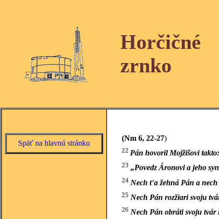
Horčičné
zrnko
(Nm 6, 22-27
)
Späť na hlavnú stránku
22
Pán hovoril Mojžišovi takto
23
„Povedz Áronovi a jeho syn
24
Nech ťa žehná Pán a nech
25
Nech Pán rozžiari svoju tvár
26
Nech Pán obráti svoju tvár 