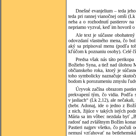
Dnešné evanjelium – teda jeho 
teda pri rannej vianočnej omši (Lk
neba a o rozhodnutí pastierov na 
nepriamo vyzval, keď im hovoril o 
Ale text je súčasne obohatený 
odovzdaní vlastného mena, čo bo
aký sa pripisoval menu (podľa to
kľúčom k poznaniu osoby). Celé čí
Predsa však nás táto perikopa
Božieho Syna, a tiež nad úlohou M
občianskeho roka, ktorý je súča
toho symbolicky naznačuje skutoč
bodom k porozumeniu zmyslu ľudsk
Úryvok začína obrazom pastier
prekvapení tým, čo vidia. Podľa s
v jasliach“ (Lk 2,12), ale nečakali
(hebr. Adonaj, ide o jedno z Bož
z nich, žijúce v takých istých po
Mária sa im vôbec nezdala byť „B
radosť nad zvláštnym Božím konaní
Pastieri najprv všetko, čo počuli 
nemusí vzťahovať na betlehemskú m