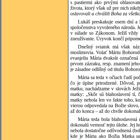
s pastiermi ako prvými ohlasov
života, ktorý však už pre nich nikd
oslavovali a chválili Boha za všetko
Lukáš preskakuje osem dní a 
spoločenstva vyvoleného národa. Je
v súlade so Zákonom. Ježiš vždy 
zneužívanie. Úryvok končí pripom
Dnešný sviatok má však názo
moslimovia. Volať Máriu Bohorodi
evanjeliu Mária dvakrát označená 
prvom zázraku, resp. znamení jeho 
je zásadne odlišný od titulu Bohorod
Mária sa teda v očiach ľudí po
čo je úplne prirodzené. Dôvod,
matku, nachádzame v slovách Ježiš
matky: „Skôr sú blahoslavení tí,
matky nebola len vo fakte toho, ko
vierou odpovedala na Božie slovo,
až do konca – až do chvíle dokonale
Mária teda bola blahoslavená 
dokonalú vernosť tejto úlohe. Jej 
nebola dostatočne odôvodnená (bol b
kde je Mária ako Božia Matka uct