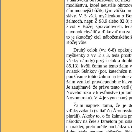
modlárstvu, ktoré neustále ohrozov
čím mocnejší bôžik, tým väčšia pros
slávy. V. 5 však myšlienkou o Bo
žalmoch, napr. Ž 98,9 alebo 82,8) 
život v Božej spravodlivosti, te
navonok chváliť a ďakovať mu za jeh
to je skutočný cieľ náboženského
Božej vôle.
Druhý celok (vv. 6-8) opakuje
myšlienky z vv. 2 a 3, teda pros
všetky národy) prvý celok a dopĺ
85,13), kvôli čomu sa tento žalm v
sviatok Stánkov (por. katechézu n
používanie tohto žalmu na tento sv
žalm vznikol pravdepodobne hlavn
Je zaujímavé, že práve tento verš 
Nového roku v kresťanstve (pritom
Novom roku). V. 4 je vynechaný pra
Žalm napriek tomu, že je do
vďakyvzdania (zatiaľ čo Áronovské
pluráli). Akoby to, o čo žalmista p
národov na čele s Izraelom pri osl
charakter, preto určite pochádza 
židmi stala pevnou súčasťou žido