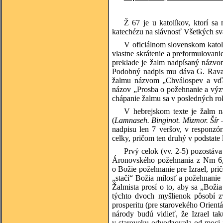
Ž 67 je u katolíkov, ktorí sa
katechézu na slávnosť Všetkých svä
V oficiálnom slovenskom katol
vlastne skrátenie a preformulovani
preklade je žalm nadpísaný názv
Podobný nadpis mu dáva G. Ravasi
žalmu názvom „Chválospev a vďa
názov „Prosba o požehnanie a výz
chápanie žalmu sa v posledných ro
V hebrejskom texte je žalm n
(
Lamnaseh
. Binginot. Mizmor. Šír
nadpisu len 7 veršov, v responzó
celky, pričom ten druhý v podstate 
Prvý celok (vv. 2-5) pozostáva
Áronovského požehnania z Nm 6, 2
o Božie požehnanie pre Izrael, pri
„stačí“ Božia milosť a požehnanie
Žalmista prosí o to, aby sa „Boži
týchto dvoch myšlienok pôsobí z
prosperitu (pre starovekého Orient
národy budú vidieť, že Izrael ta
v staroveku odvodzovala od moci je