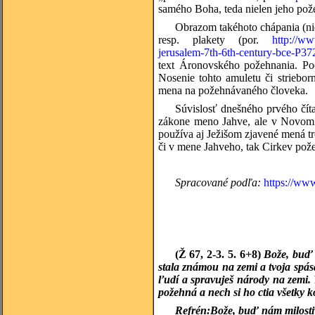
samého Boha, teda nielen jeho pože
Obrazom takéhoto chápania (nie
resp. plakety (por.
http://ww
jerusalem-7th-6th-century-bce-P37
text Áronovského požehnania. Poch
Nosenie tohto amuletu či striebo
mena na požehnávaného človeka.
Súvislosť dnešného prvého čít
zákone meno Jahve, ale v Novom z
používa aj Ježišom zjavené mená tr
či v mene Jahveho, tak Cirkev pož
Spracované podľa:
https://ww
(Ž 67, 2-3. 5. 6+8)
Bože, buď n
stala známou na zemi a tvoja spá
ľudí a spravuješ národy na zemi.
požehná a nech si ho ctia všetky 
Refrén:
Bože, buď nám milosti