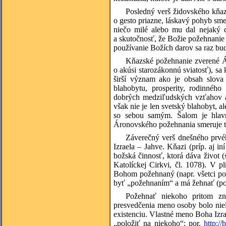
Posledný verš židovského kňaz
o gesto priazne, láskavý pohyb s
niečo milé alebo mu dal nejaký d
a skutočnosť, že Božie požehnanie
používanie Božích darov sa raz b
Kňazské požehnanie zverené Á
o akúsi starozákonnú sviatosť), sa
širší význam ako je obsah slov
blahobytu, prosperity, rodinného 
dobrých medziľudských vzťahov a
však nie je len svetský blahobyt, a
so sebou samým. Šalom je hlav
Áronovského požehnania smeruje t
Záverečný verš dnešného prvé
Izraela – Jahve. Kňazi (príp. aj i
božská činnosť, ktorá dáva život 
Katolíckej Cirkvi, čl. 1078). V 
Bohom požehnaný (napr. všetci po
byť „požehnaním“ a má žehnať (por
Požehnať niekoho pritom z
presvedčenia meno osoby bolo niel
existenciu. Vlastné meno Boha Izr
„položiť na niekoho“; por.
http:/