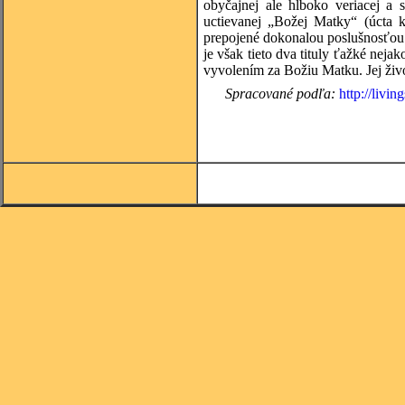
obyčajnej ale hlboko veriacej a 
uctievanej „Božej Matky“ (úcta 
prepojené dokonalou poslušnosťou 
je však tieto dva tituly ťažké nej
vyvolením za Božiu Matku. Jej živo
Spracované podľa:
http://livi