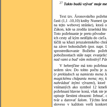
27
Takto budú vzývať moje men
Text tzv. Áronovského požehna
časti (1,1 -10,10) knihy Numeri (
na tejto webovej stránke), ktorá 
Zákon, kde sa zrodila izraelská lit
Toto požehnanie je preto pôvodne 
ich cesty až kým nedôjdu do cieľa.
lúčili sa kňazi jeruzalemského chr
na záver bohoslužieb (por. napr.
sprostredkovanie Božieho pože
pobožnostiach stále napr. evanjelic
nad vami a buď vám milostivý! Pán 
V hebrejčine má toto požehnan
sedem slov. Do tohto počtu je z
(
v prekladoch sa namiesto mena Ja
magickému chápaniu mena; my, kre
nahrádzať inými výrazmi
), ktor
vnímaných ako symbol 12 kmeňov
požehnaní hlavne koná, však nie j
opisuje šiestimi obrazmi: žehnať, 
tvár a darovať
šalom
. Týchto šes
sloveso v každom verši konkret