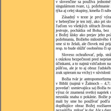
v slovenčine sa používa jednotné
singulárnom tvare, t.j. požehnanie
týka aj celej skupiny, kmeňa či ná
Zásadný v texte je prvý výr
v hebrejčine je ten istý, ako pri 
ľuďom vo všetkých sférach života
jestvuje, pochádza od Boha, bez 
z Božej lásky ako prejav jeho p
požehnania, Božieho milostivého 
sme si to želali, ale človek má pri
resp. to bude slúžiť osobnému či 
Sloveso ochraňovať, príp. str
s otázkou bezpečnosti pred nepria
účinkami, a to najmä vzhľadom na 
púšťou, ale je to aj obraz ľudské
zrak upieram na vrchy) v súvislost
Božia tvár je antropomorfizmu
v Biblii (najmä v Žalmoch – 4,7;
povedať: usmievajúca sa) Božia tv
výraz ór znamená svetlo) napriek
neustála snaha o pokánie. Božie p
mali by sme ho používať podľa 
doplňujúce obraz Božej rozžiaren
nezaslúžia, milosť je dar. Ale s d