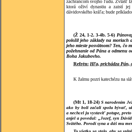
záchrancom svojho ľudu. Zvlášť Iz
ktorá oživí dynastiu a zaistí 
dávidovského kráľa; bude príkladom
(Ž 24, 1-2. 3-4b. 5-6)
Pánovaj
položil jeho základy na moriach 
jeho mieste posvätnom? Ten, čo má
požehnanie od Pána a odmenu od B
Boha Jakubovho.
Refrén:
Hľa, prichádza Pán, o
K žalmu pozri katechézu na sl
(Mt 1, 18-24)
S narodením Jež
ako by boli začali spolu bývať, u
a nechcel ju vystaviť potupe, pret
anjel a povedal: „Jozef, syn Dávid
Svätého. Porodí syna a dáš mu meno
To všetko sa stalo, aby sa sp