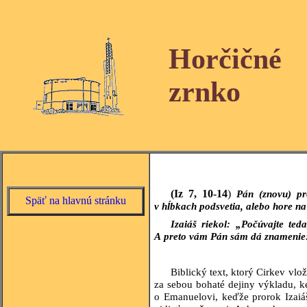
Horčičné
zrnko
(Iz 7, 10-14
)
Pán (znovu) pr
Späť na hlavnú stránku
v hĺbkach podsvetia, alebo hore 
Izaiáš riekol: „Počúvajte te
A preto vám Pán sám dá znamenie
Biblický text, ktorý Cirkev vlož
za sebou bohaté dejiny výkladu, 
o Emanuelovi, keďže prorok Izai