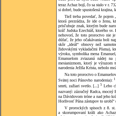
teraz Achaz bojí, čo sa stalo v r. 732
si dobré, bude spustošená krajina, 
Tiež treba povedať, že pojem 
ktorá prezrádza, že ide o ženu, 
prisľubuje znak, ktorým bude nar
kráľ Judska Ezechiáš, ktorého sv.
nehovorí, že toto proroctvo nie 
dúfať, že jeho očakávania boli n
skôr „ideál“ obnovy než samotnú
židovskými vykladačmi Písma), k
výroku, symbolika mena Emanuel, 
Emanuelom zviazaná nádej na p
mesianizmom, ktorý je výrazom 
narodenia Ježiša Krista, nebolo mo
Na toto proroctvo o Emanuelov
Svätej noci Pánovho narodenia)
:
5
smrti, zažiari svetlo. [...]
Lebo ch
nazvaný: zázračný Radca, mocný B
na Dávidovom tróne a nad jeho krá
Horlivosť Pána zástupov to urobí“ (
V prorockých spisoch z 8. st
a skorumpovaní králi ako Achaz z