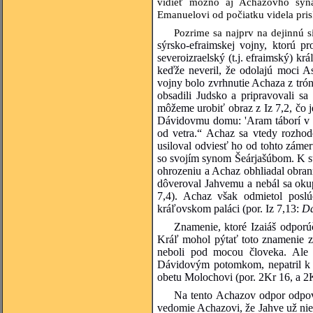
vidieť možno aj Achazovho syna
Emanuelovi od počiatku videla pri
Pozrime sa najprv na dejinnú si
sýrsko-efraimskej vojny, ktorú pr
severoizraelský (t.j. efraimský) kr
keďže neveril, že odolajú moci A
vojny bolo zvrhnutie Achaza z trónu
obsadili Judsko a pripravovali sa
môžeme urobiť obraz z Iz 7,2, čo 
Dávidovmu domu: 'Aram táborí v Ef
od vetra.“ Achaz sa vtedy rozhodo
usiloval odviesť ho od tohto zámer
so svojím synom Šeárjašúbom. K str
ohrozeniu a Achaz obhliadal obran
dôveroval Jahvemu a nebál sa oku
7,4). Achaz však odmietol poslú
kráľovskom paláci (por. Iz 7,13:
Dá
Znamenie, ktoré Izaiáš odporú
Kráľ mohol pýtať toto znamenie z h
neboli pod mocou človeka. Ale 
Dávidovým potomkom, nepatril k v
obetu Molochovi (por. 2Kr 16, a 2Kr
Na tento Achazov odpor odpove
vedomie Achazovi, že Jahve už nie