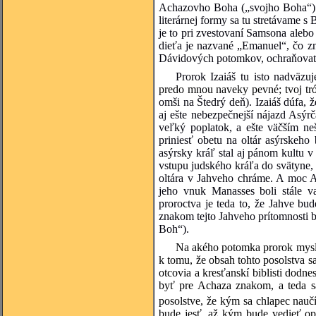
Achazovho Boha („svojho Boha“). P
literárnej formy sa tu stretávame 
je to pri zvestovaní Samsona alebo
dieťa je nazvané „Emanuel“, čo z
Dávidových potomkov, ochraňovať 
Prorok Izaiáš tu isto nadväzu
predo mnou naveky pevné; tvoj t
omši na Štedrý deň). Izaiáš dúfa,
aj ešte nebezpečnejší nájazd Asýr
veľký poplatok, a ešte väčším ne
priniesť obetu na oltár asýrskeho
asýrsky kráľ stal aj pánom kultu
vstupu judského kráľa do svätyne, 
oltára v Jahveho chráme. A moc A
jeho vnuk Manasses boli stále v
proroctva je teda to, že Jahve b
znakom tejto Jahveho prítomnosti
Boh“).
Na akého potomka prorok myslí?
k tomu, že obsah tohto posolstva sa
otcovia a kresťanskí biblisti dod
byť pre Achaza znakom, a teda sa
posolstve, že kým sa chlapec nauč
bude jesť, až kým bude vedieť op