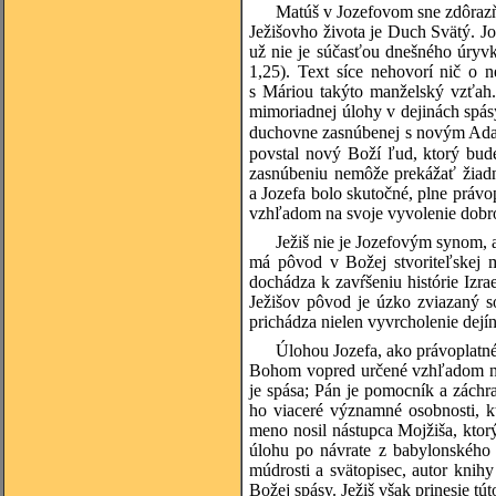
Matúš v Jozefovom sne zdôrazň
Ježišovho života je Duch Svätý. Jo
už nie je súčasťou dnešného úryv
1,25). Text síce nehovorí nič o 
s Máriou takýto manželský vzťah.
mimoriadnej úlohy v dejinách spás
duchovne zasnúbenej s novým Adam
povstal nový Boží ľud, ktorý bud
zasnúbeniu nemôže prekážať žiad
a Jozefa bolo skutočné, plne právo
vzhľadom na svoje vyvolenie dobr
Ježiš nie je Jozefovým synom, 
má pôvod v Božej stvoriteľskej m
dochádza k zavŕšeniu histórie Izr
Ježišov pôvod je úzko zviazaný s
prichádza nielen vyvrcholenie dejín 
Úlohou Jozefa, ako právoplatn
Bohom vopred určené vzhľadom na
je spása; Pán je pomocník a záchra
ho viaceré významné osobnosti, k
meno nosil nástupca Mojžiša, ktor
úlohu po návrate z babylonského 
múdrosti a svätopisec, autor knih
Božej spásy. Ježiš však prinesie tú