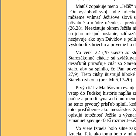
Matúš zopakuje meno „Ježiš“ vo
„On vyslobodí svoj ľud z hriecho
môžeme vnímať Ježišove slová sú
pôvabné a múdre učenie, a predo
(26,28). Neexistuje okrem Ježiša 
na jeho misijné poslanie, zdôraz
nezjavuje ako syn Dávidov s polit
vyslobodí z hriechu a privedie ho
Vo verši 22 (
To všetko sa st
Starozákonné citácie sú zvláštn
desaťkrát priraďuje citát zo Star
stalo, aby sa splnilo, čo Pán pove
27,9). Tieto citáty ilustrujú hlbok
Starého zákona (por. Mt 5,17-20).
Prvý citát v Matúšovom evanjel
vstup do ľudskej histórie napĺňa 
počne a porodí syna a dá mu meno
sa tento prvotný prísľub splnil, k
toto prisľúbenie ako mesiášske. 
opisujú totožnosť Ježiša a význa
Emanuel zjavuje ďalší rozmer Ježiš
Vo viere Izraela bolo silne z
Izraela. Tak, ako tomu bolo v min