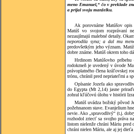
meno Emanuel,“ čo v preklade zna
a prijal svoju manželku.
Ak porovnáme Matúšov opis J
Matúš vo svojom rozprávaní neop
nezaujímajú malebné detaily. Okam
neporodila syna; a dal mu meno
predovšetkým jeho význam. Matúš 
dobre známe. Matúš okrem toho dáv
Hrdinom Matúšovho príbehu o
rodokmeň je uvedený v úvode Matú
právoplatného člena kráľovskej r
trónu, chránil pred nepriateľmi a 
Opísanie Jozefa ako spravodli
do Egypta (Mt 2,14) jasne priraď
zohral kľúčovú úlohu v histórii Izr
Matúš uvádza božský pôvod Jež
požehnanom stave. Evanjelium hneď
nevie. Ako „spravodlivý“ (t.j. dobr
rozhodol zriecť sa svojho práva na
listom nielenže chráni Máriu pred 
chráni nielen Máriu, ale aj jej die