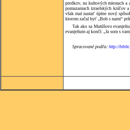
predkov, na kultových miestach a
pomazaniach izraelských kráľov a
však mal nastať úplne nový spôso
ktorom začal byť „Boh s nami“ pr
Tak ako sa Matúšovo evanjelium
evanjelium aj končí: „Ja som s vam
Spracované podľa:
http://bibli