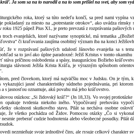
ráľ. Ja som sa na to narodil a na to som prišiel na svet, aby som vyd
turgického roka, ktorý sa túto nedeľu končí, sa pred nami vypína vz
je pokladaný za miesto na „potrestanie otrokov“, ako uvádza rímsky s
v roku 1925 pápež Pius XI., je preto prevzatá z rozprávania pašiových 
h troch evanjeliách, ktoré nazývame synoptické, má tematika „(Bož
ráľovstva“ či kraľovania zaujíma osobitný význam iba na konci Ježišo
, že v rozprávaní pašiových udalostí Jánovho evanjelia sa s temat
pohľad sa to javí ako úplne paradoxné: Ježiš Kristus v tomto okamihu 
ť stáva príčinou oslobodenia a spásy, inauguráciou Božieho kráľovstva. 
iturgia slávnosti Ježiša Krista Kráľa, je výrazným spôsobom orient
“.
Pilátom, pred človekom, ktorý má najväčšiu moc v Judsku. On je tým, 
s vykazujúci jasné charakteristiky súdneho pojednávania, pri ktorom
ľa a s jasnosťou oznamuje, akú povahu má jeho kráľovstvo.
átovou otázkou: „Si židovský kráľ?“ (Jn 18,33). Vo svojej protiotázke s
len opakuje tvrdenia niekoho iného. Vypočúvaný prehovára vyp
všetky okolnosti skutkového stavu. Pilát sa necháva osobne osloviť
atuje, že všetko pochádza od Židov. Pomocou otázky „Čo si vykonal?
ý nesmie preberať cudzie hodnotenia alebo všeobecné posudky. Pilát d
zsudok.
povedi nezmieňuje svoje jednotlivé činy, ale rysuje celkový charakter sv