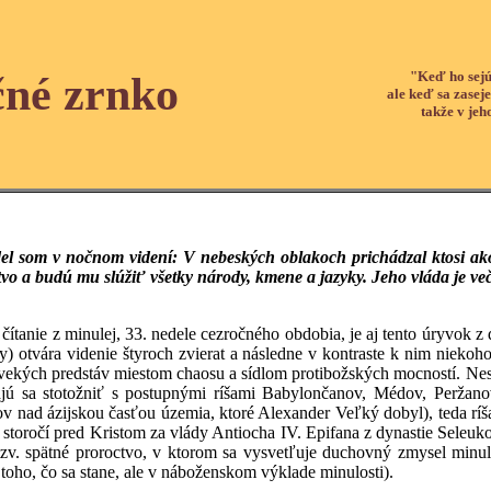
"Keď ho sejú
čné zrnko
ale keď sa zaseje
takže v jeh
el som v nočnom videní: V nebeských oblakoch prichádzal ktosi ako 
tvo a budú mu slúžiť všetky národy, kmene a jazyky. Jeho vláda je v
ítanie z minulej, 33. nedele cezročného obdobia, je aj tento úryvok z d
oly) otvára videnie štyroch zvierat a následne v kontraste k nim niek
vekých predstáv miestom chaosu a sídlom protibožských mocností. Neskôr
ajú sa stotožniť s postupnými ríšami Babylončanov, Médov, Perža
 nad ázijskou časťou územia, ktoré Alexander Veľký dobyl), teda rí
2. storočí pred Kristom za vlády Antiocha IV. Epifana z dynastie Seleuk
tzv. spätné proroctvo, v ktorom sa vysvetľuje duchovný zmysel minu
toho, čo sa stane, ale v náboženskom výklade minulosti).