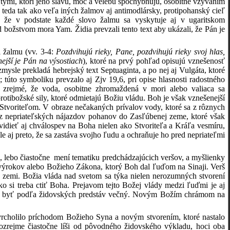
 tými, ktorí jeho slávu, moc a velebu spochybňujú, osobitne vzývaním
 teda tak ako veľa iných žalmov aj antimodlársky, protipohanský cieľ
, že v podstate každé slovo žalmu sa vyskytuje aj v ugaritskom
božstvom mora Yam. Židia prevzali tento text aby ukázali, že Pán je
 žalmu (vv. 3-4:
Pozdvihujú rieky, Pane, pozdvihujú rieky svoj hlas,
ejší je Pán na výsostiach
), ktoré na prvý pohľad opisujú vznešenosť
ysle prekladá hebrejský text Septuaginta, a po nej aj Vulgáta, ktoré
to symboliku prevzalo aj Zjv 19,6, pri opise hlasnosti radostného
e zrejmé, že voda, osobitne zhromaždená v mori alebo valiaca sa
tibožské sily, ktoré odmietajú Božiu vládu. Boh je však vznešenejší
h Stvoriteľom. V obraze nečakaných prívalov vody, ktoré sa z rôznych
braz nepriateľských nájazdov pohanov do Zasľúbenej zeme, ktoré však
idieť aj chválospev na Boha nielen ako Stvoriteľa a Kráľa vesmíru,
 ale aj preto, že sa zastáva svojho ľudu a ochraňuje ho pred nepriateľmi
e, lebo čiastočne mení tematiku predchádzajúcich veršov, a myšlienky
výrokov alebo Božieho Zákona, ktorý Boh dal ľuďom na Sinaji. Verš
a zemi. Božia vláda nad svetom sa týka nielen nerozumných stvorení
ako si treba ctiť Boha. Prejavom tejto Božej vlády medzi ľuďmi je aj
al byť podľa židovských predstáv večný. Novým Božím chrámom na
vrcholilo príchodom Božieho Syna a novým stvorením, ktoré nastalo
zrejme čiastočne líši od pôvodného židovského výkladu, hoci oba