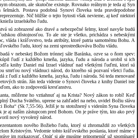
iadnym obrazom, ale skutočne existuje. Rovnako reálnym je teda aj Syn
ch šelmách. Postava podobná Synovi človeka teda pravdepodobne
eprezentuje. Nič bližšie o tejto bytosti však nevieme, aj keď niektorí
 knieža izraelského ľudu.
vstvá sú zobrazené ako dravé a nebezpečné šelmy, ktoré navyše budú
 ľudskou dôstojnosťou. To ale nie je všetko, prichádza s nebeskými
, vláda i kráľovstvo, teda atribúty, ktoré patria samotnému Bohu. A
ráľovského ľudu, ktorý na zemi sprostredkováva Božiu vládu.
badá v nebeskej Božom trónnej sále Baránka, ozve sa o ňom spev:
ykúpil ľudí z každého kmeňa, jazyka, ľudu a národa a urobil si ich
dľa knihy Daniel má Izrael vládnuť nad všetkými ľuďmi, ktorí sú
jou smrťou nový vládnuci národ, do ktorého sú pozvaní všetci ľudia.
adá z ľudí z každého kmeňa, jazyka, ľudu i národa. Sú teda menované
svetových strán. Ján teda videnie o Synovi človeka z knihy Daniel iste
ľuďom, ako to zodpovedá kresťanstvu.
ntanta, môžeme ho vztiahnuť aj na Krista? Nový zákon to robí! Keď
plný Ducha Svätého, uprene sa zahľadel na nebo, uvidel Božiu slávu
ci Boha“ (Sk 7,55-56). Ježiš je tu stotožnený s videním Syna človeka
vek je aj naším zástupcom pred Bohom. On je práve tým, kto ako prvý
voril nový vyvolený národ.
eprezentantom nového Božieho ľudu, ktorý si zhromaždil zo všetkých
 telom Kristovým. Vedomie tohto kráľovského poslania, ktoré máme v
o práve im rozkazovať. Opäť si ale musíme pripomenúť už spomínaný