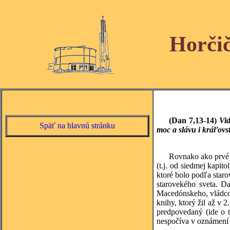
Horči
(Dan 7,13-14)
Vid
Späť na hlavnú stránku
moc a slávu i kráľovs
Rovnako ako prvé č
(t.j. od siedmej kapit
ktoré bolo podľa staro
starovekého sveta. D
Macedónskeho, vládcov
knihy, ktorý žil až v 
predpovedaný (ide o 
nespočíva v oznámení 