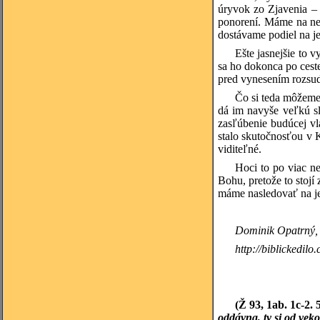
úryvok zo Zjavenia – 
ponorení. Máme na nej
dostávame podiel na j
Ešte jasnejšie to 
sa ho dokonca po ceste
pred vynesením rozsudk
Čo si teda môžeme 
dá im navyše veľkú s
zasľúbenie budúcej v
stalo skutočnosťou v K
viditeľné.
Hoci to po viac ne
Bohu, pretože to stoj
máme nasledovať na je
Dominik Opatrný, Č
http://biblickedilo.
(Ž 93, 1ab. 1c-2. 
oddávna, ty si od vek