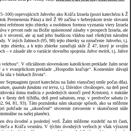
5–100) ospevujúcich Jahveho ako Kráľa Izraela (pozri katechézu k Ž
tok Premenenia Pána) a tiež Ž 99 začína v hebrejskom texte slovami
ýmsi refrénom tejto zbierky a osobitnou formou vyznania viery Izraela
láva v prvom rade na Božie spásonosné zásahy v prospech Izraela, ale
 v stvorení, ale aj nad jeho budúcou vládou nad všetkými národmi
dy. V iných žalmoch (95, 98) tejto zbierky sa označenie Jahveho, t.j.
jto zbierky, a k tejto zbierke zaraďujú skôr Ž 47, ktorý je svojím
och – v zásade ide o variácie slovného spojenia
Jahve melek
, t.j. Jahve
 velebou“. V oficiálnom slovenskom katolíckom preklade žalm nesie
a v evanjelickom preklade „Hospodin kraľuje“. Komentáre dávajú
a sila v búrkach života“.
 pre Septuagintu (pozri katechézu na žalm vianočnej omše počas dňa).
bbatum, quando fundata est terra
, t.j. Dávidov chválospev, na deň pred
dovská ústna tradícia z posledných storočí pred Kristom), v traktáte
a v šiesty deň týždňa, deň pred sabatom, resp. v predvečer sabatu (v
 82, 94, 81, 93). Táto poznámka nám ukazuje spôsob, ako sa môžeme
ri pohľade na „ukončené“ stvorenie (stvorenie v skutočnosti stále
inimálne na našej planéte).
len dva úvodné a posledný verš. Žalm môžeme rozdeliť na tri časti,
iteľa a Kráľa vesmíru. V týchto úvodných veršoch je však výrazmi