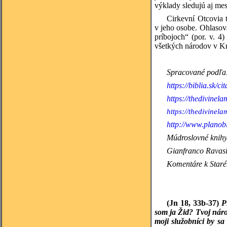
výklady sledujú aj mes
Cirkevní Otcovia 
v jeho osobe. Ohlasov
príbojoch“ (por. v. 
všetkých národov v Kr
Spracované podľa
https://biblia.sk/ci
https://thedivinel
https://thedivine
http://www.planobi
Múdroslovné knih
Gianfranco Ravasi 
Komentáre k Staré
(Jn 18, 33b-37)
P
som ja Žid? Tvoj náro
moji služobníci by sa