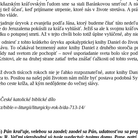
kňazským kráľovským ľudom sme sa stali Baránkovou smrťou! A nielen
 tiež účasť, keď prijímame utrpenie, ktoré nás v živote stretáva. A 
eho vláde.
vyjadruje úryvok z evanjelia podľa Jána, ktorý budeme čítať túto nedeľu
 do Jeruzalema pokúsili za kráľa vyhlásiť. Ježiš sa ale k svojmu kráľov
u o potupnej smrti. Až v tejto chvíli bolo totiž úplne vylúčené, aby n
odniesť z tohto krátkeho úryvku apokalyptickej knihy Daniel do života? 
lávu. To očakával bezmenný autor knihy Daniel z druhého storočia 
lády nad svetom zle pochopiť – nové usporiadanie sveta bolo síce p
ristovi, ale na druhej strane zatiaľ treba znášať ťažkosti od tohto sve
ž dvoch tisícoch rokoch nie je ľahko rozpoznateľné, autor knihy Dani
í za to. Posilou na našej púti životom nám môže byť postava podobná S
ho ceste kríža, až kým nedôjdeme do večnej slávy.
eské katolické biblické dílo
cz/bible-v-liturgii/liturgicky-rok-b/da-713-14/
5)
Pán kraľuje, velebou sa zaodel; zaodel sa Pán, udatnosťou sa pre
ov.
R.
Veľmi vierohodné sú tvoje svedectvá; tvojmu domu, Pane, patrí 