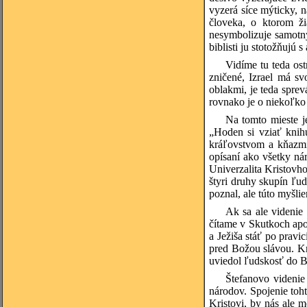
vyzerá síce mýticky, n
človeka, o ktorom ž
nesymbolizuje samotný 
biblisti ju stotožňujú
Vidíme tu teda os
zničené, Izrael má sv
oblakmi, je teda spre
rovnako je o niekoľko
Na tomto mieste j
„Hoden si vziať knihu
kráľovstvom a kňazmi
opísaní ako všetky ná
Univerzalita Kristovh
štyri druhy skupín ľud
poznal, ale túto myšl
Ak sa ale videnie
čítame v Skutkoch apo
a Ježiša stáť po prav
pred Božou slávou. Kr
uviedol ľudskosť do B
Štefanovo videnie
národov. Spojenie toh
Kristovi, by nás ale 