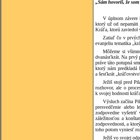
„Sám hovoríš, že som k
V úplnom závere li
ktorý už od nepamäti 
Kráľa, ktorú zaviedol 
Zatiaľ čo v prvýc
evanjeliu tematika „k
Môžeme si všimnúť
dvanásťkrát. Na prvý 
práve táto potupná smr
ktorý nám predkladá l
a šesťkrát „kráľovstvo
Ježiš stojí pred 
rozhovor, ale o proce
k svojej hodnosti krá
Výsluch začína Pil
presvedčenie alebo 
zodpovedne vyšetriť 
záležitosťou a konšt
zodpovednosti, a ktor
toho potom vyniesť ro
Ježiš vo svojej od