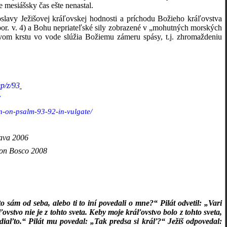
 mesiášsky čas ešte nenastal.
oslavy Ježišovej kráľovskej hodnosti a príchodu Božieho kráľovstva
por. v. 4) a Bohu nepriateľské sily zobrazené v „mohutných morských
tvom krstu vo vode slúžia Božiemu zámeru spásy, t.j. zhromaždeniu
ep/z/93
n-on-psalm-93-92-in-vulgate/
nava 2006
 Don Bosco 2008
o sám od seba, alebo ti to iní povedali o mne?“ Pilát odvetil: „Vari
vstvo nie je z tohto sveta. Keby moje kráľovstvo bolo z tohto sveta,
adiaľto.“ Pilát mu povedal: „Tak predsa si kráľ?“ Ježiš odpovedal: