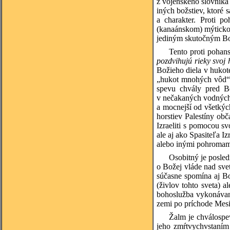
z vojenského slovníka 
iných božstiev, ktoré
a charakter. Proti p
(kanaánskom) mýtickom
jediným skutočným B
Tento proti pohan
pozdvihujú rieky svoj
Božieho diela v hukote
„hukot mnohých vôd“ 
spevu chvály pred Bo
v nečakaných vodných 
a mocnejší od všetkých
horstiev Palestíny ob
Izraeliti s pomocou s
ale aj ako Spasiteľa Iz
alebo inými pohromam
Osobitný je posled
o Božej vláde nad sve
súčasne spomína aj Bo
(živlov tohto sveta) 
bohoslužba vykonávan
zemi po príchode Mesiá
Žalm je chválospe
jeho zmŕtvychvstaním