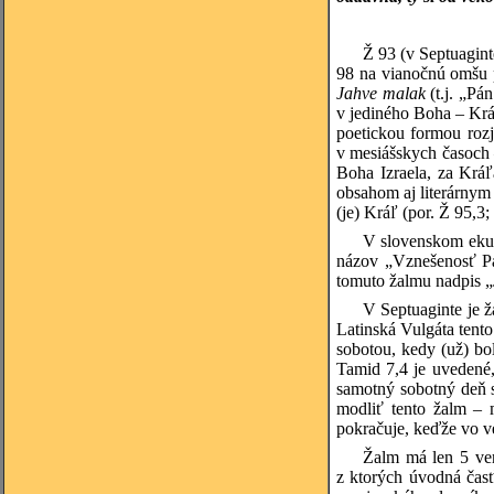
Ž 93 (v Septuagin
98 na vianočnú omšu p
Jahve malak
(t.j. „Pá
v jediného Boha – Kráľ
poetickou formou roz
v mesiášskych časoch –
Boha Izraela, za Kráľ
obsahom aj literárnym 
(je) Kráľ (por. Ž 95,3;
V slovenskom ekum
názov „Vznešenosť Pá
tomuto žalmu nadpis „
V Septuaginte je ž
Latinská Vulgáta tento
sobotou, kedy (už) bo
Tamid 7,4 je uvedené,
samotný sobotný deň s
modliť tento žalm – 
pokračuje, keďže vo ve
Žalm má len 5 ver
z ktorých úvodná čas