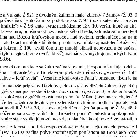
te a Vulgáte Ž 92) je úvodným žalmom malej zbierky 7 žalmov (Ž 93, 9
očas dňa). Tento žalm sa podobne ako Ž 97 (pozri katechézu na svia
n kraľuje“; v Ž 96 tento výraz nachádzame až v 10. verši), ktoré sú ak
a vesmíru, odlišnou od tzv. historického Kréda; žalmista sa tu neodvo
jíma nad Božou kráľovskou mocou nad svetom, prejavujúcou sa najmä
 ale Izrael má dôležitú úlohu pri ohlasovaní ako aj nastolení Božej vlá
a (okrem Ž 100, kvôli čomu ho mnohí biblisti nepovažujú za súčasť te
štýlom tejto zbierke oveľa bližší), nachádza v iných gramatických tvar
 98,6).
enickom preklade sa žalm začína slovami „Hospodin kraľuje, odel sa
na – Stvoriteľa“, v Botekovom preklade má názov „Vznešený Boh“ 
Jahve – Kráľ sveta“, „Vesmírne kráľovstvo Pána“, prípadne „Boh je naš
alm navyše pripísaný Dávidovi, ide o tzv. davidizáciu žalmov typickú
 grécky nadpis prekladá takto:
Laus cantici ipsi David, in die ante sa
la založená (v gréčtine: osídlená) zem. V Mišne (písomne zachytená ži
 že tento žalm sa leviti v jeruzalemskom chráme modlili v piatok, ted
a modlili Ž 92 a 38, a v ostatných dňoch týždňa postupne Ž 24, 48,
môžeme sa akoby vcítiť do „Božieho pocitu“ radosti a spokojnosti p
smíre stále vznikajú nové hviezdy a planéty ako aj nové živé bytosti, m
šov, z ktorých boli do responzóriového žalmu tejto nedele prevzaté 
ť (vv. 1-2) sa začína práve spomínaným pohľadom na Boha ako Stvor