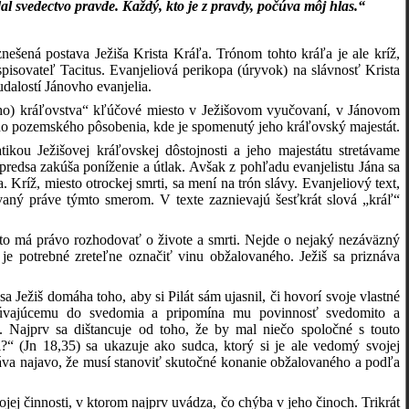
al svedectvo pravde. Každý, kto je z pravdy, počúva môj hlas.“
nešená postava Ježiša Krista Kráľa. Trónom tohto kráľa je ale kríž,
pisovateľ Tacitus. Evanjeliová perikopa (úryvok) na slávnosť Krista
udalostí Jánovho evanjelia.
ieho) kráľovstva“ kľúčové miesto v Ježišovom vyučovaní, v Jánovom
vho pozemského pôsobenia, kde je spomenutý jeho kráľovský majestát.
ikou Ježišovej kráľovskej dôstojnosti a jeho majestátu stretávame
predsa zakúša poníženie a útlak. Avšak z pohľadu evanjelistu Jána sa
Kríž, miesto otrockej smrti, sa mení na trón slávy. Evanjeliový text,
ovaný práve týmto smerom. V texte zaznievajú šesťkrát slová „kráľ“
kto má právo rozhodovať o živote a smrti. Nejde o nejaký nezáväzný
 je potrebné zreteľne označiť vinu obžalovaného. Ježiš sa priznáva
a Ježiš domáha toho, aby si Pilát sám ujasnil, či hovorí svoje vlastné
očúvajúcemu do svedomia a pripomína mu povinnosť svedomito a
. Najprv sa dištancuje od toho, že by mal niečo spoločné s touto
“ (Jn 18,35) sa ukazuje ako sudca, ktorý si je ale vedomý svojej
áva najavo, že musí stanoviť skutočné konanie obžalovaného a podľa
ojej činnosti, v ktorom najprv uvádza, čo chýba v jeho činoch. Trikrát