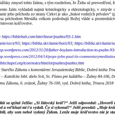
iášsky zmysel tohto žalmu, s tým rozdielom, že Židia sú presvedčení, že
tento žalm vykladali najmä kristologicky a ekleziologicky, v zmysle 
anie jeho príchodu zo strany Cirkvi je ako „hukot vodných prívalov“ (
4) sa príchodom Mesiáša celkom podrobujú Božej vláde a prostredníc
istovom kráľovstve.
:
https://biblehub.com/interlinear/psalms/93-1.htm
tanie/ssv/z/93
;
https://biblia.sk/citanie/bot/z/93
;
https://biblia.sk/citanie/s
amp.wordpress.com/2012/11/20/father-boylans-introduction-to-psalm-93/
lamp.wordpress.com/2012/04/14/pope-john-paul-iis-commentarymeditatio
blechapel.org/tcon/notes/html/ot/psalms/psalms.htm
y
Starého Zákona s komentármi Jeruzalemskej Biblie, Dobrá kniha Tr
– Katolícke bibl. dielo Svit, Sv. Písmo pre každého – Žalmy 84-106,
mu Zákonu, 6. zväzok, Žalmy 76-100, vyd. Dobrá kniha, Trnava 2018
ilát sa spýtal Ježiša: „Si židovský kráľ?“ Ježiš odpovedal: „Hovoríš t
d a veľkňazi mi ťa vydali. Čo si vykonal?“ Ježiš povedal: „Moje kráľo
 bili, aby som nebol vydaný Židom. Lenže moje kráľovstvo nie je st