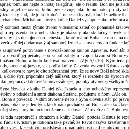
apriek tomu ale nejde o inotaj (alegóriu), ale o realitu. Boh nie je ž
iadny anjel nehovorí, koho predstavuje, ako tomu bolo pri štyro
izraelský ľud, ale je to skutočná nebeská bytosť, ktorá Izraelitov iba r
 s archanjelom Michalom, ktorý v knihe Daniel vystupuje ako ochranca a
trý kontrast medzi týmito dvomi videniami: zatiaľ čo pohanské kráľo
ojho reprezentanta v nebi, ktorý je ukázaný ako skutočný človek, s
vádzaný aj s dôstojnosťou nebeskou, ktorú má od Boha. Je mu daná moc
 veršov ďalej obdarovaný aj samotný Izrael – je uvedený do funkcie k
e zaujímavé porovnanie s novozákonnou knihou Zjavenia. Keď Ján z
 a otvoriť jej pečate, lebo si bol zabitý a svojou krvou si Bohu v
 nášmu Bohu; a budú kraľovať na zemi“ (Zjv 5,9-10). Kým teda po
rody, kmene aj jazyky, tak podľa knihy Zjavenia vytvoril Kristus svo
o kráľovstva je navyše ešte zdôraznená tým, že sa nový Boží národ skl
í, a číslo štyri pripomína celý náš svet, ktorý sa rozbieha do štyroch 
ienku prepracoval do oveľa univerzálnejšej podoby otvorenej všetkým 
 Syna človeka v knihe Daniel týka Izraela a jeho nebeského repreze
štolov o odsúdení a smrti diakona Štefana, počujeme o ňom: „Ale on, 
ici Boha a povedal: „Vidím otvorené nebo a Syna človeka stáť po pravi
istus totiž nie je len tým, kto k nám prichádza od Boha, ale ako člo
ožej slávy a my ho preto môžeme nasledovať. Zároveň z nás Bohu vyt
 si teda neprotirečí s obrazom z knihy Daniel, pretože Kristus je r
to ľudu s Kristom je dokonca také pevné, že Pavol nazýva kresťanmi
mohlo viesť k scestnými predstavám o nadradenosti nad ostatnými a 