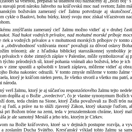
(zaodel sa velebou, prepásal sa udatnosťou) naznačený aj „Boží boj“ s
 sa stavajú proti nároku Jahveho na kráľovskú moc nad svetom; žalm má
ohanským božstvám zameraný cieľ žalmu potvrdzuje aj skutočnosť
 cykle o Baalovi, bohu búrky, ktorý svoju moc získal víťazstvom nad 
ohom.
skému zmýšľaniu zameraný cieľ žalmu možno vidieť aj v druhej časti
 hukot. Nad hukot vodných prívalov, nad mohutné morské príboje mocn
 riek a vodných prívalov a v mohutnosti morských príbojov (v tomto zm
a „obdivuhodnosť vzdúvania mora“ považujú za dôvod oslavy Boha; tú
žím trónom); ale z hľadiska biblickej starozákonnej symboliky j
prívaloch v dobe zimných záplav v Palestíne, môže symbolizovať aj pro
 týchto prírodných síl, ktoré pohania vnímali ako božstvá, lebo je ic
čas v zime spustili a spôsobili v Izraeli záplavu, môžeme vidieť aj o
vojho Boha nakoniec odrazili. V tomto zmysle môžeme v tomto žalme v
raela, ktorý je kráľom nielen preto, že všetko stvoril a všetko mu patrí,
i národa.
ný verš žalmu, ktorý je aj súčasťou responzóriového žalmu tejto nedel
tom dopĺňa aj o Božie „svedectvo“, čo je vlastne synonymum Božích 
ží dom, teda chrám na Sione, ktorý Židia považovali za Boží trón n
ale aj ľudí, a práve na to slúži zjavený Zákon, ktorý ukazuje ľuďom, 
á pri Božom tróne na zemi, teda v jeruzalemskom chráme, ktorý m
ša je ale samotný Mesiáš a jeho telo, ktorým je Cirkev.
vom na Božie kráľovstvo, ktoré sa v dejinách postupne rozvíja, a vy
 a zoslaním Ducha Svätého. Kresťanský výklad tohto žalmu sa samo