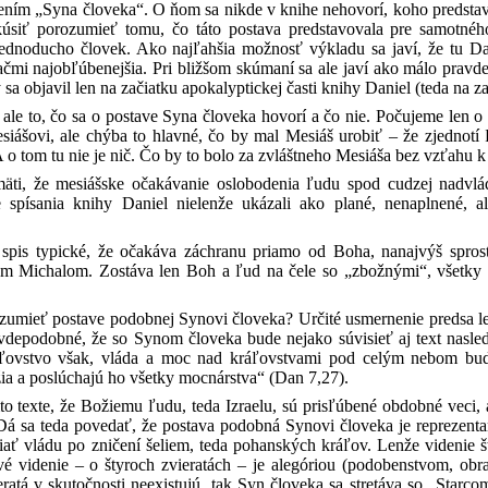
idením „Syna človeka“. O ňom sa nikde v knihe nehovorí, koho predstavuj
úsiť porozumieť tomu, čo táto postava predstavovala pre samotnéh
ednoducho človek. Ako najľahšia možnosť výkladu sa javí, že tu Dani
ačmi najobľúbenejšia. Pri bližšom skúmaní sa ale javí ako málo pravd
sa objavil len na začiatku apokalyptickej časti knihy Daniel (teda na za
je ale to, čo sa o postave Syna človeka hovorí a čo nie. Počujeme len
iášovi, ale chýba to hlavné, čo by mal Mesiáš urobiť – že zjednotí ľ
 o tom tu nie je nič. Čo by to bolo za zvláštneho Mesiáša bez vzťahu
ti, že mesiášske očakávanie oslobodenia ľudu spod cudzej nadvlád
 spísania knihy Daniel nielenže ukázali ako plané, nenaplnené, a
o spis typické, že očakáva záchranu priamo od Boha, nanajvýš spr
m Michalom. Zostáva len Boh a ľud na čele so „zbožnými“, všetky ost
umieť postave podobnej Synovi človeka? Určité usmernenie predsa len
vdepodobné, že so Synom človeka bude nejako súvisieť aj text nasledu
áľovstvo však, vláda a moc nad kráľovstvami pod celým nebom bud
žia a poslúchajú ho všetky mocnárstva“ (Dan 7,27).
to texte, že Božiemu ľudu, teda Izraelu, sú prisľúbené obdobné veci,
Dá sa teda povedať, že postava podobná Synovi človeka je reprezent
iať vládu po zničení šeliem, teda pohanských kráľov. Lenže videnie 
 videnie – o štyroch zvieratách – je alegóriou (podobenstvom, obra
eratá v skutočnosti neexistujú, tak Syn človeka sa stretáva so „Star