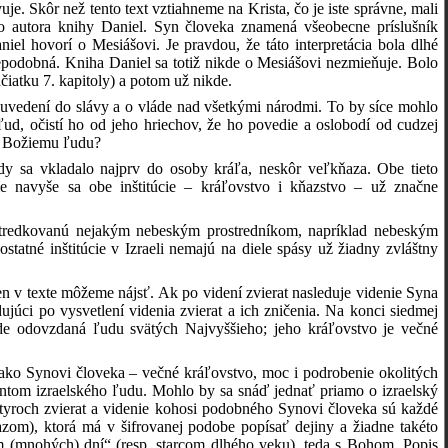
e. Skôr než tento text vztiahneme na Krista, čo je iste správne, mali
o autora knihy Daniel. Syn človeka znamená všeobecne príslušník
el hovorí o Mesiášovi. Je pravdou, že táto interpretácia bola dlhé
epodobná. Kniha Daniel sa totiž nikde o Mesiášovi nezmieňuje. Bolo
čiatku 7. kapitoly) a potom už nikde.
 o uvedení do slávy a o vláde nad všetkými národmi. To by síce mohlo
ud, očistí ho od jeho hriechov, že ho povedie a oslobodí od cudzej
 k Božiemu ľudu?
y sa vkladalo najprv do osoby kráľa, neskôr veľkňaza. Obe tieto
le navyše sa obe inštitúcie – kráľovstvo i kňazstvo – už značne
ostredkovanú nejakým nebeským prostredníkom, napríklad nebeským
atné inštitúcie v Izraeli nemajú na diele spásy už žiadny zvláštny
 v texte môžeme nájsť. Ak po videní zvierat nasleduje videnie Syna
júci po vysvetlení videnia zvierat a ich zničenia. Na konci siedmej
e odovzdaná ľudu svätých Najvyššieho; jeho kráľovstvo je večné
 ako Synovi človeka – večné kráľovstvo, moc i podrobenie okolitých
antom izraelského ľudu. Mohlo by sa snáď jednať priamo o izraelský
štyroch zvierat a videnie kohosi podobného Synovi človeka sú každé
zom), ktorá má v šifrovanej podobe popísať dejiny a žiadne takéto
com (mnohých) dní“ (resp. starcom dlhého veku), teda s Bohom. Popis