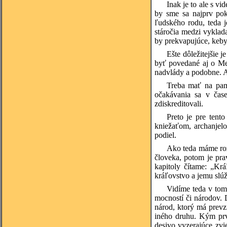
Inak je to ale s v
by sme sa najprv pok
ľudského rodu, teda j
stáročia medzi vyklad
by prekvapujúce, keby 
Ešte dôležitejšie 
byť povedané aj o Mes
nadvlády a podobne. A
Treba mať na pamä
očakávania sa v čase
zdiskreditovali.
Preto je pre tent
kniežaťom, archanjelo
podiel.
Ako teda máme roz
človeka, potom je pra
kapitoly čítame: „Kr
kráľovstvo a jemu slú
Vidíme teda v tom
mocností či národov. 
národ, ktorý má prevz
iného druhu. Kým prvé
desivo vyzerajúce zvi