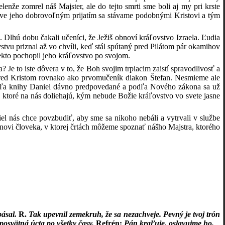
že zomrel náš Majster, ale do tejto smrti sme boli aj my pri krste
práve jeho dobrovoľným prijatím sa stávame podobnými Kristovi a tým
. Dlhú dobu čakali učeníci, že Ježiš obnoví kráľovstvo Izraela. Ľudia
stvu priznal až vo chvíli, keď stál spútaný pred Pilátom pár okamihov
iekto pochopil jeho kráľovstvo po svojom.
Je to iste dôvera v to, že Boh svojim trpiacim zaistí spravodlivosť a
pred Kristom rovnako ako prvomučeník diakon Štefan. Nesmieme ale
odľa knihy Daniel dávno predpovedané a podľa Nového zákona sa už
ta, ktoré na nás doliehajú, kým nebude Božie kráľovstvo vo svete jasne
el nás chce povzbudiť, aby sme sa nikoho nebáli a vytrvali v službe
ynovi človeka, v ktorej črtách môžeme spoznať nášho Majstra, ktorého
pásal.
R.
Tak upevnil zemekruh, že sa nezachveje. Pevný je tvoj trón
posvätná úcta po všetky časy.
Refrén:
Pán kraľuje, oslavujme ho.