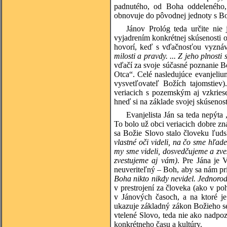
padnutého, od Boha oddeleného,
obnovuje do pôvodnej jednoty s Bo
Jánov Prológ teda určite nie
vyjadrením konkrétnej skúsenosti o
hovorí, keď s vďačnosťou vyzná
milosti a pravdy. ... Z jeho plnosti
vďačí za svoje súčasné poznanie Bo
Otca“. Celé nasledujúce evanjelium 
vysvetľovateľ Božích tajomstiev
veriacich s pozemským aj vzkriese
hneď si na základe svojej skúsenos
Evanjelista Ján sa teda nepýta
To bolo už obci veriacich dobre zn
sa Božie Slovo stalo človeku ľud
vlastné oči videli, na čo sme hľade
my sme videli, dosvedčujeme a zves
zvestujeme aj vám)
. Pre Jána je 
neuveriteľný – Boh, aby sa nám pri
Boha nikto nikdy nevidel. Jednorod
v prestrojení za človeka (ako v po
v Jánových časoch, a na ktoré je
ukazuje základný zákon Božieho se
vtelené Slovo, teda nie ako nadpoz
konkrétneho času a kultúry.