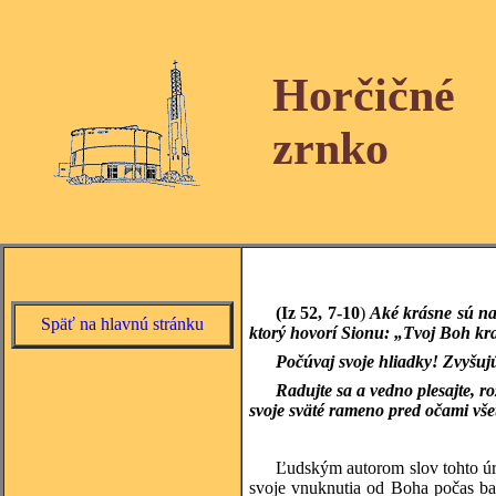
Horčičné
zrnko
(Iz 52, 7-10
)
Aké krásne sú na 
Späť na hlavnú stránku
ktorý hovorí Sionu: „Tvoj Boh kr
Počúvaj svoje hliadky! Zvyšujú 
Radujte sa a vedno plesajte, r
svoje sväté rameno pred očami vš
Ľudským autorom slov tohto úry
svoje vnuknutia od Boha počas ba