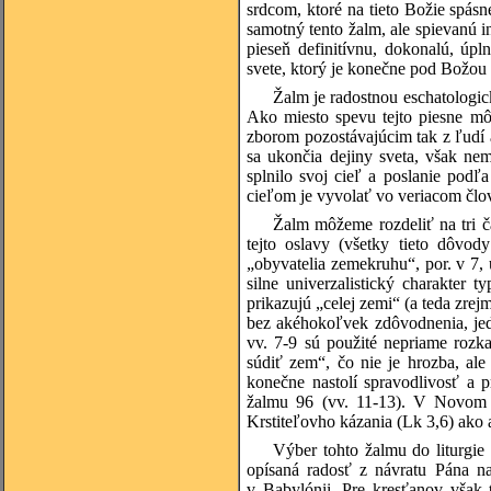
srdcom, ktoré na tieto Božie spás
samotný tento žalm, ale spievanú 
pieseň definitívnu, dokonalú, úp
svete, ktorý je konečne pod Božou
Žalm je radostnou eschatologic
Ako miesto spevu tejto piesne m
zborom pozostávajúcim tak z ľudí a
sa ukončia dejiny sveta, však ne
splnilo svoj cieľ a poslanie pod
cieľom je vyvolať vo veriacom člo
Žalm môžeme rozdeliť na tri č
tejto oslavy (všetky tieto dôvo
„obyvatelia zemekruhu“, por. v 7, 
silne univerzalistický charakter 
prikazujú „celej zemi“ (a teda zre
bez akéhokoľvek zdôvodnenia, jed
vv. 7-9 sú použité nepriame roz
súdiť zem“, čo nie je hrozba, al
konečne nastolí spravodlivosť a p
žalmu 96 (vv. 11-13). V Novom 
Krstiteľovho kázania (Lk 3,6) ako a
Výber tohto žalmu do liturgie
opísaná radosť z návratu Pána na
v Babylónii. Pre kresťanov vša