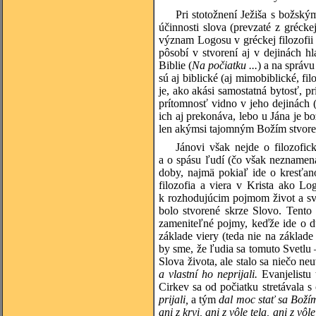
Pri stotožnení Ježiša s božsk
účinnosti slova (prevzaté z grécke
význam Logosu v gréckej filozofii 
pôsobí v stvorení aj v dejinách 
Biblie (
Na počiatku ...
) a na správ
sú aj biblické (aj mimobiblické, fi
je, ako akási samostatná bytosť, pr
prítomnosť vidno v jeho dejinách 
ich aj prekonáva, lebo u Jána je 
len akýmsi tajomným Božím stvor
Jánovi však nejde o filozofic
a o spásu ľudí (čo však neznamen
doby, najmä pokiaľ ide o kresťan
filozofia a viera v Krista ako Lo
k rozhodujúcim pojmom život a svet
bolo stvorené skrze Slovo. Tento 
zameniteľné pojmy, keďže ide o d
základe viery (teda nie na základe
by sme, že ľudia sa tomuto Svetlu
Slova života, ale stalo sa niečo ne
a vlastní ho neprijali.
Evanjelistu 
Cirkev sa od počiatku stretávala s
prijali,
a tým
dal moc stať sa Boží
ani z krvi, ani z vôle tela, ani z vô