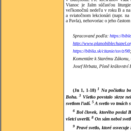
Vianoc je žalm súčasťou liturg
veľkonočnú nedeľu v roku B a na 
a sviatočnom lekcionári (napr. na 
a Pavla), nehovoriac o jeho častom 
Spracované podľa:
https://bib
http://www.planobiblechapel.or
https://biblia.sk/citanie/ssv/z/98
Komentáre k Starému Zákonu, 6
Josef Hrbata, Písně království
1
(Jn 1, 1-18)
Na počiatku bo
3
Boha.
Všetko povstalo skrze ne
5
svetlom ľudí.
A svetlo vo tmách sv
6
Bol človek, ktorého poslal 
8
všetci uverili.
On sám nebol svetlo,
9
Pravé svetlo, ktoré osvecuje 