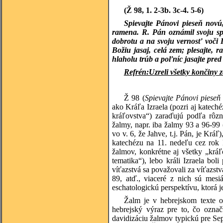
(Ž 98, 1. 2-3b. 3c-4. 5-6)
Spievajte Pánovi pieseň novú,
ramena. R. Pán oznámil svoju sp
dobrotu a na svoju vernosť voči
Božiu jasaj, celá zem; plesajte, r
hlaholu trúb a poľníc jasajte pre
Refrén:Uzreli všetky končiny
Ž 98 (
Spievajte Pánovi pieseň
ako Kráľa Izraela (pozri aj katech
kráľovstva“) zaraďujú podľa rôzny
žalmy, napr. iba žalmy 93 a 96-99 
vo v. 6, že Jahve, t.j. Pán, je Kráľ
katechézu na 11. nedeľu cez rok
žalmov, konkrétne aj všetky „kráľ
tematika“), lebo králi Izraela bo
víťazstvá sa považovali za víťazstvá
89, atď., viaceré z nich sú mes
eschatologickú perspektívu, ktorá 
Žalm je v hebrejskom texte
hebrejský výraz pre to, čo označ
davidizáciu žalmov typickú pre Se