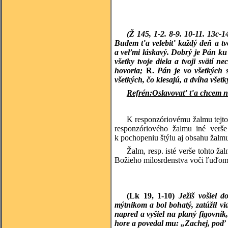
(Ž 145, 1-2. 8-9. 10-11. 13c-1
Budem ťa velebiť každý deň a tv
a veľmi láskavý. Dobrý je Pán ku
všetky tvoje diela a tvoji svätí 
hovoria;
R.
Pán je vo všetkých 
všetkých, čo klesajú, a dvíha vše
Refrén:
Oslavovať ťa chcem na
K responzóriovému žalmu tejto
responzóriového žalmu iné verš
k pochopeniu štýlu aj obsahu žalmu 
Žalm, resp. isté verše tohto ža
Božieho milosrdenstva voči ľuďom, 
(Lk 19, 1-10)
Ježiš vošiel 
mýtnikom a bol bohatý, zatúžil vid
napred a vyšiel na planý figovník,
hore a povedal mu: „Zachej, poď r