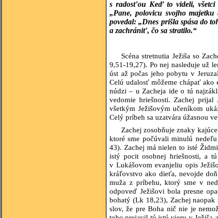
s radosťou Keď to videli, všetci
„Pane, polovicu svojho majetku
povedal: „Dnes prišla spása do t
a zachrániť, čo sa stratilo.“
Scéna stretnutia Ježiša so Za
9,51-19,27). Po nej nasleduje už 
úst až počas jeho pobytu v Jeruza
Celú udalosť môžeme chápať ako e
núdzi – u Zacheja ide o tú najzákla
vedomie hriešnosti. Zachej prija
všetkým Ježišovým učeníkom ukáza
Celý príbeh sa uzatvára úžasnou ve
Zachej
zosobňuje znaky kajúceho
ktoré sme počúvali minulú nedeľu
43). Zachej má nielen to isté Žid
istý pocit osobnej hriešnosti, a 
v Lukášovom evanjeliu opis Ježišo
kráľovstvo ako dieťa, nevojde do
muža z príbehu, ktorý sme v nede
odpoveď Ježišovi bola presne opa
bohatý (Lk 18,23), Zachej naopak 
slov, že pre Boha nič nie je nemo
toho prejavil tú istú vieru v Ježiš