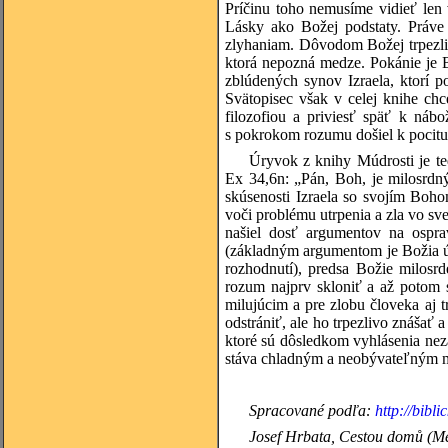
Príčinu toho nemusíme vidieť len 
Lásky ako Božej podstaty. Práve
zlyhaniam. Dôvodom Božej trpezliv
ktorá nepozná medze. Pokánie je 
zblúdených synov Izraela, ktorí po
Svätopisec však v celej knihe c
filozofiou a priviesť späť k náb
s pokrokom rozumu došiel k pocitu
Úryvok z knihy Múdrosti je te
Ex 34,6n: „Pán, Boh, je milosrdn
skúsenosti Izraela so svojím Boho
voči problému utrpenia a zla vo sv
našiel dosť argumentov na ospra
(základným argumentom je Božia ú
rozhodnutí), predsa Božie milosr
rozum najprv skloniť a až potom s
milujúcim a pre zlobu človeka aj t
odstrániť, ale ho trpezlivo znášať 
ktoré sú dôsledkom vyhlásenia nezáv
stáva chladným a neobývateľným 
Spracované podľa:
http://bibli
Josef Hrbata, Cestou domů (Med