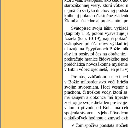
ktorú však svätopisec ako celok h
starozákonnej viery, ktorú vôbec
najmä čo sa týka duchovnej podsta
knihe aj pokus o čiastočné zladenie
Židmi a následne aj protestantmi pr
Svätopisec svoju látku vyklad
(kapitoly 1-5), potom vysvetľuje j
Izraela (kap. 10-19), najmä pokia
svätopisec prináša nový výklad tej
ukazuje na Egypťanoch Božie milos
aby im poskytol čas na obrátenie.
prekračuje hranice židovského na
predchádza novozákonné myslenie. 
v Biblii vôbec ojedinelá, len je tu
Pre nás, vzhľadom na text ned
v Božie milosrdenstvo voči hrieš
svojim stvoreniam. Hoci vesmír
prachom, či troškou vody, ktorá s
má záujem a dokonca má trpezlivo
zostrojuje svoje diela len pre svoj
v tomto pôvode od Boha má celé 
spojenia stvorenia s jeho Pôvodcom
o akúkoľvek hodnotu a zmysel exis
V čom spočíva podstata Božieho 