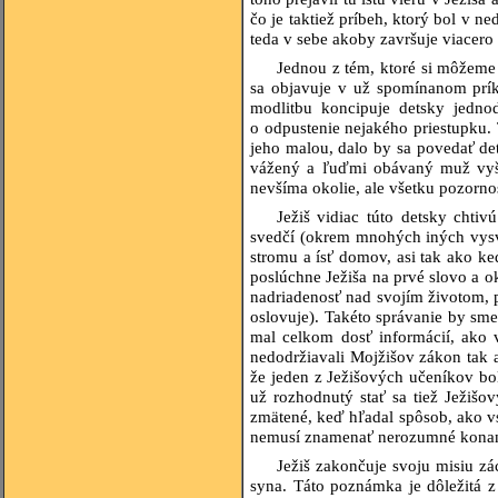
čo je taktiež príbeh, ktorý bol v 
teda v sebe akoby završuje viacero
Jednou z tém, ktoré si môžeme
sa objavuje v už spomínanom príkl
modlitbu koncipuje detsky jedno
o odpustenie nejakého priestupku. 
jeho malou, dalo by sa povedať det
vážený a ľuďmi obávaný muž vyšpl
nevšíma okolie, ale všetku pozorno
Ježiš vidiac túto detsky cht
svedčí (okrem mnohých iných vysve
stromu a ísť domov, asi tak ako k
poslúchne Ježiša na prvé slovo a o
nadriadenosť nad svojím životom, 
oslovuje). Takéto správanie by sme
mal celkom dosť informácií, ako v
nedodržiavali Mojžišov zákon tak a
že jeden z Ježišových učeníkov bo
už rozhodnutý stať sa tiež Ježiš
zmätené, keď hľadal spôsob, ako v
nemusí znamenať nerozumné konani
Ježiš zakončuje svoju misiu z
syna. Táto poznámka je dôležitá 