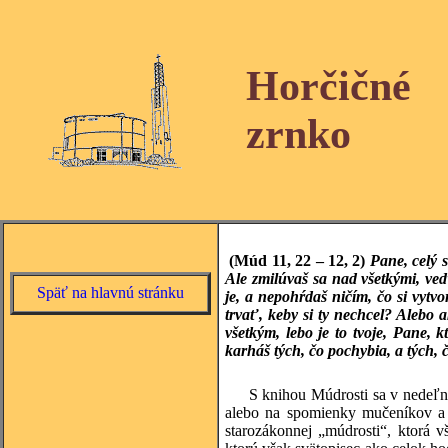
Horčičné
zrnko
(Múd 11, 22 – 12, 2)
Pane, celý 
Ale zmilúvaš sa nad všetkými, veď
Späť na hlavnú stránku
je, a nepohŕdaš ničím, čo si vytvo
trvať, keby si ty nechcel? Alebo 
všetkým, lebo je to tvoje, Pane, 
karháš tých, čo pochybia, a tých, 
S knihou Múdrosti sa v nedeľný
alebo na spomienky mučeníkov a u
starozákonnej „múdrosti“, ktorá v