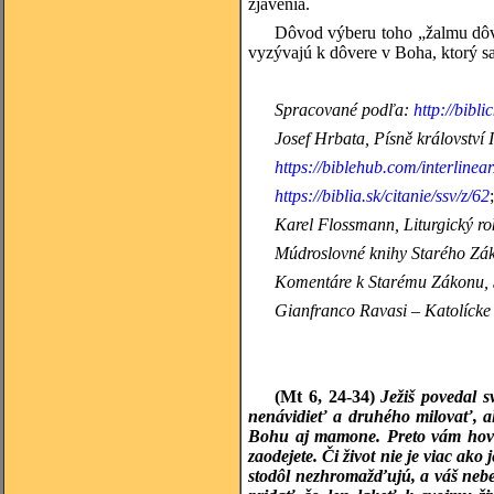
zjavenia.
Dôvod výberu toho „žalmu dôver
vyzývajú k dôvere v Boha, ktorý sa 
Spracované podľa:
http://bibli
Josef
Hrbata, Písně království 
https://biblehub.com/interlinea
https://biblia.sk/citanie/ssv/z/62
Karel
Flossmann, Liturgický rok
Múdroslovné
knihy Starého Zák
Komentáre k Starému Zákonu, 5
Gianfranco
Ravasi – Katolícke 
(Mt 6, 24-34)
Ježiš povedal 
nenávidieť a druhého milovať, a
Bohu aj mamone. Preto vám hovorí
zaodejete. Či život nie je viac ako
stodôl nezhromažďujú, a váš nebes