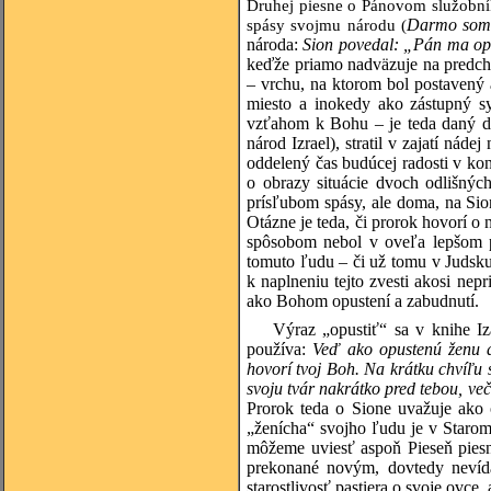
Druhej piesne o Pánovom služobník
spásy svojmu národu (
Darmo som p
národa:
Sion povedal: „Pán ma op
keďže priamo nadväzuje na predchá
– vrchu, na ktorom bol postavený
miesto a inokedy ako zástupný sy
vzťahom k Bohu – je teda daný do
národ Izrael), stratil v zajatí nád
oddelený čas budúcej radosti v kon
o obrazy situácie dvoch odlišnýc
prísľubom spásy, ale doma, na Sio
Otázne je teda, či prorok hovorí o 
spôsobom nebol v oveľa lepšom po
tomuto ľudu – či už tomu v Judsk
k naplneniu tejto zvesti akosi nepr
ako Bohom opustení a zabudnutí.
Výraz „opustiť“ sa v knihe Iz
používa:
Veď ako opustenú ženu a
hovorí tvoj Boh. Na krátku chvíľu
svoju tvár nakrátko pred tebou, ve
Prorok teda o Sione uvažuje ako
„ženícha“ svojho ľudu je v Starom
môžeme uviesť aspoň Pieseň piesn
prekonané novým, dovtedy nevíd
starostlivosť pastiera o svoje ovce, 