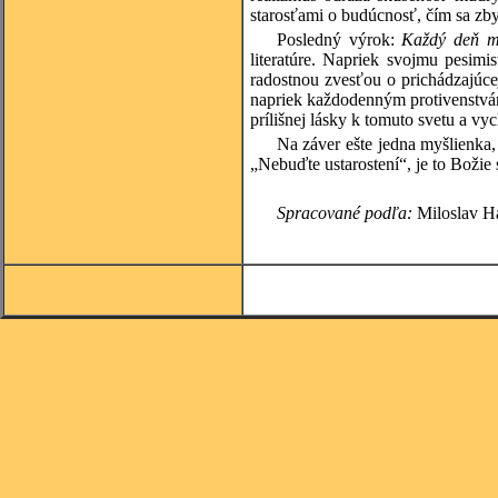
starosťami o budúcnosť, čím sa zby
Posledný výrok:
Každý deň má
literatúre. Napriek svojmu pesimi
radostnou zvesťou o prichádzajúc
napriek každodenným protivenstvám 
prílišnej lásky k tomuto svetu a v
Na záver ešte jedna myšlienka,
„Nebuďte ustarostení“, je to Božie
Spracované podľa:
Miloslav Há