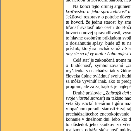
Na konci tejto druhej argumen
kráľovstvo a jeho spravodlivosť a
Ježišovej rozpravy o potrebe dôvery
tu hovorí, že jednu starosť by s
hľadať svätosť ako cestu do Boži
hovorí o novej spravodlivosti, vys
to hlavne osobným príkladom svoj
o dosiahnutie spásy, bude už tu n
prísľub, ktorý sa nachádza už v S
aby ste sa aj vy mali z čoho najesť
Celá stať je zakončená troma m
o budúcnosť, symbolizovanú „za
myšlienka sa nachádza tak v židov
človeka úplne ovládnuť svoju budú
sa môže vyvinúť inak, ako to predp
program, ale za zajtrajšok je najlep
Druhé príslovie
„Zajtrajší deň
svoje vlastné starosti
) sa takisto n
veta štylistickú literárnu figúru n
v opačnom poradí: starosti + zajtra
prechádzajúceho: znepokojovanie
konanie v dnešnom dni, lebo kto dn
to dôsledok jeho skutkov zo včer
realizmus odráža skúsenosť múdry