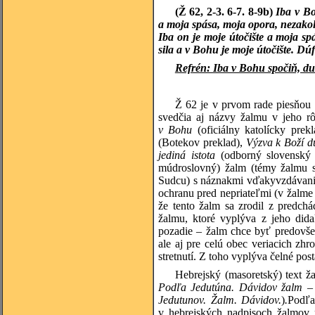
(Ž 62, 2-3. 6-7. 8-9b)
Iba v Bo
a moja spása, moja opora, nezakol
Iba on je moje útočište a moja s
sila a v Bohu je moje útočište. Dúf
Refrén: Iba v Bohu spočiň, du
Ž 62 je v prvom rade piesňou 
svedčia aj názvy žalmu v jeho r
v Bohu
(oficiálny katolícky pre
(Botekov preklad),
Výzva k Boží d
jediná istota
(odborný slovenský
múdroslovný) žalm (témy žalmu sú
Sudcu) s náznakmi vďakyvzdávania 
ochranu pred nepriateľmi (v žalme
že tento žalm sa zrodil z predchá
žalmu, ktoré vyplýva z jeho dida
pozadie – žalm chce byť predovšet
ale aj pre celú obec veriacich zh
stretnutí. Z toho vyplýva čelné pos
Hebrejský (masoretský) text ž
Podľa Jedutúna. Dávidov žalm
–
Jedutunov. Žalm. Dávidov.
)
.
Podľa
v hebrejských nadpisoch žalmov p