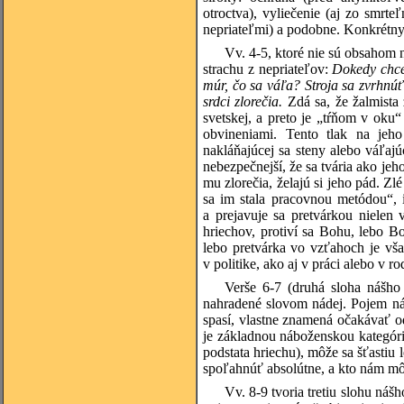
otroctva), vyliečenie (aj zo smrte
nepriateľmi) a podobne. Konkrétny
Vv. 4-5, ktoré nie sú obsahom 
strachu z nepriateľov:
Dokedy chcet
múr, čo sa váľa? Stroja sa zvrhnú
srdci zlorečia.
Zdá sa, že žalmista
svetskej, a preto je „tŕňom v oku
obvineniami. Tento tlak na jeho
nakláňajúcej sa steny alebo váľajú
nebezpečnejší, že sa tvária ako jeh
mu zlorečia, želajú si jeho pád. Zl
sa im stala pracovnou metódou“, i
a prejavuje sa pretvárkou nielen
hriechov, protiví sa Bohu, lebo B
lebo pretvárka vo vzťahoch je vša
v politike, ako aj v práci alebo v ro
Verše 6-7 (druhá sloha nášho
nahradené slovom nádej. Pojem ná
spasí, vlastne znamená očakávať o
je základnou náboženskou kategório
podstata hriechu), môže sa šťastiu 
spoľahnúť absolútne, a kto nám mô
Vv. 8-9 tvoria tretiu slohu ná