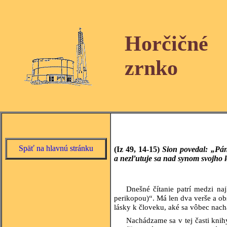
Horčičné
zrnko
Späť na hlavnú stránku
(Iz 49, 14-15)
Sion povedal: „Pá
a nezľutuje sa nad synom svojho 
Dnešné čítanie patrí medzi na
perikopou)“. Má len dva verše a ob
lásky k človeku, aké sa vôbec nach
Nachádzame sa v tej časti knih