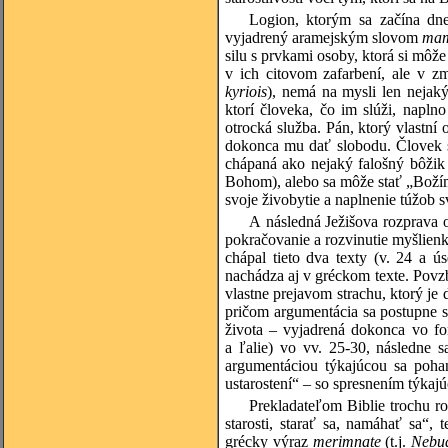
Logion, ktorým sa začína dneš
vyjadrený aramejským slovom
ma
silu s prvkami osoby, ktorá si môž
v ich citovom zafarbení, ale v z
kyriois
), nemá na mysli len nejak
ktorí človeka, čo im slúži, naplno
otrocká služba. Pán, ktorý vlastní
dokonca mu dať slobodu. Človek s
chápaná ako nejaký falošný bôžik 
Bohom), alebo sa môže stať „Boží
svoje živobytie a naplnenie túžob s
A následná Ježišova rozprava o
pokračovanie a rozvinutie myšlien
chápal tieto dva texty (v. 24 a ús
nachádza aj v gréckom texte. Povzb
vlastne prejavom strachu, ktorý je
pričom argumentácia sa postupne sk
života – vyjadrená dokonca vo fo
a ľalie) vo vv. 25-30, následne s
argumentáciou týkajúcou sa pohan
ustarostení“ – so spresnením týkajú
Prekladateľom Biblie trochu r
starosti, starať sa, namáhať sa“
grécky výraz
merimnate
(t.j.
Nebuď