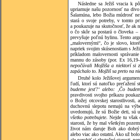
Následne sa Ježiš vracia k pô
upriamuje našu pozornosť na divo r
Šalamúna, lebo Božia múdrosť nek
stará o svoje potreby, v tomto 
a poukazuje na skutočnosť, že ak
o čo skôr sa postará o človeka –
prevyšuje poľnú bylinu. Tento arg
„malovernými“, čo je slovo, ktor
napriek svojim skúsenostiam s Jež
príkladom malovernosti správanie 
mannu do zásoby (por. Ex 16,19
nepočúvali Mojžiša a niektorí si 
zapáchalo to. Mojžiš sa preto na n
Druhé kolo Ježišovej argumen
ľudí, ktorí sú natoľko preťažení 
budeme jesť?‘ alebo: ‚Čo budem
pravdivosti svojho príkazu pouka
o Božej otcovskej starostlivosti,
duchovnú slepotu nemajú na výber
uvedomujú, že sú Božie deti, sú uš
všetko potrebujete.
Nejde tu však o
starosti, že by mal všetkým poze
život nám daruje Boh ako dobrý
alebo viac ako ostatní. Ako už bol
ale nerobiť si zbytočné starosti, ne