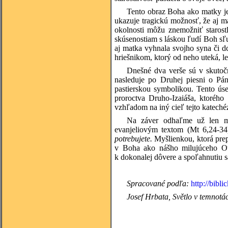
Tento obraz Boha ako matky je
ukazuje tragickú možnosť, že aj m
okolnosti môžu znemožniť staros
skúsenostiam s láskou ľudí Boh sľub
aj matka vyhnala svojho syna či d
hriešnikom, ktorý od neho uteká, l
Dnešné dva verše sú v skutočn
nasleduje po Druhej piesni o Pá
pastierskou symbolikou. Tento 
proroctva Druho-Izaiáša, ktorého
vzhľadom na iný cieľ tejto katech
Na záver odhaľme už len m
evanjeliovým textom (Mt 6,24-34
potrebujete.
Myšlienkou, ktorá prepá
v Boha ako nášho milujúceho Ot
k dokonalej dôvere a spoľahnutiu 
Spracované podľa:
http://bibli
Josef Hrbata, Světlo v temnotác