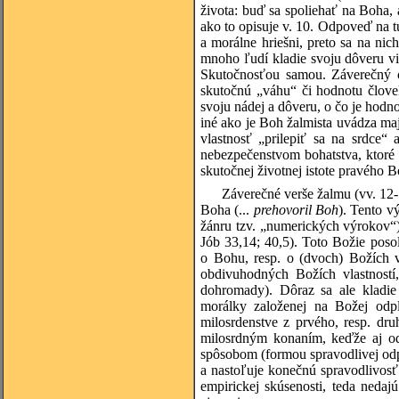
života: buď sa spoliehať na Boha, 
ako to opisuje v. 10. Odpoveď na t
a morálne hriešni, preto sa na nic
mnoho ľudí kladie svoju dôveru vi
Skutočnosťou samou. Záverečný o
skutočnú „váhu“ či hodnotu člove
svoju nádej a dôveru, o čo je hodno
iné ako je Boh žalmista uvádza ma
vlastnosť „prilepiť sa na srdce“
nebezpečenstvom bohatstva, ktoré
skutočnej životnej istote pravého B
Záverečné verše žalmu (vv. 12
Boha (...
prehovoril Boh
). Tento v
žánru tzv. „numerických výrokov“)
Jób 33,14; 40,5). Toto Božie pos
o Bohu, resp. o (dvoch) Božích v
obdivuhodných Božích vlastností
dohromady). Dôraz sa ale kladie n
morálky založenej na Božej odpl
milosrdenstve z prvého, resp. dr
milosrdným konaním, keďže aj o
spôsobom (formou spravodlivej odp
a nastoľuje konečnú spravodlivosť
empirickej skúsenosti, teda nedaj