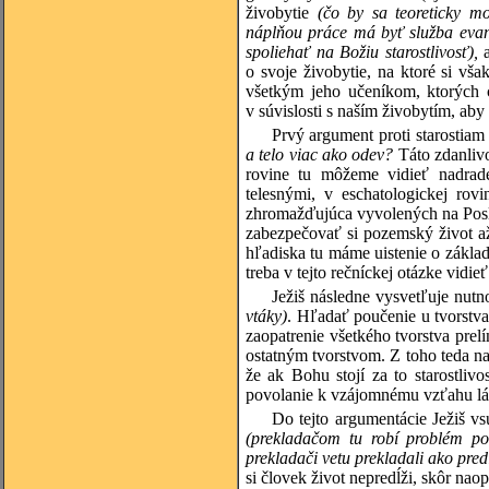
živobytie
(čo by sa teoreticky mo
náplňou práce má byť služba evan
spoliehať na Božiu starostlivosť),
a
o svoje živobytie, na ktoré si vša
všetkým jeho učeníkom, ktorých c
v súvislosti s naším živobytím, aby 
Prvý argument proti starostiam
a telo viac ako odev?
Táto zdanlivo
rovine tu môžeme vidieť nadrad
telesnými, v eschatologickej rov
zhromažďujúca vyvolených na Posl
zabezpečovať si pozemský život a
hľadiska tu máme uistenie o základ
treba v tejto rečníckej otázke vidi
Ježiš následne vysvetľuje nutn
vtáky)
. Hľadať poučenie u tvorstv
zaopatrenie všetkého tvorstva prel
ostatným tvorstvom. Z toho teda n
že ak Bohu stojí za to starostliv
povolanie k vzájomnému vzťahu l
Do tejto argumentácie Ježiš vs
(prekladačom tu robí problém pou
prekladači vetu prekladali ako pred
si človek život nepredĺži, skôr naop