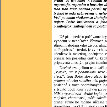
pridať čo len lakeť k svojmu živ
nepracujú, nepradú; a hovorím vám
teda Boh takto oblieka poľnú byl
Nebuďte teda ustarostení a neho
Veď po tomto všetkom sa zháňajú p
najprv Božie kráľovstvo a jeho
o zajtrajšok; zajtrajší deň sa pos
Už piatu nedeľu počúvame úryvk
vypočuli v nedeľných čítaniach n
stĺpoch náboženského života: almu
na Popolcovú stredu), je vynechaná, 
učeníkov k majetku), počujeme v 
prináša len poslednú časť 6. kapi
pripravená dnešným prvým čítaním,
Dnešné evanjelium teda začín
„výrok“, ale v pohanskom svete 
výrok“, teda Božie slovo alebo B
priamo od neho samého, ako prejav
posledné z troch spomínaných log
z týchto troch logií vyplýva
(prvé
bližšie vysvetľovať, druhé logion,
majetku, chamtivosť, môže zakaliť
druhej strane ho možno súčasne c
starostlivosti voči tým, ktorí sa na