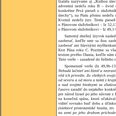
Izaiáša nazývame aj „Knihou útech
adventná nedeľa roku B – úvod do
konkrétne Prvá pieseň o služobní
útechy“), na Piatu pôstnu nedeľu 
Kvetnú nedeľu (tzv. Tretiu piese
o Pánovom služobníkovi – Iz 52,13
o Pánovom služobníkovi – Iz 49,1-9a
Samotný dnešný úryvok nasledu
zaoberať, keďže sme sa ňou zaobe
zaoberať ani hlavnými myšlienkam
Krst Pána roku C. Pozrime sa vš
textom prvého čítania, keďže nám 
Tieto verše – zasadené do širšieho 
Spomenuté verše (Iz 49,9b-1
Nebudú lačnieť ani žízniť a nezraní
vôd ich privedie. Zo všetkých svoji
od severu a od mora a tamtí z kraji
a nad svojimi biednymi sa zľutúva
časovo zaradiť do nejakého konkré
pre národ Izrael po jeho návrate z
na konečnú spásu, ktorú očakával
vidieť rovnako buď dobu a účinkov
(niektoré protestantské hnutia, tzv
na zemi po jeho druhom príchode;