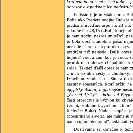
kraľovania na zemi v istej dobe – p
obrazov a v podstate len nadväzuje
Podstatný je tu však obraz Bo
Boha ako Pastiera svojho ľudu je v
predsa si uveďme aspoň Ž 23 a Ž 
v knihe Gn 48,15 („Boh, ktorý mi 
je nám trochu nezrozumiteľný: paš
to bola dosť chudobná paša, naj
nerastie – preto ich prorok nazýv
predtým nič nerástlo. Ďalší obra
hojnosť vôd, a tam, kde je voda, zá
prorok tieto obrazy chápal nielen
srdca. Taktiež ďalší obraz je nám 
z nich vznikli cesty a chodníky;
Izraelitom vrátiť sa na Sion a do
zástupy spasených, ktorí prídu na
egyptský Asuán, najjužnejšie mest
„čiernej Afriky“ – južne od Egyp
časti proroctva je výzvou ku chvá
i zemi, osobitne k „vrchom“, ktoré 
k chvále Boha). Nádej na spásu j
(posmrtného života), ale máme ju 
nad svojimi biednymi“, teda nad tý
Dostávame sa konečne k textu 