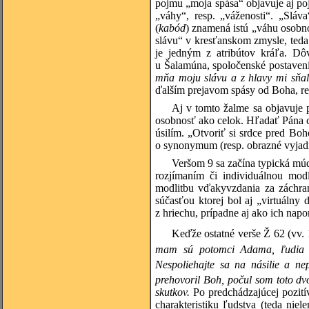
pojmu „moja spása“ objavuje aj po
„váhy“, resp. „váženosti“. „Slá
(
kabód
) znamená istú „váhu osobn
slávu“ v kresťanskom zmysle, teda 
je jedným z atribútov kráľa. 
u Šalamúna, spoločenské postaveni
mňa moju slávu a z hlavy mi sňal
ďalším prejavom spásy od Boha, r
Aj v tomto žalme sa objavuje 
osobnosť ako celok. Hľadať Pána c
úsilím. „Otvoriť si srdce pred Boh
o synonymum (resp. obrazné vyjad
Veršom 9 sa začína typická múd
rozjímaním či individuálnou mod
modlitbu vďakyvzdania za záchran
súčasťou ktorej bol aj „virtuálny
z hriechu, prípadne aj ako ich nap
Keďže ostatné verše Ž 62 (vv.
mam sú potomci Adama, ľudia s
Nespoliehajte sa na násilie a n
prehovoril Boh, počul som toto d
skutkov.
Po predchádzajúcej pozití
charakteristiku ľudstva (teda niel