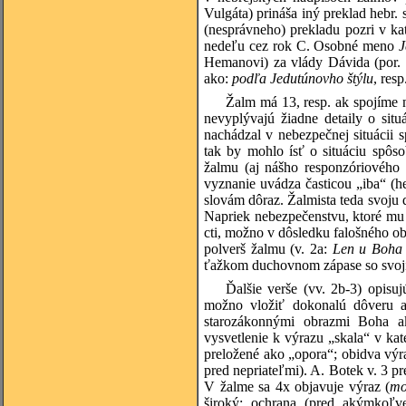
Vulgáta) prináša iný preklad hebr.
(nesprávneho) prekladu pozri v ka
nedeľu cez rok C. Osobné meno
J
Hemanovi) za vlády Dávida (por.
ako:
podľa Jedutúnovho štýlu
, resp
Žalm má 13, resp. ak spojíme 
nevyplývajú žiadne detaily o situ
nachádzal v nebezpečnej situácii 
tak by mohlo ísť o situáciu spôso
žalmu (aj nášho responzóriového 
vyznanie uvádza časticou „iba“ (h
slovám dôraz. Žalmista teda svoju d
Napriek nebezpečenstvu, ktoré mu h
cti, možno v dôsledku falošného ob
polverš žalmu (v. 2a:
Len u Boha 
ťažkom duchovnom zápase so svoj
Ďalšie verše (vv. 2b-3) opisu
možno vložiť dokonalú dôveru a
starozákonnými obrazmi Boha ak
vysvetlenie k výrazu „skala“ v ka
preložené ako „opora“; obidva výr
pred nepriateľmi). A. Botek v. 3 p
V žalme sa 4x objavuje výraz (
mo
široký: ochrana (pred akýmkoľve