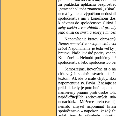
za praktickú aplikáciu bezprostr
„strateného“ teda znamená „získať 
nemá byť teda výpočtom nedostatko
spoločenstva má v konečnom dôsle
k návratu do spoločenstva Cirkvi. 
keby niekto z vás zblúdil od pravdy 
jeho dušu od smrti a zakryje množs
Napomínanie bratov ohrozenýc
Nenos nenávisť vo svojom srdci vo
seba!
Napomínanie je teda veľký p
bratovi. Naše ľudské pocity vedené
Konečne! ... Nebudú problémy!“ A
spoločenstva, lebo spoločenstvo bez
Samozrejme, hovoríme tu o nao
cirkevných spoločenstvách – také
textom. Ak ide o malé chyby, skôr 
napomenutia sv. Pavla „Znášajte s
príklad, kedy je potrebné napomenú
namierený priamo proti osobe toh
najdôležitejších zachovaných ru
nenachádza. Môžeme preto tvrdiť,
nemalo zmysel napomínať hriešn
spoločenstvo – napokon, každý ťaž
zvlášť tým, že spôsobuje pohoršen