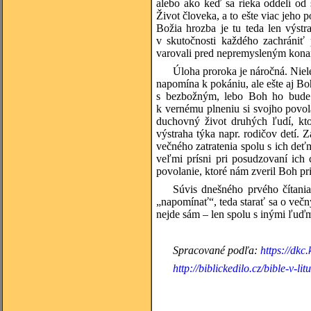
alebo ako keď sa rieka oddelí od
Život človeka, a to ešte viac jeho 
Božia hrozba je tu teda len výs
v skutočnosti každého zachrániť 
varovali pred nepremysleným kon
Úloha proroka je náročná. Niel
napomína k pokániu, ale ešte aj Bo
s bezbožným, lebo Boh ho bud
k vernému plneniu si svojho povol
duchovný život druhých ľudí, kto
výstraha týka napr. rodičov detí.
večného zatratenia spolu s ich deť
veľmi prísni pri posudzovaní ich 
povolanie, ktoré nám zveril Boh pri 
Súvis dnešného prvého čítani
„napomínať“, teda starať sa o več
nejde sám – len spolu s inými ľuďmi
Spracované podľa:
https://dkc
http://biblickedilo.cz/bible-v-lit