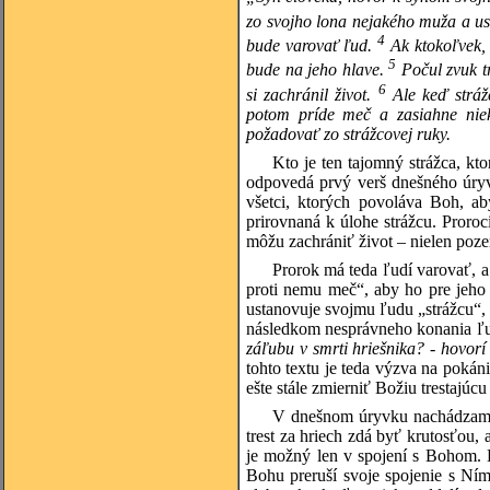
zo svojho lona nejakého muža a us
4
bude varovať ľud.
Ak ktokoľvek, 
5
bude na jeho hlave.
Počul zvuk tr
6
si zachránil život.
Ale keď strážc
potom príde meč a zasiahne niek
požadovať zo strážcovej ruky.
Kto je ten tajomný strážca, kt
odpovedá prvý verš dnešného úryvk
všetci, ktorých povoláva Boh, aby
prirovnaná k úlohe strážcu. Proroci
môžu zachrániť život – nielen poze
Prorok má teda ľudí varovať, 
proti nemu meč“, aby ho pre jeho 
ustanovuje svojmu ľudu „strážcu“, 
následkom nesprávneho konania ľu
záľubu v smrti hriešnika? - hovorí 
tohto textu je teda výzva na pokán
ešte stále zmierniť Božiu trestajú
V dnešnom úryvku nachádzame 
trest za hriech zdá byť krutosťou, 
je možný len v spojení s Bohom. 
Bohu preruší svoje spojenie s Ní