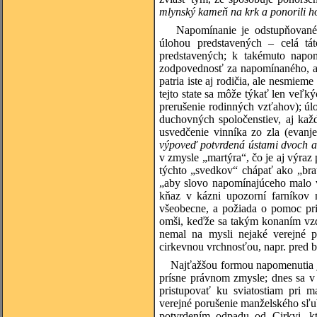
mlynský kameň na krk a ponorili ho
Napomínanie je odstupňované
úlohou predstavených – celá tá
predstavených; k takémuto napo
zodpovednosť za napomínaného, al
patria iste aj rodičia, ale nesmie
tejto state sa môže týkať len veľ
prerušenie rodinných vzťahov); ú
duchovných spoločenstiev, aj kaž
usvedčenie vinníka zo zla (evanj
výpoveď potvrdená ústami dvoch a
v zmysle „martýra“, čo je aj výraz 
týchto „svedkov“ chápať ako „brat
„aby slovo napomínajúceho malo v
kňaz v kázni upozorní farníkov 
všeobecne, a požiada o pomoc pri 
omši, keďže sa takým konaním vzďa
nemal na mysli nejaké verejné pr
cirkevnou vrchnosťou, napr. pred 
Najťažšou formou napomenutia je
prísne právnom zmysle; dnes sa v 
pristupovať ku sviatostiam pri 
verejné porušenie manželského sľub
potvrdením odpadu od Cirkvi, kt