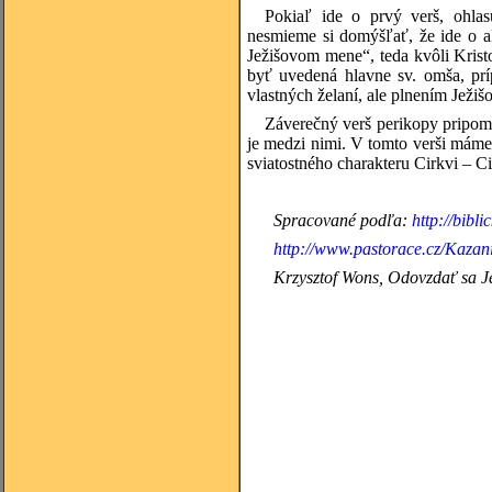
Pokiaľ ide o prvý verš, ohla
nesmieme si domýšľať, že ide o ak
Ježišovom mene“, teda kvôli Kristo
byť uvedená hlavne sv. omša, prí
vlastných želaní, ale plnením Ježišo
Záverečný verš perikopy pripomí
je medzi nimi. V tomto verši máme n
sviatostného charakteru Cirkvi – Ci
Spracované podľa:
http://bibli
http://www.pastorace.cz/Kazani
Krzysztof Wons, Odovzdať sa J