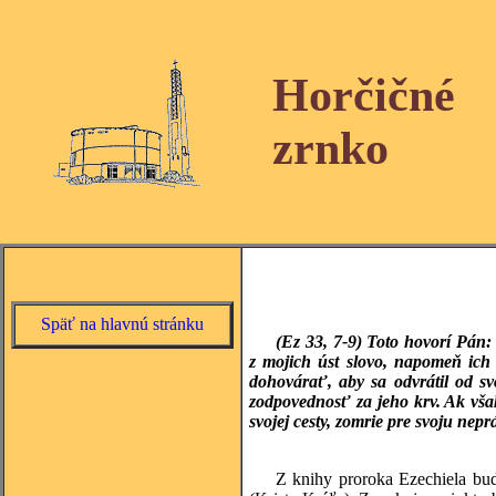
Horčičné
zrnko
Späť na hlavnú stránku
(Ez 33, 7-9) Toto hovorí Pán
z mojich úst slovo, napomeň ic
dohovárať, aby sa odvrátil od sv
zodpovednosť za jeho krv. Ak však
svojej cesty, zomrie pre svoju neprá
Z knihy proroka Ezechiela bud