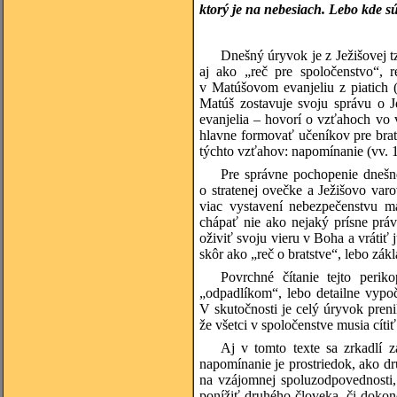
ktorý je na nebesiach. Lebo kde s
Dnešný úryvok je z Ježišovej tzv
aj ako „reč pre spoločenstvo“, r
v Matúšovom evanjeliu z piatich 
Matúš zostavuje svoju správu o Je
evanjelia – hovorí o vzťahoch vo v
hlavne formovať učeníkov pre bra
týchto vzťahov: napomínanie (vv. 1
Pre správne pochopenie dnešn
o stratenej ovečke a Ježišovo varo
viac vystavení nebezpečenstvu ma
chápať nie ako nejaký prísne práv
oživiť svoju vieru v Boha a vrátiť 
skôr ako „reč o bratstve“, lebo zák
Povrchné čítanie tejto peri
„odpadlíkom“, lebo detailne vypo
V skutočnosti je celý úryvok pren
že všetci v spoločenstve musia cítiť
Aj v tomto texte sa zrkadlí z
napomínanie je prostriedok, ako dru
na vzájomnej spoluzodpovednosti,
ponížiť druhého človeka, či dokon