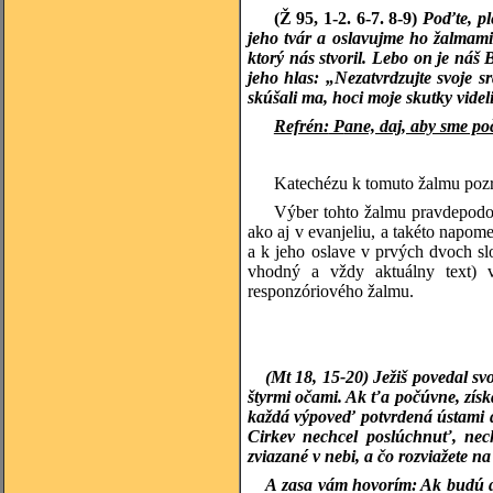
(Ž 95, 1-2. 6-7. 8-9)
P
oďte, p
jeho tvár a oslavujme ho žalmami
ktorý nás stvoril. Lebo on je náš
jeho hlas: „Nezatvrdzujte svoje 
skúšali ma, hoci moje skutky videl
Refrén:
P
ane, daj, aby sme poč
Katechézu k tomuto žalmu pozri
Výber tohto žalmu pravdepodob
ako aj v evanjeliu, a takéto napo
a k jeho oslave v prvých dvoch s
vhodný a vždy aktuálny text) 
responzóriového žalmu.
(Mt 18, 15-20) Ježiš povedal s
štyrmi očami. Ak ťa počúvne, získa
každá výpoveď potvrdená ústami d
Cirkev nechcel poslúchnuť, nec
zviazané v nebi, a čo rozviažete na
A zasa vám hovorím: Ak budú d