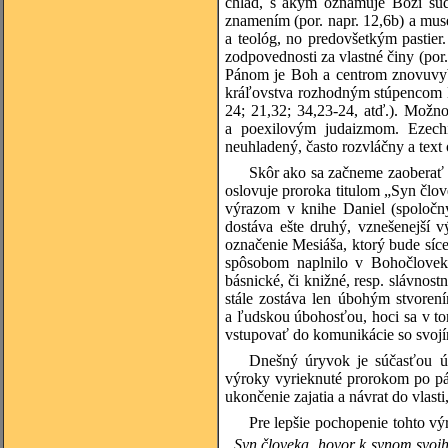
chlad, s akým oznamuje Boží súd,
znamením (por. napr. 12,6b) a muse
a teológ, no predovšetkým pastie
zodpovednosti za vlastné činy (por
Pánom je Boh a centrom znovuvybu
kráľovstva rozhodným stúpencom Dá
24; 21,32; 34,23-24, atď.). Možn
a poexilovým judaizmom. Ezechiel
neuhladený, často rozvláčny a tex
Skôr ako sa začneme zaoberať 
oslovuje proroka titulom „Syn člo
výrazom v knihe Daniel (spoločn
dostáva ešte druhý, vznešenejší 
označenie Mesiáša, ktorý bude sí
spôsobom naplnilo v Bohočloveko
básnické, či knižné, resp. slávnos
stále zostáva len úbohým stvorení
a ľudskou úbohosťou, hoci sa v tom
vstupovať do komunikácie so svojí
Dnešný úryvok je súčasťou úvo
výroky vyrieknuté prorokom po pád
ukončenie zajatia a návrat do vlas
Pre lepšie pochopenie tohto vý
„Syn človeka, hovor k synom svoj