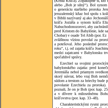
(Krista Kráľa). Zopakujme si, kto 
alebo „Boh je silný“). Bol synom
o generáciu staršieho proroka Je
jeruzalemský kňaz bol spolu s krá
v Biblii nazývaný aj ako Jechoniáš
kráľa Joziáša a synom kráľa Eli
Nabuchodonozorovi, aby zachránil
pred Kristom do Babylónie, kde sa
Chobar) v osade Tel Abíb (por. Ez 1
zvláštnou víziou povolal za pror
a potešoval. Jeho posledné proro
roku“, t.j. od zajatia kráľa Joach
medzi zajatcami v Babylonsku trv
spoľahlivé správy.
Ezechiel sa svojimi prorock
babylonského zajatia: pred koneč
Jeremiáša nebol priamym svedkom,
skorý návrat, lebo vraj Boh nemô
súdom a trestom za hriechy bude prá
povolanie Ezechiela za proroka).
poznali, že on je Boh (por. kap. 2
a v dôvere k milosrdnému Bohu,
kráľovstva (por. kap. 33–48).
Charakteristickými rysmi proro