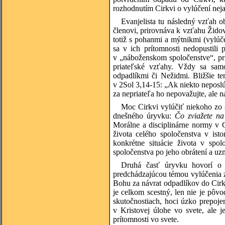
rozhodnutím Cirkvi o vylúčení neja
Evanjelista tu následný vzťah 
členovi, prirovnáva k vzťahu Žido
totiž s pohanmi a mýtnikmi (vylúč
sa v ich prítomnosti nedopustili 
v „náboženskom spoločenstve“, pr
priateľské vzťahy. Vždy sa samo
odpadlíkmi či Nežidmi. Bližšie t
v 2Sol 3,14-15: „Ak niekto neposlúc
za nepriateľa ho nepovažujte, ale n
Moc Cirkvi vylúčiť niekoho zo s
dnešného úryvku:
Čo zviažete na
Morálne a disciplinárne normy v C
života celého spoločenstva v ist
konkrétne situácie života v spo
spoločenstva po jeho obrátení a uz
Druhá časť úryvku hovorí o úp
predchádzajúcou témou vylúčenia z 
Bohu za návrat odpadlíkov do Cirk
je celkom scestný, len nie je pôv
skutočnostiach, hoci úzko prepoje
v Kristovej úlohe vo svete, ale 
prítomnosti vo svete.