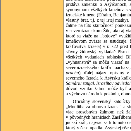
pridáva zmienku o Asýrčanoch, a
synonymom všetkých kmeňov severn
izraelské kmene (Efraim, Benjamín
vlastný brat, t.j. z tej istej matky
žalme na túto skutočnosť poukazu
v severoizraelskom Šíle, ako aj v
ktoré sa viaže na „bojové“ využi
kmeňovom zväze) sa usudzuje, ž
kráľovstva Izraela) v r. 722 pred
slávny židovský vykladač Písma 
všetkých vydaniach rabínskej Bi
„vyhnanstvá“ sa môžu viazať na
severoizraelského kráľa Joachaza
prachu
), ďalej nájazd opísaný v
severného Izraela k Asýrsku kr
Samáriu zaujal. Izraelitov odviedol
dôvod vzniku žalmu môže byť ak
a výchovu národu k pokániu, obno
Oficiálny slovenský katolíc
„Modlitba za obnovu Izraela“ a sl
viac prosebným žalmom než žal
v pôvodných hraniciach Zasľúbenej
judskí králi, najviac sa k tomuto 
ktorý v čase úpadku Asýrskej ríše