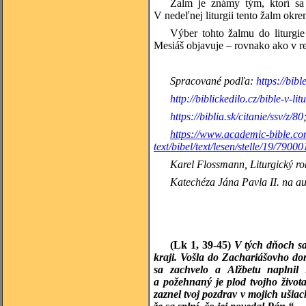
Žalm je známy tým, ktorí sa 
V nedeľnej liturgii tento žalm okr
Výber tohto žalmu do liturgi
Mesiáš objavuje – rovnako ako v re
Spracované podľa:
https://bib
http://biblickedilo.cz/bible-v-lit
https://biblia.sk/citanie/ssv/z/80
https://www.academic-bible.com/
text/bibel/text/lesen/stelle/19/7
Karel Flossmann, Liturgický ro
Katechéza Jána Pavla II. na au
(Lk 1, 39-45)
V tých dňoch sa
kraji. Vošla do Zachariášovho dom
sa zachvelo a Alžbetu naplnil
a požehnaný je plod tvojho živo
zaznel tvoj pozdrav v mojich ušiac