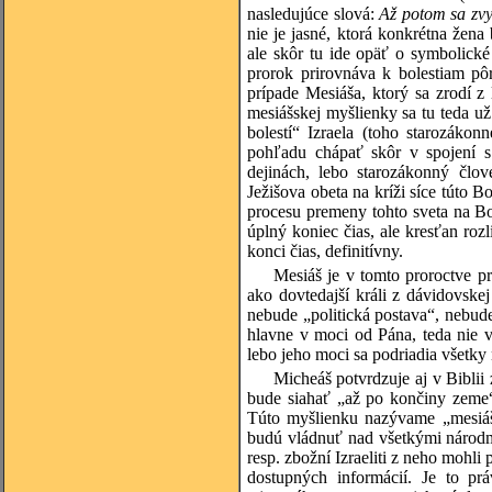
nasledujúce slová:
Až potom sa zvy
nie je jasné, ktorá konkrétna že
ale skôr tu ide opäť o symbolické 
prorok prirovnáva k bolestiam pôr
prípade Mesiáša, ktorý sa zrodí 
mesiášskej myšlienky sa tu teda u
bolestí“ Izraela (toho starozák
pohľadu chápať skôr v spojení 
dejinách, lebo starozákonný člov
Ježišova obeta na kríži síce túto Bo
procesu premeny tohto sveta na Bo
úplný koniec čias, ale kresťan rozl
konci čias, definitívny.
Mesiáš je v tomto proroctve pr
ako dovtedajší králi z dávidovskej
nebude „politická postava“, nebud
hlavne v moci od Pána, teda nie v 
lebo jeho moci sa podriadia všetky 
Micheáš potvrdzuje aj v Biblii
bude siahať „až po končiny zeme“
Túto myšlienku nazývame „mesiášs
budú vládnuť nad všetkými národm
resp. zbožní Izraeliti z neho mohli
dostupných informácií. Je to pr