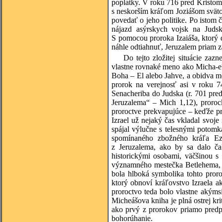
poplatky. V roku 716 pred Kristom 
s neskorším kráľom Joziášom svät
povedať o jeho politike. Po istom 
nájazd asýrskych vojsk na Judsk
S pomocou proroka Izaiáša, ktorý 
náhle odtiahnuť, Jeruzalem priam z
Do tejto zložitej situácie za
vlastne rovnaké meno ako Micha-el
Boha – El alebo Jahve, a obidva me
prorok na verejnosť asi v roku 
Senacheriba do Judska (r. 701 pred
Jeruzalema“ – Mich 1,12), proroc
proroctve prekvapujúce – keďže pr
Izrael už nejaký čas vkladal svoje
spájal výlučne s telesnými potomk
spomínaného zbožného kráľa Ez
z Jeruzalema, ako by sa dalo ča
historickými osobami, väčšinou 
významného mestečka Betlehema, k
bola hlboká symbolika tohto pror
ktorý obnoví kráľovstvo Izraela a
proroctvo teda bolo vlastne akýms
Micheášova kniha je plná ostrej kri
ako prvý z prorokov priamo predp
bohorúhanie.