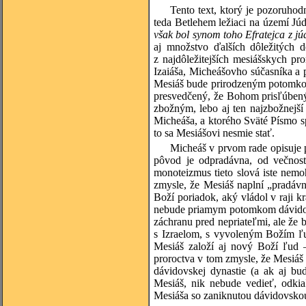
Tento text, ktorý je pozoruho
teda Betlehem ležiaci na území Jú
však bol synom toho Efratejca z j
aj množstvo ďalších dôležitých 
z najdôležitejších mesiášskych pr
Izaiáša, Micheášovho súčasníka a
Mesiáš bude prirodzeným potomkom
presvedčený, že Bohom prisľúbený
zbožným, lebo aj ten najzbožnejší
Micheáša, a ktorého Sväté Písmo s
to sa Mesiášovi nesmie stať.
Micheáš v prvom rade opisuje p
pôvod je odpradávna, od večnosti
monoteizmus tieto slová iste nemo
zmysle, že Mesiáš naplní „pradáv
Boží poriadok, aký vládol v raji 
nebude priamym potomkom dávidovsk
záchranu pred nepriateľmi, ale že
s Izraelom, s vyvoleným Božím ľ
Mesiáš založí aj nový Boží ľud 
proroctva v tom zmysle, že Mesiá
dávidovskej dynastie (a ak aj bud
Mesiáš, nik nebude vedieť, odkiaľ
Mesiáša so zaniknutou dávidovskou