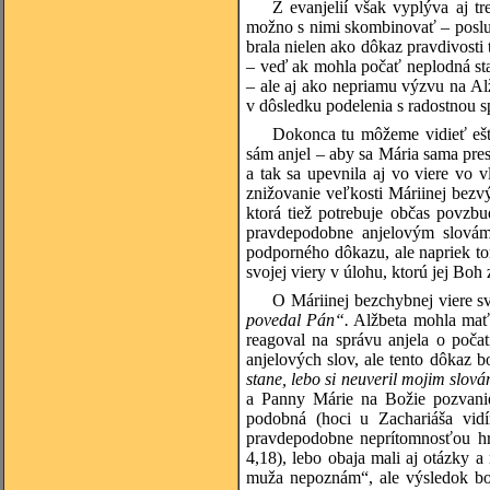
Z evanjelií však vyplýva aj t
možno s nimi skombinovať – posluš
brala nielen ako dôkaz pravdivosti 
– veď ak mohla počať neplodná st
– ale aj ako nepriamu výzvu na Alž
v dôsledku podelenia s radostnou s
Dokonca tu môžeme vidieť ešt
sám anjel – aby sa Mária sama pres
a tak sa upevnila aj vo viere vo 
znižovanie veľkosti Máriinej bezv
ktorá tiež potrebuje občas povzb
pravdepodobne anjelovým slovám
podporného dôkazu, ale napriek to
svojej viery v úlohu, ktorú jej Boh 
O Máriinej bezchybnej viere sv
povedal Pán“.
Alžbeta mohla mať p
reagoval na správu anjela o počat
anjelových slov, ale tento dôkaz b
stane, lebo si neuveril mojim slov
a Panny Márie na Božie pozvanie 
podobná (hoci u Zachariáša vidí
pravdepodobne neprítomnosťou hr
4,18), lebo obaja mali aj otázky 
muža nepoznám“, ale výsledok boli