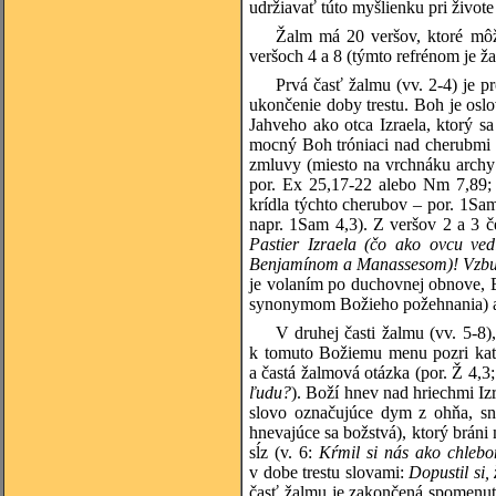
udržiavať túto myšlienku pri život
Žalm má 20 veršov, ktoré môž
veršoch 4 a 8 (týmto refrénom je ž
Prvá časť žalmu (vv. 2-4) je 
ukončenie doby trestu. Boh je oslov
Jahveho ako otca Izraela, ktorý s
mocný Boh tróniaci nad cherubmi 
zmluvy (miesto na vrchnáku archy 
por. Ex 25,17-22 alebo Nm 7,89; p
krídla týchto cherubov – por. 1Sam
napr. 1Sam 4,3). Z veršov 2 a 3 č
Pastier Izraela (čo ako ovcu ved
Benjamínom a Manassesom)! Vzbuď
je volaním po duchovnej obnove, Bo
synonymom Božieho požehnania) a
V druhej časti žalmu (vv. 5-8
k tomuto Božiemu menu pozri kate
a častá žalmová otázka (por. Ž 4,3
ľudu?
). Boží hnev nad hriechmi I
slovo označujúce dym z ohňa, sn
hnevajúce sa božstvá), ktorý bráni 
sĺz (v. 6:
Kŕmil si nás ako chlebo
v dobe trestu slovami:
Dopustil si,
časť žalmu je zakončená spomenut