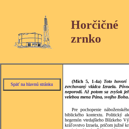
Horčičné
zrnko
(Mich 5, 1-4a)
Toto hovorí 
Späť na hlavnú stránku
zvrchovaný vládca Izraela. Pôvo
neporodí. Až potom sa zvyšok jeh
velebou mena Pána, svojho Boha. A
Pre pochopenie náboženskéh
biblického kontextu. Politický a
hegemón vtedajšieho Blízkeho Výc
kráľovstvo Izraela, pričom južné kr