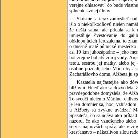
verejne ohlasovať, čo bude vlast
splnenie svojej úlohy.
Skúsme sa teraz zamyslieť nad
išlo o niekoľkodňovú nielen namáh
že nešla sama, ale pridala sa k 
umiestňuje Zvestovanie do gali
obklopujúcich Jeruzalema, to znam
o dnešné malé pútnické mestečko A
asi 10 km juhozápadne – jeho men
bol zrejme bohatý zdroj vody. Anje
tetou, sestrou jej matky, alebo jej
osobne poznali, lebo Mária by as
Zachariášovho domu, Alžbeta ju s
Kazatelia najčastejšie ako dô
blížnym. Hneď ako sa dozvedela, že 
pravdepodobne domyslela, že Alžb
To svedčí nielen o Máriinej citlivos
je len domnienka, hoci vzhľadom 
u Alžbety sa zvykne uvádzať Már
Spasiteľa, čo sa udáva ako príklad
názoru, čo ako vznešeného alebo p
servis najnovších správ, ale v zm
kresťanstvo – nákazlivou silou rado