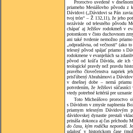
Proroctvo uvedené v dnešnom 
priameho Mesiášovho pôvodu z krá
Dávidovi („Dávidovi sa Pán zaviaz
tvoj trón“ – Ž 132,11), že jeho p
nezávisle od telesného pôvodu M
chápať aj Ježišov rodokmeň v ev
potomkom v čisto duchovnom zmysl
ani také tvrdenie nemožno priamo
„odpradávna, od večnosti“ (ako to 
telesný pôvod spájať priamo s Dáv
rodokmene v evanjeliách sa zdanli
pôvod od kráľa Dávida, ale ich 
teologické pravdy než pravdu hist
pravého človečenstva napriek je
prisľúbený Abrahámovi a Dávidovi 
v dnešnej dobe – nemá priamu 
potvrdením, že Ježišovi súčasníci v
vtedy potrebné kritériá pre uznanie
Toto Micheášovo proroctvo o
s Dávidom v zmysle naplnenia Bož
priamym telesným Dávidovým po
dávidovskej dynastie prestali vkl
prináša dokonca aj čas príchodu M
do času, kým rodička neporodí.
J
udalosť v historickom čase (mo