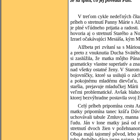
že sa splní, čo jej povedal Pán.“
V treťom cykle nedeľných číta
príbeh o stretnutí Panny Márie s A
je plné vľúdneho prijatia a radosti
hovoria aj o stretnutí Starého a 
Izrael očakávajúci Mesiáša, kým Má
Alžbeta pri zvítaní sa s Mário
a preto z vnuknutia Ducha Svätéh
si zaslúžila, že matka môjho Pán
gramaticky vlastne superlatív a z
nad všetky ostatné ženy. V Starom 
bojovníčky, ktoré sa usilujú o z
a pokojnému mladému dievčaťu, kt
staršia, prejavuje mladučkej Márii
veľmi problematické. Avšak blahosl
ktorej bezvýhradne postavila svoj ž
Celý príbeh pripomína cestu A
matky pripomína tanec kráľa Dávi
uchovávali tabule Zmluvy, manna 
ľudu. Ján v lone matky jasá od r
stretnutí dvoch žien v požehnanom
Obaja majú tajomný pôvod, lebo je
toho druhého dáva jasne najavo, k