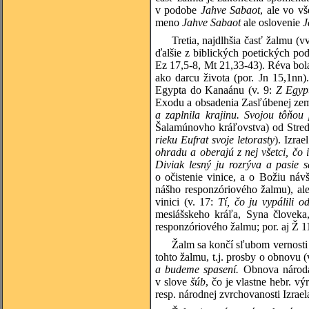
v podobe
Jahve Sabaot
, ale vo v
meno
Jahve Sabaot
ale oslovenie
J
Tretia, najdlhšia časť žalmu (
ďalšie z biblických poetických pod
Ez 17,5-8, Mt 21,33-43). Réva bol
ako darcu života (por. Jn 15,1nn)
Egypta do Kanaánu (v. 9:
Z Egypt
Exodu a obsadenia Zasľúbenej zeme
a zaplnila krajinu. Svojou tôňou
Šalamúnovho kráľovstva) od Stred
rieku Eufrat svoje letorasty
). Izra
ohradu a oberajú z nej všetci, čo 
Diviak lesný ju rozrýva a pasie 
o očistenie vinice, a o Božiu návš
nášho responzóriového žalmu), ale
vinici (v. 17:
Tí, čo ju vypálili o
mesiášskeho kráľa, Syna človeka,
responzóriového žalmu; por. aj Ž 1
Žalm sa končí sľubom vernosti 
tohto žalmu, t.j. prosby o obnovu (
a budeme spasení.
Obnova národa
v slove
šúb
, čo je vlastne hebr. 
resp. národnej zvrchovanosti Izrae