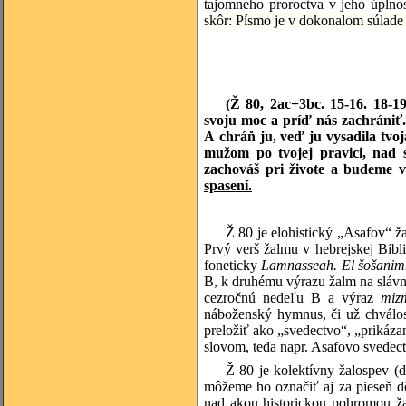
tajomného proroctva v jeho úplno
skôr: Písmo je v dokonalom súlade
(Ž 80, 2ac+3bc. 15-16. 18-1
svoju moc a príď nás zachrániť. 
A chráň ju, veď ju vysadila tvoj
mužom po tvojej pravici, nad s
zachováš pri živote a budeme v
spasení.
Ž 80 je elohistický „Asafov“ ž
Prvý verš žalmu v hebrejskej Bibli
foneticky
Lamnasseah
. El šošani
B, k druhému výrazu žalm na slávn
cezročnú nedeľu B a výraz
miz
náboženský hymnus, či už chválo
preložiť ako „svedectvo“, „prikáza
slovom, teda napr. Asafovo svedect
Ž 80 je kolektívny žalospev (do
môžeme ho označiť aj za pieseň d
nad akou historickou pohromou ža