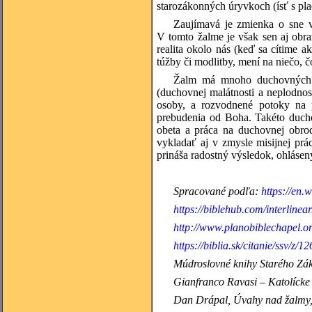
starozákonných úryvkoch (ísť s pl
Zaujímavá je zmienka o sne v
V tomto žalme je však sen aj ob
realita okolo nás (keď sa cítime 
túžby či modlitby, mení na niečo, č
Žalm má mnoho duchovných v
(duchovnej malátnosti a neplodnost
osoby, a rozvodnené potoky na 
prebudenia od Boha. Takéto ducho
obeta a práca na duchovnej obrod
vykladať aj v zmysle misijnej prá
prináša radostný výsledok, ohlásený
Spracované podľa:
https://en.
https://biblehub.com/interline
http://www.planobiblechapel.or
https://biblia.sk/citanie/ssv/z/12
Múdroslovné knihy
Starého Zák
Gianfranco Ravasi – Katolícke 
Dan Drápal, Úvahy nad žalmy, 5