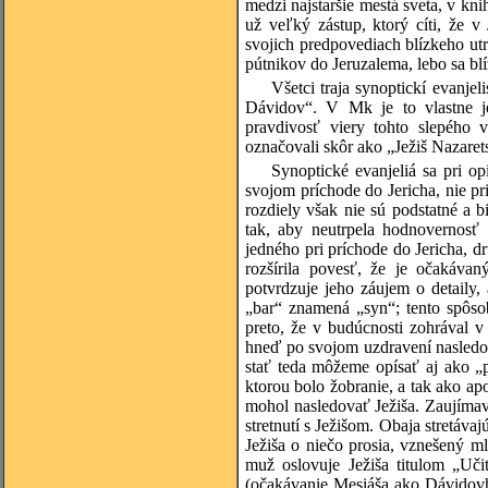
medzi najstaršie mestá sveta, v kni
už veľký zástup, ktorý cíti, že 
svojich predpovediach blízkeho utr
pútnikov do Jeruzalema, lebo sa blí
Všetci traja synoptickí evanje
Dávidov“. V Mk je to vlastne je
pravdivosť viery tohto slepého
označovali skôr ako „Ježiš Nazarets
Synoptické evanjeliá sa pri opi
svojom príchode do Jericha, nie pr
rozdiely však nie sú podstatné a b
tak, aby neutrpela hodnovernosť 
jedného pri príchode do Jericha, d
rozšírila povesť, že je očakáv
potvrdzuje jeho záujem o detaily,
„bar“ znamená „syn“; tento spôs
preto, že v budúcnosti zohrával v
hneď po svojom uzdravení nasledova
stať teda môžeme opísať aj ako „p
ktorou bolo žobranie, a tak ako apo
mohol nasledovať Ježiša. Zaujímav
stretnutí s Ježišom. Obaja stretáva
Ježiša o niečo prosia, vznešený m
muž oslovuje Ježiša titulom „Uč
(očakávanie Mesiáša ako Dávidovh