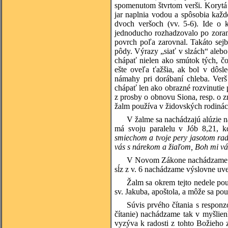
spomenutom štvrtom verši. Korytá 
jar naplnia vodou a spôsobia každ
dvoch veršoch (vv. 5-6). Ide o k
jednoducho rozhadzovalo po zoran
povrch poľa zarovnal. Takáto sejb
pôdy. Výrazy „siať v slzách“ alebo
chápať nielen ako smútok tých, čo 
ešte oveľa ťažšia, ak bol v dôsl
námahy pri dorábaní chleba. Verš
chápať len ako obrazné rozvinutie pr
z prosby o obnovu Siona, resp. o z
žalm používa v židovských rodinác
V žalme sa nachádzajú alúzie 
má svoju paralelu v Jób 8,21, k
smiechom a tvoje pery jasotom ra
vás s nárekom a žiaľom, Boh mi vá
V Novom Zákone nachádzame myš
sĺz z v. 6 nachádzame výslovne uve
Žalm sa okrem tejto nedele po
sv. Jakuba, apoštola, a môže sa po
Súvis prvého čítania s respon
čítanie) nachádzame tak v myšlien
vyzýva k radosti z tohto Božieho z