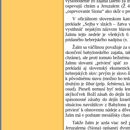
vyslobodenie zo zajatia (alebo za i
ospevujú chrám a Jeruzalem (Ž 42
„ospevovanie Siona“ ako skôr o p
V oficiálnom slovenskom kat
preklade „Sejba v slzách – žatva 
vystihnúť nejakým názvom hlavn
žalmu tejto nedele je všetkých 
pridaného hebrejského nadpisu (v.
Žalm sa väčšinou považuje za 
skončení babylonského zajatia, t
chráme), ale proti tomuto bežnému
žalmu slovami „priviesť späť zo 
prekladá aj slovenský ekumenick
hebrejských slov: prvým je slovo
š
k pôvodnému stavu (možno ho teda 
druhým je
šibat
(príp.
šebitenu
), k
osud). Pieseň nemusí byť teda le
akýkoľvek Boží zásah do dejín Iz
spásonosné zásahy do dejín Izrae
situáciou navrátilcov z Babylonu
priviesť k obnoveniu nádeje a dôv
žalm má v podstate mesiášsky char
Takže žalm je azda viac než
Jeruzalema (Siona) opísanej dvom