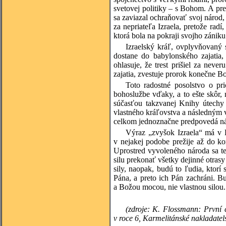
svetovej politiky – s Bohom. A pr
sa zaviazal ochraňovať svoj národ, 
za nepriateľa Izraela, pretože rad
ktorá bola na pokraji svojho zániku
Izraelský kráľ, ovplyvňovaný 
dostane do babylonského zajatia,
ohlasuje, že trest prišiel za nev
zajatia, zvestuje prorok konečne B
Toto radostné posolstvo o pri
bohoslužbe vďaky, a to ešte skôr, 
súčasťou takzvanej Knihy útechy 
vlastného kráľovstva a následným 
celkom jednoznačne predpovedá návr
Výraz „zvyšok Izraela“ má v B
v nejakej podobe prežije až do k
Uprostred vyvoleného národa sa te
silu prekonať všetky dejinné otrasy
sily, naopak, budú to ľudia, ktorí
Pána, a preto ich Pán zachráni. B
a Božou mocou, nie vlastnou silou.
(zdroje: K. Flossmann: První 
v roce 6, Karmelitánské nakladatel