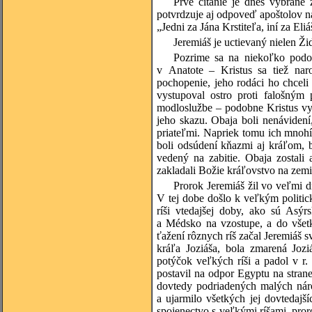
Prvé čítanie je dnes vybrané
potvrdzuje aj odpoveď apoštolov n
„Jedni za Jána Krstiteľa, iní za El
Jeremiáš je uctievaný nielen Ži
Pozrime sa na niekoľko podob
v Anatote – Kristus sa tiež nar
pochopenie, jeho rodáci ho chceli
vystupoval ostro proti falošným 
modloslužbe – podobne Kristus vyh
jeho skazu. Obaja boli nenávidení,
priateľmi. Napriek tomu ich mnohí 
boli odsúdení kňazmi aj kráľom, bi
vedený na zabitie. Obaja zostali
zakladali Božie kráľovstvo na zemi
Prorok Jeremiáš žil vo veľmi
V tej dobe došlo k veľkým politi
ríši vtedajšej doby, ako sú Asý
a Médsko na vzostupe, a do všet
ťažení rôznych ríš začal Jeremiáš 
kráľa Joziáša, bola zmarená Joz
potýčok veľkých ríši a padol v r.
postavil na odpor Egyptu na strane
dovtedy podriadených malých náro
a ujarmilo všetkých jej dovtedaj
spojenectvo s veľkými ríšami, pro