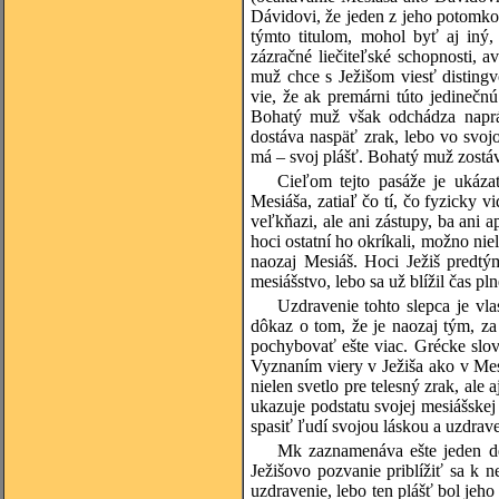
Dávidovi, že jeden z jeho potomko
týmto titulom, mohol byť aj iný,
zázračné liečiteľské schopnosti, 
muž chce s Ježišom viesť distingv
vie, že ak premárni túto jedinečn
Bohatý muž však odchádza naprá
dostáva naspäť zrak, lebo vo svoj
má – svoj plášť. Bohatý muž zost
Cieľom tejto pasáže je ukáza
Mesiáša, zatiaľ čo tí, čo fyzicky vi
veľkňazi, ale ani zástupy, ba ani 
hoci ostatní ho okríkali, možno niele
naozaj Mesiáš. Hoci Ježiš predtý
mesiášstvo, lebo sa už blížil čas p
Uzdravenie tohto slepca je vl
dôkaz o tom, že je naozaj tým, za
pochybovať ešte viac. Grécke slov
Vyznaním viery v Ježiša ako v Mesiá
nielen svetlo pre telesný zrak, ale 
ukazuje podstatu svojej mesiášskej
spasiť ľudí svojou láskou a uzdra
Mk zaznamenáva ešte jeden det
Ježišovo pozvanie priblížiť sa k 
uzdravenie, lebo ten plášť bol je