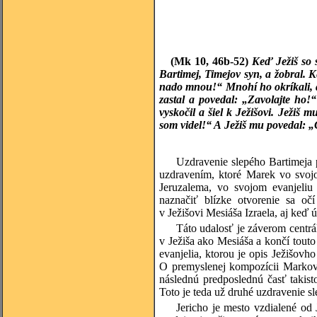
(Mk 10, 46b-52)
Keď Ježiš so 
Bartimej, Timejov syn, a žobral. K
nado mnou!“ Mnohí ho okríkali, a
zastal a povedal: „Zavolajte ho!
vyskočil a šiel k Ježišovi. Ježiš
som videl!“ A Ježiš mu povedal: „C
Uzdravenie slepého Bartimeja 
uzdravením, ktoré Marek vo svojo
Jeruzalema, vo svojom evanjeliu z
naznačiť blízke otvorenie sa oč
v Ježišovi Mesiáša Izraela, aj keď 
Táto udalosť je záverom centrá
v Ježiša ako Mesiáša a končí tout
evanjelia, ktorou je opis Ježišovh
O premyslenej kompozícii Markovh
následnú predposlednú časť takist
Toto je teda už druhé uzdravenie 
Jericho je mesto vzdialené od 