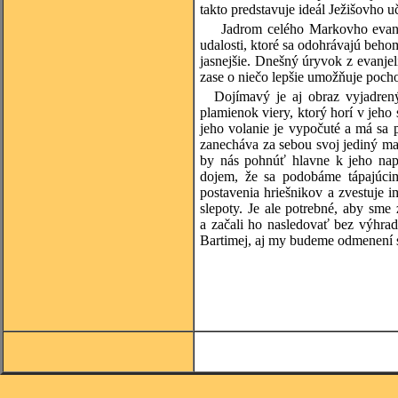
takto predstavuje ideál Ježišovho u
Jadrom celého Markovho evanje
udalosti, ktoré sa odohrávajú beho
jasnejšie. Dnešný úryvok z evanjel
zase o niečo lepšie umožňuje pochop
Dojímavý je aj obraz vyjadrený
plamienok viery, ktorý horí v jeho 
jeho volanie je vypočuté a má sa p
zanecháva za sebou svoj jediný maj
by nás pohnúť hlavne k jeho n
dojem, že sa podobáme tápajúci
postavenia hriešnikov a zvestuje i
slepoty. Je ale potrebné, aby sme
a začali ho nasledovať bez výhrad
Bartimej, aj my budeme odmenení s