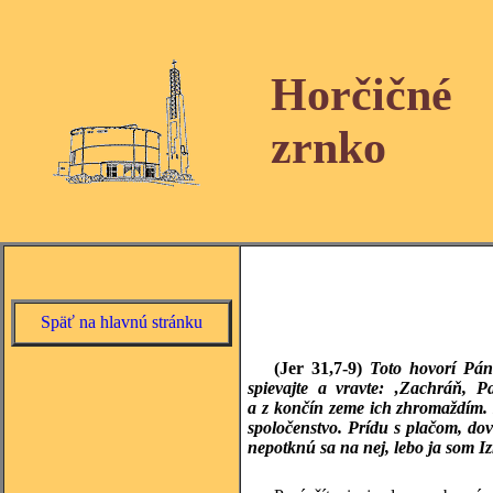
Horčičné
zrnko
Späť na hlavnú stránku
(Jer 31,7-9)
Toto hovorí Pán:
spievajte a vravte: ‚Zachráň, P
a z končín zeme ich zhromaždím. 
spoločenstvo. Prídu s plačom, do
nepotknú sa na nej, lebo ja som I