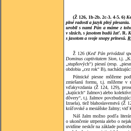
(Ž 126, 1b-2b. 2c-3. 4-5. 6)
Ke
plné radosti a jazyk plný plesania.
urobil s nami Pán a máme z toh
v slzách, s jasotom budú žať.
R.
K
s jasotom a svoje snopy prinesú.
R
Ž 126 (
Keď Pán privádzal spä
Dominus captivitatem Sion
, t.j. 
„stupňových“) piesní (resp. „pies
obdobia „cez rok“ B), nachádzajúcic
Pútnické piesne môžeme podľ
zmiešanú formu, t.j. môžeme v n
vďakyvzdania (Ž 124, 129), prose
„kajúcich“ žalmov) alebo kolektív
dôvery“, t.j. žalmov povzbudzujú
Izraela), tiež blahoslavenstvá (Ž
kráľovské a mesiášske žalmy; viď k
Náš žalm možno podľa literárn
o ukončenie utrpenia alebo o neja
uvidíme neskôr na základe podrobn