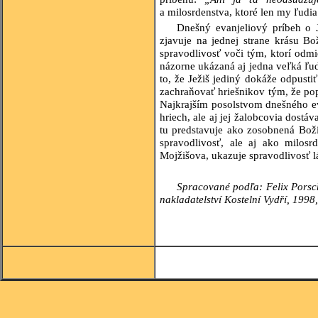
a milosrdenstva, ktoré len my ľudi
Dnešný evanjeliový príbeh o 
zjavuje na jednej strane krásu Bo
spravodlivosť voči tým, ktorí odmi
názorne ukázaná aj jedna veľká ľud
to, že Ježiš jediný dokáže odpustiť
zachraňovať hriešnikov tým, že pop
Najkrajším posolstvom dnešného eva
hriech, ale aj jej žalobcovia dostá
tu predstavuje ako zosobnená Boži
spravodlivosť, ale aj ako milosr
Mojžišova, ukazuje spravodlivosť l
Spracované podľa: Felix Porsc
nakladatelství Kostelní Vydří, 1998,