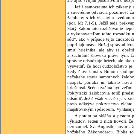
ale aj so svojím posolstvom o bezp
Ježiš samozrejme ich zákerný 
a suverénne odvracia pozornosť ža
žalobcov s ich vlastným svedomím. 
(por. Mt 7,1-5). Ježiš teda prekv
Starý Zákon toto rozlišovanie nepo
a vykonávateľom tohto rozsudku ma
súd“, ako v prípade tejto cudzolož
popri tajomstve Božej spravodlivos
smrť hriešnika, ale aby sa obráti
a zachrániť človeka práve tým, ž
správne odsudzuje hriech, ale ak
vysvetliť, že hoci cudzoložstvo je
kedy človek má s Bohom spoluprac
nečakane stavia samotných žalobc
naopak, ponúka im takisto novú š
hriešnosti. Scéna začína byť veľmi 
Pokryteckí žalobcovia totiž preds
odsúdiť. Ježiš však vie, čo je v sr
preto odkrýva pokrytectvo týchto 
majstrovským spôsobom. Vyhlasuje 
A potom sa skláňa a prstom p
výkladov. Jeden z nich hovorí, že
nerozumel. Sv. Augustín hovorí, že
božského Zákonodarcu. Biblia t