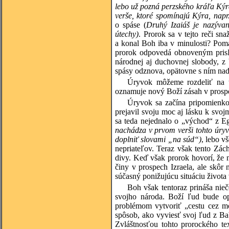
lebo už pozná perzského kráľa Kýra 
verše, ktoré spomínajú Kýra, napr
o spáse (
Druhý Izaiáš je nazývan
útechy)
. Prorok sa v tejto reči sn
a konal Boh iba v minulosti? Pom
prorok odpovedá obnoveným prisľ
národnej aj duchovnej slobody, z
spásy odznova, opätovne s ním nad
Úryvok môžeme rozdeliť na t
oznamuje nový Boží zásah v prospec
Úryvok sa začína pripomienko
prejavil svoju moc aj lásku k svo
sa teda nejednalo o „východ“ z E
nachádza v prvom verši tohto úryv
doplniť slovami „na súd“)
, lebo v
nepriateľov. Teraz však tento Zác
divy. Keď však prorok hovorí, že 
činy v prospech Izraela, ale skôr
súčasný ponižujúcu situáciu života
Boh však tentoraz prináša nieč
svojho národa. Boží ľud bude o
problémom vytvoriť „cestu cez mo
spôsob, ako vyviesť svoj ľud z Bab
Zvláštnosťou tohto prorockého te