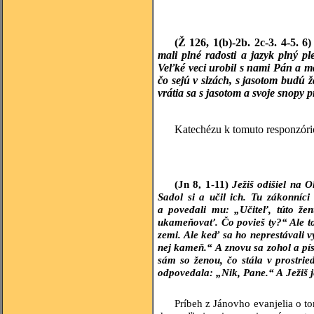
(Ž 126, 1(b)-2b. 2c-3. 4-5. 6
mali plné radosti a jazyk plný p
Veľké veci urobil s nami Pán a 
čo sejú v slzách, s jasotom budú 
vrátia sa s jasotom a svoje snopy 
Katechézu k tomuto responzóri
(Jn 8, 1-11)
Ježiš odišiel na 
Sadol si a učil ich. Tu zákonníci a
a povedali mu: „Učiteľ, túto žen
ukameňovať. Čo povieš ty?“ Ale to 
zemi. Ale keď sa ho neprestávali v
nej kameň.“ A znovu sa zohol a pís
sám so ženou, čo stála v prostrie
odpovedala: „Nik, Pane.“ A Ježiš 
Príbeh z Jánovho evanjelia o to