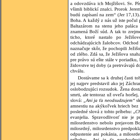
a odovzdáva ich Mojžišovi. Sv. Pís
všimli biblickí znalci. Prorok Jere
budú zapísaní na zem“ (Jer 17,13).
Boha. A každý z nás už iste počul 
Baltazárom na stenu jeho paláca
znamená Boží súd. A tak to zrejme 
ticho, ktoré nastalo po Ježiš
odchádzajúcich žalobcov. Odchod 
naznačuje skôr, že pochopili Ježi
od zlého. Zdá sa, že Ježišova snah
pre právo sú ešte stále v poriadku
židovstve tej doby (a pretrvávajú do
chválu.
Dostávame sa k druhej časti to
jej najprv predstavil ako jej Zách
oslobodzujúci rozsudok. Žena dostá
smrti, ale tentoraz už oveľa horšej
slová:
„Ani ja ťa neodsudzujem“
sk
amnestiu na akýkoľvek hriech bez 
posledné slová z tohto príbehu: „
Ch
evanjelia. Spravodlivosť nie je 
milosrdenstvo nebolo prejavom Bo
milosrdný, milosrdenstvo predpoklad
odpustenie ani pokánia, a milosrd
príbehu:
„Ani ja ťa neodsudzu