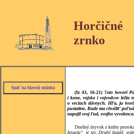
Horčičné
zrnko
Späť na hlavnú stránku
(Iz 43, 16-21)
T
oto hovorí Pá
i kone, vojsko i vojvodcov ležia m
o veciach dávnych. Hľa, ja tvorí
pustatine. Bude ma chváliť poľná z
napojil svoj ľud, svojho vyvolenca
Dnešný úryvok z knihy proroka
Izraela“, je tzv. Druhý Izaiáš, s