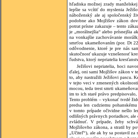
hľadiska možnej zrady manželskej
lepšie sa vcítiť do myslenia Ježi
náboženský ale aj spoločenský ži
podobne ako Mojžišov zákon dovoľ
potrat prísne zakazuje – tento záka
je „morálnejšia“ alebo prísnejšia 
na vonkajšie zachovávanie morálky
smrťou ukameňovaním (por. Dt 22,
odôvodnenie, ktoré je pre nás sa
skutočnosť ukazuje vznešenosť kres
ľudstva, ktorý nepriatelia kresťans
Ježišovi nepriatelia, hoci na
ďalej, oni sami Mojžišov zákon v te
to, aby nastražili Ježišovi pascu
v tejto veci v zmenených okolnosti
mocou, teda trest smrti ukameňovan
im to ich staré právo predpisovalo,
Tento problém – vykonať tvrdé žido
predsa len cudziemu pohanskému pr
v tomto prípade očividne nešlo l
odlišných právnych poriadkov, ale 
zvládnuť. V prípade, žeby schvál
Mojžišovho zákona, a stratil by pov
„Učiteľ“), ale ak by sa postavil za