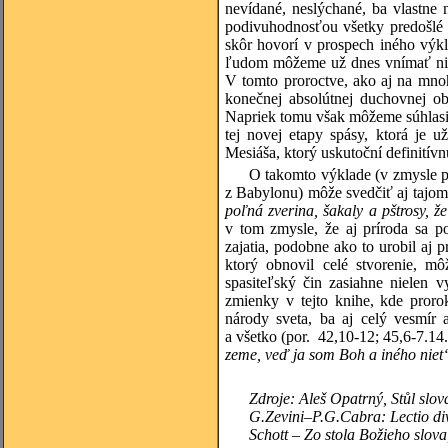
nevídané, neslýchané, ba vlastne 
podivuhodnosťou všetky predošlé 
skôr hovorí v prospech iného výk
ľudom môžeme už dnes vnímať nie I
V tomto proroctve, ako aj na mno
konečnej absolútnej duchovnej ob
Napriek tomu však môžeme súhlasiť
tej novej etapy spásy, ktorá je u
Mesiáša, ktorý uskutoční definitívn
O takomto výklade (v zmysle p
z Babylonu) môže svedčiť aj tajom
poľná zverina, šakaly a pštrosy, ž
v tom zmysle, že aj príroda sa p
zajatia, podobne ako to urobil aj 
ktorý obnovil celé stvorenie, m
spasiteľský čin zasiahne nielen 
zmienky v tejto knihe, kde proro
národy sveta, ba aj celý vesmír 
a všetko (por.
42,10-12
;
45,6-7.14
zeme, veď ja som Boh a iného niet
Zdroje: Aleš Opatrný, Stůl slov
G.Zevini
–P.G.Cabra: Lectio div
Schott
– Zo stola Božieho slov