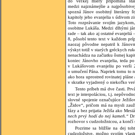
do veľkej miery pripomína sta
medzi najznámejšie a najpôsobive
spozná Jánov osobitný literárny š
kapitoly jeho evanjelia s údivom zi
Toto rozprávanie svojím jazykom,
osobitne Lukáša. Medzi dlhými já
rade – tak ako aj ostatné evanjeliá
8, pôsobí tento text v každom prí
naozaj pôvodne nepatril k Jánov
výskyt totiž v starých gréckych ruk
nenachádza na začiatku ôsmej kapit
koniec Jánovho evanjelia, teda p
v Lukášovom evanjeliu po verši 2
o umučení Pána. Napriek tomu to n
ako hora uprostred rovinatej pláne
v skratke vyjadrený o niekoľko verš
Tento príbeh má dve časti. Prvá
text je interpoláciou, t.j. nepôvod
slovné spojenie označujúce Ježiš
„Židov“, pričom má na mysli zauží
fázy a bez prijatia Ježiša ako Mesiá
nech prvý hodí do nej kameň.“
Dr
rozhovor s cudzoložnicou, a končí 
Pozrime sa bližšie na dej toht
cudzoložstve, možno svojím vlas