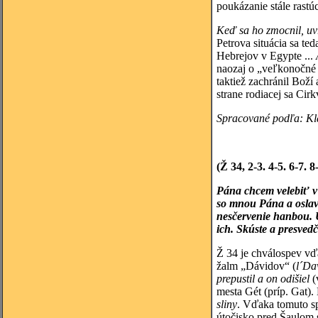
poukázanie stále rastú
Keď sa ho zmocnil, uvr
Petrova situácia sa t
Hebrejov v Egypte ...
naozaj o „veľkonočné 
taktiež zachránil Boží
strane rodiacej sa Cirk
Spracované podľa:
Kl
(Ž 34, 2-3. 4-5. 6-7. 8
Pána chcem velebiť v 
so mnou Pána a oslav
nesčervenie hanbou. Ú
ich. Skúste a presvedč
Ž 34 je chválospev vď
žalm „Dávidov“ (
l´Da
prepustil a on odišiel
(
mesta Gét (príp. Gat)
sliny
. Vďaka tomuto sp
útočisko pred Šaulom 