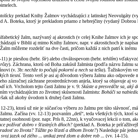
bimelech.
atolícky preklad Knihy Žalmov vychádzajúci z latinskej Neovulgáty (
ad A. Boteka, ktorý je prekladom priamo z hebrejčiny (vydaný Dobrou 
alfabetický žalm, nazývaný aj akrostich (v celej Knihe žalmov ich je sp
chádzajú v Biblii aj mimo Knihy žalmov, napr. v akrostichoch je napís
 Žalm môžeme rozdeliť na dve časti, pričom každá z nich patrí k inému 
-11) je piesňou (hebr.
šír
) alebo chválospevom (hebr.
tehilím
) vďakyvzd
hrôzy
). Záchrana, ktorú od Boha zakúsil žalmista (podľa názvu žalmu 
novi (v. 3b:
nechže to počujú pokorní a nech sa tešia
). Ťažiskovým verš
kých tiesní.
Tento verš je asi aj dôvodom výberu žalmu ako odpovede na 
eho zázračnej záchrane prostredníctvom anjela, ktorý sa objavuje aj vo
dí ich.
Vrcholom tejto časti žalmu je v. 9:
Skúste a presvedčte sa, aký d
ním vychádzajúcim zo životnej skúsenosti žalmistu:
Boháči sa nabiedia
však už akoby úvodom k druhej časti žalmu.
12-23), ktorá už nie je súčasťou výberu zo žalmu pre túto slávnosť, m
i žalmu. Začína (vv. 12-13) pozvaním „detí“, teda všetkých tých, ktorí 
atnej osobnosti (por. napr. Prís 8, 22nn), k vyučovacej lekcii o tom, a
chce požívať dobro v šťastných dňoch?
(preklad A. Boteka je príťažlivej
adosť zo života? Túžite po šťastí a dlhom živote?
) Nasleduje pár jedn
 svoj jazyk od zlého ... unikaj pred zlom a dobre rob ...
(vv. 14-15).