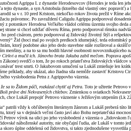
kutočnosti Agrippa I. z dynastie Herodesovcov (Herodes je teda len 
a tejto dynastie, a syn Aristobula (ktorého dal vlastný otec popraviť) a
odil sa v r. 10 pred Kristom, niekoľko rokov života prežil v Ríme ako
žaciu právomoc. Po zavraždení Caligulu Agrippa podporoval dosadenie C
ný z potomkov Herodesa Veľkého vládol celému územiu svojho deda až do
nej strane si chcel udržať dôveru Ríma, preto podporoval rímsku nadvl
li ho pred cisárom, preto podporoval aj židovský životný štýl a rešpe
verný“ Žid (hoci mal po svojich predkoch idumejský, teda edomitský pô
chrám, ktorý podobne ako jeho dedo stavebne stále rozširoval a skrášľov
ím menšiny, a na to sa mu hodili hlavné osobnosti novovznikajúceho 
ov Cirkvi a mučil ich. Jánovho brata Jakuba zabil mečom.
Poprava apošt
ákone) svedčí o tom, že po rokoch priateľstva židovských vládcov s 
onávať trest smrti. O Jakubovom umučení sa Lukáš zmieňuje len krátko,
árne príklady, aby ukázal, ako žiadna sila nemôže zastaviť Kristovu Cirk
ného vyslobodenia Petra z Agrippovho väzenia.
 že sa to Židom páči, rozkázal chytiť aj Petra.
Toto je užtretie Petrovo 
Boli práve dni Nekvasených chlebov.
Zmienkou o sviatkoch Nekvasenýc
h, chce Lukáš prepojiť Petrovo väznenie s Ježišovým utrpením (Lk 22
ia“ patrili vždy k obľúbeným literárnym žánrom a Lukáš preberá túto l
tátu, ktorý sa v dejinách veľmi často javí ako Bohu nepriateľská mocnos
čí Petrov výrok na ulici po jeho vyslobodení z väzenia o „židovskom ľ
 židovské náboženské autority, nie obyčajní ľudia, ale Lukáš v tomto j
a skoro úplne oddelená od židovstva, si takto zjednodušene vysvetlila