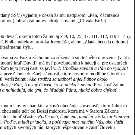
vydaný SSV) vyjadruje obsah žalmu nadpisom: „Pán, Záchranca
knihou), obsah žalmu vyjadruje slovami: „Chvála Božej
olu deväť, okrem tohto žalmu aj Ž 9, 10, 25, 37, 111, 112, 119 a 145).
aná Kniha nárekov proroka Jeremiáša, alebo „Zlatá abeceda o dobrej
literárnemu štýlu.
ávania za Božiu záchranu zo súženia a smrteľného ohrozenia (v. 5b:
samotný kráľ Dávid), má byť povzbudením k nádeji aj pre ostatných
om tejto prvej časti sa javí v. 7:
Úbožiak zavolal a Pán ho vyslyšal
prvé čítanie dnešnej slávnosti, ktoré hovorí o modlitbe Cirkvi za
 8. verši žalmu:
Ako strážca sa utáborí anjel Pánov okolo
obrý je Pán; šťastný človek, čo sa utieka k nemu.
Prvá časť žalmu
 a nahladujú, ale tým, čo hľadajú Pána, nijaké dobro chýbať
á múdroslovný charakter a zovšeobecňuje skúsenosť, ktorú žalmista
sa chcú stále učiť od Božej múdrosti, ktorá má v Starom Zákone
ko dosiahnuť šťastie:
Poďte deti, čujte ma, naučím vás bázni Pánovej.
ší:
Poďte, mladí priatelia, a počúvajte ma: naučím Vás, ako slúžiť
oduchých životných rád, ktorých rešpektovanie zaistí človeku