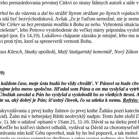
ceho prenasledovania prvotnej Cirkvi zo strany štátnych autorít a stále 
hol ho do väzenia a dal ho strážiť štyrom strážam po štyroch vojakoch: 
eda zdá byť bezvýchodisková. Avšak „čo je ľuďom nemožné, nie je nemo
Ale
Cirkev sa bez prestania modlila k Bohu za neho.
Vyhrotená situácia 
riešenie“, lebo Petrovo vyslobodenie do veľkej miery pripomína vyslo
 anjel (por. Ex 14,19). Lukášovo chápanie zázraku je misijné, lebo mu n
vi proti tým, ktorí sa spreneverili vernosti Bohu.
aus
Kliesch, Skutky apoštolů, Malý Stuttgartský komentář, Nový Zákon 
-9)
každom čase, moje ústa budú ho vždy chváliť. V Pánovi sa bude chvál
ujme jeho meno spoločne. Hľadal som Pána a on ma vyslyšal a vytrho
božiak zavolal a Pán ho vyslyšal a vyslobodil ho zo všetkých tiesní.
te sa, aký dobrý je Pán; šťastný človek, čo sa utieka k nemu.
Refrén:
akyvzdávania z prvej knihy žalmov (o prvej knihe Žaltára pozri katec
vid
). Žalm má v hebrejskej Biblii neobvyklý nadpis:
Tento žalm zložil 
v. 1)
.
Ide o udalosť opísanú v 1Sam 21, 11-16. Dávid sa na úteku pred k
. Keďže ho kráľovi sluhovi odhalili, vydával sa Dávid za choromyseľné
rávaniu ním kráľ Gétu opovrhol, inak by ho bol popravil, a tak mohol 
spolu so svojou vojenskou družinou a celou svojou rodinou ako žoldn