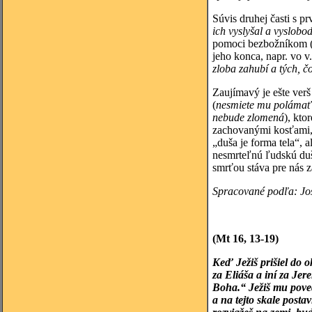
Súvis druhej časti s p
ich vyslyšal a vyslobodi
pomoci bezbožníkom (
jeho konca, napr. vo v
zloba zahubí a tých, čo
Zaujímavý je ešte verš
(
nesmiete mu polámať 
nebude zlomená
), kt
zachovanými kosťami, č
„duša je forma tela“,
nesmrteľnú ľudskú dušu
smrťou stáva pre nás z
Spracované podľa: Jos
(Mt 16, 13-19)
Keď Ježiš prišiel do 
za Eliáša a iní za Je
Boha.“ Ježiš mu poveda
a na tejto skale post