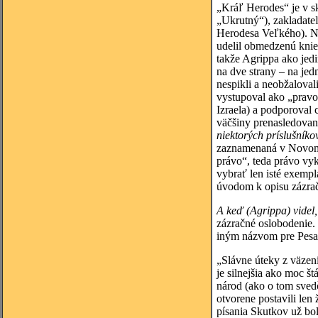
„Kráľ Herodes“ je v s
„Ukrutný“), zakladateľ
Herodesa Veľkého). Nar
udelil obmedzenú knie
takže Agrippa ako jedi
na dve strany – na jed
nespikli a neobžalova
vystupoval ako „pravo
Izraela) a podporoval 
väčšiny prenasledovan
niektorých príslušník
zaznamenaná v Novom Z
právo“, teda právo vyk
vybrať len isté exempl
úvodom k opisu zázrač
A keď (Agrippa) videl,
zázračné oslobodenie.
iným názvom pre Pesac
„Slávne úteky z väzen
je silnejšia ako moc š
národ (ako o tom sved
otvorene postavili len
písania Skutkov už bol