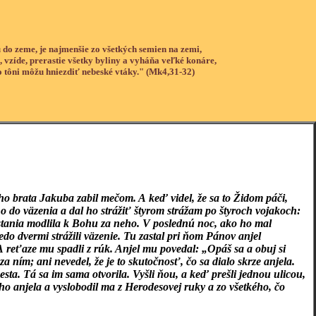
 do zeme, je najmenšie zo všetkých semien na zemi,
, vzíde, prerastie všetky byliny a vyháňa veľké konáre,
o tôni môžu hniezdiť nebeské vtáky." (Mk4,31-32)
ho brata Jakuba zabil mečom. A keď videl, že sa to Židom páči,
o do väzenia a dal ho strážiť štyrom strážam po štyroch vojakoch:
restania modlila k Bohu za neho. V poslednú noc, ako ho mal
o dvermi strážili väzenie. Tu zastal pri ňom Pánov anjel
 A reťaze mu spadli z rúk. Anjel mu povedal: „Opáš sa a obuj si
 ním; ani nevedel, že je to skutočnosť, čo sa dialo skrze anjela.
mesta. Tá sa im sama otvorila. Vyšli ňou, a keď prešli jednou ulicou,
jho anjela a vyslobodil ma z Herodesovej ruky a zo všetkého, čo