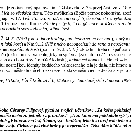
rvou je zdôraznený opakovaním ťažiskového v. 7 z prvej časti vo v. 18
l ich zo všetkých tiesní.
Táto myšlienka (Božia pomoc pokorným, zbožným
napr. v. 17:
Tvár Pánova sa odvracia od tých, čo robia zlo, a vyhladzu
. 19 v pozitívnej forme:
Pán je pri tých, čo majú srdce skrúšené, a za
 nenávidia spravodlivého, stihne trest.
 Ž 34,21 (
Všetky kosti im ochraňuje, ani jedna sa im nezlomí
), ktorý 
nijakú kosť
) a Nm 9,12 (
Nič z neho neponechajú do rána a nepolámu 
orému
nepolámali kosti
(por. Jn 19, 33c). Výrok žalmu treba chápať asi v
o je síce predstava teologicky nesprávna (základom nášho vzkrieseného
 alebo ako hovorí sv. Tomáš Akvinský,
anima
est homo,
t.j. človek – to
; nositeľkou identity budúceho vzkrieseného tela je duša, nie hmota ná
árukou nášho budúceho vzkriesenia skrze našu vieru v Ježiša a v jeho 
ef Hrbata, Písně království I., Matice cyrilometodějská Olomouc 1996
okolia Cézarey Filipovej, pýtal sa svojich učeníkov: „Za koho poklada
remiáša alebo za jedného z prorokov.“ „A za koho ma pokladáte vy?“, 
l: „Blahoslavený si, Šimon, syn Jonášov, lebo ti to nezjavilo telo a kr
avím svoju Cirkev a pekelné brány ju nepremôžu. Tebe dám kľúče od ne