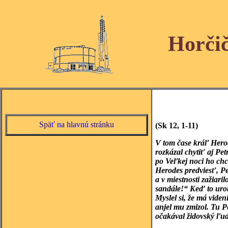
Horči
Späť na hlavnú stránku
(Sk 12, 1-11)
V tom čase kráľ Herod
rozkázal chytiť aj Pe
po Veľkej noci ho chc
Herodes predviesť, Pe
a v miestnosti zažiari
sandále!“ Keď to urob
Myslel si, že má viden
anjel mu zmizol. Tu Pe
očakával židovský ľu