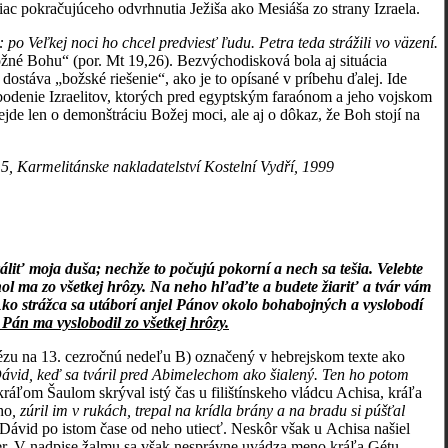
viac pokračujúceho odvrhnutia Ježiša ako Mesiáša zo strany Izraela.
po Veľkej noci ho chcel predviesť ľudu. Petra teda strážili vo väzení.
žné Bohu“ (por. Mt 19,26). Bezvýchodisková bola aj situácia
dostáva „božské riešenie“, ako je to opísané v príbehu ďalej. Ide
bodenie Izraelitov, ktorých pred egyptským faraónom a jeho vojskom
ejde len o demonštráciu Božej moci, ale aj o dôkaz, že Boh stojí na
5, Karmelitánske nakladatelství Kostelní Vydří, 1999
iť moja duša; nechže to počujú pokorní a nech sa tešia. Velebte
l ma zo všetkej hrôzy. Na neho hľaďte a budete žiariť a tvár vám
 Ako strážca sa utáborí anjel Pánov okolo bohabojných a vyslobodí
 Pán ma vyslobodil zo všetkej hrôzy.
hézu na 13. cezročnú nedeľu B) označený v hebrejskom texte ako
Dávid, keď sa tváril pred Abimelechom ako šialený. Ten ho potom
ráľom Šaulom skrýval istý čas u filištínskeho vládcu Achisa, kráľa
ho
, zúril im v rukách, trepal na krídla brány a na bradu si púšťal
Dávid po istom čase od neho utiecť. Neskôr však u Achisa našiel
ier. V nadpise žalmu sa však nesprávne uvádza meno kráľa Gétu