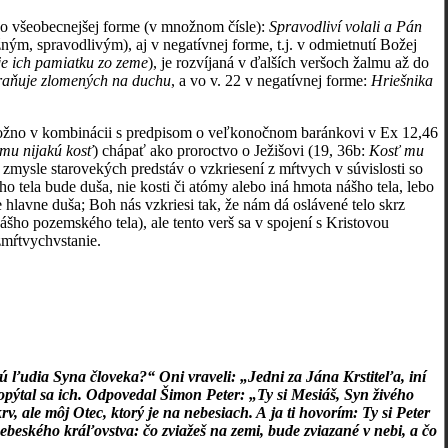
 vo všeobecnejšej forme (v množnom čísle):
Spravodliví volali
a Pán
, spravodlivým), aj v negatívnej forme, t.j. v odmietnutí Božej
je ich pamiatku zo zeme
), je rozvíjaná v ďalších veršoch žalmu až do
chraňuje zlomených na duchu
, a vo v. 22 v negatívnej forme:
Hriešnika
možno v kombinácii s predpisom o veľkonočnom baránkovi v Ex 12,46
mu nijakú kosť
) chápať ako proroctvo o Ježišovi (19, 36b:
Kosť mu
 zmysle starovekých predstáv o vzkriesení z mŕtvych v súvislosti so
 tela bude duša, nie kosti či atómy alebo iná hmota nášho tela, lebo
 je hlavne duša; Boh nás vzkriesi tak, že nám dá oslávené telo skrz
šho pozemského tela), ale tento verš sa v spojení s Kristovou
zmŕtvychvstanie.
jú ľudia Syna človeka?“ Oni vraveli: „Jedni za Jána Krstiteľa, iní
opýtal sa ich. Odpovedal Šimon Peter: „Ty si Mesiáš, Syn živého
v, ale môj Otec, ktorý je na nebesiach. A ja ti hovorím: Ty si Peter
beského kráľovstva: čo zviažeš na zemi, bude zviazané v nebi, a čo