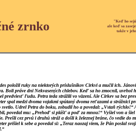
"Keď ho sejú
čné zrnko
ale keď sa zaseje
takže v jeh
es položil ruky na niektorých príslušníkov Cirkvi a mučil ich. Jánov
tra. Boli práve dni Nekvasených chlebov. Keď sa ho zmocnil, uvrhol h
el predviesť ľudu. Petra teda strážili vo väzení. Ale Cirkev sa bez p
ter spal medzi dvoma vojakmi spútaný dvoma reťazami a strážnici pred
lo svetlo. Udrel Petra do boku, zobudil ho a povedal: „Vstaň rýchlo!“
il, povedal mu: „Prehoď si plášť a poď za mnou!“ Vyšiel von a šiel za
ie. Prešli cez prvú i druhú stráž a došli k železnej bráne, čo vedie do 
ter prišiel k sebe a povedal si: „Teraz naozaj viem, že Pán poslal svo
d.“