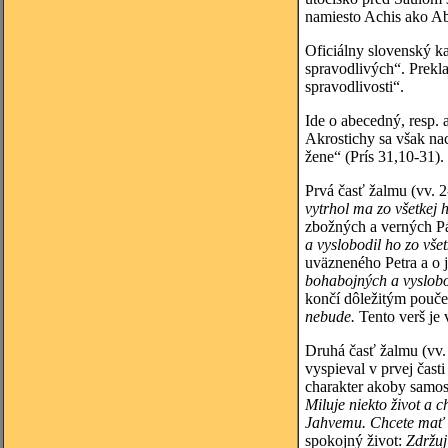
namiesto Achis ako A
Oficiálny slovenský k
spravodlivých“. Prekl
spravodlivosti“.
Ide o abecedný, resp. 
Akrostichy sa však na
žene“ (Prís 31,10-31).
Prvá časť žalmu (vv. 2
vytrhol ma zo všetkej 
zbožných a verných Pá
a vyslobodil ho zo všet
uväzneného Petra a o j
bohabojných a vyslobo
končí dôležitým pouče
nebude.
Tento verš je 
Druhá časť žalmu (vv. 
vyspieval v prvej čast
charakter akoby samost
Miluje niekto život a 
Jahvemu. Chcete mať r
spokojný život:
Zdržuj