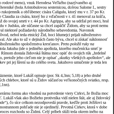
jeho rodové meno), vnuk Herodesa Veľkého (nazývaného aj
 Bereniké (bola Aristobulovou sesternicou, dcérou Salome I., sestry
 rukojemník a obľúbenec cisára Caligulu, ktorý mu v r. 37 po Kr.
laudia za cisára, ktorý ho z vďačnosti v r. 41 menoval za kráľa,
 svojej smrti v r. 44 po Kr. Agrippa, aby sa udržal pri moci, hral
ádu v Judsku, ale súčasne sa chcel zapáčiť Židom, aby sa proti nemu
ktoval niektoré požiadavky národného sebavedomia. Navonok
vod, nebol teda etnický Žid, hoci Idumejci prijali náboženstvo
al. Ale ako to už v dejinách často býva, chcel si získať náklonnosť
náboženského spoločenstva kresťanov. Preto
položil ruky na
ola Jakuba (ide o jediného apoštola, ktorého mučenícka smrť je
Rímom dostala židovská štátna moc opäť do svojich rúk „hrdelné
 pretože jeho cieľom nie je opísať „skutky všetkých apoštolov“, ale
ev pri jej šírení sa do celého sveta. Jakubovo umučenie je teda len
väznenie, ktoré Lukáš opisuje (por. Sk 4,3nn; 5,18) a jeho druhé
h chlebov, ktoré sú u Židov súčasťou veľkonočných sviatko, resp.
,1nn).
iterárnu formu ako vhodnú na potvrdenie viery Cirkvi, že Božia moc
ť. Lukáš však ako Božieho protivníka vidí nielen štát, ale aj židovský
ude“), čo síce celkom nezodpovedá pravde, keďže proti Ježišovi sa
ednostrannom pohľade nie je ojedinelý. Prvotná Cirkev, ktorá v dobe
 proces rozchodu so Židmi. Celý príbeh slúži teda okrem iného na