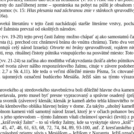
esty do zasľúbenej zeme – spomienka na pobyt na púšti je obsahom s
pomoc (v. 15:
Hlas plesania nad záchranou znie v stánkoch spravodli
16a).
vekú literatúru v tejto časti nachádzajú staršie literárne vrstvy, p
oré žalmista prevzal od okolitých národov.
 (vv. 19-20) tejto prvej časti žalmy možno chápať aj ako samostatnú čas
ta (t.j. prechod cez chrámovú bránu do vnútra chrámu). Tieto dva v
entujú celý národ Izraela):
Otvorte mi brány spravodlivosti, vojdem 
i, resp. rituálnej čistoty pútnika vstupujúceho na posvätné miesto:
Toto
(vv. 21-24) sa začína ako modlitba vďakyvzdania (kráľa alebo pútniko
toré tvoria záver nášho responzóriového žalmu, cituje v závere podob
Pt 2,7 a Sk 4,11). Ide teda o veľmi dôležité miesto Písma, 5x cito
z tajomných označení budúceho Mesiáša. Ježiš sám sa týmto výraz
arovekého aj stredovekého stavebníctva boli dôležité hlavne dva kame
eriavala, preto musel byť presne vypracovaný a správne osadený (príp
a svorník (záverový klenák; klenák je kameň alebo tehla klinovitého t
holu klenbového oblúka hlavnej brány v dome. Za takýto „uholný kam
lnom kameni vidí samotný národ Izrael, ktorý je v očiach pohanov be
 s jeho sprievodom – týmto žalmom vítali chrámoví speváci (leviti) z p
„kráľovský žalm“ – to sú všetky žalmy, kde sa vyskytuje slovo „kráľ“ a
4, 45, 47, 48, 61, 63, 68, 72, 74, 84, 89, 93-100, atď. Z kresťanské
cnásobný priamy súvis s Mesiášom – Ježišom z Nazareta. Ježiš označen