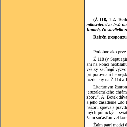
(Ž 118,
1-2. 16a
milosrdenstvo trvá n
Kameň, čo stavitelia 
Refrén (responz
Podobne ako prvé č
Ž 118 (v Septuagin
ani na konci neobsahu
všetky začínajú výzvo
pri porovnaní hebrejs
rozdelený na Ž 114 a 1
Literárnym žánrom
jeruzalemského chrám
zboru“. A. Botek dáva
a jeho zasadenie „do 
názoru spievala pravd
iných pútnických svia
žalm súčasťou veľkonoč
Žalm patrí medzi d