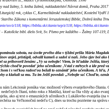
 království II., Matice cyrilometodějská, Olomouc 1996
 nad žalmy, 5. kniha žalmů, nakladatelství Návrat domů, Praha 2017
turgický rok, cyklus C, Karmelitánské nakladatelství, Kostelní Vydří 
y
Starého Zákona s komentármi Jeruzalemskej Biblie, Dobrá kniha Tr
tanie/ssv/z/118
;
https://biblia.sk/citanie/sep/z/118
;
https://biblia.sk/citanie
– Katolícke bibl. dielo Svit, Sv. Písmo pre každého – Žalmy 107-119
pominula sobota, na úsvite prvého dňa v týždni prišla Mária Magdal
ánov anjel, pristúpil, odvalil kameň a sadol si naň. Jeho zjav bol ako 
jel sa prihovoril ženám: „Vy sa nebojte! Viem, že hľadáte Ježiša, ktorý
 A rýchlo choďte povedať jeho učeníkom: ‚Vstal z mŕtvych a ide pred 
achom i s veľkou radosťou bežali to oznámiť jeho učeníkom. A hľa, Je
 nohy a klaňali sa mu. Tu im Ježiš povedal: „Nebojte sa! Choďte, ozná
nám Lekcionár ponúka viac možností výberu evanjeliového čítania. Ok
 nedeľných čítaní, tohto roku z Matúša), ktoré sa číta vždy aj ako ev
jelia, ako aj text o emauzských učeníkoch z Lukášovho evanjelia (na 
katechéza na Veľkonočnú nedeľu C), dnes sa trochu pozrieme na správu