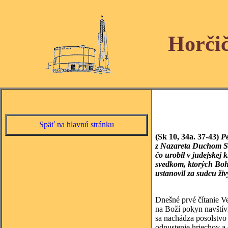
Horči
Späť na hlavnú stránku
(Sk 10, 34a. 37-43)
Pe
z Nazareta Duchom Sv
čo urobil v judejskej 
svedkom, ktorých Boh 
ustanovil za sudcu ži
Dnešné prvé čítanie V
na Boží pokyn navštívi
sa nachádza posolstvo o
odpustenie hriechov a 