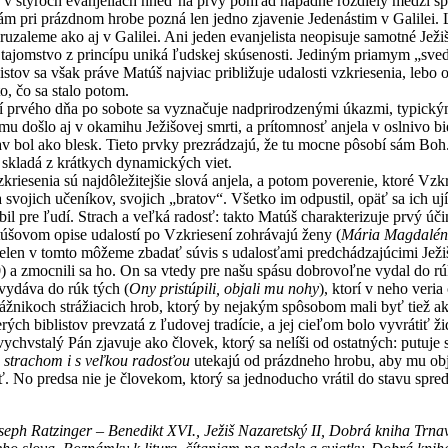
 v štyroch evanjeliách hneď na prvý pohľad nápadné rozdiely medzi s
m pri prázdnom hrobe pozná len jedno zjavenie Jedenástim v Galilei. L
eruzaleme ako aj v Galilei. Ani jeden evanjelista neopisuje samotné Jež
 tajomstvo z princípu uniká ľudskej skúsenosti. Jediným priamym „sved
listov sa však práve Matúš najviac približuje udalosti vzkriesenia, leb
o, čo sa stalo potom.
í prvého dňa po sobote sa vyznačuje nadprirodzenými úkazmi, typickými
mu došlo aj v okamihu Ježišovej smrti, a prítomnosť anjela v oslnivo b
jav bol ako blesk. Tieto prvky prezrádzajú, že tu mocne pôsobí sám Bo
 skladá z krátkych dynamických viet.
iesenia sú najdôležitejšie slová anjela, a potom poverenie, ktoré Vzk
 svojich učeníkov, svojich „bratov“. Všetko im odpustil, opäť sa ich 
il pre ľudí. Strach a veľká radosť: takto Matúš charakterizuje prvý úč
úšovom opise udalostí po Vzkriesení zohrávajú ženy (
Mária Magdalén
nielen v tomto môžeme zbadať súvis s udalosťami predchádzajúcimi Ježi
) a zmocnili sa ho. On sa vtedy pre našu spásu dobrovoľne vydal do rúk
vydáva do rúk tých (
Ony pristúpili, objali mu nohy
), ktorí v neho veri
ážnikoch strážiacich hrob, ktorý by nejakým spôsobom mali byť tiež ak
rých biblistov prevzatá z ľudovej tradície, a jej cieľom bolo vyvrátiť ž
ychvstalý Pán zjavuje ako človek, ktorý sa nelíši od ostatných: putuj
 strachom i s veľkou radosťou
utekajú od prázdneho hrobu, aby mu obja
ť. No predsa nie je človekom, ktorý sa jednoducho vrátil do stavu sp
eph Ratzinger – Benedikt XVI., Ježiš Nazaretský II, Dobrá kniha Trna