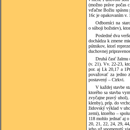
(možno práve počas c
vďačne Božiu spásnu 
16c je opakovaním v. 
Odborníci na staro
o súboji božstiev), kt
Posledné dva verše
dochádza k zmene mies
pútnikov, ktorí reprez
duchovnej pripravenost
Druhá časť žalmu 
(v. 21). Vv. 22-23, k
por. aj Lk 20,17 a 1
považovať za jedno 
postavený – Cirkvi.
V každej stavbe st
ktorého sa stavba vym
zvyčajne pravý uhol), 
klenby), príp. do vrc
židovský výklad v uho
zemi), ktorého – spolu
118 mohlo jednať aj o 
20, 21, 22, 24, 29, 4
jeho už spomenutý via