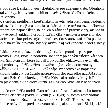
y potrebné k získaniu viery dostatočnej pre udelenie krstu. Obsahom
vstal z mŕtvych, aby sme mohli mať večný život. Cieľom takéhoto
re v neho.
y, s cieľom prehĺbenia kresťanského života, teda prehĺbenia osobného
ak oveľa údernejšia a obracia sa skôr na srdce než na rozum človeka,
echéza pre najmenších“, nejde len o základné pravdy viery, ale ide tu
ím vytvorený základný osobný vzťah, čiže v neho ešte neuverili ako
iacich“, či skôr pokrstených kresťanov (kresťanov zatiaľ iba podľa
ebo aj na veľké cirkevné sviatky, akým je aj Veľkonočná nedeľa, kedy
hádzame v tejto kázni jeden nový prvok – ponuku spásy pre
žišovho života, ktoré je podrobnejšie než v predchádzajúcich kázňach.
ích evanjelií, ktoré čerpali z prvotného ohlasovania evanjelia
enej mohol byť Ježišov život považovaný za všeobecne známy.
Lukášovi (Sk 10,39.41-43). Lukáš chápe svedectvo ako naplnenie
prehodnoteniu a k posúdeniu nespravodlivého rozsudku nad Ježišom,
l sám Boh. Charakterizuje Ježiša Krista ako sudcu všetkých ľudí.
ých previnení, ak ho človek uzná za Božieho Syna, ak v neho uverí
 čo cez Ježiša urobil. Táto reč má takú istú charizmatickú formu
 preto Peter dáva pokyn ku krstu (Sk 10,48). V tomto geste vidíme
ým príjemcom Božích príkazov (por. Sk 10,33). Toto všetko
ínanie odôvodniť pred cirkevnou obcou, ako to opisujú Sk 11,1-18.