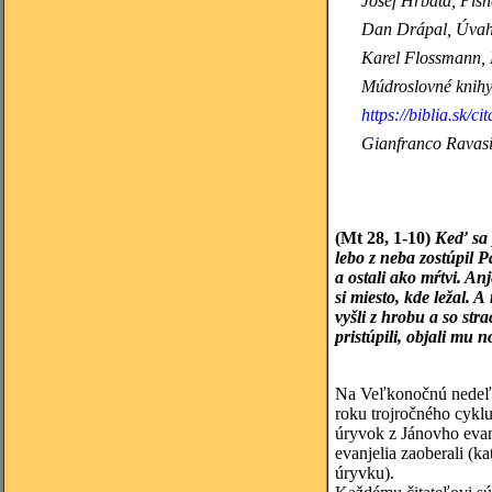
Josef
Hrbata, Písně
Dan
Drápal, Úvahy
Karel
Flossmann, Li
Múdroslovné
knih
https://biblia.sk/ci
Gianfranco
Ravasi 
(Mt 28, 1-10)
Keď sa 
lebo z neba zostúpil P
a ostali ako mŕtvi. An
si miesto, kde ležal.
vyšli z hrobu a so str
pristúpili, objali mu
Na Veľkonočnú nedeľu 
roku trojročného cyklu
úryvok z Jánovho evan
evanjelia zaoberali (
úryvku).