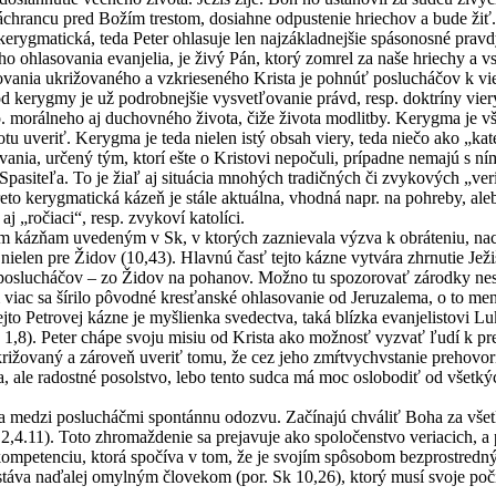
áchrancu pred Božím trestom, dosiahne odpustenie hriechov a bude žiť.
kerygmatická, teda Peter ohlasuje len najzákladnejšie spásonosné pravd
o ohlasovania evanjelia, je živý Pán, ktorý zomrel za naše hriechy a 
vania ukrižovaného a vzkrieseného Krista je pohnúť poslucháčov k vie
d kerygmy je už podrobnejšie vysvetľovanie právd, resp. doktríny vier
. morálneho aj duchovného života, čiže života modlitby. Kerygma je vš
otu uveriť. Kerygma je teda nielen istý obsah viery, teda niečo ako „kat
ovania, určený tým, ktorí ešte o Kristovi nepočuli, prípadne nemajú s n
pasiteľa. To je žiaľ aj situácia mnohých tradičných či zvykových „ver
eto kerygmatická kázeň je stále aktuálna, vhodná napr. na pohreby, al
aj „ročiaci“, resp. zvykoví katolíci.
m kázňam uvedeným v Sk, v ktorých zaznievala výzva k obráteniu, nac
, nielen pre Židov (10,43). Hlavnú časť tejto kázne vytvára zhrnutie Je
slucháčov – zo Židov na pohanov. Možno tu spozorovať zárodky neskorš
m viac sa šírilo pôvodné kresťanské ohlasovanie od Jeruzalema, o to m
jto Petrovej kázne je myšlienka svedectva, taká blízka evanjelistovi 
k 1,8). Peter chápe svoju misiu od Krista ako možnosť vyzvať ľudí k 
rižovaný a zároveň uveriť tomu, že cez jeho zmŕtvychvstanie prehovori
a, ale radostné posolstvo, lebo tento sudca má moc oslobodiť od všetk
 medzi poslucháčmi spontánnu odozvu. Začínajú chváliť Boha za všetko,
 2,4.11). Toto zhromaždenie sa prejavuje ako spoločenstvo veriacich, a
ompetenciu, ktorá spočíva v tom, že je svojím spôsobom bezprostredn
ostáva naďalej omylným človekom (por. Sk 10,26), ktorý musí svoje poč