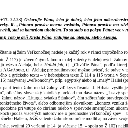
b+17. 22-23)
Oslavujte Pána, lebo je dobrý, lebo jeho milosrdenstv
aveky. R. „Pánova pravica mocne zasiahla, Pánova pravica ma zdv
zavrhli, stal sa kameňom uholným. To sa stalo na pokyn Pána; vec v 
um):
Toto je deň Krista Pána, radujme sa, aleluja.
alebo
Aleluja.
ítanie aj žalm Veľkonočnej nedele je každý rok v rámci trojročného r
te Ž 117) je záverečným žalmom malej zbierky 6 alelujových žalmov (
jú výzvu Aleluja, hebr.
Hal-lú
jáh
, t.j. „Chváľte Pána“, podľa ktore
u Αλληλουια, t.j. Aleluja; pre zaujímavosť možno uviesť, že práve v 
kého a gréckeho textu – v hebrejskom texte Ž 114 a 115 tvoria v Sept
15) nazývanej „veľkonočný“, príp. egyptský alebo aj „malý“ Hallel (po
 patrí tento žalm medzi žalmy vďakyvzdávania. J. Hrbata vystihuj
u“, oficiálny slovenský katolícky preklad mu dáva názov „Jasavý sp
 žalmu názov „Liturgia sviatku Stánkov“, čím zdôrazňuje pravdepodob
konkrétneho života“, alebo odbornejším slovníkom: „kontext vzniku ža
epodobne pri vstupe do chrámu (alebo v sprievode smerujúcom ulicami
tkoch (podľa viacerých autorov ide o prednostne veľkonočný spev – tak
ného Hallelu, Ježiš sa tento žalm skoro určite modlil aj na záver svoj
lhšie, svojimi 29 veršami je 14. (a súčasne 15. – spolu so Ž 102) najd