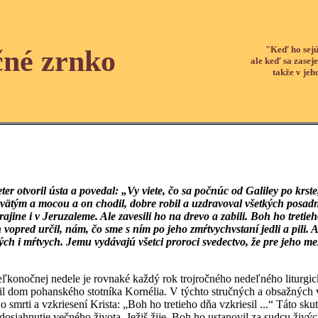
"Keď ho sejú
čné zrnko
ale keď sa zaseje
takže v jeh
ter otvoril ústa a povedal: „Vy viete, čo sa počnúc od Galiley po krst
ätým a mocou a on chodil, dobre robil a uzdravoval všetkých posadn
krajine i v Jeruzaleme. Ale zavesili ho na drevo a zabili. Boh ho tretie
vopred určil, nám, čo sme s ním po jeho zmŕtvychvstaní jedli a pili. 
vých i mŕtvych. Jemu vydávajú všetci proroci svedectvo, že pre jeho m
eľkonočnej nedele je rovnaké každý rok trojročného nedeľného liturgic
l dom pohanského stotníka Kornélia. V týchto stručných a obsažných vet
 smrti a vzkriesení Krista: „Boh ho tretieho dňa vzkriesil ...“ Táto sku
dosiahnutie večného života. Ježiš žije. Boh ho ustanovil za sudcu živ