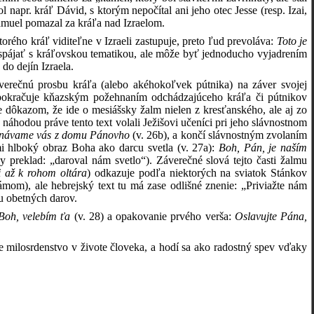
apr. kráľ Dávid, s ktorým nepočítal ani jeho otec Jesse (resp. Izai,
Samuel pomazal za kráľa nad Izraelom.
rého kráľ viditeľne v Izraeli zastupuje, preto ľud prevoláva:
Toto je
e spájať s kráľovskou tematikou, ale môže byť jednoducho vyjadrením
do dejín Izraela.
áverečnú prosbu kráľa (alebo akéhokoľvek pútnika) na záver svojej
pokračuje kňazským požehnaním odchádzajúceho kráľa či pútnikov
je dôkazom, že ide o mesiášsky žalm nielen z kresťanského, ale aj zo
áhodou práve tento text volali Ježišovi učeníci pri jeho slávnostnom
návame vás z domu Pánovho
(v. 26b), a končí slávnostným zvolaním
 hlboký obraz Boha ako darcu svetla (v. 27a):
Boh, Pán, je naším
ny preklad: „daroval nám svetlo“). Záverečné slová tejto časti žalmu
i až k rohom oltára
) odkazuje podľa niektorých na sviatok Stánkov
mom), ale hebrejský text tu má zase odlišné znenie: „Priviažte nám
iu obetných darov.
 Boh, velebím ťa
(v. 28) a opakovanie prvého verša:
Oslavujte Pána,
 milosrdenstvo v živote človeka, a hodí sa ako radostný spev vďaky