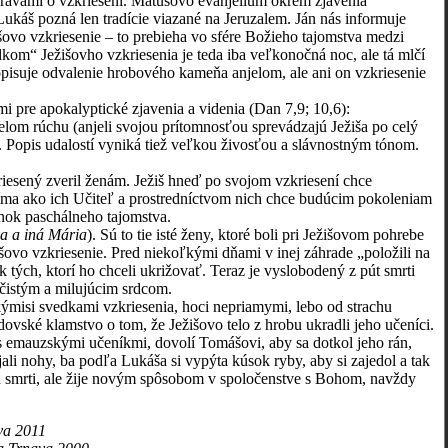
právami o vzkriesení. Matúšovo evanjelium okrem zjavenia
ukáš pozná len tradície viazané na Jeruzalem. Ján nás informuje
išovo vzkriesenie – to prebieha vo sfére Božieho tajomstva medzi
kom“ Ježišovho vzkriesenia je teda iba veľkonočná noc, ale tá mlčí
o opisuje odvalenie hrobového kameňa anjelom, ale ani on vzkriesenie
 pre apokalyptické zjavenia a videnia (Dan 7,9; 10,6):
ielom rúchu (anjeli svojou prítomnosťou sprevádzajú Ježiša po celý
h. Popis udalostí vyniká tiež veľkou živosťou a slávnostným tónom.
riesený zveril ženám. Ježiš hneď po svojom vzkriesení chce
ujíma ako ich Učiteľ a prostredníctvom nich chce budúcim pokoleniam
inok paschálneho tajomstva.
a a iná Mária
). Sú to tie isté ženy, ktoré boli pri Ježišovom pohrebe
šovo vzkriesenie. Pred niekoľkými dňami v inej záhrade „položili na
 tých, ktorí ho chceli ukrižovať. Teraz je vyslobodený z pút smrti
a čistým a milujúcim srdcom.
ýmisi svedkami vzkriesenia, hoci nepriamymi, lebo od strachu
idovské klamstvo o tom, že Ježišovo telo z hrobu ukradli jeho učeníci.
e s emauzskými učeníkmi, dovolí Tomášovi, aby sa dotkol jeho rán,
li nohy, ba podľa Lukáša si vypýta kúsok ryby, aby si zajedol a tak
red smrti, ale žije novým spôsobom v spoločenstve s Bohom, navždy
va 2011