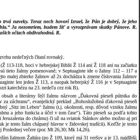
o trvá naveky. Teraz nech hovorí Izrael, že Pán je dobrý, že jeho
ihla.“ Ja nezomriem, budem žiť a vyrozprávam skutky Pánove. R.
našich očiach obdivuhodná. R.
ozvrhu nedeľných čítaní rovnaký.
Ž 113-118, hoci v hebrejskej Biblii Ž 114 ani Ž 118 ani na začiatku
j sú tieto žalmy pomenované; v Septuaginte ide o žalmy 112 – 117 a
tejto malej zbierke žalmov až 2x dochádza k zmene číslovania žalmov
uaginte len jeden Ž 113, a naopak hebrejský Ž 116 je v Septuaginte
zri katechézu na 23. nedeľu cez rok B).
e obsah a literárny štýl žalmu názvom „Ďakovná pieseň pútnika do
ev za záchranu“, evanjelický preklad „Bohoslužobná ďakovná pieseň
ný „Sitz im Leben“ žalmu (t.j. okolnosti, resp. dôvod vzniku žalmu
lmu a jeho funkcia a účel v tom čase“). Táto pieseň sa podľa tohto
 Jeruzalema do chrámu) či už na sviatok Stánkov alebo možno aj pri
 je tento žalm chápaný hlavne v židovskej tradícii). Keďže je tento
ej Poslednej večere (por. Mt 26,30; Mk 14,26).
lhším žalmom Žaltára (po Ž 109, ktorý má 31 veršov a je 13. najdlhší;