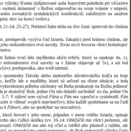
 výkriky šťastia (inšpirované azda bojovými pokrikmi pri víťazstve
ajú osobnú skúsenosť s Božou odpoveďou na svoje volanie v utrpení,
vaním rovnakých syntaktických konštrukcií) založeným na anafore
piny slov na konci veršov).
0; 21-24; 25-27). Niektorí žalm delia na dve časti: sprievod do chrámu
 predspevák vyzýva ľud Izraela, čakajúci pred bránou chrámu, ale
eho milosrdenstvo trvá naveky. Teraz nech hovoria všetci bohabojní:
enstva.
 žalmu tvorí táto myšlienka akýsi refrén, ktorý sa opakuje 4x, t.j.
o milosrdenstvo trvá naveky
sa v žalme objavuje až 5x), a asi bol
výzvy predspeváka, ako tvrdí talmud.
de o spomienky Dávida alebo niektorého dávidovského kráľa na boje
, keďže ide o modlitby, ktoré sú určené na rôzne situácie, a teda
e vykreslenom príbehu záchrany od Boha poukazuje na Božiu jedinosť
a je skutočný Boh, jedine On nás dokáže zachrániť zo zla, jedine On
. 5-7:
V súžení som vzýval Pána a Pán ma vypočul a vyslobodil. Pán
sím si všímať svojich nepriateľov
), lebo každé spoliehanie sa na ľudí
ť sa k Pánovi, ako sa spoliehať na mocnárov
).
, ktorý hovorí v jeho mene, prípadne v mene celého Izraela, opisuje
aceho ako ťažkú skúšku (vv. 10-14:
Obkľúčili ma všetci pohania, ale
zil. Obkľúčili ma ako roj včiel a vzbĺkli ako plameň z raždia, ale
stal, no nevydal ma smrti napospas
), ale Boh nedopustil záhubu ľudu