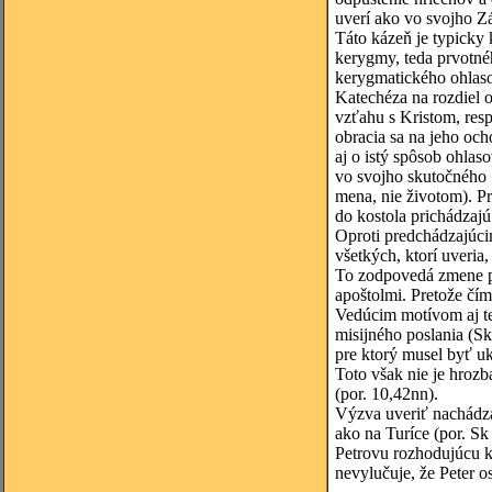
uverí ako vo svojho Z
Táto kázeň je typicky 
kerygmy, teda prvotnéh
kerygmatického ohlaso
Katechéza na rozdiel o
vzťahu s Kristom, resp
obracia sa na jeho och
aj o istý spôsob ohlas
vo svojho skutočného S
mena, nie životom). Pr
do kostola prichádzajú 
Oproti predchádzajúci
všetkých, ktorí uveria
To zodpovedá zmene po
apoštolmi. Pretože čí
Vedúcim motívom aj te
misijného poslania (S
pre ktorý musel byť uk
Toto však nie je hrozb
(por. 10,42nn).
Výzva uveriť nachádza
ako na Turíce (por. Sk
Petrovu rozhodujúcu k
nevylučuje, že Peter 