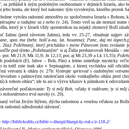
a prihlásil k iným podobným osobnostiam v dejinách Izraela, ako bol n
ni jeho bratia, ale ktorý bol nakoniec tým vyvoleným, ktorého prorok 
hráme vytvára radostnú atmosféru zo spoločenstva Izraela s Bohom, kto
, plesajme a radujme sa z neho
(v. 24). Tento verš sa ale nemusí nutn
 dňa, ktorý je v Izraeli vždy spomienkou na nejaký zlomový Boží zásah 
časť žalmu (pred záverom žalmu), teda vv. 25-27, obsahuje najprv z
ane, spas ma
(hebr.
hoši´a-na
, lat.
hosanna
)
; Pane, daj mi úspech
,
. 26a):
Požehnaný, ktorý prichádza v mene Pánovom
(toto zvolanie 
eďže pod týmto „Požehnaným“ si aj Židia predstavovali Mesiáša – nie n
 por. Mt 21,9; Mk 11,9; Jn 12,13; por. aj Mt 23,39 a Lk 13,35);
Požeh
 podobách (El, Jahve – Boh, Pán) a letmo zmieňuje mysticky veľmi
t tu totiž znie inak ako v Septuaginte, z ktorej vychádza náš oficiál
ými vetvami k oltáru (v. 27b:
Vystrojte sprievod s ozdobnými vetvam
rievodom s palmovými ratolesťami okolo vonkajšieho oltára pred chrá
atá) k rohom oltára“; ide tu asi o výzvu kňazov k pútnikom k odovzdan
 záverečné poďakovanie:
Ty si môj Boh, vďaky ti vzdávam; ty si môj
ho milosrdenstvo trvá naveky
(v. 29).
ísaný veľmi živým štýlom, dýcha radostnou a veselou vďakou za Božie
ek radostnú náboženskú slávnosť.
:
http://biblickedilo.cz/bible-v-liturgii/liturgicky-rok-c/z-118-2/