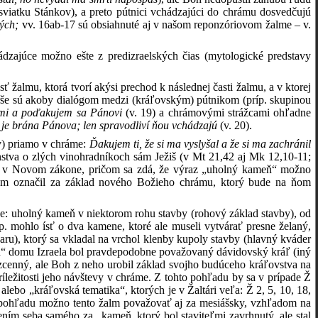
viatku Stánkov), a preto pútnici vchádzajúci do chrámu dosvedčujú
vých;
vv. 16ab-17 sú obsiahnuté aj v našom reponzóriovom žalme – v.
ochádzajúce možno ešte z predizraelských čias (mytologické predstavy
ť žalmu, ktorá tvorí akýsi prechod k následnej časti žalmu, a v ktorej
erše sú akoby dialógom medzi (kráľovským) pútnikom (príp. skupinou
nimi a poďakujem sa Pánovi
(v. 19) a chrámovými strážcami ohľadne
 je brána Pánova; len spravodliví ňou vchádzajú
(v. 20).
v) priamo v chráme:
Ďakujem ti, že si ma vyslyšal a že si ma zachránil
enstva o zlých vinohradníkoch sám Ježiš (v Mt 21,42 aj Mk 12,10-11;
vané v Novom zákone, pričom sa zdá, že výraz „uholný kameň“ možno
om označil za základ nového Božieho chrámu, ktorý bude na ňom
ne: uholný kameň v niektorom rohu stavby (rohový základ stavby), od
. mohlo ísť o dva kamene, ktoré ale museli vytvárať presne želaný,
varu), ktorý sa vkladal na vrchol klenby kupoly stavby (hlavný kváder
eň“ domu Izraela bol pravdepodobne považovaný dávidovský kráľ (iný
zcenný, ale Boh z neho urobil základ svojho budúceho kráľovstva na
ríležitosti jeho návštevy v chráme. Z tohto pohľadu by sa v prípade Ž
lebo „kráľovská tematika“, ktorých je v Žaltári veľa: Ž 2, 5, 10, 18,
ho pohľadu možno tento žalm považovať aj za mesiášsky, vzhľadom na
ím seba samého za „kameň, ktorý bol staviteľmi zavrhnutý, ale stal