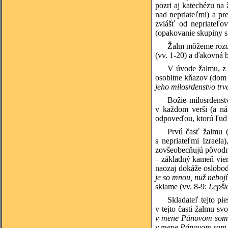
pozri aj katechézu na
nad nepriateľmi) a pr
zvlášť od nepriateľo
(opakovanie skupiny sl
Žalm môžeme rozdel
(vv. 1-20) a ďakovná 
V úvode žalmu, z 
osobitne kňazov (dom 
jeho milosrdenstvo trv
Božie milosrdenstv
v každom verši (a ná
odpoveďou, ktorú ľud 
Prvú časť žalmu (
s nepriateľmi Izraela
zovšeobecňujú pôvodne
– základný kameň vier
naozaj dokáže oslobod
je so mnou, nuž neboj
sklame (vv. 8-9:
Lepši
Skladateľ tejto pi
v tejto časti žalmu s
v mene Pánovom som ic
v mene Pánovom som i