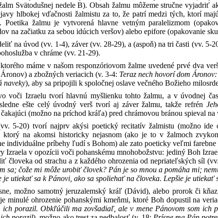
 žalm Svätodušnej nedele B). Obsah žalmu môžeme stručne vyjadriť ako
ejavy hlbokej vďačnosti žalmistu za to, že patrí medzi tých, ktorí m
v. Poetika žalmu je vytvorená hlavne vetným paralelizmom (opako
ov na začiatku za sebou idúcich veršov) alebo epifore (opakovanie sku
iť na úvod (vv. 1-4), záver (vv. 28-29), a (aspoň) na tri časti (vv. 5-2
bohoslužba v chráme (vv. 21-29).
ktorého máme v našom responzóriovom žalme uvedené prvé dva verše,
Áronov) a zbožných veriacich (v. 3-4:
Teraz nech hovorí dom Áronov: j
á naveky
), aby sa pripojili k spoločnej oslave večného Božieho milosrd
o voči Izraelu tvorí hlavnú myšlienku tohto žalmu, a v úvodnej časti
sledne ešte celý úvodný verš tvorí aj záver žalmu, takže refrén
Jeh
čakajúci (možno na príchod kráľa) pred chrámovou bránou spieval na 
vv. 5-20) tvorí najprv akýsi poetický recitatív žalmistu (možno i
), ktorý na akomsi historicky nejasnom (ako je to v žalmoch zvykom
 individuálne príbehy ľudí s Bohom) ale zato poeticky veľmi farebn
y Izraela v opozícii voči pohanskému mnohobožstvu: jediný Boh Izrael
iť človeka od strachu a z každého ohrozenia od nepriateľských síl (vv
ím sa; čože mi môže urobiť človek? Pán je so mnou a pomáha mi; nemu
e je utiekať sa k Pánovi, ako sa spoliehať na človeka. Lepšie je utieka
esne, možno samotný jeruzalemský kráľ (Dávid), alebo prorok či kňaz
voje minulé ohrozenie pohanskými kmeňmi, ktoré Boh dopustil na veri
h porazil. Obkľúčili ma zovšadiaľ, ale v mene Pánovom som ich pora
ch porazil
), možno ako trest za nedbalosť (v. 18:
Prísne ma Pán potre