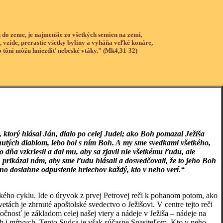
 do zeme, je najmenšie zo všetkých semien na zemi,
, vzíde, prerastie všetky byliny a vyháňa veľké konáre,
o tôni môžu hniezdiť nebeské vtáky." (Mk4,31-32)
e, ktorý hlásal Ján, dialo po celej Judei; ako Boh pomazal Ježiša
utých diablom, lebo bol s ním Boh. A my sme svedkami všetkého,
ho dňa vzkriesil a dal mu, aby sa zjavil nie všetkému ľudu, ale
A prikázal nám, aby sme ľudu hlásali a dosvedčovali, že to jeho Boh
eno dosiahne odpustenie hriechov každý, kto v neho verí.“
kého cyklu. Ide o úryvok z prvej Petrovej reči k pohanom potom, ako
ách je zhrnuté apoštolské svedectvo o Ježišovi. V centre tejto reči
točnosť je základom celej našej viery a nádeje v Ježiša – nádeje na
ých i mŕtvych. Tento Sudca je však súčasne Spasiteľom. Kto v neho