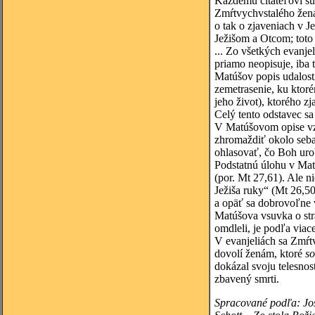
Každému čitateľovi sú
Zmŕtvychvstalého žená
o tak o zjaveniach v J
Ježišom a Otcom; toto
... Zo všetkých evanje
priamo neopisuje, iba t
Matúšov popis udalost
zemetrasenie, ku ktoré
jeho život), ktorého z
Celý tento odstavec sa
V Matúšovom opise vzkr
zhromaždiť okolo seba
ohlasovať, čo Boh urob
Podstatnú úlohu v Mat
(por. Mt 27,61). Ale 
Ježiša ruky“ (Mt 26,50
a opäť sa dobrovoľne 
Matúšova vsuvka o str
omdleli, je podľa viace
V evanjeliách sa Zmŕtv
dovolí ženám, ktoré
so
dokázal svoju telesnos
zbavený smrti.
Spracované podľa: Jos