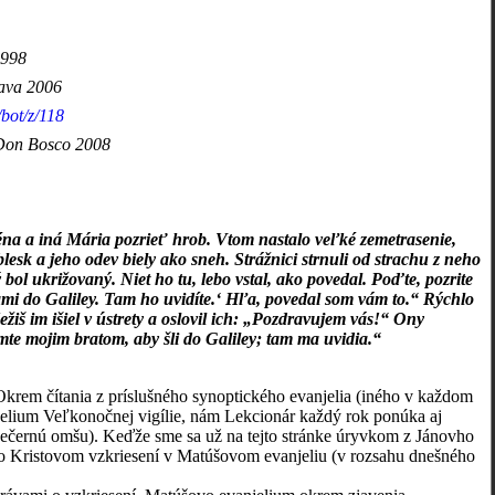
1998
nava 2006
/bot/z/118
, Don Bosco 2008
éna a iná Mária pozrieť hrob. Vtom nastalo veľké zemetrasenie,
blesk a jeho odev biely ako sneh. Strážnici strnuli od strachu z neho
 bol ukrižovaný. Niet ho tu, lebo vstal, ako povedal. Poďte, pozrite
vami do Galiley. Tam ho uvidíte.‘ Hľa, povedal som vám to.“ Rýchlo
žiš im išiel v ústrety a oslovil ich: „Pozdravujem vás!“ Ony
mte mojim bratom, aby šli do Galiley; tam ma uvidia.“
rem čítania z príslušného synoptického evanjelia (iného v každom
anjelium Veľkonočnej vigílie, nám Lekcionár každý rok ponúka aj
večernú omšu). Keďže sme sa už na tejto stránke úryvkom z Jánovho
 o Kristovom vzkriesení v Matúšovom evanjeliu (v rozsahu dnešného