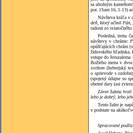
sa uholným kameňom“, s
por. 1Sam 16, 1-13) a
Návšteva kráľa v c
deň, ktorý učinil Pán
radosti zo sviatočného
Posledná, tretia 
návštevy v chráme:
P
opúšťajúcich chrám (v
židovského hľadiska, k
vstupe do Jeruzalema –
Božieho mena v dvoch
svetlom
(hebrejský tex
o sprievode s ozdobn
(spojený údajne so sp
obetné dary (asi zvier
Záver žalmu tvorí
lebo je dobrý, lebo je
Tento žalm je nap
v podstate na akúkoľv
Spracované podľa