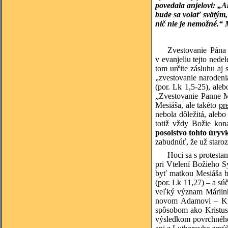
povedala anjelovi: „A
bude sa volať svätým, 
nič nie je nemožné.“ 
Zvestovanie Pána
v evanjeliu tejto nede
tom určite zásluhu aj
„zvestovanie narodeni
(por. Lk 1,5-25), ale
„Zvestovanie Panne Má
Mesiáša, ale takéto
pr
nebola dôležitá, alebo
totiž vždy Božie kon
posolstvo tohto úryv
zabudnúť, že už staroz
Hoci sa s protesta
pri Vtelení Božieho Sy
byť matkou Mesiáša bo
(por. Lk 11,27) – a sú
veľký význam Máriinh
novom Adamovi – Kri
spôsobom ako Kristus,
výsledkom povrchného 