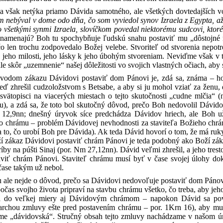
sa však netýka priamo Dávida samotného, ale všetkých dovtedajších v
 nebýval v dome odo dňa, čo som vyviedol synov Izraela z Egypta, až 
o všetkými synmi Izraela, slovíčkom povedal niektorému sudcovi, ktoré
 znamenajú? Boh tu spochybňuje ľudskú snahu postaviť mu „dôstojné 
o len trochu zodpovedalo Božej velebe. Stvoriteľ od stvorenia nepotr
av jeho milosti, jeho lásky k jeho úbohým stvoreniam. Neviďme však v 
e skôr „uzemnenie“ našej dôležitosti vo svojich vlastných očiach, aby
odom zákazu Dávidovi postaviť dom Pánovi je, zdá sa, známa – hoc
keď zhrešil cudzoložstvom s Betsabe, a aby si ju mohol vziať za ženu, 
svätopisci na viacerých miestach o tejto skutočnosti „cudne mlčia“ 
), a zdá sa, že toto bol skutočný dôvod, prečo Boh nedovolil Dávid
 12,9nn; dnešný úryvok síce predchádza Dávidov hriech, ale Boh už
o chrámu – problém Dávidovej nevhodnosti za staviteľa Božieho chrámu
 to, čo urobí Boh pre Dávida). Ak teda Dávid hovorí o tom, že má ruky
í zákaz Dávidovi postaviť chrám Pánovi je teda podobný ako Boží zák
by na púšti Sinaj (por. Nm 27,12nn). Dávid veľmi zhrešil, a jeho tres
aviť chrám Pánovi. Staviteľ chrámu musí byť v čase svojej úlohy dok
čase takým už nebol.
ale nejde o dôvod, prečo sa Dávidovi nedovoľuje postaviť dom Pánovi
očas svojho života pripraví na stavbu chrámu všetko, čo treba, aby je
do veľkej miery aj Dávidovým chrámom – napokon Dávid sa považu
archou zmluvy ešte pred postavením chrámu – por. 1Krn 16), aby mu
me „dávidovská“. Stručný obsah tejto zmluvy nachádzame v našom ú