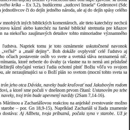
ňového kríka
– Ex 3,2), budúcemu „sudcovi Izraela“ Gedeonovi (Sdc
 jednotlivcov či do dejín jedného národa, ale aj do dejín spásy celého
v mnohých iných biblických komentároch, ale tieto katechézy nechcú
avu kázní alebo katechéz na farské biblické stretnutia pre kňazov
ž len na niekoľko zaujímavých detailov tohto mimoriadne významného
a ľudstva. Napriek tomu je toto oznámenie uskutočnené navonok
 „veľké“ a „malé dejiny“. Boh dokáže ovplyvniť celé ľudstvo aj
eho očiach postavenie osôb vo svete a svetská sláva neznamená nič.
nímania, ktoré neberie do úvahy (a vlastne na to nemá ani príslušné
ežitejší obyčajní veriaci ľudia ochotní plniť Božiu vôľu vo svojom
u, ale nezaujímajúci sa o Boží plán so svetom (mocní tohto sveta sa
 trón jeho otca Dávida, naveky bude kraľovať nad Jakubovým rodom
dovi, a ktoré sme počuli v dnešnom prvom čítaní:
Ustanovím po tebe
u naveky, tvoj trón bude upevnený navždy
(2Sam 7,14-16)
.
(s Máriinou a Zachariášovou reakciou na anjelské zvestovanie možno
tarobe – por. Gn 18,9-15). Napríklad Zachariáš si žiada znamenie
no dostáva:
Aj Alžbeta, tvoja príbuzná, počala syna v starobe. Už je