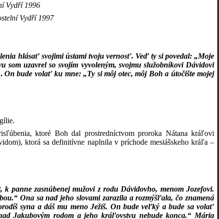
ní Vydří 1996
ostelní Vydří 1997
nia hlásať svojimi ústami tvoju vernosť. Veď ty si povedal: „Moje
u som uzavrel so svojím vyvoleným, svojmu služobníkovi Dávidovi
.
On bude volať ku mne: „Ty si môj otec, môj Boh a útočište mojej
ílie.
prisľúbenia, ktoré Boh dal prostredníctvom proroka Nátana kráľovi
dom), ktorá sa definitívne naplnila v príchode mesiášskeho kráľa –
ret, k panne zasnúbenej mužovi z rodu Dávidovho, menom Jozefovi.
tebou.“ Ona sa nad jeho slovami zarazila a rozmýšľala, čo znamená
 porodíš syna a dáš mu meno Ježiš. On bude veľký a bude sa volať
 nad Jakubovým rodom a jeho kráľovstvu nebude konca.“ Mária