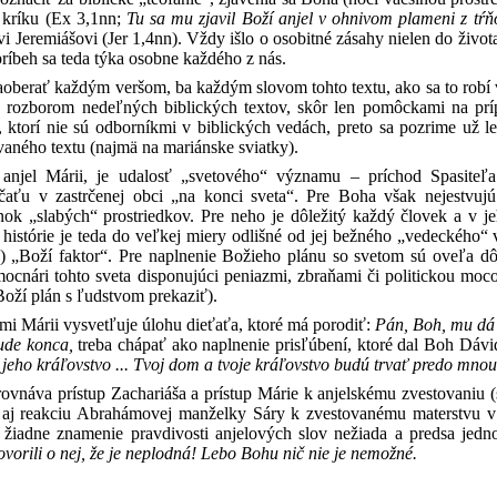
 kríku (Ex 3,1nn;
Tu sa mu zjavil Boží anjel v ohnivom plameni z tŕ
i Jeremiášovi (Jer 1,4nn). Vždy išlo o osobitné zásahy nielen do života
ríbeh sa teda týka osobne každého z nás.
aoberať každým veršom, ba každým slovom tohto textu, ako sa to robí 
 rozborom nedeľných biblických textov, skôr len pomôckami na prípr
v, ktorí nie sú odborníkmi v biblických vedách, preto sa pozrime u
žívaného textu (najmä na mariánske sviatky).
anjel Márii, je udalosť „svetového“ významu – príchod Spasiteľ
ťu v zastrčenej obci „na konci sveta“. Pre Boha však nejestvujú
ok „slabých“ prostriedkov. Pre neho je dôležitý každý človek a v j
istórie je teda do veľkej miery odlišné od jej bežného „vedeckého“ v
) „Boží faktor“. Pre naplnenie Božieho plánu so svetom sú oveľa dôl
ocnári tohto sveta disponujúci peniazmi, zbraňami či politickou moco
Boží plán s ľudstvom prekaziť).
ými Márii vysvetľuje úlohu dieťaťa, ktoré má porodiť:
Pán, Boh, mu dá
bude konca,
treba chápať ako naplnenie prisľúbení, ktoré dal Boh Dávi
 jeho kráľovstvo ... Tvoj dom a tvoje kráľovstvo budú trvať predo mno
rovnáva prístup Zachariáša a prístup Márie k anjelskému zvestovaniu 
 aj reakciu Abrahámovej manželky Sáry k zvestovanému materstvu v s
a žiadne znamenie pravdivosti anjelových slov nežiada a predsa jed
ovorili o nej, že je neplodná! Lebo Bohu nič nie je nemožné.