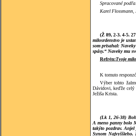
Spracované podľa: 
Karel
Flossmann, Li
(Ž 89, 2-3. 4-5. 2
milosrdenstvo je ust
som prisahal: Naveky 
spásy.“ Naveky mu sv
Refrén:
Tvoje mil
K tomuto responzó
Výber tohto žalmu
Dávidovi, keďže celý 
Ježiša Krista.
(Lk 1, 26-38) Boh
A meno panny bolo Már
takýto pozdrav. Anje
Synom Najvyššieho. 