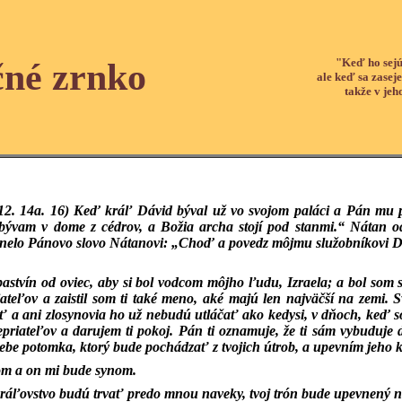
"Keď ho sejú
čné zrnko
ale keď sa zaseje
takže v jeh
12. 14a. 16)
Keď kráľ Dávid býval už vo svojom paláci a Pán mu po
 bývam v dome z cédrov, a Božia archa stojí pod stanmi.“ Nátan o
aznelo Pánovo slovo Nátanovi: „Choď a povedz môjmu služobníkovi D
pastvín od oviec, aby si bol vodcom môjho ľudu, Izraela; a bol som s
riateľov a zaistil som ti také meno, aké majú len najväčší na zemi
ť a ani zlosynovia ho už nebudú utláčať ako kedysi, v dňoch, keď 
epriateľov a darujem ti pokoj. Pán ti oznamuje, že ti sám vybuduje d
ebe potomka, ktorý bude pochádzať z tvojich útrob, a upevním jeho k
m a on mi bude synom.
kráľovstvo budú trvať predo mnou naveky, tvoj trón bude upevnený n