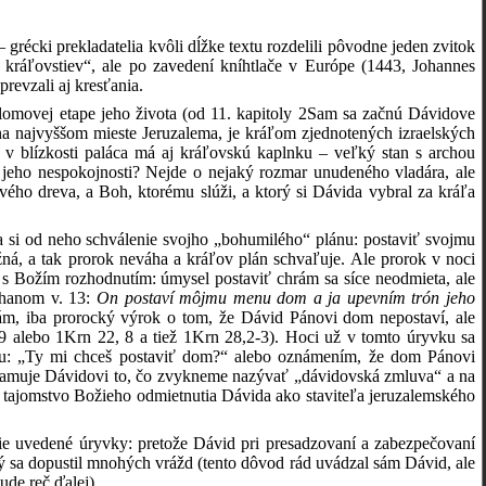
écki prekladatelia kvôli dĺžke textu rozdelili pôvodne jeden zvitok
 kráľovstiev“, ale po zavedení kníhtlače v Európe (1443, Johannes
revzali aj kresťania.
zlomovej etape jeho života (od 11. kapitoly 2Sam sa začnú Dávidove
na najvyššom mieste Jeruzalema, je kráľom zjednotených izraelských
v blízkosti paláca má aj kráľovskú kaplnku – veľký stan s archou
u jeho nespokojnosti? Nejde o nejaký rozmar unudeného vladára, ale
ého dreva, a Boh, ktorému slúži, a ktorý si Dávida vybral za kráľa
a si od neho schválenie svojho „bohumilého“ plánu: postaviť svojmu
á, a tak prorok neváha a kráľov plán schvaľuje. Ale prorok v noci
s Božím rozhodnutím: úmysel postaviť chrám sa síce neodmieta, ale
chanom v. 13:
On postaví môjmu menu dom a ja upevním trón jeho
m, iba prorocký výrok o tom, že Dávid Pánovi dom nepostaví, ale
9 alebo 1Krn 22, 8 a tiež 1Krn 28,2-3). Hoci už v tomto úryvku sa
ou: „Ty mi chceš postaviť dom?“ alebo oznámením, že dom Pánovi
znamuje Dávidovi to, čo zvykneme nazývať „dávidovská zmluva“ a na
 tajomstvo Božieho odmietnutia Dávida ako staviteľa jeruzalemského
ie uvedené úryvky: pretože Dávid pri presadzovaní a zabezpečovaní
rý sa dopustil mnohých vrážd (tento dôvod rád uvádzal sám Dávid, ale
ude reč ďalej).