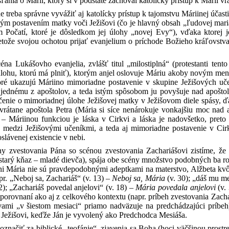
ania o Márii, ktorý si v podstate zachoval katolícky prístup k Márii vrá
ne treba správne vyvážiť aj katolícky prístup k tajomstvu Máriinej úča
eným postavením matky voči Ježišovi (čo je hlavný obsah „ľudovej mari
 Počatí, ktoré je dôsledkom jej úlohy „novej Evy“), vďaka ktorej j
etože svojou ochotou prijať evanjelium o príchode Božieho kráľovstv
.
céna Lukášovho evanjelia, zvlášť titul „milostiplná“ (protestanti ten
 úlohu, ktorú má plniť), ktorým anjel oslovuje Máriu akoby novým m
oré ukazujú Máriino mimoriadne postavenie v skupine Ježišových uče
jednému z apoštolov, a teda istým spôsobom ju povyšuje nad apošto
učenie o mimoriadnej úlohe Ježišovej matky v Ježišovom diele spásy, ď
 vrátane apoštola Petra (Mária si síce nenárokuje vonkajšiu moc nad a
 – Máriinou funkciou je láska v Cirkvi a láska je nadovšetko, preto 
medzi Ježišovými učeníkmi, a teda aj mimoriadne postavenie v Cirkvi,
oslávenej existencie v nebi.
ny zvestovania Pána so scénou zvestovania Zachariášovi zistíme, ž
 starý kňaz – mladé dievča), spája obe scény množstvo podobných ba ro
ani Mária nie sú pravdepodobnými adeptkami na materstvo, Alžbeta kvô
pr. „Neboj sa, Zachariáš“ (v. 13) –
Neboj sa, Mária
(v. 30); „dáš mu m
2); „Zachariáš povedal anjelovi“ (v. 18) –
Mária povedala anjelovi
(v.
 porovnaní ako aj z celkového kontextu (napr. príbeh zvestovania Zach
vami „v šiestom mesiaci“ priamo nadväzuje na predchádzajúci príbeh
k Ježišovi, keďže Ján je vyvolený ako Predchodca Mesiáša.
načiť za biblické „teofánie“, zjavenia sa Boha (hoci väčšinou prost