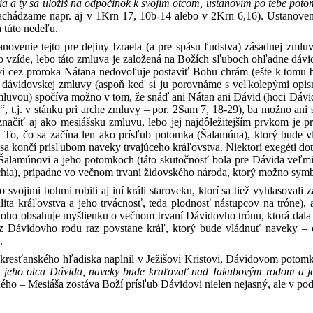
šia a ty sa uložíš na odpočinok k svojim otcom, ustanovím po tebe pot
achádzame napr. aj v 1Krn 17, 10b-14 alebo v 2Krn 6,16). Ustanoveni
a túto nedeľu.
stanovenie tejto pre dejiny Izraela (a pre spásu ľudstva) zásadnej 
ho vzíde, lebo táto zmluva je založená na Božích sľuboch ohľadne dávi
i cez proroka Nátana nedovoľuje postaviť Bohu chrám (ešte k tomu bez
 dávidovskej zmluvy (aspoň keď si ju porovnáme s veľkolepými opis
luvou) spočíva možno v tom, že snáď ani Nátan ani Dávid (hoci Dávid v
, t.j. v stánku pri arche zmluvy – por. 2Sam 7, 18-29), ba možno ani 
načiť aj ako mesiášsku zmluvu, lebo jej najdôležitejším prvkom je 
. To, čo sa začína len ako prísľub potomka (Šalamúna), ktorý bude v
a končí prísľubom naveky trvajúceho kráľovstva. Niektorí exegéti dot
Šalamúnovi a jeho potomkoch (táto skutočnosť bola pre Dávida veľmi 
hia), prípadne vo večnom trvaní židovského národa, ktorý možno sym
svojimi bohmi robili aj iní králi staroveku, ktorí sa tiež vyhlasovali
lita kráľovstva a jeho trvácnosť, teda plodnosť nástupcov na tróne), 
toho obsahuje myšlienku o večnom trvaní Dávidovho trónu, ktorá dala v
e z Dávidovho rodu raz povstane kráľ, ktorý bude vládnuť naveky –
.
 kresťanského hľadiska naplnil v Ježišovi Kristovi, Dávidovom potomko
 jeho otca Dávida, naveky bude kraľovať nad Jakubovým rodom a j
o – Mesiáša zostáva Boží prísľub Dávidovi nielen nejasný, ale v podst