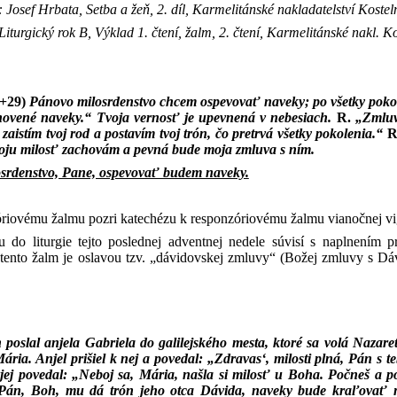
Josef Hrbata, Setba a žeň, 2. díl, Karmelitánské nakladatelství Kostel
turgický rok B, Výklad 1. čtení, žalm, 2. čtení, Karmelitánské nakl. K
7+29)
Pánovo milosrdenstvo chcem ospevovať naveky; po všetky pokole
anovené naveky.“ Tvoja vernosť je upevnená v nebesiach.
R.
„Zmluv
zaistím tvoj rod a postavím tvoj trón, čo pretrvá všetky pokolenia.“
R
oju milosť zachovám a pevná bude moja zmluva s ním.
osrdenstvo, Pane, ospevovať budem naveky.
riovému žalmu pozri katechézu k responzóriovému žalmu vianočnej vig
 do liturgie tejto poslednej adventnej nedele súvisí s naplnením 
tento žalm je oslavou tzv. „dávidovskej zmluvy“ (Božej zmluvy s Dávi
 poslal anjela Gabriela do galilejského mesta, ktoré sa volá Naza
ia. Anjel prišiel k nej a povedal: „Zdravas‘, milosti plná, Pán s 
l jej povedal: „Neboj sa, Mária, našla si milosť u Boha. Počneš a
Pán, Boh, mu dá trón jeho otca Dávida, naveky bude kraľovať