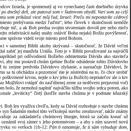
odcov Izraela, je spomenutý aj vo vynechanej časti dnešného úryvku
po dnešný deň, ale putoval som v šiatrovom obydlí. Vari som za celý
mu som prikázal viesť môj ľud, Izrael: Prečo mi nepostavíte cédrový
miesto prebývania medzi ľuďmi“, lebo človek v skutočnosti nemôže
ebuje nič, a ak Boh predsa svojim stvoreniam dovolí pre neho niečo
tejto relativizácii našej snahy osláviť Boha nejakú Božiu povýšenosť,
 sme správne videli svoje miesto pred Bohom.
i v samotnej Biblii akoby skrývaná – skutočnosť, že Dávid veľmi
dal zabiť jej manžela Uriáša. Toto je v Biblii považované za najväčší
(napríklad pri odôvodnení Božieho odmietnutia Dávida ako staviteľa
ovi, aby mu postavil chrám (prísne Božie odsúdenie tohto Dávidovho
 tu zrejme predvída Dávidovo zlyhanie, a naznačuje Dávidovi, že
 sa tu obchádza a pozornosť nie je sústredná na to, čo chce urobiť
 poškvrnené krvou, nejde o krv jeho (a Božích) nepriateľov ale o krv
az Mojžišovi vstúpiť do zasľúbenej zeme za nedôveru prejavenú voči
tom bolo, že nemohol naplniť najväčšiu túžbu svojho srdca potom, ako
onale „leviticky“ čistý (keďže stavba chrámu je v podstate kňazský
. Boh len využíva chvíľu, kedy sa Dávid rozhoduje o stavbe chrámu
ho syn Šalamún mohol túto veľkolepú stavbu zrealizovať, takže známy
je za zakladateľa chrámovej liturgie, ktorá sa začala konať už
 oznámil svoj zámer s jeho potomstvom – a aby s ním uzavrel novú
ryvku vo veršoch 11b-12:
Pán ti oznamuje, že ti sám vybuduje dom,