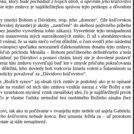
omka, ktorý bude pochádzať z tvojich útrob, a upevním jeho kráľovstvo
e tejto zmluvy je najdôležitejšou správou tejto perikopy a dôvodom
zmluvy (medzi Bohom a Dávidom, resp. jeho „domom“, čiže kráľovskou
dovskej dynastie) je akoby „zastrčené“ do akéhosi podivného príbehu
 jasného vysvetlenia tohto zákazu). Vysvetlenie tejto nenápadnosti
mi ustanovenia iných starozákonných zmlúv, či už s abrahámovskou
nímal, že sa stalo niečo veľmi dôležité, o čom svedčí jeho následná
svätopisci spočiatku nerozumeli ďalekosiahlemu dosahu tejto zmluvy,
prísľub príchodu Mesiáša – Bohom prisľúbeného definitívneho a teda
ládnuť po Dávidovi a postaví chrám, ktorý nie je dovolené postaviť
eraz túto zmluvu vysvetľujú buď len v zmysle prísľubu pokračovania
dôležitá, lebo dovtedy boli vodcovia Izraela volení a Šalamúnom sa
bolicky považovať za „Dávidovo kráľovstvo“.
 za „Božích synov“ (aj obsah tých zmlúv je podobný ako je to opísané
ale na rozdiel od nich táto zmluva vznikla naozaj z vôle Božej a nie
 izraelskom myslení vznik mesiášskej idei, čo je najdôležitejší prvok
 čo je vlastne ľudsky nemožné bez osobitného Božieho zásahu (bez
vi, tak ako to počúvame v evanjeliu tejto nedele od anjela Gabriela:
eho kráľovstvu nebude konca.
Bez uznania Ježiša za – už prorokom
ate aj stále nenaplnený.