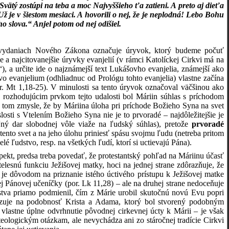
ätý zostúpi na teba a moc Najvyššieho ťa zatieni. A preto aj dieťa
Už je v šiestom mesiaci. A hovorili o nej, že je neplodná! Lebo Bohu
 slova.“ Anjel potom od nej odišiel.
ch vydaniach Nového Zákona označuje úryvok, ktorý budeme počuť
ie a najcitovanejšie úryvky evanjelií (v rámci Katolíckej Cirkvi má na
, a určite ide o najznámejší text Lukášovho evanjelia, známejší ako
o evanjelium (odhliadnuc od Prológu tohto evanjelia) vlastne začína
r. Mt 1,18-25). V minulosti sa tento úryvok označoval väčšinou ako
 rozhodujúcim prvkom tejto udalosti bol Máriin súhlas s príchodom
 tom zmysle, že by Máriina úloha pri príchode Božieho Syna na svet
losti s Vtelením Božieho Syna nie je to prvoradé – najdôležitejšie je
ný dar slobodnej vôle viaže na ľudský súhlas), pretože
prvoradé
tento svet a na jeho úlohu priniesť spásu svojmu ľudu (netreba pritom
lé ľudstvo, resp. na všetkých ľudí, ktorí si uctievajú Pána).
pekt, predsa treba povedať, že protestantský pohľad na Máriinu účasť
telesnú funkciu Ježišovej matky, hoci na jednej strane zdôrazňuje, že
 je dôvodom na priznanie istého úctivého prístupu k Ježišovej matke
j Pánovej učeníčky (por. Lk 11,28) – ale na druhej strane nedoceňuje
va priamo podmienil, čím z Márie urobil skutočnú novú Evu popri
zuje na podobnosť Krista a Adama, ktorý bol stvorený podobným
 vlastne úplne odvrhnutie pôvodnej cirkevnej úcty k Márii – je však
eologickým otázkam, ale nevychádza ani zo stáročnej tradície Cirkvi