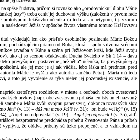
tane jej uctievania.
sti na spáse ľudstva, pričom si rovnako ako „orodovnícku“ úlohu Márie
ánskej úcty“) treba ceniť jej duchovnú výšku (založenú v prvom rade
e prototypom Ježišovho učeníka (a teda aj archetypom, t.j. vzorom
a a nasledovať Ježiša v spôsobe života vlastnému tomuto Kráľovstvu
to titul vykladajú len ako prísľub osobitného posilnenia Márie Božou
enom, pochádzajúcim priamo od Boha, ktorá – spolu s dvoma scénami
níkov (svadba v Káne a scéna pri Ježišovom kríži, kde Ježiš svoju
lov), ako aj so scénou očakávania Ducha Svätého v Sk 1,14 – dáva
aleko prevyšujúcej postavenie „bežného“ učeníka, ba prevyšujúcej aj
poštolmi, ale jej moc je aj tak väčšia, lebo láska má prednosť pred
autorita Márie je vyššia ako autorita samého Petra). Mária má teda
 a toto jej vyvolenie sa týka nielen jej pozemskej existencie, ale
e napriek zreteľným rozdielom v mieste a osobách oboch zvestovaní
vnakých prvkov (napr. obe zvestovania prináša ten istý anjel nazvaný
li starobe a Mária kvôli svojmu panenstvu), dokonca rovnakých slov
eno Ján“ (v. 13) –
dáš mu meno Ježiš
(v. 31); „on bude veľký“ (v. 15)
 34); „Anjel mu odpovedal“ (v. 19) –
Anjel jej odpovedal
(v. 35), atď.
ariášovi bezprostredne predchádza príbehu Zvestovania Pána a príbeh
) vyplýva, že obidva príbehy sú úzko prepojené, a to vzhľadom na
redníctvom anjela) Božím vyvolencom ako boli napr. zjavenie sa Boha