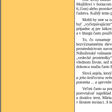
Mojžišovi v horiacom
6,11nn) alebo prorokov
ľudstva. Každý tento p
Mohli by sme sa z
byť „vyčerpávajúcim“
prípadne aj pre laiko
a v liturgii často pou
To, čo oznamuje 
bezvýznamnému dievča
prostredníctvom navon
Náboženské vnímanie h
„vedecké prostriedky“
všednom živote, než m
dokonca snažia často 
Slová anjela, ktor
a jeho kráľovstvu ne
potomka ... a upevním
Veľmi často sa po
porovnávať napríklad
a dostáva trest, Mári
v šiestom mesiaci. A h