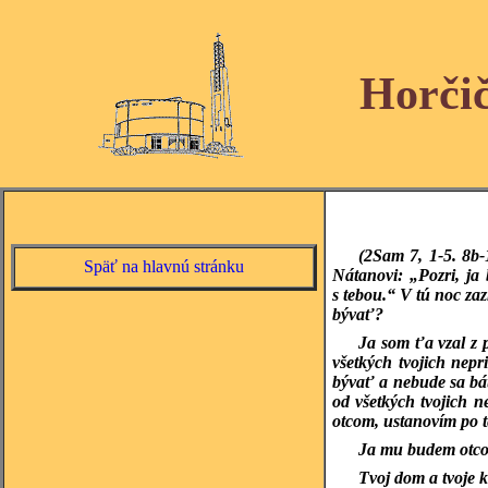
Horči
(2Sam 7, 1-5. 8b-
Späť na hlavnú stránku
Nátanovi: „Pozri, ja
s tebou.“ V tú noc z
bývať?
Ja som ťa vzal z 
všetkých tvojich nep
bývať a nebude sa bá
od všetkých tvojich n
otcom, ustanovím po t
Ja mu budem otco
Tvoj dom a tvoje 