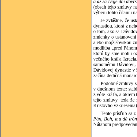
a až sa tvoje dni dovŕ
(obsah tejto zmluvy n
výberu tohto čítaniu n
Je zvláštne, že u
dynastiou, ktorá z ne
o tom, ako sa Dávidov
zmienky o ustanovení
alebo mojžišovskou zm
modlitba „pred Pánom“
ktorú by sme mohli oz
večného kráľa Izraela
samotnému Dávidovi, s
Dávidovej dynastie v 
začína dedičná monarc
Podobné zmluvy so 
v dnešnom texte: stabi
z vôle kráľa, a okrem 
tejto zmluvy, teda ž
Kristovho vzkriesenia)
Tento prísľub sa z
Pán, Boh, mu dá trón
Nátanom predpovedanéh