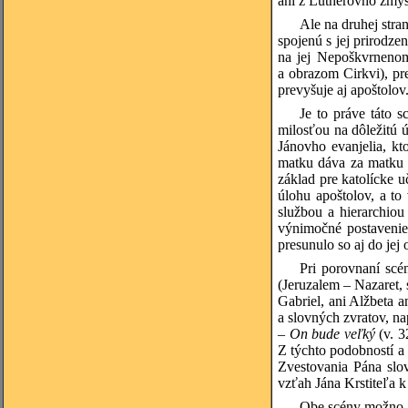
ani z Lutherovho zmýšľ
Ale na druhej stra
spojenú s jej prirodz
na jej Nepoškvrnenom
a obrazom Cirkvi), pr
prevyšuje aj apoštolov
Je to práve táto s
milosťou na dôležitú
Jánovho evanjelia, kt
matku dáva za matku 
základ pre katolícke 
úlohu apoštolov, a to
službou a hierarchiou
výnimočné postavenie 
presunulo so aj do jej 
Pri porovnaní scé
(Jeruzalem – Nazaret,
Gabriel, ani Alžbeta 
a slovných zvratov, na
–
On bude veľký
(v. 3
Z týchto podobností a
Zvestovania Pána slo
vzťah Jána Krstiteľa 
Obe scény možno oz