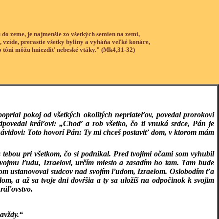
 do zeme, je najmenšie zo všetkých semien na zemi,
, vzíde, prerastie všetky byliny a vyháňa veľké konáre,
o tôni môžu hniezdiť nebeské vtáky." (Mk4,31-32)
prial pokoj od všetkých okolitých nepriateľov, povedal prorokovi
dpovedal kráľovi: „Choď a rob všetko, čo ti vnuká srdce, Pán je
ávidovi: Toto hovorí Pán: Ty mi chceš postaviť dom, v ktorom mám
 tebou pri všetkom, čo si podnikal. Pred tvojimi očami som vyhubil
. Svojmu ľudu, Izraelovi, určím miesto a zasadím ho tam. Tam bude
som ustanovoval sudcov nad svojím ľudom, Izraelom. Oslobodím ťa
om, a až sa tvoje dni dovŕšia a ty sa uložíš na odpočinok k svojim
ráľovstvo.
avždy.“