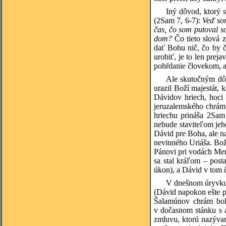
Iný dôvod, ktorý 
(2Sam 7, 6-7):
Veď som
čas, čo som putoval s
dom?
Čo tieto slová
dať Bohu nič, čo by č
urobiť, je to len prej
pohŕdanie človekom, al
Ale skutočným dôv
urazil Boží majestát, 
Dávidov hriech, hoci 
jeruzalemského chrámu
hriechu prináša 2Sam
nebude staviteľom jeh
Dávid pre Boha, ale na
nevinného Uriáša. Bož
Pánovi pri vodách Merí
sa stal kráľom – post
úkon), a Dávid v tom 
V dnešnom úryvku 
(Dávid napokon ešte p
Šalamúnov chrám bol 
v dočasnom stánku s 
zmluvu, ktorú nazýva