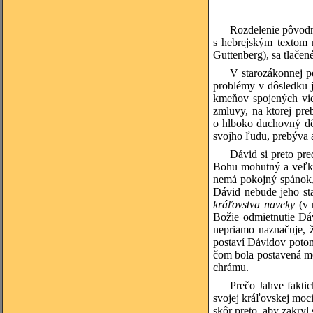
Rozdelenie pôvodne
s hebrejským textom 
Guttenberg), sa tlačen
V starozákonnej p
problémy v dôsledku j
kmeňov spojených vie
zmluvy, na ktorej pre
o hlboko duchovný dôv
svojho ľudu, prebýva a
Dávid si preto pr
Bohu mohutný a veľko
nemá pokojný spánok, 
Dávid nebude jeho st
kráľovstva naveky
(v 
Božie odmietnutie Dáv
nepriamo naznačuje, 
postaví Dávidov potom
čom bola postavená me
chrámu.
Prečo Jahve fakti
svojej kráľovskej moc
skôr preto, aby zakryl