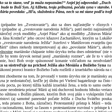
ko sa to stane, veď ja muža nepoznám?“ Anjel jej odpovedal: „Duch Sv
bude to Boží Syn. Aj Alžbeta, tvoja príbuzná, počala syna v starobe. 
Mária povedala: „Hľa, služobnica Pána, nech sa mi stane podľa tvojho
 (prípadne len „Zvestovanie“), ako sa dnes najčastejšie v rôzny
le (prípadne aj „zvestovanie narodenia Ježiša“), patrí medzi najznámejš
 stáročný zvyk modlitby „Anjel Pána“ ako aj modlitby „Zdravas Mária“)
a Jána Krstiteľa“ jeho otcovi kňazovi Zachariášovi, ktorým sa Lukášov
bo „zvestovanie narodenia Ježiša“ Jozefovi v Matúšovom evanjeliu (po
rii“ (dnes niekedy interpretovaný aj ako „povolanie Márie“), akoby
ednostne
mariánske chápanie tohto úryvku treba dnes odmietnuť (nie v
 že by tento úryvok nemal jasný „mariánsky rozmer“, ale že to v súvis
anie, hoci Boh svoje spásonosné konanie vzhľadom na neodvolateľ
ku sa sústreďuje na príchod Ježiša ako Mesiáša a Božieho Syna
na 
ákonní proroci hranice Božieho ľudu rozšírili z izraelského národa na ce
ntmi zhodneme na tom, že prvoradý v tomto úryvku nie je mariánsky as
na je nedostatočný, keďže jej úlohu pri Vtelení bagatelizuje na čisto 
la pocta, po ktorej túžila každá izraelská žena, a teda to samo osebe
časne neodmieta priznať Márii aj istú duchovnú hodnotu hlboko veriace
o súhlasu s Božím plánom, ktorým Boh svoj plán s vykúpením ľudst
stovi (aj samotné panenské počatie Ježiša z Ducha Svätého pouka
 teda priamo z Boha, zázračne). Protestantský prístup k Márii – teda
racionalizmu, ktorý sa časom v protestantizme rozvinul v prístupe k t