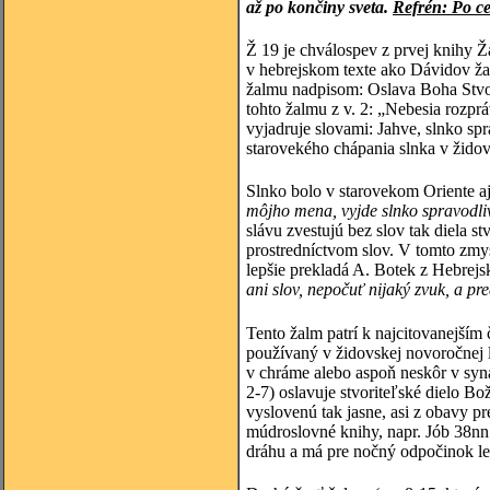
až po končiny sveta.
Refrén: Po cel
Ž 19 je chválospev z prvej knihy Ž
v hebrejskom texte ako Dávidov ža
žalmu nadpisom: Oslava Boha Stvori
tohto žalmu z v. 2: „Nebesia rozp
vyjadruje slovami: Jahve, slnko spr
starovekého chápania slnka v židov
Slnko bolo v starovekom Oriente a
môjho mena, vyjde slnko spravodliv
slávu zvestujú bez slov tak diela s
prostredníctvom slov. V tomto zmysl
lepšie prekladá A. Botek z Hebrejsk
ani slov, nepočuť nijaký zvuk, a pr
Tento žalm patrí k najcitovanejším 
používaný v židovskej novoročnej li
v chráme alebo aspoň neskôr v syn
2-7) oslavuje stvoriteľské dielo B
vyslovenú tak jasne, asi z obavy pr
múdroslovné knihy, napr. Jób 38nn
dráhu a má pre nočný odpočinok len