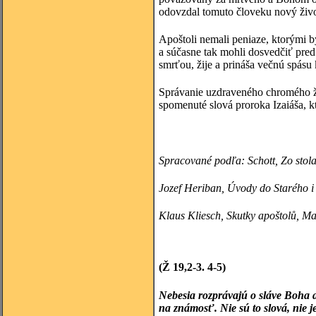
odovzdal tomuto človeku nový živo
Apoštoli nemali peniaze, ktorými b
a súčasne tak mohli dosvedčiť pred 
smrťou, žije a prináša večnú spásu
Správanie uzdraveného chromého ž
spomenuté slová proroka Izaiáša, k
Spracované podľa: Schott, Zo stol
Jozef Heriban, Úvody do Starého 
Klaus
Kliesch, Skutky apoštolů, Ma
(Ž 19,2-3. 4-5)
Nebesia rozprávajú o sláve Boha a
na známosť. Nie sú to slová, nie je