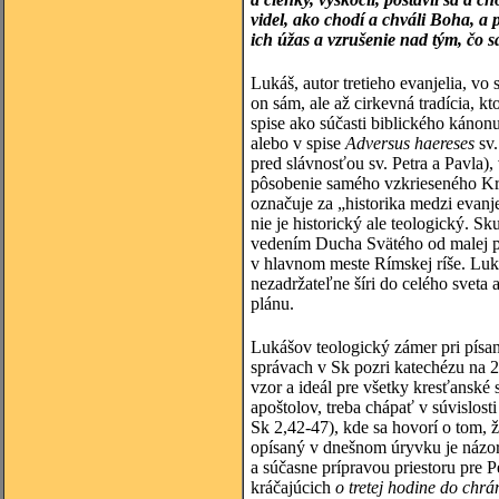
videl, ako chodí a chváli Boha, a 
ich úžas a vzrušenie nad tým, čo sa
Lukáš, autor tretieho evanjelia, 
on sám, ale až cirkevná tradícia, 
spise ako súčasti biblického káno
alebo v spise
Adversus haereses
sv.
pred slávnosťou sv. Petra a Pavla),
pôsobenie samého vzkrieseného Kris
označuje za „historika medzi evanje
nie je historický ale teologický. S
vedením Ducha Svätého od malej p
v hlavnom meste Rímskej ríše. Luk
nezadržateľne šíri do celého sveta
plánu.
Lukášov teologický zámer pri písa
správach v Sk pozri katechézu na 
vzor a ideál pre všetky kresťanské s
apoštolov, treba chápať v súvislos
Sk 2,42-47), kde sa hovorí o tom, 
opísaný v dnešnom úryvku je názo
a súčasne prípravou priestoru pre 
kráčajúcich
o tretej hodine do chr