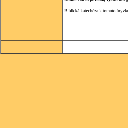
Biblická katechéza k tomuto úryvk