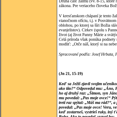
Druhá časť žalmu (vv. 8-15, ktoré n
zákona. Pre veriaceho človeka Bož
V kresťanskom chápaní je tento žalm
vianočnom ofíciu, t.j. v Posvätnom
oblohou, po ktorej sa šíri Božia slá
evanjelistov). Cirkev (spolu s Pann
život (aj život Panny Márie a svätý
Celá príroda však ponúka podnety 
modliť: „Otče náš, ktorý si na nebes
Spracované podľa: Josef Hrbata, P
(Jn 21, 15-19)
Keď sa Ježiš zjavil svojim učeník
ako títo?“ Odpovedal mu: „Áno, P
ho aj druhý raz: „Šimon, syn Ján
mu povedal: „Pas moje ovce!“ Pýta
tretí raz spýtal: „Máš ma rád?“, a
povedal: „Pas moje ovce! Veru, veru
keď zostarneš, vystrieš ruky, iný
Boha. Ako to povedal, vyzval ho