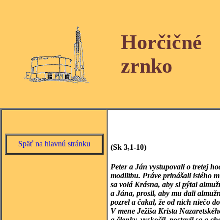
Horčičné
zrnko
Späť na hlavnú stránku
(Sk 3,1-10)
Peter a Ján vystupovali o tretej 
modlitbu. Práve prinášali istého 
sa volá Krásna, aby si pýtal alm
a Jána, prosil, aby mu dali almuž
pozrel a čakal, že od nich niečo d
V mene Ježiša Krista Nazaretskéh
a členky, vyskočil, postavil sa a 