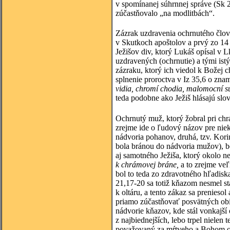
v spomínanej súhrnnej správe (Sk 
zúčastňovalo „na modlitbách“.
Zázrak uzdravenia ochrnutého člov
v Skutkoch apoštolov a prvý zo 1
Ježišov div, ktorý Lukáš opísal v L
uzdravených (ochrnutie) a tými istým
zázraku, ktorý ich viedol k Božej
splnenie proroctva v Iz 35,6 o zna
vidia, chromí chodia, malomocní sú
teda podobne ako Ježiš hlásajú sl
Ochrnutý muž, ktorý žobral pri ch
zrejme ide o ľudový názov pre niek
nádvoria pohanov, druhá, tzv. Kori
bola bránou do nádvoria mužov), 
aj samotného Ježiša, ktorý okolo n
k chrámovej bráne,
a to zrejme veľ
bol to teda zo zdravotného hľadis
21,17-20 sa totiž kňazom nesmel st
k oltáru, a tento zákaz sa prenieso
priamo zúčastňovať posvätných obi
nádvorie kňazov, kde stál vonkajší 
z najbiednejších, lebo trpel niele
považovaný za mŕtveho a Bohom odv