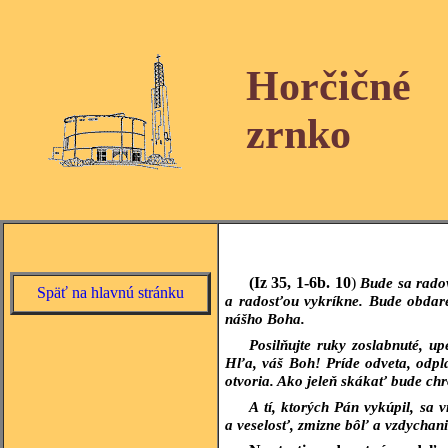
Horčičné
zrnko
(Iz 35, 1-6b. 10
)
Bude sa radov
Späť na hlavnú stránku
a radosťou vykríkne. Bude obdar
nášho Boha.
Posilňujte ruky zoslabnuté, u
Hľa, váš Boh! Príde odveta, odpla
otvoria. Ako jeleň skákať bude ch
A tí, ktorých Pán vykúpil, sa 
a veselosť, zmizne bôľ a vzdychani