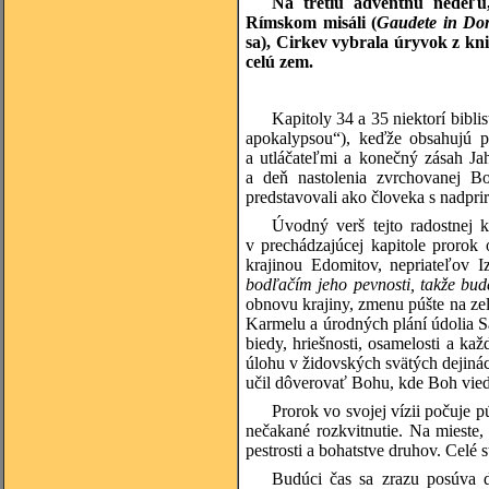
Na tretiu adventnú nedeľu
Rímskom misáli (
Gaudete in Dom
sa), Cirkev vybrala úryvok z kn
celú zem.
Kapitoly 34 a 35 niektorí bibl
apokalypsou“), keďže obsahujú p
a utláčateľmi a konečný zásah Ja
a deň nastolenia zvrchovanej Bo
predstavovali ako človeka s nadpri
Úvodný verš tejto radostnej k
v prechádzajúcej kapitole prorok
krajinou Edomitov, nepriateľov I
bodľačím jeho pevnosti, takže bud
obnovu krajiny, zmenu púšte na ze
Karmelu a úrodných plání údolia Sar
biedy, hriešnosti, osamelosti a kaž
úlohu v židovských svätých dejinách
učil dôverovať Bohu, kde Boh viedol
Prorok vo svojej vízii počuje 
nečakané rozkvitnutie. Na mieste, 
pestrosti a bohatstve druhov. Celé 
Budúci čas sa zrazu posúva 