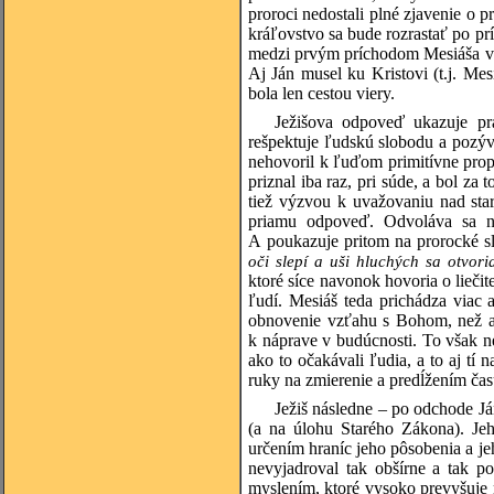
proroci nedostali plné zjavenie o 
kráľovstvo sa bude rozrastať po pr
medzi prvým príchodom Mesiáša v 
Aj Ján musel ku Kristovi (t.j. Mes
bola len cestou viery.
Ježišova odpoveď ukazuje prá
rešpektuje ľudskú slobodu a pozýv
nehovoril k ľuďom primitívne prop
priznal iba raz, pri súde, a bol za
tiež výzvou k uvažovaniu nad sta
priamu odpoveď. Odvoláva sa n
A poukazuje pritom na prorocké s
oči slepí a uši hluchých sa otvor
ktoré síce navonok hovoria o lieči
ľudí. Mesiáš teda prichádza viac 
obnovenie vzťahu s Bohom, než ako
k náprave v budúcnosti. To však 
ako to očakávali ľudia, a to aj tí
ruky na zmierenie a predĺžením čas
Ježiš následne – po odchode Já
(a na úlohu Starého Zákona). Jeh
určením hraníc jeho pôsobenia a je
nevyjadroval tak obšírne a tak p
myslením, ktoré vysoko prevyšuje m