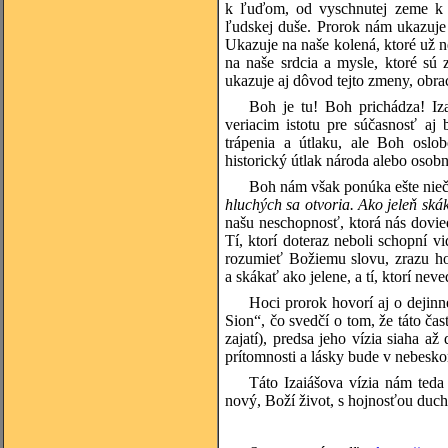
k ľuďom, od vyschnutej zeme k z
ľudskej duše. Prorok nám ukazuje n
Ukazuje na naše kolená, ktoré už 
na naše srdcia a mysle, ktoré sú
ukazuje aj dôvod tejto zmeny, obrac
Boh je tu! Boh prichádza! Iz
veriacim istotu pre súčasnosť aj
trápenia a útlaku, ale Boh oslob
historický útlak národa alebo osobn
Boh nám však ponúka ešte niečo
hluchých sa otvoria. Ako jeleň sk
našu neschopnosť, ktorá nás dovie
Tí, ktorí doteraz neboli schopní v
rozumieť Božiemu slovu, zrazu ho
a skákať ako jelene, a tí, ktorí n
Hoci prorok hovorí aj o dejinn
Sion“, čo svedčí o tom, že táto č
zajatí), predsa jeho vízia siaha a
prítomnosti a lásky bude v nebesk
Táto Izaiášova vízia nám teda
nový, Boží život, s hojnosťou duc