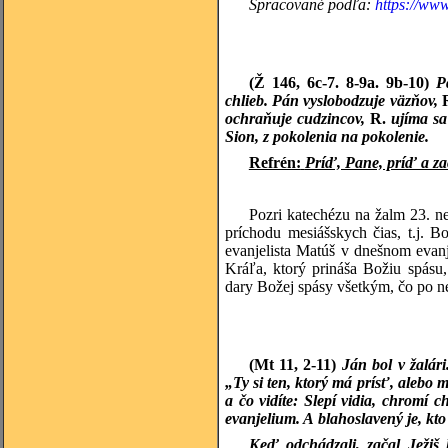
Spracované podľa:
https://ww
(Ž 146, 6c-7. 8-9a. 9b-10)
P
chlieb. Pán vyslobodzuje väzňov,
ochraňuje cudzincov,
R.
ujíma sa 
Sion, z pokolenia na pokolenie.
Refrén:
Príď, Pane, príď a z
Pozri katechézu na žalm 23. n
príchodu mesiášskych čias, t.j. B
evanjelista Matúš v dnešnom evanj
Kráľa, ktorý prináša Božiu spásu, 
dary Božej spásy všetkým, čo po ne
(Mt 11, 2-11)
Ján bol v žalár
„Ty si ten, ktorý má prísť, aleb
a čo vidíte: Slepí vidia, chromí 
evanjelium. A blahoslavený je, kt
Keď odchádzali, začal Ježiš