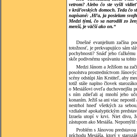
vetrom? Alebo čo ste vyšli vidi
v kráľovských domoch. Teda čo st
napísané: ‚Hľa, ja posielam svojh
Medzi tými, čo sa narodili zo žen
menší, je väčší ako on.“
Dnešné evanjelium začína po
totožnosť, je prekvapujúco sám sl
pochybnosti? Snáď jeho ťažkému 
skôr podivnému správaniu sa tohto 
Medzi Jánom a Ježišom na zači
posolstva prostredníctvom Jánovýc
scény odstúpi Ján Krstiteľ, aby med
totiž stále naplno človek starozá
o Mesiášovi oveľa duchovnejšiu pre
s ním zdieľali aj mnohí jeho uče
konaním. Ježiš sa ani viac nepostil
nestrhol hneď všetkých za sebou,
vzdialené apokalyptickým predstav
Izraela utopí v krvi. Niet divu, 
zástupom ako Mesiáša. Nepomýlil s
Problém s Jánovou predstavou 
príchodu Mesiáša, ktorý v staroz