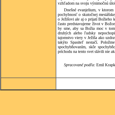
vzhľadom na svoju výnimočnú úloh
Dnešné evanjelium, v ktorom
pochybnosť o skutočnej mesiášske
o Ježišovi ale aj o prijatí Božieho 
často predstavujeme život v Božom 
by sme, aby sa Božia moc v tomto
druhých alebo ľudsky nepochopit
tajomstvo viery v Ježiša ako uzdr
takýto Spasiteľ nestačí. Položm
spochybňovaním, skôr spochybňo
príchodu na tento svet slávili nie 
Spracované podľa:
Emil Krapka