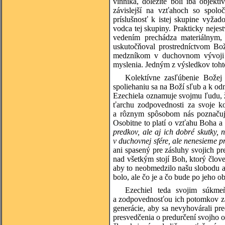
vinníka, dôležité boli iba objek
závislejší na vzťahoch so spoloč
príslušnosť k istej skupine vyža
vodca tej skupiny. Prakticky nejes
vedením prechádza materiálnym
uskutočňoval prostredníctvom Bož
medzníkom v duchovnom vývoji 
myslenia. Jedným z výsledkov toht
Kolektívne zasľúbenie Božej
spoliehaniu sa na Boží sľub a k o
Ezechiela oznamuje svojmu ľudu, že
ťarchu zodpovednosti za svoje k
a rôznym spôsobom nás poznačuj
Osobitne to platí o vzťahu Boha a
predkov, ale aj ich dobré skutky, n
v duchovnej sfére, ale nenesieme p
ani spasený pre zásluhy svojich p
nad všetkým stojí Boh, ktorý človek
aby to neobmedzilo našu slobodu a
bolo, ale čo je a čo bude po jeho ob
Ezechiel teda svojim súkm
a zodpovednosťou ich potomkov za 
generácie, aby sa nevyhovárali pr
presvedčenia o predurčení svojho o