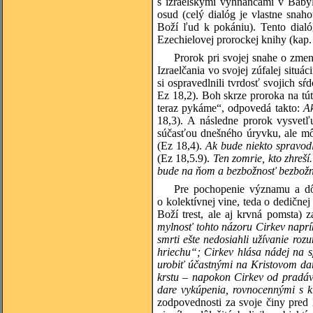
s izraelskými vyhnancami v Babylo
osud (celý dialóg je vlastne snah
Boží ľud k pokániu). Tento dialóg
Ezechielovej prorockej knihy (kap.
Prorok pri svojej snahe o zmen
Izraelčania vo svojej zúfalej situá
si ospravedlnili tvrdosť svojich sŕ
Ez 18,2). Boh skrze proroka na tút
teraz pykáme“, odpovedá takto:
Ak
18,3). A následne prorok vysvetľu
súčasťou dnešného úryvku, ale mô
(Ez 18,4).
Ak bude niekto spravodl
(Ez 18,5.9).
Ten zomrie, kto zhreší
bude na ňom a bezbožnosť bezbož
Pre pochopenie významu a dôle
o kolektívnej vine, teda o dedične
Boží trest, ale aj krvná pomsta
mylnosť tohto názoru Cirkev naprík
smrti ešte nedosiahli užívanie roz
hriechu“; Cirkev hlása nádej na sp
urobiť účastnými na Kristovom da
krstu – napokon Cirkev od pradávn
dare vykúpenia, rovnocennými s k
zodpovednosti za svoje činy pred