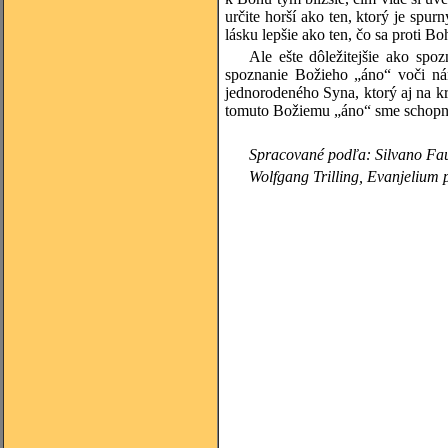
určite horší ako ten, ktorý je spu
lásku lepšie ako ten, čo sa proti B
Ale ešte dôležitejšie ako spo
spoznanie Božieho „áno“ voči nám
jednorodeného Syna, ktorý aj na 
tomuto Božiemu „áno“ sme schopní
Spracované podľa: Silvano Fau
Wolfgang
Trilling, Evanjelium