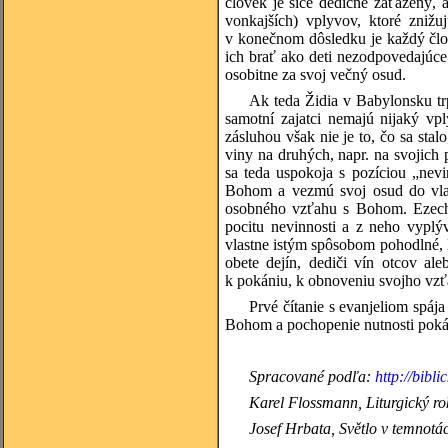
človek je síce dedične zaťažený, a
vonkajších) vplyvov, ktoré znižu
v konečnom dôsledku je každý člov
ich brať ako deti nezodpovedajúc
osobitne za svoj večný osud.
Ak teda Židia v Babylonsku trp
samotní zajatci nemajú nijaký vp
zásluhou však nie je to, čo sa stal
viny na druhých, napr. na svojich
sa teda uspokoja s pozíciou „nevi
Bohom a vezmú svoj osud do vlas
osobného vzťahu s Bohom. Ezechie
pocitu nevinnosti a z neho vyplý
vlastne istým spôsobom pohodlné, l
obete dejín, dediči vín otcov al
k pokániu, k obnoveniu svojho vzť
Prvé čítanie s evanjeliom spáj
Bohom a pochopenie nutnosti pokán
Spracované podľa:
http://bibli
Karel
Flossmann, Liturgický rok
Josef
Hrbata, Světlo v temnotác