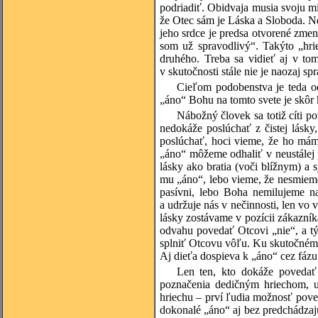
podriadiť. Obidvaja musia svoju m
že Otec sám je Láska a Sloboda. Nes
jeho srdce je predsa otvorené zmen
som už spravodlivý“. Takýto „hri
druhého. Treba sa vidieť aj v tom
v skutočnosti stále nie je naozaj s
Cieľom podobenstva je teda o
„áno“ Bohu na tomto svete je skôr
Nábožný človek sa totiž cíti p
nedokáže poslúchať z čistej lásk
poslúchať, hoci vieme, že ho mám
„áno“ môžeme odhaliť v neustálej p
lásky ako bratia (voči blížnym) a
mu „áno“, lebo vieme, že nesmieme
pasívni, lebo Boha nemilujeme na
a udržuje nás v nečinnosti, len vo
lásky zostávame v pozícii zákazník
odvahu povedať Otcovi „nie“, a tý
splniť Otcovu vôľu. Ku skutočnému
Aj dieťa dospieva k „áno“ cez fázu
Len ten, kto dokáže povedať 
poznačenia dedičným hriechom, u
hriechu – prví ľudia možnosť pov
dokonalé „áno“ aj bez predchádzajú