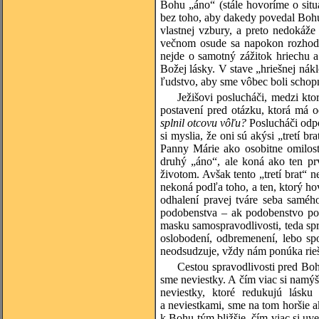
Bohu „áno“ (stále hovoríme o situ
bez toho, aby dakedy povedal Bohu 
vlastnej vzbury, a preto nedokáže
večnom osude sa napokon rozhodne
nejde o samotný zážitok hriechu a
Božej lásky. V stave „hriešnej nák
ľudstvo, aby sme vôbec boli schopn
Ježišovi poslucháči, medzi kt
postavení pred otázku, ktorá má
splnil otcovu vôľu?
Poslucháči odpo
si myslia, že oni sú akýsi „tretí b
Panny Márie ako osobitne omiloste
druhý „áno“, ale koná ako ten pr
životom. Avšak tento „tretí brat“ ne
nekoná podľa toho, a ten, ktorý hov
odhalení pravej tváre seba saméh
podobenstva – ak podobenstvo poc
masku samospravodlivosti, teda spr
oslobodení, odbremenení, lebo s
neodsudzuje, vždy nám ponúka rieše
Cestou spravodlivosti pred Bo
sme neviestky. A čím viac si namý
neviestky, ktoré redukujú lásk
a neviestkami, sme na tom horšie a
k Bohu tým bližšie, čím viac si uv