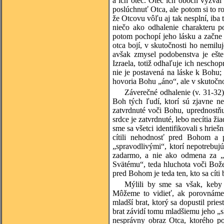
a ich otec. Otec ich oboch vyzva
poslúchnuť Otca, ale potom si to r
že Otcovu vôľu aj tak nesplní, iba
niečo ako odhalenie charakteru p
potom pochopí jeho lásku a začne p
otca bojí, v skutočnosti ho nemiluj
avšak zmysel podobenstva je ešte
Izraela, totiž odhaľuje ich neschop
nie je postavená na láske k Bohu;
hovoria Bohu „áno“, ale v skutočno
Záverečné odhalenie (v. 31-32)
Boh tých ľudí, ktorí sú zjavne nes
zatvrdnuté voči Bohu, uprednostňu
srdce je zatvrdnuté, lebo necítia ž
sme sa všetci identifikovali s hrie
cítili nehodnosť pred Bohom a p
„spravodlivými“, ktorí nepotrebuj
zadarmo, a nie ako odmena za „z
Svätému“, teda hluchota voči Bož
pred Bohom je teda ten, kto sa cíti 
Mýlili by sme sa však, keby 
Môžeme to vidieť, ak porovnáme
mladší brat, ktorý sa dopustil pries
brat závidí tomu mladšiemu jeho „s
nesprávny obraz Otca, ktorého po