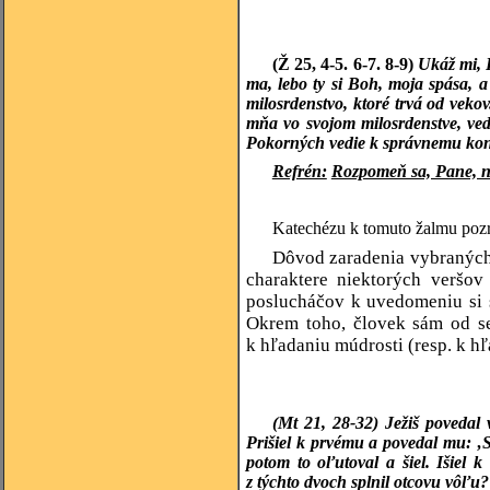
(Ž 25, 4-5. 6-7. 8-9)
Ukáž mi, 
ma, lebo ty si Boh, moja spása, 
milosrdenstvo, ktoré trvá od veko
mňa vo svojom milosrdenstve, veď
Pokorných vedie k správnemu kona
Refrén:
Rozpomeň sa, Pane, n
Katechézu k tomuto žalmu pozri
Dôvod zaradenia vybraných 
charaktere niektorých veršov
poslucháčov k uvedomeniu si sv
Okrem toho, človek sám od se
k hľadaniu múdrosti (resp. k h
(Mt 21, 28-32) Ježiš povedal
Prišiel k prvému a povedal mu: ‚
potom to oľutoval a šiel. Išiel 
z týchto dvoch splnil otcovu vôľu