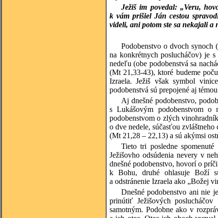
Ježiš im povedal: „Veru, hov
k vám prišiel Ján cestou spravodli
videli, ani potom ste sa nekajali a 
Podobenstvo o dvoch synoch (ve
na konkrétnych poslucháčov) je s
nedeľu (obe podobenstvá sa nachá
(Mt 21,33-43), ktoré budeme poču
Izraela. Ježiš však symbol vinic
podobenstvá sú prepojené aj témou
Aj dnešné podobenstvo, podobn
s Lukášovým podobenstvom o má
podobenstvom o zlých vinohradník
o dve nedele, súčasťou zvláštneho
(Mt 21,28 – 22,13) a sú akýmsi os
Tieto tri posledne spomenuté
Ježišovho odsúdenia nevery v neho 
dnešné podobenstvo, hovorí o príč
k Bohu, druhé ohlasuje Boží s
a odstránenie Izraela ako „Božej v
Dnešné podobenstvo ani nie je
prinútiť Ježišových poslucháč
samotným. Podobne ako v rozpráva