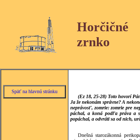
Horčičné
zrnko
Späť na hlavnú stránku
(Ez 18, 25-28) Toto hovorí Pán
Ja že nekonám správne? A nekonáte
neprávosť, zomrie: zomrie pre nep
páchal, a koná podľa práva a spr
popáchal, a odvráti sa od nich, ur
Dnešná starozákonná perikop