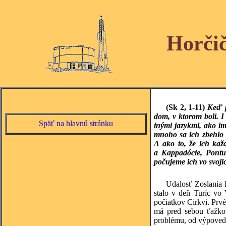
Horči
(Sk 2, 1-11)
Keď p
dom, v ktorom boli. I
Späť na hlavnú stránku
inými jazykmi, ako i
mnoho sa ich zbehlo a
A ako to, že ich kaž
a Kappadócie, Pontu 
počujeme ich vo svoji
Udalosť Zoslania 
stalo v deň Turíc vo 
počiatkov Cirkvi. Prvé
má pred sebou ťažko 
problému, od výpovede 