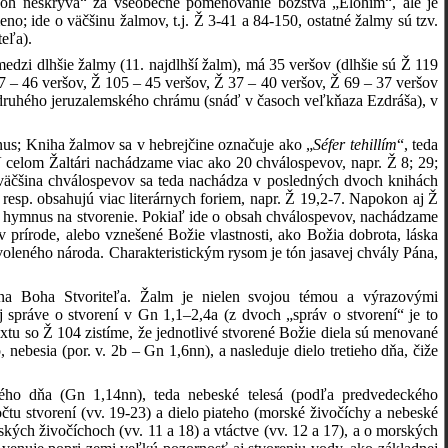
 „Boh neskrýva“ za všeobecné pomenovanie božstva „Elohim“, ale je
; ide o väčšinu žalmov, t.j. Ž 3-41 a 84-150, ostatné žalmy sú tzv.
teľa).
medzi dlhšie žalmy (11. najdlhší žalm), má 35 veršov (dlhšie sú Ž 119
7 – 46 veršov, Ž 105 – 45 veršov, Ž 37 – 40 veršov, Ž 69 – 37 veršov
í druhého jeruzalemského chrámu (snáď v časoch veľkňaza Ezdráša), v
ymnus; Kniha žalmov sa v hebrejčine označuje ako „
Séfer
tehillím
“, teda
. V celom Žaltári nachádzame viac ako 20 chválospevov, napr.
Ž 8; 29;
 (väčšina chválospevov sa teda nachádza v posledných dvoch knihách
esp. obsahujú viac literárnych foriem, napr. Ž
19,2-7. Napokon aj Ž
 hymnus na stvorenie. Pokiaľ ide o obsah chválospevov, nachádzame
 prírode, alebo vznešené Božie vlastnosti, ako Božia dobrota, láska
voleného národa. Charakteristickým rysom je tón jasavej chvály Pána,
 Boha Stvoriteľa. Žalm je nielen svojou témou a výrazovými
j správe o stvorení v Gn 1,1–2,4a (z dvoch „správ o stvorení“ je to
extu so Ž 104 zistíme, že jednotlivé stvorené Božie diela sú menované
 nebesia (por. v. 2b – Gn 1,6nn), a nasleduje dielo tretieho dňa, čiže
tého dňa (Gn 1,14nn), teda nebeské telesá (podľa predvedeckého
čtu stvorení (vv. 19-23) a dielo piateho (morské živočíchy a nebeské
kých živočíchoch (vv. 11 a 18) a vtáctve (vv. 12 a 17), a o morských