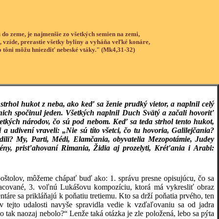
 do zeme, je najmenšie zo všetkých semien na zemi,
, vzíde, prerastie všetky byliny a vyháňa veľké konáre,
o tôni môžu hniezdiť nebeské vtáky." (Mk4,31-32)
strhol hukot z neba, ako keď sa ženie prudký vietor, a naplnil celý
z nich spočinul jeden. Všetkých naplnil Duch Svätý a začali hovoriť
etkých národov, čo sú pod nebom. Keď sa teda strhol tento hukot,
a udivení vraveli: „Nie sú títo všetci, čo tu hovoria, Galilejčania?
dili? My, Parti, Médi, Elamčania, obyvatelia Mezopotámie, Judey
ny, prisťahovaní Rimania, Židia aj prozelyti, Kréťania i Arabi:
štolov, môžeme chápať buď ako: 1. správu presne opisujúcu, čo sa
pracované, 3. voľnú Lukášovu kompozíciu, ktorá má vykresliť obraz
áre sa prikláňajú k poňatiu tretiemu. Kto sa drží poňatia prvého, ten
v tejto udalosti navyše spravidla vedie k vzďaľovaniu sa od jadra
 tak naozaj nebolo?“ Lenže taká otázka je zle položená, lebo sa pýta