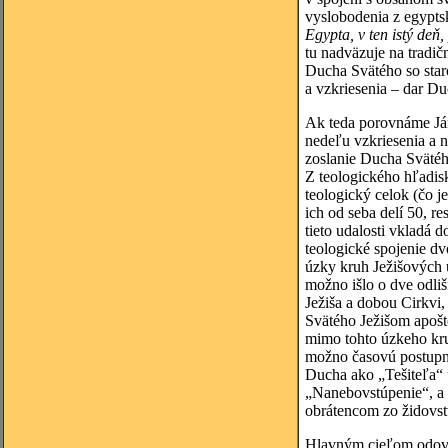
vyslobodenia z egyptsk
Egypta, v ten istý deň,
tu nadväzuje na tradi
Ducha Svätého so staro
a vzkriesenia – dar D
Ak teda porovnáme Ján
nedeľu vzkriesenia a 
zoslanie Ducha Svätého
Z teologického hľadis
teologický celok (čo j
ich od seba delí 50, re
tieto udalosti vkladá 
teologické spojenie dv
úzky kruh Ježišových
možno išlo o dve odliš
Ježiša a dobou Cirkvi
Svätého Ježišom apoš
mimo tohto úzkeho kru
možno časovú postupnos
Ducha ako „Tešiteľa“ u
„Nanebovstúpenie“, a 
obrátencom zo židovstv
Hlavným cieľom odovzd