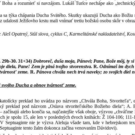
 Boha a rozumieť si navzájom. Lukáš Turíce nechápe ako „technický 
 sa týka chápania Ducha Svätého. Skutky ukazujú Ducha ako Božiu m
z udalosti Ježišovho krstu mali vnímať tretiu božskú osobu skôr v obra
Aleš Opatrný, Stůl slova, cyklus C, Karmelitánské nakladatelství, Kos
. 29b-30. 31+34)
Dobroreč, duša moja, Pánovi; Pane, Bože môj, ty si
e diela, Pane! Zem je plná tvojho stvorenstva.
R.
Odnímaš im dych 
 tvárnosť zeme.
R.
Pánova chvála nech trvá naveky; zo svojich diel n
i svojho Ducha a obnov tvárnosť zeme.
 katolícky preklad ho uvádza po názvom „Chvála Boha, Stvoriteľa“,
cký preklad pod názvom „Oslava stvoriteľského Božieho diela“; A
 začínajú alebo končia sa, najčastejšie však oboje, výzvou „chváľme Pá
ich je spolu 15, ale len v posledných dvoch knihách: Ž 104-106; 111-
 V Septuaginte nie je výzva Aleluja všade tam, kde v hebrejskom te
 Septuaginte tento žalm dokonca začína venovaním Dávidovi).