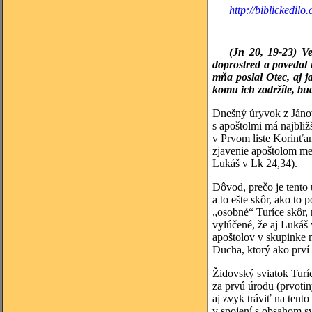
http://biblickedilo.
(Jn 20, 19-23) Ve
doprostred a povedal
mňa poslal Otec, aj 
komu ich zadržíte, bu
Dnešný úryvok z Jánov
s apoštolmi má najbliž
v Prvom liste Korinť
zjavenie apoštolom med
Lukáš v Lk 24,34).
Dôvod, prečo je tento
a to ešte skôr, ako to 
„osobné“ Turíce skôr,
vylúčené, že aj Lukáš 
apoštolov v skupinke n
Ducha, ktorý ako prví d
Židovský sviatok Turíc
za prvú úrodu (prvoti
aj zvyk tráviť na ten
v spojení s obsahom s