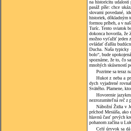
na historicitu udalost
pasáž píše: chce uká
slovami povedané, i
historiek, dôkladným t
formou príbeh, a v naš
Turíc. Tento sviatok b
dokonca hovorila, že Z
možno vyťažiť jeden z
ovládať ďalšiu budúcn
Ducha. Naša typicky d
bolo“, bude upokojená
spoznáme, že to, čo s
mnohých skúseností poz
Pozrime sa teraz 
Hukot z neba a pru
dych vyjadrené rovna
Svätého. Plamene, kto
Hovorenie jazykmi 
nezrozumiteľná reč z p
Nábožní Židia v Je
príchod Mesiáša, ako n
hlavnú časť prvých kr
pohanom začína u Luká
Celý úryvok sa dá 