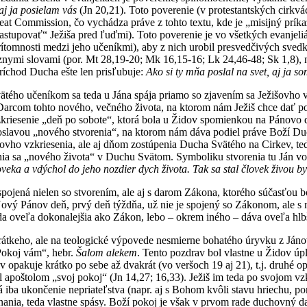
aj ja posielam vás
(Jn 20,21). Toto poverenie (v protestantských cirkv
at Commission, čo vychádza práve z tohto textu, kde je „misijný príka
stupovať“ Ježiša pred ľuďmi). Toto poverenie je vo všetkých evanjeliá
rítomnosti medzi jeho učeníkmi), aby z nich urobil presvedčivých sv
nymi slovami (por. Mt 28,19-20; Mk 16,15-16; Lk 24,46-48; Sk 1,8), 
príchod Ducha ešte len prisľubuje:
Ako si ty mňa poslal na svet, aj ja s
ého učeníkom sa teda u Jána spája priamo so zjavením sa Ježišovho vzk
Darcom tohto nového, večného života, na ktorom nám Ježiš chce dať podi
zkriesenie „deň po sobote“, ktorá bola u Židov spomienkou na Pánovo d
avou „nového stvorenia“, na ktorom nám dáva podiel práve Boží Duch,
šovho vzkriesenia, ale aj dňom zostúpenia Ducha Svätého na Cirkev, t
ia sa „nového života“ v Duchu Svätom. Symboliku stvorenia tu Ján vo
loveka a vdýchol do jeho nozdier dych života. Tak sa stal človek živou b
pojená nielen so stvorením, ale aj s darom Zákona, ktorého súčasťou b
ový Pánov deň, prvý deň týždňa, už nie je spojený so Zákonom, ale s m
da oveľa dokonalejšia ako Zákon, lebo – okrem iného – dáva oveľa hlbší
rátkeho, ale na teologické výpovede nesmierne bohatého úryvku z Já
Pokoj vám“, hebr.
Šalom
alekem
. Tento pozdrav bol vlastne u Židov ú
av opakuje krátko po sebe až dvakrát (vo veršoch 19 aj 21), t.j. druhé 
l apoštolom „svoj pokoj“ (Jn 14,27; 16,33). Ježiš im teda po svojom vz
iba ukončenie nepriateľstva (napr. aj s Bohom kvôli stavu hriechu, por.
ania, teda vlastne spásy. Boží pokoj je však v prvom rade duchovný