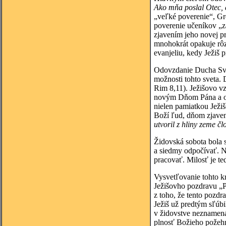
Ako mňa poslal Otec, 
„veľké poverenie“, Gre
poverenie učeníkov „za
zjavením jeho novej p
mnohokrát opakuje rôz
evanjeliu, kedy Ježiš 
Odovzdanie Ducha Svät
možnosti tohto sveta. 
Rim 8,11). Ježišovo v
novým Dňom Pána a osl
nielen pamiatkou Ježi
Boží ľud, dňom zjaven
utvoril z hliny zeme č
Židovská sobota bola s
a siedmy odpočívať. N
pracovať. Milosť je te
Vysvetľovanie tohto k
Ježišovho pozdravu „
z toho, že tento pozdr
Ježiš už predtým sľúbi
v židovstve neznamená 
plnosť Božieho požehn