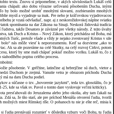
er tohto textu. Znovu si pripomeňme, v akých súvislostiach Lukáš celú
esťania chápali: ako dobu výrazne určovanú pôsobením Ducha, inými
 To by bolo možné urobiť mnohými slovami, zozbieraním mnohých
Biblie myslí a vyjadruje sa inak. Pre neho je kráľovskou vyjadrovacou
ríbehu je vzatá odvšadiaľ, napr. aj z neskorožidovskej náplne sviatku
viatok spomínania na dar Zákona na Sinaji. Neskorá židovská tradícia
í ľudstva, takže Desatoro je záväzné pre všetky národy. Z tejto úvahy
vstva, tak Duch a Kristus – Nový Zákon, ktorý prichádza od Boha, má
ných Turíc, pretože všade a vždy je nejako zvestovaný Kristus v sile
tne bolo“ nás môže viesť k neporozumeniu. Keď sa dozvieme „ako to
ac. Ak sa ale pozeráme na celé Skutky, na celý rozvoj Cirkvi, potom
ocesu, ktorý by sme mali chápať pokiaľ možno vcelku. Lukáš to, čo z
o siahodlhého popisu celého procesu.
ymbolmi:
ie pôsobenie. V gréčtine, latinčine aj hebrejčine sú duch, vietor a
medzi Duchom je zrejmá. Vanutie vetra je obrazom príchodu Ducha
ný má na daru Ducha podiel.
ov a súčasne o tzv. „hovorenie jazykmi“, teda tzv. glosoláliu, čo je
-25, kde sa však sv. Pavol o tomto dare vyslovuje veľmi kriticky).
ivota presťahovali do Jeruzalema alebo jeho okolia, aby tam čakali na
Zdá sa, že títo starí, ale pre príchod Mesiáša otvorení ľudia, tvorili
h možných miest Rímskej ríše. O pohanoch tu nie je ešte reč, misia k
 si ľudia prestávajú rozumieť v dôsledku vzbury voči Bohu, tu ľudia