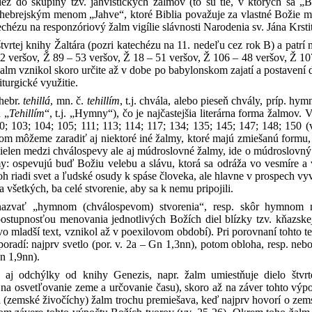
tiež do skupiny tzv. jahvistických žalmov (to sú tie, v ktorých sa
ebrejským menom „Jahve“, ktoré Biblia považuje za vlastné Božie meno
techézu na responzóriový žalm vigílie slávnosti Narodenia sv. Jána Krsti
tvrtej knihy Žaltára (pozri katechézu na 11. nedeľu cez rok B) a patrí 
2 veršov, Ž 89 – 53 veršov, Ž 18 – 51 veršov, Ž 106 – 48 veršov, Ž 10
Žalm vznikol skoro určite až v dobe po babylonskom zajatí a postaven
turgické využitie.
(hebr.
tehillá
, mn. č.
tehillím
, t.j. chvála, alebo pieseň chvály, príp. h
 „
Tehillím
“, t.j. „Hymny“), čo je najčastejšia literárna forma žalmov
00; 103; 104; 105; 111; 113; 114; 117; 134; 135; 145; 147; 148; 150
m môžeme zaradiť aj niektoré iné žalmy, ktoré majú zmiešanú formu, r
elen medzi chválospevy ale aj múdroslovné žalmy, ide o múdroslovný
y: ospevujú buď Božiu velebu a slávu, ktorá sa odráža vo vesmíre a v
h riadi svet a ľudské osudy k spáse človeka, ale hlavne v prospech vy
 všetkých, ba celé stvorenie, aby sa k nemu pripojili.
zvať „hymnom (chválospevom) stvorenia“, resp. skôr hymnom na
 postupnosťou menovania jednotlivých Božích diel blízky tzv. kňazske
ovo mladší text, vznikol až v poexilovom období). Pri porovnaní tohto t
poradí: najprv svetlo (por. v. 2a – Gn 1,3nn), potom obloha, resp. nebo,
n 1,9nn).
aj odchýlky od knihy Genezis, napr. žalm umiestňuje dielo štvr
 na osvetľovanie zeme a určovanie času), skoro až na záver tohto výpo
a (zemské živočíchy) žalm trochu premiešava, keď najprv hovorí o zems