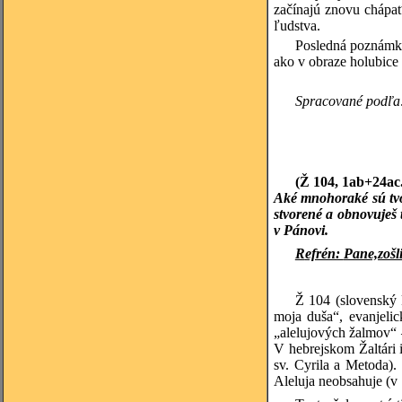
začínajú znovu chápať
ľudstva.
Posledná poznámka
ako v obraze holubice 
Spracované podľa: 
(Ž 104, 1ab+24ac
Aké mnohoraké sú tvoj
stvorené a obnovuješ
v Pánovi.
R
efrén:
Pane,zošl
Ž 104
(slovenský
moja duša“, evanjeli
„alelujových žalmov“ –
V hebrejskom Žaltári 
sv. Cyrila a Metoda).
Aleluja neobsahuje (v