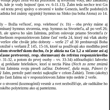
venuje popri zemi veľkú pozornosť aj stvoreniu vody, ako základnej
h, kde je vody hojnosť (por. vv. 6-11.13). Žalm teda nechce text Gn
e od textu prvej správy o stvorení v knihe Genezis, keďže podobných
 hľadiska bol známy egyptský hymnus na Slnko (na boha Atona) zo 14.
ly – Božia veľkosť, resp. velebnosť (v. 1b) – oba prvky máme aj
omínaný hymnus stvorenia, resp. hymnus na Stvoriteľa, až po verš 26;
 ale spieva ho sám žalmista, pričom oslovuje priamo Stvoriteľa (v
je v dnešnom responzóriovom žalme časť verša 24, ktorý má však akoby
 veršov ešte chvále jeho dobroty – verše 27 až 30 predstavujú Boha
 totožné s veršami Ž 145, 15-16, ktoré sa používajú ako modlitba pred
om stvoriteľskom duchu, čo je alúzia na Gn 1,2 a súčasne asi aj
účasne pretvorený, resp. sformovaný do refrénu responzóriového
v. 31-32, a potom do prvej osoby – vv. 33-34) zdôrazňujúci Jahveho
 prekliatie hriešnikov, ktorí si nectia Pána (
Nech zo zeme zmiznú
ými žalmista svoju pieseň začína:
Dobroreč, duša moja, Pánovi
(v
žalm, pretože patrí medzi najkrajšie v celom Žaltári). Tento (akoby)
jto časti žalmu sú v responzóriovom žalme tejto nedele 2 verše.
 o stvorení (kozmogónií) vesmír a svet nezbožšťuje, ale radikálne ho
anského polyteizmu ako aj panteizmu.