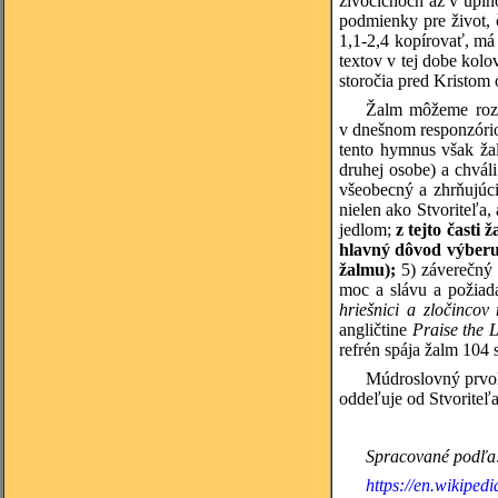
živočíchoch až v úpln
podmienky pre život, 
1,1-2,4 kopírovať, má
textov v tej dobe kol
storočia pred Kristom
Žalm môžeme rozde
v dnešnom responzório
tento hymnus však ža
druhej osobe) a chváli
všeobecný a zhrňujúci
nielen ako Stvoriteľa,
jedlom;
z tejto časti
hlavný dôvod výberu 
žalmu);
5) záverečný 
moc a slávu a požiadav
hriešnici a zločincov
angličtine
Praise
the L
refrén spája žalm 104 
Múdroslovný
prvok
oddeľuje od Stvoriteľ
Spracované podľa
https://en.wikiped