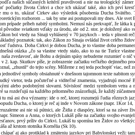
i podľa našich súčasných kritérií pravdivosti a nie na teologický zám
zať počiatky života Cirkvi a chce ich ukázať také, ako ich prví kr
de mu o to, ukázať Cirkev ako výsledok pôsobenia Ducha Svätého.
eoretickým rozborom ... tak by sme asi postupovali my dnes. Ale svet 
om prípade príbeh nabitý symbolmi. Nemusí nás prekvapiť, že látka k p
ol pôvodne sviatkom vďaky za úrodu, ale od 2. stor. je doložený ako s
ákon bol vtedy na Sinaji vyhlásený v 70 jazykoch – teda v plnosti reč
ákladný poznatok: tak, ako Zákon zo Sinaja ovládal život celého žido
osť ľudstva. Doba Cirkvi je dobou Ducha, je to vlastne doba permanent
nešná otázka „čo sa vlastne vtedy stalo, ako to na tie Turíce vlas
 naša zvedavosť, ale Bohu a dejinám spásy nebudeme rozumieť o nič vi
a v 2. kap. Skutkov píše, je zobrazenie začiatku veľkého dejinného pr
nal, „zhustil“ do tejto scény. Môžeme z nej teda pochopiť viac, než z
na jednotlivé symboly obsiahnuté v dnešnom tajomnom texte nabitom s
dký vietor, teda počuteľné a viditeľné znamenia, vyjadrujú mocné Bož
kými alebo podobnými slovami. Súvislosť medzi symbolom vetra a 
ré sa rozdeľujú na každého prítomného znázorňujú, že každý zúčastne
tu má asi dva významy: ide o reč, ktorej rozumejú ľudia rôznych jazyk
opudu Ducha, o ktorej je reč aj inde v Novom zákone (napr. 1Kor 14, 1
ruzaleme asi nie sú pútnici, ale Židia z diaspóry, ktorí sa na záver ž
apr. Simeon a Anna, o ktorých Lukáš píše na začiatku svojho evanjelia. 
esťanov, prvý príliv do Cirkvi. Lukáš tu spomína len Židov zo všetkýc
ša až krstom stotníka Kornélia (Sk 10).
chápať aj ako protiklad k zmäteniu jazykov pri Babylonskej veži: tam