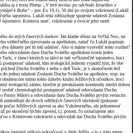
hádza aj z textu Písma:
„V tretí mesiac po odchode Izraelitov z
 vystúpil k Bohu“
– por. Ex 19,1). 50 dní po svojom vzkriesení (Lukáš
ného tajomstva. Lukáš teda zdôrazňuje spojenie udalosti Zoslania
tajomstvo: Kristovu smrť, vzkriesenie a ovocie jeho smrti
tého do iných časových úsekov. Ján kladie dôraz na Veľkú Noc, na
ho viditeľného zjavovania sa apoštolom, zatiaľ čo Lukáš popisuje
dva dátumy pre tú istú udalosť. Ako si máme vysvetliť tento rozdiel?
a jeho odovzdanie daru Ducha Svätého apoštolom tvoria jeden
a Turíc, v rámci ktorých sa slávi to isté veľkonočné tajomstvo, hoci
ú postupnosť udalostí, túto teologickú jednotu vyjadril tým, že obe
 príchod Ducha Svätého z neba v deň Turíc, je v skutočnosti tiež
 do jednej udalosti Zoslanie Ducha Svätého na apoštolov, resp. na
 obrátencom mimo tohto úzkeho kruhu Ježišových učeníkov, hoci
lastný teologický zámer, ktorým je preukázanie kontinuity medzi dobou
né urobiť chronologickú postupnosť udalostí odovzdania Ducha
lo Panny Márie) a odovzdania daru Ducha Svätého prvým veriacim
áš umiestňujú do dvoch odlišných časových súvislostí (pokusne
šte počas Ježišových zjavení sa ako Vzkrieseného, ale prítomnosť
až po skončení týchto zjavení, t.j. potom, čo označujeme ako
esťou o Kristovom vzkriesení a odovzdali dar Ducha Svätého prvým
ov (misijný príkaz) pokračovať v diele Ježiša, a to v jeho mene: