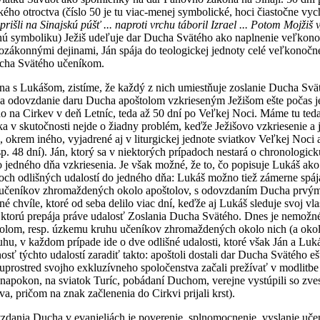
ého otroctva (číslo 50 je tu viac-menej symbolické, hoci čiastočne vyc
 prišli na Sinajskú púšť ... naproti vrchu táboril Izrael ... Potom Mojžiš
čnú symboliku) Ježiš udeľuje dar Ducha Svätého ako naplnenie veľkonoč
zákonnými dejinami, Ján spája do teologickej jednoty celé veľkonočné 
ucha Svätého učeníkom.
a s Lukášom, zistíme, že každý z nich umiestňuje zoslanie Ducha Svä
na odovzdanie daru Ducha apoštolom vzkrieseným Ježišom ešte počas je
 na Cirkev v deň Letníc, teda až 50 dní po Veľkej Noci. Máme tu teda 
ka v skutočnosti nejde o žiadny problém, keďže Ježišovo vzkriesenie 
e, okrem iného, vyjadrené aj v liturgickej jednote sviatkov Veľkej Noci 
sp. 48 dní). Ján, ktorý sa v niektorých prípadoch nestará o chronologick
do jedného dňa vzkriesenia. Je však možné, že to, čo popisuje Lukáš ako
och odlišných udalostí do jedného dňa: Lukáš možno tiež zámerne spája
 učeníkov zhromaždených okolo apoštolov, s odovzdaním Ducha prvým
né chvíle, ktoré od seba delilo viac dní, keďže aj Lukáš sleduje svoj v
, ktorú prepája práve udalosť Zoslania Ducha Svätého. Dnes je nemož
tolom, resp. úzkemu kruhu učeníkov zhromaždených okolo nich (a oko
hu, v každom prípade ide o dve odlišné udalosti, ktoré však Ján a Luk
ť týchto udalostí zaradiť takto: apoštoli dostali dar Ducha Svätého e
prostred svojho exkluzívneho spoločenstva začali prežívať v modlitbe 
napokon, na sviatok Turíc, pobádaní Duchom, verejne vystúpili so zv
a, pričom na znak začlenenia do Cirkvi prijali krst).
ania Ducha v evanjeliách je poverenie, splnomocnenie, vyslanie učeník