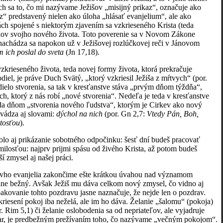
ách sa to, čo mi nazývame Ježišov „misijný prikaz“, označuje ako
z“ predstavený nielen ako úloha „hlásať evanjelium“, ale ako
ch spojené s niektorým zjavením sa vzkrieseného Krista (teda
edkov svojho nového života. Toto poverenie sa v Novom Zákone
nachádza sa napokon už v Ježišovej rozlúčkovej reči v Jánovom
om ich poslal do sveta
(Jn 17,18).
rieseného života, teda novej formy života, ktorá prekračuje
el, je práve Duch Svätý, „ktorý vzkriesil Ježiša z mŕtvych“ (por.
ielo stvorenia, sa tak v kresťanstve stáva „prvým dňom týždňa“,
 ktorý z nás robí „nové stvorenia“. Nedeľa je teda v kresťanstve
eda dňom „stvorenia nového ľudstva“, ktorým je Cirkev ako nový
vádza aj slovami:
dýchol na nich
(por. Gn 2,7:
Vtedy Pán, Boh,
ytosťou
).
olo aj prikázanie sobotného odpočinku: šesť dní budeš pracovať
ilosťou: najprv prijmi spásu od živého Krista, až potom budeš
 zmysel aj našej práci.
novho evanjelia zakončime ešte krátkou úvahou nad významom
plne bežný. Avšak Ježiš mu dáva celkom nový zmysel, čo vidno aj
opakovanie tohto pozdravu jasne naznačuje, že nejde len o pozdrav.
kriesení pokoj iba neželá, ale im ho dáva. Želanie „šalomu“ (pokoja)
 Rim 5,1) či želanie oslobodenia sa od nepriateľov, ale vyjadruje
 dar, je predbežným prežívaním toho, čo nazývame „večným pokojom“.