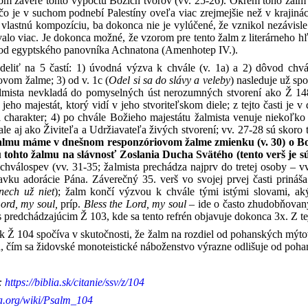
om závere tohto výpočtu Božích tvorov (vv. 25-26). Okrem toho žalm 
čo je v suchom podnebí Palestíny oveľa viac zrejmejšie než v krajinác
 vlastnú kompozíciu, ba dokonca nie je vylúčené, že vznikol nezávisl
ovalo viac. Je dokonca možné, že vzorom pre tento žalm z literárneho
 od egyptského panovníka Achnatona (Amenhotep IV.).
liť na 5 častí: 1) úvodná výzva k chvále (v. 1a) a 2) dôvod chvá
vom žalme; 3) od v. 1c (
Odel si sa do slávy a veleby
) nasleduje už sp
lmista nevkladá do pomyselných úst nerozumných stvorení ako Ž 148,
 jeho majestát, ktorý vidí v jeho stvoriteľskom diele; z tejto časti 
 charakter; 4) po chvále Božieho majestátu žalmista venuje niekoľko
 ale aj ako Živiteľa a Udržiavateľa živých stvorení; vv. 27-28 sú skoro
 žalmu máme v dnešnom responzóriovom žalme zmienku (v. 30) o Bož
tohto žalmu na slávnosť Zoslania Ducha Svätého (tento verš je s
chválospev (vv. 31-35; žalmista prechádza najprv do tretej osoby – v
ku adorácie Pána. Záverečný 35. verš vo svojej prvej časti prináša aj
 nech už niet
); žalm končí výzvou k chvále tými istými slovami, ak
ord, my soul,
príp.
Bless the Lord, my soul
– ide o často zhudobňovaný 
s predchádzajúcim Ž 103, kde sa tento refrén objavuje dokonca 3x. Z te
 Ž 104 spočíva v skutočnosti, že žalm na rozdiel od pohanských mýtov
a, čím sa židovské monoteistické náboženstvo výrazne odlišuje od poh
:
https://biblia.sk/citanie/ssv/z/104
ia.org/wiki/Psalm_104