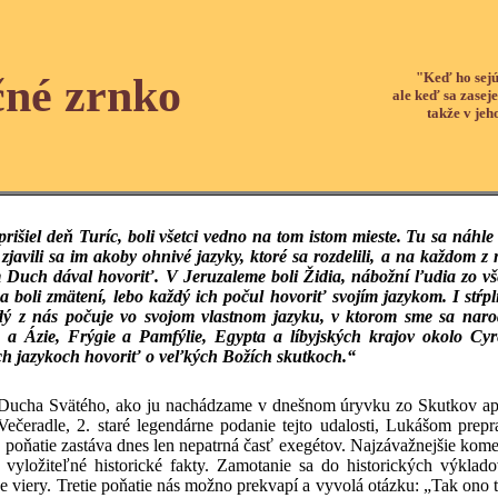
"Keď ho sejú
čné zrnko
ale keď sa zaseje
takže v jeh
rišiel deň Turíc, boli všetci vedno na tom istom mieste. Tu sa náhle 
 zjavili sa im akoby ohnivé jazyky, ktoré sa rozdelili, a na každom 
m Duch dával hovoriť. V Jeruzaleme boli Židia, nábožní ľudia zo vš
 boli zmätení, lebo každý ich počul hovoriť svojím jazykom. I stŕpli 
dý z nás počuje vo svojom vlastnom jazyku, v ktorom sme sa naro
a Ázie, Frýgie a Pamfýlie, Egypta a líbyjských krajov okolo Cyré
ch jazykoch hovoriť o veľkých Božích skutkoch.“
Ducha Svätého, ako ju nachádzame v dnešnom úryvku zo Skutkov apo
Večeradle, 2. staré legendárne podanie tejto udalosti, Lukášom pre
 poňatie zastáva dnes len nepatrná časť exegétov. Najzávažnejšie koment
vyložiteľné historické fakty. Zamotanie sa do historických výklado
viery. Tretie poňatie nás možno prekvapí a vyvolá otázku: „Tak ono to