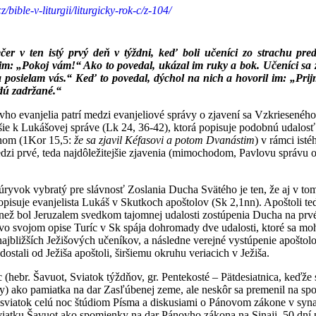
cz/bible-v-liturgii/liturgicky-rok-c/z-104/
čer v ten istý prvý deň v týždni, keď boli učeníci zo strachu pred
 im: „Pokoj vám!“ Ako to povedal, ukázal im ruky a bok. Učeníci sa
ja posielam vás.“ Keď to povedal, dýchol na nich a hovoril im: „Pr
dú zadržané.“
ho evanjelia patrí medzi evanjeliové správy o zjavení sa Vzkrieseného
šie k Lukášovej správe (Lk 24, 36-42), ktorá popisuje podobnú udalosť.
anom (1Kor 15,5:
že sa zjavil Kéfasovi a potom Dvanástim
) v rámci ist
zi prvé, teda najdôležitejšie zjavenia (mimochodom, Pavlovu správu o 
 úryvok vybratý pre slávnosť Zoslania Ducha Svätého je ten, že aj v t
popisuje evanjelista Lukáš v Skutkoch apoštolov (Sk 2,1nn). Apoštoli ted
 než bol Jeruzalem svedkom tajomnej udalosti zostúpenia Ducha na prvé
vo svojom opise Turíc v Sk spája dohromady dve udalosti, ktoré sa moh
ajbližších Ježišových učeníkov, a následne verejné vystúpenie apoštol
ostali od Ježiša apoštoli, širšiemu okruhu veriacich v Ježiša.
 (hebr. Šavuot, Sviatok týždňov, gr. Pentekosté – Pätdesiatnica, keďž
ny) ako pamiatka na dar Zasľúbenej zeme, ale neskôr sa premenil na sp
to sviatok celú noc štúdiom Písma a diskusiami o Pánovom zákone v sy
viatku Šavuot ako spomienky na dar Pánovho zákona na Sinaji. 50 dní 