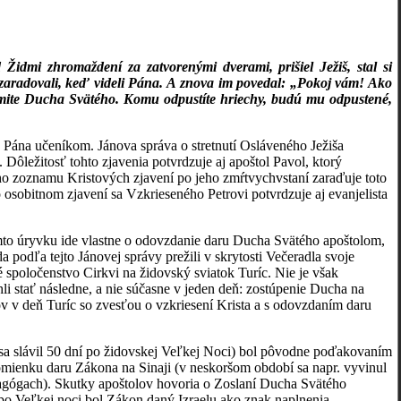
 Židmi zhromaždení za zatvorenými dverami, prišiel Ježiš, stal si
 zaradovali, keď videli Pána. A znova im povedal: „Pokoj vám! Ako
ijmite Ducha Svätého. Komu odpustíte hriechy, budú mu odpustené,
 Pána učeníkom. Jánova správa o stretnutí Osláveného Ježiša
 Dôležitosť tohto zjavenia potvrdzuje aj apoštol Pavol, ktorý
ého zoznamu Kristových zjavení po jeho zmŕtvychvstaní zaraďuje toto
osobitnom zjavení sa Vzkrieseného Petrovi potvrdzuje aj evanjelista
omto úryvku ide vlastne o odovzdanie daru Ducha Svätého apoštolom,
a podľa tejto Jánovej správy prežili v skrytosti Večeradla svoje
 spoločenstvo Cirkvi na židovský sviatok Turíc. Nie je však
li stať následne, a nie súčasne v jeden deň: zostúpenie Ducha na
ov v deň Turíc so zvesťou o vzkriesení Krista a s odovzdaním daru
e sa slávil 50 dní po židovskej Veľkej Noci) bol pôvodne poďakovaním
omienku daru Zákona na Sinaji (v neskoršom období sa napr. vyvinul
nagógach). Skutky apoštolov hovoria o Zoslaní Ducha Svätého
po Veľkej noci bol Zákon daný Izraelu ako znak naplnenia