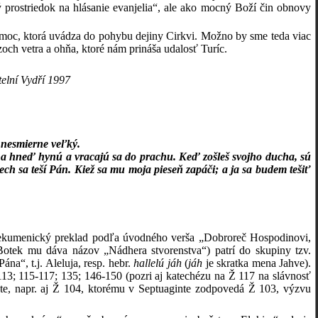
prostriedok na hlásanie evanjelia“, ale ako mocný Boží čin obnovy
oc, ktorá uvádza do pohybu dejiny Cirkvi. Možno by sme teda viac
zoch vetra a ohňa, ktoré nám prináša udalosť Turíc.
telní Vydří 1997
 nesmierne veľký.
a hneď hynú a vracajú sa do prachu. Keď zošleš svojho ducha, sú
ech sa teší Pán. Kiež sa mu moja pieseň zapáči; a ja sa budem tešiť
 ekumenický preklad podľa úvodného verša „Dobroreč Hospodinovi,
. Botek mu dáva názov „Nádhera stvorenstva“)
patrí do skupiny tzv.
na“, t.j. Aleluja, resp. hebr.
hallelú
jáh
(
jáh
je skratka mena Jahve).
113; 115-117; 135; 146-150 (pozri aj katechézu na Ž 117 na slávnosť
xte, napr. aj Ž 104, ktorému v Septuaginte zodpovedá Ž 103, výzvu