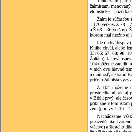
Tento žalm patrí 
žalmistami menovaný h
elohistické – pozri ka
Žalm je súčasťou š
– 176 veršov, Ž 78 – 7
a Ž 68 – 36 veršov). 
ktorom mal možno aj li
Ide o chválospev 
Kniha chvál, alebo len
33; 65; 67; 68; 98; 1
Žaltára);
k chválospevo
104 môžeme zaradiť ni
v nich dve hlavné tém
a múdrosť, s ktorou Bo
pričom žalmista vyzýva
Ž 104 môžeme na
prostriedkami, ale aj
v Biblii prvý, ale čas
približne v tom istom 
zem (por. vv. 5-10 – G
Nachádzame však 
presvedčenia stvorené
vtáctvo) a šiesteho dň