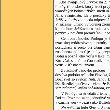
Ako evanjeliový úryvok na 2. n
Prológ (Predslov), ktorý tvorí prv
vianočných bohoslužbách stretli už
Jána, evanjelistu. Ide o poetický t
Ježišovo božstvo, a teda odpovedá 
V súčasnej umelo vytvorenej zroma
k príbehom Ježišovho narodenia v
pozýva k novému premýšľaniu nad
Centrom Jánovho Prológu je S
izraelskej múdroslovnej literatú
poslucháči si preto pri čítaní J
zosobnená múdrosť je akoby prvým 
Bohu a pozná jeho vôľu v takej mi
Kto však sa múdrosťou riadi, dok
vedie k šťastnému životu.
Zvláštnosť Jánovho prológu – 
dostáva podobu reálneho človeka, ži
Boží svet so svetom ľudí. Jánov L
líši. Rozdiel spočíva vo viere, ž
sám prítomný, avšak spôsobom, kto
V Prológu sa striedajú 2 témy: j
ľuďmi. Pozrime sa na jednotlivé ve
vyznanie viery v Ježiša ako Božieh
Na počiatku bolo Slovo a Slovo