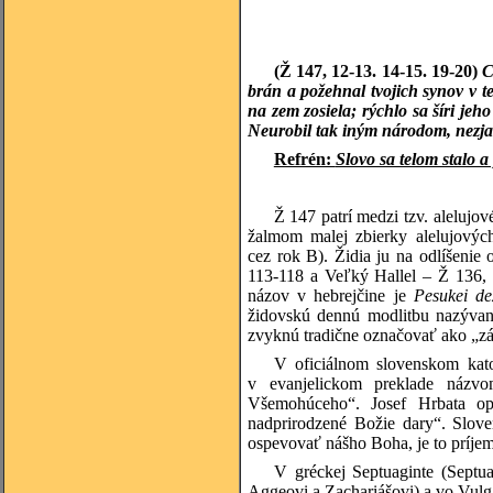
(Ž 147, 12-13. 14-15. 19-20)
C
brán a požehnal tvojich synov v t
na zem zosiela; rýchlo sa šíri jeho
Neurobil tak iným národom, nezjav
Refrén:
Slovo sa telom stalo 
Ž 147 patrí medzi tzv. alelujo
žalmom malej zbierky alelujových
cez rok B). Židia ju na odlíšenie
113-118 a Veľký Hallel – Ž 136, 
názov v hebrejčine je
Pesukei d
židovskú dennú modlitbu nazýv
zvyknú tradične označovať ako „záv
V oficiálnom slovenskom kat
v evanjelickom preklade náz
Všemohúceho“. Josef Hrbata opi
nadprirodzené Božie dary“. Slove
ospevovať nášho Boha, je to príjemné
V gréckej Septuaginte (Septu
Aggeovi a Zachariášovi) a vo Vulgá