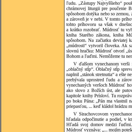
ľudu. „Zástupy Najvyššieho“ pouk
chrámovej liturgii pre poučenie
spôsobom dotýka nebo so zemou, z
a zároveň je v nebi. V tomto prí
tohto príhovoru sa však v dnešn
a krátko rozobrať. Múdrosť tu vy
kniha Starého zákona, kniha Múd
spôsobom. Na začiatku deviatej ka
„múdrosti“ vytvoril človeka. Ak
slovnú hračku: Múdrosť otvorí „ús
Bohom a ľuďmi. Nemôžeme tu nemys
V ďalšom vynechanom verši z d
„oblačný stĺp“. Oblačný stĺp sprev
naplnil „stánok stretnutia“ a ešte 
prebývala uprostred ľudu a zárov
vynechaných veršoch Múdrosť hovo
ako slovo z Božích úst, ale put
kapitole knihy Prísloví. Tu rozprá
po boku Pána: „Pán ma vlastnil na
priepasťou, ... keď kládol hrádzu 
V Sirachovcovom vynechanom 
hľadala odpočinutie a podiel, v k
Hľadá svoj domov medzi ľuďmi. P
Múdrosť vyznáva: „... mojím poteš