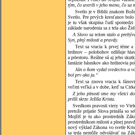
tým, čo uverili v jeho meno, čo sa n
Svetlo je v Biblii znakom Bož
Svetlo. Pre prvých kresťanov bolo 
je tu však skupina ľudí spomedzi 
základe narodenia sa z tela ako Žid
A Slovo sa telom stalo a prebý
Syn, plný milosti a pravdy.
Text sa vracia k prvej téme a
hrdinov – polobohov odlišuje hlav
a priestoru. Reálne sú aj jeho sku
fantázie básnikov ako hrdinovia po
Ján o ňom vydal svedectvo a vo
bol prv ako ja.“
Text sa znovu vracia k Jánovi
veľmi veľká a v dobe, keď sa Cirk
Z jeho plnosti sme my všetci do
prišli skrze Ježiša Krista.
Svedkom pravosti viery vo Vtele
pretože prijatie Slova prináša so 
Mojžiš je tu ako prostredník Záko
prostredníkom milosti a plnej pra
nový výklad Zákona vo svetle Kris
sa teda nemôže odvolávať na Záko