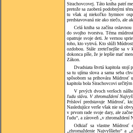
Sirachovcovej. Táto kniha patrí med
pretože sa zaoberá podobnými tém
tu však aj niekoľko hymnov ospe
predstavovaná nie ako niečo, ale a
Celá kniha sa začína oslavnou 
do svojho tvorstva. Téma múdros
opatruje svoje deti. Je vernou spri
toho, kto vytrvá. Kto slúži Múdrost
ozdobou. Stále zreteľnejšie sa v
dokonca píše, že je lepšie mať me
Zákon.
Dvadsiata štvrtá kapitola stojí
sa tu ujíma slova a sama seba chv
spôsobom sa prihovára Múdrosť už
kapitola bola Sirachovcovi určitým
V prvých dvoch veršoch nášh
ľudu slávu. V zhromaždení Najvyšš
Prísloví predstavuje Múdrosť, k
Nasledujúce verše však nie sú obv
v prvom rade svoje dary, ale začne
ľudu“, a zároveň „v zhromaždení N
Odkiaľ sa vlastne Múdrosť o
„zhromaždenie Najvyššieho“ a „