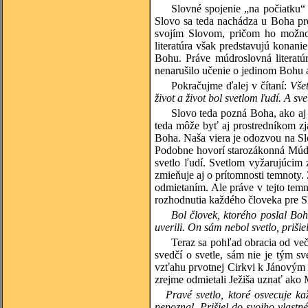
Slovné spojenie „na počiatku“
Slovo sa teda nachádza u Boha pre
svojím Slovom, pričom ho možno 
literatúra však predstavujú konanie
Bohu. Práve múdroslovná literat
nenarušilo učenie o jedinom Bohu 
Pokračujme ďalej v čítaní:
Vše
život a život bol svetlom ľudí. A sve
Slovo teda pozná Boha, ako aj 
teda môže byť aj prostredníkom z
Boha. Naša viera je odozvou na Slo
Podobne hovorí starozákonná Múdro
svetlo ľudí. Svetlom vyžarujúcim z
zmieňuje aj o prítomnosti temnoty. 
odmietaním. Ale práve v tejto temno
rozhodnutia každého človeka pre S
Bol človek, ktorého poslal Boh
uverili. On sám nebol svetlo, prišie
Teraz sa pohľad obracia od več
svedčí o svetle, sám nie je tým s
vzťahu prvotnej Cirkvi k Jánovým 
zrejme odmietali Ježiša uznať ako 
Pravé svetlo, ktoré osvecuje ka
nepoznal. Prišiel do svojho vlastné