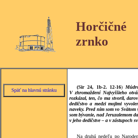
Horčičné
zrnko
(Sir 24, 1b-2. 12-16
)
Múdro
Späť na hlavnú stránku
V zhromaždení Najvyššieho otvár
rozkázal, ten, čo ma stvoril, dar
dedičstvo a medzi mojimi vyvol
naveky. Pred ním som vo Svätom s
som bývanie, nad Jeruzalemom dal
v jeho dedičstve – a v zástupoch s
Na druhú nedeľu po Narodení 