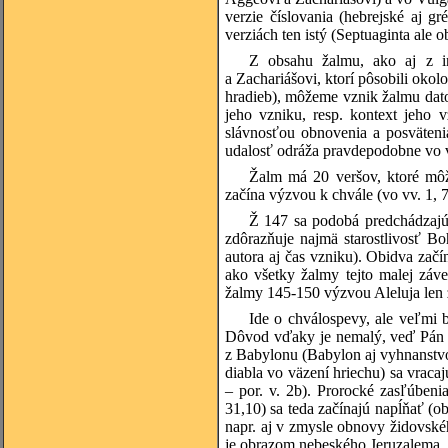
verzie číslovania (hebrejské aj 
verziách ten istý (Septuaginta ale
Z obsahu žalmu, ako aj z in
a Zachariášovi, ktorí pôsobili oko
hradieb), môžeme vznik žalmu dato
jeho vzniku, resp. kontext jeho 
slávnosťou obnovenia a posväteni
udalosť odráža pravdepodobne vo v
Žalm má 20 veršov, ktoré môže
začína výzvou k chvále (vo vv. 1, 
Ž 147 sa podobá predchádzajúc
zdôrazňuje najmä starostlivosť B
autora aj čas vzniku). Obidva zač
ako všetky žalmy tejto malej záve
žalmy 145-150 výzvou Aleluja len 
Ide o chválospevy, ale veľmi 
Dôvod vďaky je nemalý, veď Pán 
z Babylonu (Babylon aj vyhnanstv
diabla vo väzení hriechu) sa vraca
– por. v. 2b). Prorocké zasľúben
31,10) sa teda začínajú napĺňať (
napr. aj v zmysle obnovy židovské
je obrazom nebeského Jeruzalema, a