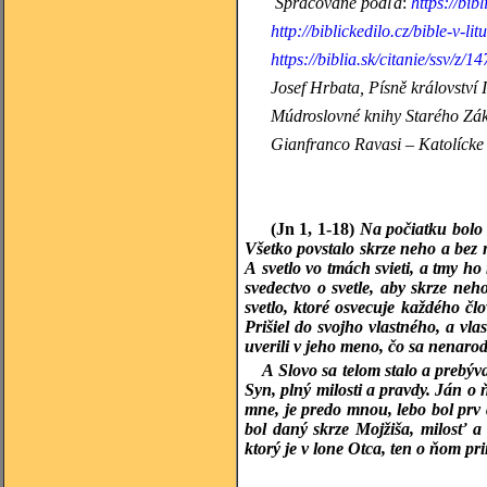
Spracované podľa
:
https://bib
http://biblickedilo.cz/bible-v-lit
https://biblia.sk/citanie/ssv/z/14
Josef Hrbata, Písně království
Múdroslovné knihy
Starého Zák
Gianfranco Ravasi – Katolícke 
(Jn 1, 1-18)
Na počiatku bolo
Všetko povstalo skrze neho a bez n
A svetlo vo tmách svieti, a tmy ho
svedectvo o svetle, aby skrze neho
svetlo, ktoré osvecuje každého člo
Prišiel do svojho vlastného, a vlas
uverili v jeho meno, čo sa nenarodil
A Slovo sa telom stalo a prebý
Syn, plný milosti a pravdy. Ján o 
mne, je predo mnou, lebo bol prv 
bol daný skrze Mojžiša, milosť a
ktorý je v lone Otca, ten o ňom pri