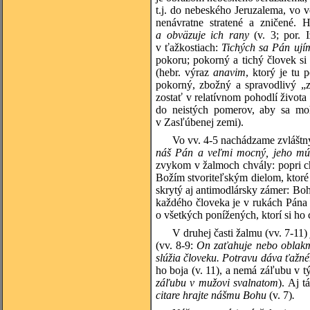
t.j. do nebeského Jeruzalema, vo 
nenávratne stratené a zničené. 
a obväzuje ich rany
(v. 3; por. 
v ťažkostiach:
Tichých sa Pán ují
pokoru; pokorný a tichý človek si
(hebr. výraz
anavim
, ktorý je tu 
pokorný, zbožný a spravodlivý „zv
zostať v relatívnom pohodlí života 
do neistých pomerov, aby sa moh
v Zasľúbenej zemi).
Vo vv. 4-5 nachádzame zvláštn
náš Pán a veľmi mocný, jeho múd
zvykom v žalmoch chvály: popri ch
Božím stvoriteľským dielom, ktoré 
skrytý aj antimodlársky zámer: Boh 
každého človeka je v rukách Pána v
o všetkých ponížených, ktorí si ho c
V druhej časti žalmu (vv. 7-11)
(vv. 8-9:
On zaťahuje nebo oblakmi
slúžia človeku. Potravu dáva ťaž
ho boja (v. 11), a nemá záľubu v tý
záľubu v mužovi svalnatom
). Aj 
citare hrajte nášmu Bohu
(v. 7)
.