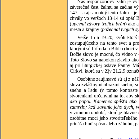
Náš responzóriový žalm je vytv
záverečná časť žalmu sa začína výz
147 – a aj samotný tento žalm – je
chvály vo veršoch 13-14 sú opäť B
(
upevnil závory tvojich brán
) ako a
mesta a krajiny (
požehnal tvojich sy
Verše 15 a 19-20, kvôli ktorý
zostupujúceho na tento svet a p
ktorými sú Príroda a Biblia (hoci 
Božie slovo je mocné, čo vidno v d
Toto Slovo sa napokon zjavilo ako
aj pri liturgickej oslave Panny 
Cirkvi, ktorá sa v Zjv 21,2.9 ozna
Osobitne zaujímavé sú aj z ná
slova zvláštnymi obrazmi snehu, s
snehu a ľadu (v tomto kontraste
stvoreniami určenými na to, aby s
ako popol. Kamenec spúšťa ako om
zamrzlo; keď zavanie jeho dych, v
v zimnom období, ktoré je hlavne o
osobitne moci jeho stvoriteľskéh
prináša buď spásu alebo záhubu, p