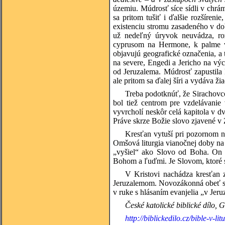
územiu. Múdrosť síce sídli v chrám
sa pritom tušiť i ďalšie rozšíren
existenciu stromu zasadeného v do
už nedeľný úryvok neuvádza, roz
cyprusom na Hermone, k palme v 
objavujú geografické označenia, a
na severe, Engedi a Jericho na v
od Jeruzalema. Múdrosť zapustila 
ale pritom sa ďalej šíri a vydáva ži
Treba podotknúť, že Sirachovc
bol tiež centrom pre vzdelávani
vyvrcholí neskôr celá kapitola v 
Práve skrze Božie slovo zjavené v 
Kresťan vytuší pri pozornom n
Omšová liturgia vianočnej doby na
„vyšiel“ ako Slovo od Boha. On j
Bohom a ľuďmi. Je Slovom, ktoré sa
V Kristovi nachádza kresťan z
Jeruzalemom. Novozákonná obeť sa t
v ruke s hlásaním evanjelia „v Jeru
České katolické biblické dílo, 
http://biblickedilo.cz/bible-v-lit