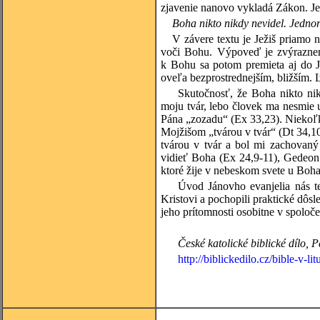
zjavenie nanovo vykladá Zákon. Je
Boha nikto nikdy nevidel. Jednor
V závere textu je Ježiš priamo
voči Bohu. Výpoveď je zvýraznen
k Bohu sa potom premieta aj do J
oveľa bezprostrednejším, bližším. 
Skutočnosť, že Boha nikto nik
moju tvár, lebo človek ma nesmie 
Pána „zozadu“ (Ex 33,23). Niekoľk
Mojžišom „tvárou v tvár“ (Dt 34,1
tvárou v tvár a bol mi zachovaný 
vidieť Boha (Ex 24,9-11), Gedeon
ktoré žije v nebeskom svete u Boha
Úvod Jánovho evanjelia nás t
Kristovi a pochopili praktické dôsl
jeho prítomnosti osobitne v spoloče
České katolické biblické dílo, 
http://biblickedilo.cz/bible-v-lit