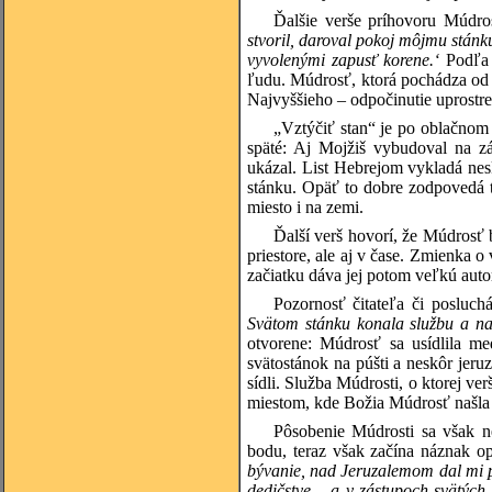
Ďalšie verše príhovoru Múdro
stvoril, daroval pokoj môjmu stánk
vyvolenými zapusť korene.‘
Podľa 
ľudu. Múdrosť, ktorá pochádza od
Najvyššieho – odpočinutie uprostre
„Vztýčiť stan“ je po oblačnom
späté: Aj Mojžiš vybudoval na z
ukázal. List Hebrejom vykladá ne
stánku. Opäť to dobre zodpovedá t
miesto i na zemi.
Ďalší verš hovorí, že Múdrosť b
priestore, ale aj v čase. Zmienka 
začiatku dáva jej potom veľkú autori
Pozornosť čitateľa či posluchá
Svätom stánku konala službu a n
otvorene: Múdrosť sa usídlila me
svätostánok na púšti a neskôr jer
sídli. Služba Múdrosti, o ktorej v
miestom, kde Božia Múdrosť našla 
Pôsobenie Múdrosti sa však n
bodu, teraz však začína náznak o
bývanie, nad Jeruzalemom dal mi 
dedičstve – a v zástupoch svätýc