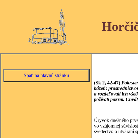
Horči
Späť na hlavnú stránku
(Sk 2, 42-47)
Pokrsten
bázeň; prostredníctvo
a rozdeľovali ich vše
požívali pokrm. Chvál
Úryvok dnešného prvého
vo vzájomnej súvislost
svedectvo o utváraní 