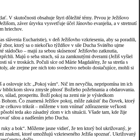
ať. V skutočnosti obsahuje štyri dôležité témy. Prvou je Ježišovo
ežišom, záver úryvku vysvetľuje účel Jánovho evanjelia, a v stretnutí
ím hriechov.
 slávenia Eucharistie), v deň Ježišovho vzkriesenia, aby sa poradili,
ký zbor, ktorý sa o niekoľko týždňov v sile Ducha Svätého ujme
reté stádočko – majú za sebou skúsenosť Ježišovho zatknutia,
zpŕchli. Majú o seba strach, sú za zamknutými dverami (Ježiš vyšiel
sti sú v troskách. Počuli síce od Márie Magdalény, že sa stretla s
oly, ale zrejme pre nich toto svedectvo nebolo dostačujúce, mohli si
š a oslovuje ich: „Pokoj vám“. Nič im nevyčíta, nepripomína im ich
v biblickom slova zmysle plnosť Božieho požehnania a obdarovania.
ro, súlad, prosperitu. Boží pokoj na zemi nie je výsledkom
 s Bohom. Čo znamená Ježišov pokoj, môže zakúsiť iba človek, ktorý
te celkovo trikrát – môžeme v tom vnímať zdôraznenie veľkosti
pôsobí teda ako zásadný zlom v ich situácii. Všade tam, kde žije
arovať silou a nadšením jeho Ducha.
 ruky a bok“. Môžeme jasne vidieť, že ten ktorý bol ukrižovaný, je
tými znakmi, ktoré umožňujú vzkrieseného Ježiša spoznať. Ukrižovaný
resťanstva došlo.