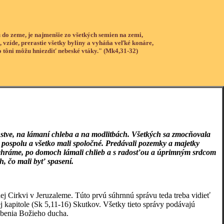
 do zeme, je najmenšie zo všetkých semien na zemi,
, vzíde, prerastie všetky byliny a vyháňa veľké konáre,
o tôni môžu hniezdiť nebeské vtáky." (Mk4,31-32)
nstve, na lámaní chleba a na modlitbách. Všetkých sa zmocňovala
li pospolu a všetko mali spoločné. Predávali pozemky a majetky
 v chráme, po domoch lámali chlieb a s radosťou a úprimným srdcom
h, čo mali byť spasení.
ej Cirkvi v Jeruzaleme. Túto prvú súhrnnú správu teda treba vidieť
j kapitole (Sk 5,11-16) Skutkov. Všetky tieto správy podávajú
obenia Božieho ducha.