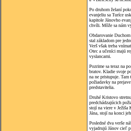
Po druhom želaní poko
evanjeliu sa Turíce us
kapitole Jánovho evan
chvíli. Môže sa nám v
Obdarovanie Duchom Svä
stal základom pre jedn
Verš však treba vnímať 
Otec a učeníci majú re
vyslancami.
Pozrime sa teraz na p
bratov. Kladie svoje p
na ne pristupuje. Tam
požiadavky na prejaven
predstavitelia.
Druhé Kristovo stretn
predchádzajúcich požia
stojí na viere v Ježiš
Jána, stojí na konci j
Posledné dva verše náš
vyjadrujú Jánov cieľ p