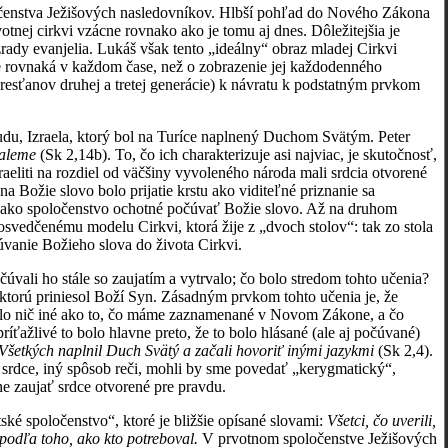
čenstva Ježišových nasledovníkov. Hlbší pohľad do Nového Zákona
rvotnej cirkvi vzácne rovnako ako je tomu aj dnes. Dôležitejšia je
rady evanjelia. Lukáš však tento „ideálny“ obraz mladej Cirkvi
 je rovnaká v každom čase, než o zobrazenie jej každodenného
esťanov druhej a tretej generácie) k návratu k podstatným prvkom
du, Izraela, ktorý bol na Turíce naplnený Duchom Svätým. Peter
uzaleme
(Sk 2,14b). To, čo ich charakterizuje asi najviac, je skutočnosť,
zraeliti na rozdiel od väčšiny vyvoleného národa mali srdcia otvorené
 Božie slovo bolo prijatie krstu ako viditeľné priznanie sa
a ako spoločenstvo ochotné počúvať Božie slovo. Až na druhom
 osvedčenému modelu Cirkvi, ktorá žije z „dvoch stolov“: tak zo stola
čúvanie Božieho slova do života Cirkvi.
počúvali ho stále so zaujatím a vytrvalo; čo bolo stredom tohto učenia?
 ktorú priniesol Boží Syn. Zásadným prvkom tohto učenia je, že
ebolo nič iné ako to, čo máme zaznamenané v Novom Zákone, a čo
íťažlivé to bolo hlavne preto, že to bolo hlásané (ale aj počúvané)
Všetkých naplnil Duch Svätý a začali hovoriť inými jazykmi
(Sk 2,4).
é srdce, iný spôsob reči, mohli by sme povedať „kerygmatický“,
tne zaujať srdce otvorené pre pravdu.
ké spoločenstvo“, ktoré je bližšie opísané slovami:
Všetci, čo uverili,
podľa toho, ako kto potreboval.
V prvotnom spoločenstve Ježišových