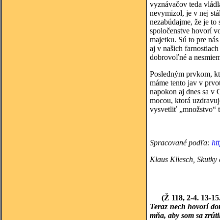
vyznávačov teda vládla
nevymizol, je v nej st
nezabúdajme, že je to
spoločenstve hovorí vo
majetku. Sú to pre nás
aj v našich farnostiach
dobrovoľné a nesmieme
Posledným prvkom, kto
máme tento jav v prvo
napokon aj dnes sa v 
mocou, ktorá uzdravuj
vysvetliť „množstvo“ t
Spracované podľa:
ht
Klaus
Kliesch, Skutky 
(Ž 118,
2-4. 13-15
Teraz nech hovorí dom
mňa, aby som sa zrúti