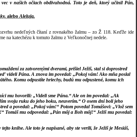
 vec v našich očiach obdivuhodná. Toto je deň, ktorý učinil Pán,
ky.
alebo
Aleluja.
rozvrhu nedeľných čítaní z rovnakého žalmu – zo Ž 118. Keďže ide
eme na katechézu k tomuto žalmu z Veľkonočnej nedele.
omaždení za zatvorenými dverami, prišiel Ježiš, stal si doprostred
 keď videli Pána. A znova im povedal: „Pokoj vám! Ako mňa poslal
 Svätého. Komu odpustíte hriechy, budú mu odpustené, komu ich
níci mu hovorili: „Videli sme Pána.“ Ale on im povedal: „Ak
ožím svoju ruku do jeho boku, neuverím.“ O osem dní boli jeho
oprostred a povedal: „Pokoj vám!“ Potom povedal Tomášovi: „Vlož sem
iaci!“ Tomáš mu odpovedal: „Pán môj a Boh môj!“ Ježiš mu povedal:
jto knihe. Ale toto je napísané, aby ste verili, že Ježiš je Mesiáš,