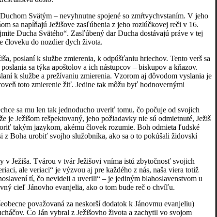
nie Duchom Svätým – nevyhnutne spojené so zmŕtvychvstaním. V jeho
om sa napĺňajú Ježišove zasľúbenia z jeho rozlúčkovej reči v 16.
rijmite Ducha Svätého“. Zasľúbený dar Ducha dostávajú práve v tej
e človeku do nozdier dych života.
ša, poslaní k službe zmierenia, k odpúšťaniu hriechov. Tento verš sa
o poslania sa týka apoštolov a ich nástupcov – biskupov a kňazov.
 vyslaní k službe a prežívaniu zmierenia. Vzorom aj dôvodom vyslania je
zároveň toto zmierenie žiť. Jedine tak môžu byť hodnovernými
echce sa mu len tak jednoducho uveriť tomu, čo počuje od svojich
e je Ježišom rešpektovaný, jeho požiadavky nie sú odmietnuté, Ježiš
 hovoriť takým jazykom, akému človek rozumie. Boh odmieta ľudské
i z Boha urobiť svojho služobníka, ako sa o to pokúšali židovskí
v Ježiša. Tvárou v tvár Ježišovi vníma istú zbytočnosť svojich
i, ale veriaci“ je výzvou aj pre každého z nás, naša viera totiž
oslavení tí, čo nevideli a uverili“ – je jediným blahoslavenstvom u
avný cieľ Jánovho evanjelia, ako o tom bude reč o chvíľu.
 všeobecne považovaná za neskorší dodatok k Jánovmu evanjeliu)
lucháčov. Čo Ján vybral z Ježišovho života a zachytil vo svojom