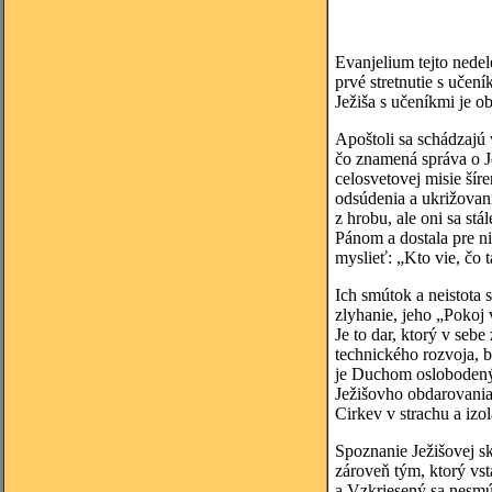
Evanjelium tejto nedel
prvé stretnutie s učen
Ježiša s učeníkmi je 
Apoštoli sa schádzajú 
čo znamená správa o Je
celosvetovej misie šír
odsúdenia a ukrižovani
z hrobu, ale oni sa st
Pánom a dostala pre ni
myslieť: „Kto vie, čo 
Ich smútok a neistota 
zlyhanie, jeho „Pokoj
Je to dar, ktorý v seb
technického rozvoja, 
je Duchom oslobodený 
Ježišovho obdarovania 
Cirkev v strachu a izo
Spoznanie Ježišovej sk
zároveň tým, ktorý vst
a Vzkriesený sa nesmú