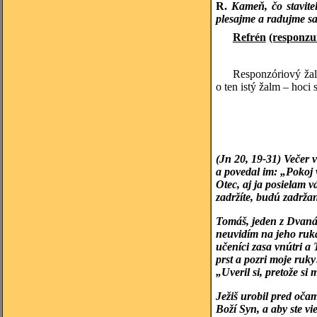
R.
Kameň, čo stavite
plesajme a radujme sa
Refrén
(responz
Responzóriový žal
o ten istý žalm – hoc
(Jn 20, 19-31) Večer v
a povedal im: „Pokoj 
Otec, aj ja posielam 
zadržíte, budú zadrža
Tomáš, jeden z Dvanás
neuvidím na jeho ruká
učeníci zasa vnútri a 
prst a pozri moje ruk
„Uveril si, pretože si 
Ježiš urobil pred očam
Boží Syn, a aby ste vi