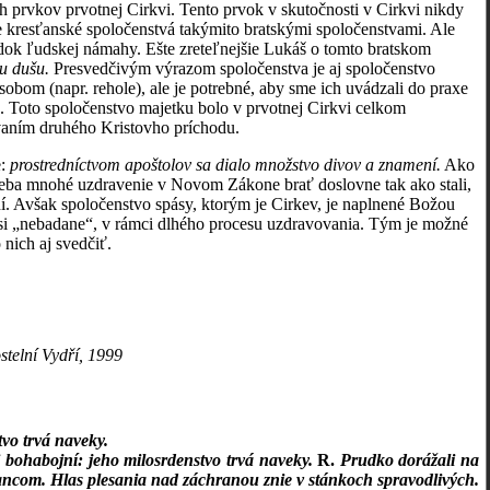
ch prvkov prvotnej Cirkvi. Tento prvok v skutočnosti v Cirkvi nikdy
naše kresťanské spoločenstvá takýmito bratskými spoločenstvami. Ale
dok ľudskej námahy. Ešte zreteľnejšie Lukáš o tomto bratskom
u dušu.
Presvedčivým výrazom spoločenstva je aj spoločenstvo
sobom (napr. rehole), ale je potrebné, aby sme ich uvádzali do praxe
ska). Toto spoločenstvo majetku bolo v prvotnej Cirkvi celkom
vaním druhého Kristovho príchodu.
e:
prostredníctvom apoštolov sa dialo množstvo divov a znamení.
Ako
treba mnohé uzdravenie v Novom Zákone brať doslovne tak ako stali,
í. Avšak spoločenstvo spásy, ktorým je Cirkev, je naplnené Božou
kosi „nebadane“, v rámci dlhého procesu uzdravovania. Tým je možné
 nich aj svedčiť.
stelní Vydří, 1999
tvo trvá naveky.
 bohabojní: jeho milosrdenstvo trvá naveky.
R.
Prudko dorážali na
rancom. Hlas plesania nad záchranou znie v stánkoch spravodlivých.