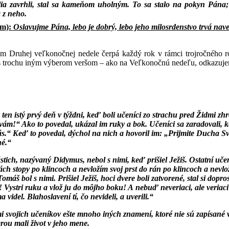
lia zavrhli, stal sa kameňom uholným. To sa stalo na pokyn Pána;
 z neho.
um):
Oslavujme Pána, lebo je dobrý, lebo jeho milosrdenstvo trvá nave
m Druhej veľkonočnej nedele čerpá každý rok v rámci trojročného 
i s trochu iným výberom veršom – ako na Veľkonočnú nedeľu, odkazuj
 ten istý prvý deň v týždni, keď boli učeníci zo strachu pred Židmi zhr
vám!“ Ako to povedal, ukázal im ruky a bok. Učeníci sa zaradovali,
vás.“ Keď to povedal, dýchol na nich a hovoril im: „Prijmite Ducha
né.“
tich, nazývaný Didymus, nebol s nimi, keď prišiel Ježiš. Ostatní uče
ch stopy po klincoch a nevložím svoj prst do rán po klincoch a nevl
Tomáš bol s nimi. Prišiel Ježiš, hoci dvere boli zatvorené, stal si d
y! Vystri ruku a vlož ju do môjho boku! A nebuď neveriaci, ale ver
ma videl. Blahoslavení tí, čo nevideli, a uverili.“
i svojich učeníkov ešte mnoho iných znamení, ktoré nie sú zapísané v te
erou mali život v jeho mene.