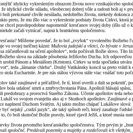
omýliť idylicky vykresleným obrazom života novo vznikajúceho spolo
, že idylické chvíle súladu, všeobecnej dobrej vôle a radosti boli aj v p
i boli prekonané chvíle nesúladu, nedobrého života, niekedy dokonca z
kto preto, že mu išlo viac o vykreslenie podstaty života Cirkvi, ktorá
sne chcel pravdepodobne napomenúť kresťanov svojej doby (išlo už o kr
a niekde začali vytrácať, najmä k bratskému spoločenstvu.
 kresťania? Môžeme povedať, že to bol „zvyšok“ vyvoleného Božieho ľu
uje vo svojej turíčnej kázni:
Mužovia judejskí a všetci, čo bývate v Jer
 „sa zúčastňovali na učení apoštolov“, teda počúvali Božie slovo. Títo I
 Božieho slova na základe pôsobenia Ježišovho Ducha. Ich odpoveďou na
oh urobil Pánom a Mesiášom (Kristom). Cirkev sa teda spočiatku utvár
život“, teda „lámanie chleba“. Druhý Vatikánsky koncil sa preto vrátil k
o stola Eucharistie. Je pre nás stálou výzvou stále viac vnášať toto po
ov také zaujímavé a príťažlivé, že tí, ktorí uverili a dali sa pokrstiť, 
ov bola udalosť smrti a zmŕtvychvstania Pána. Apoštoli hlásajú spásu,
lnili predobrazy a proroctvá Starého Zákona. Učenie apoštolov teda n
 Lukáš vo svojom evanjeliu ako aj v Skutkoch apoštolov. Zaujímavé a pr
uríce naplnení Duchom Svätým. Aj takto možno chápať Lukášove slová:
 byť nejaký „cudzí jazyk“, ale taký spôsob reči, ktorý zasahuje ľudsk
i to, čo boli skutočné Božie pravdy, ktoré zjavil Ježiš, a ktoré musia nu
prvky života prvotného kresťanského spoločenstva. Tým prvým je „brats
mali spoločné. Predávali pozemky a majetky a rozdeľovali ich všetkým, 