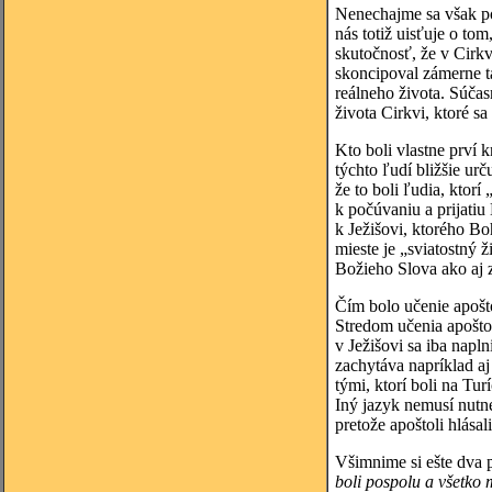
Nenechajme sa však p
nás totiž uisťuje o tom
skutočnosť, že v Cirkv
skoncipoval zámerne ta
reálneho života. Súča
života Cirkvi, ktoré s
Kto boli vlastne prví
týchto ľudí bližšie urč
že to boli ľudia, ktorí
k počúvaniu a prijatiu
k Ježišovi, ktorého B
mieste je „sviatostný 
Božieho Slova ako aj z
Čím bolo učenie apoštol
Stredom učenia apoštol
v Ježišovi sa iba nap
zachytáva napríklad aj
tými, ktorí boli na T
Iný jazyk nemusí nutne
pretože apoštoli hlásal
Všimnime si ešte dva 
boli pospolu a všetko 