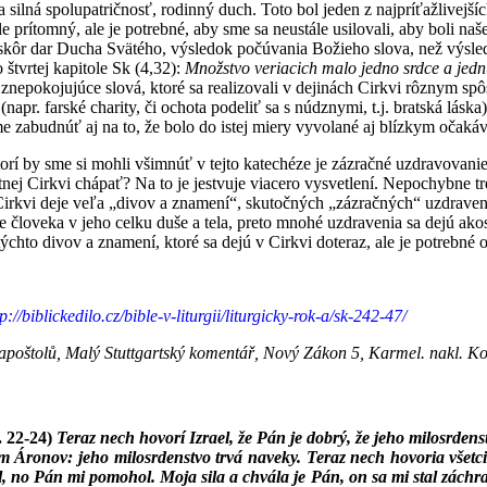
 silná spolupatričnosť, rodinný duch. Toto bol jeden z najpríťažlivejší
ále prítomný, ale je potrebné, aby sme sa neustále usilovali, aby boli 
 skôr dar Ducha Svätého, výsledok počúvania Božieho slova, než výsle
 štvrtej kapitole Sk (4,32):
Množstvo veriacich malo jedno srdce a jedn
 znepokojujúce slová, ktoré sa realizovali v dejinách Cirkvi rôznym spô
 (napr. farské charity, či ochota podeliť sa s núdznymi, t.j. bratská lá
 zabudnúť aj na to, že bolo do istej miery vyvolané aj blízkym očaká
rí by sme si mohli všimnúť v tejto katechéze je zázračné uzdravovani
tnej Cirkvi chápať? Na to je jestvuje viacero vysvetlení. Nepochybne 
Cirkvi deje veľa „divov a znamení“, skutočných „zázračných“ uzdraven
e človeka v jeho celku duše a tela, preto mnohé uzdravenia sa dejú a
ýchto divov a znamení, ktoré sa dejú v Cirkvi doteraz, ale je potrebné o
tp://biblickedilo.cz/bible-v-liturgii/liturgicky-rok-a/sk-242-47/
apoštolů, Malý Stuttgartský komentář, Nový Zákon 5, Karmel. nakl. Ko
. 22-24)
Teraz nech hovorí Izrael, že Pán je dobrý, že jeho milosrdens
 Áronov: jeho milosrdenstvo trvá naveky. Teraz nech hovoria všetci
l, no Pán mi pomohol. Moja sila a chvála je Pán, on sa mi stal zách