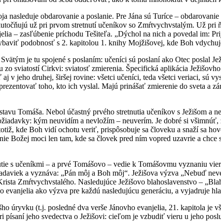
ja nasleduje obdarovanie a poslanie. Pre Jána sú Turíce – obdarova
kutočňujú už pri prvom stretnutí učeníkov so Zmŕtvychvstalým. Už pri ň
jelia – zasľúbenie príchodu Tešiteľa. „Dýchol na nich a povedal im: P
ybaviť podobnosť s 2. kapitolou 1. knihy Mojžišovej, kde Boh vdychuj
tým je tu spojené s poslaním: učeníci sú poslaní ako Otec poslal Ježi
u zo sviatostí Cirkvi: sviatosť zmierenia. Špecifická aplikácia Ježišovh
aj v jeho druhej, širšej rovine: všetci učeníci, teda všetci veriaci, sú
prezentovať toho, kto ich vyslal. Majú prinášať zmierenie do sveta a 
ostavu Tomáša. Nebol účastný prvého stretnutia učeníkov s Ježišom a n
ožiadavky: kým neuvidím a nevložím – neuverím. Je dobré si všimnúť, ž
 totiž, kde Boh vidí ochotu veriť, prispôsobuje sa človeku a snaží sa
ie Božej moci len tam, kde sa človek pred ním vopred uzavrie a chce s
utie s učeníkmi – a prvé Tomášovo – vedie k Tomášovmu vyznaniu viery 
daviek a vyznáva: „Pán môj a Boh môj“. Ježišova výzva „Nebuď neveriac
a Krista Zmŕtvychvstalého. Nasledujúce Ježišovo blahoslavenstvo – „Blah
eho evanjelia ako výzva pre každú nasledujúcu generáciu, a vyjadruje hl
ho úryvku (t.j. posledné dva verše Jánovho evanjelia, 21. kapitola je
ri písaní jeho svedectva o Ježišovi: cieľom je vzbudiť vieru u jeho pos