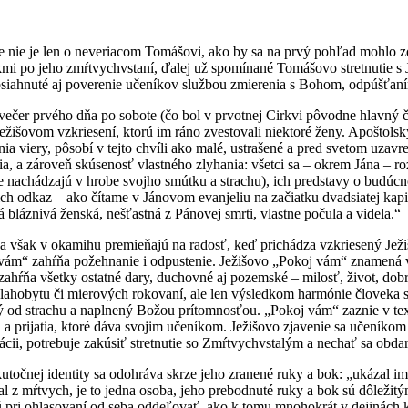
e nie je len o neveriacom Tomášovi, ako by sa na prvý pohľad mohlo zd
íkmi po jeho zmŕtvychvstaní, ďalej už spomínané Tomášovo stretnutie s J
obsiahnuté aj poverenie učeníkov službou zmierenia s Bohom, odpúšťan
večer prvého dňa po sobote (čo bol v prvotnej Cirkvi pôvodne hlavný čas
žišovom vzkriesení, ktorú im ráno zvestovali niektoré ženy. Apoštols
enia viery, pôsobí v tejto chvíli ako malé, ustrašené a pred svetom uzav
a, a zároveň skúsenosť vlastného zlyhania: všetci sa – okrem Jána – ro
ále nachádzajú v hrobe svojho smútku a strachu), ich predstavy o budúcno
ch odkaz – ako čítame v Jánovom evanjeliu na začiatku dvadsiatej kapit
tá bláznivá ženská, nešťastná z Pánovej smrti, vlastne počula a videla.“
sa však v okamihu premieňajú na radosť, keď prichádza vzkriesený Ježi
 vám“ zahŕňa požehnanie i odpustenie. Ježišovo „Pokoj vám“ znamená 
e zahŕňa všetky ostatné dary, duchovné aj pozemské – milosť, život, dob
blahobytu či mierových rokovaní, ale len výsledkom harmónie človeka
od strachu a naplnený Božou prítomnosťou. „Pokoj vám“ zaznie v tex
a prijatia, ktoré dáva svojim učeníkom. Ježišovo zjavenie sa učeníkom 
lácii, potrebuje zakúsiť stretnutie so Zmŕtvychvstalým a nechať sa obd
utočnej identity sa odohráva skrze jeho zranené ruky a bok: „ukázal im
al z mŕtvych, je to jedna osoba, jeho prebodnuté ruky a bok sú dôleži
 pri ohlasovaní od seba oddeľovať, ako k tomu mnohokrát v dejinách k