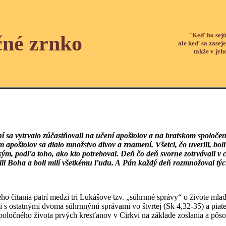
"Keď ho sejú
čné zrnko
ale keď sa zaseje
takže v jeh
í sa vytrvalo zúčastňovali na učení apoštolov a na bratskom spoloče
m apoštolov sa dialo množstvo divov a znamení. Všetci, čo uverili, bo
tkým, podľa toho, ako kto potreboval. Deň čo deň svorne zotrvávali
ili Boha a boli milí všetkému ľudu. A Pán každý deň rozmnožoval týc
 čítania patrí medzi tri Lukášove tzv. „súhrnné správy“ o živote mlad
i s ostatnými dvoma súhrnnými správami vo štvrtej (Sk 4,32-35) a piate
spoločného života prvých kresťanov v Cirkvi na základe zoslania a pôs