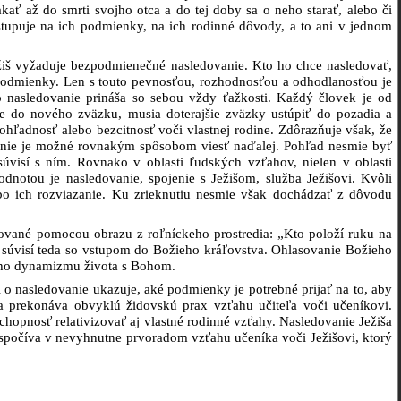
kať až do smrti svojho otca a do tej doby sa o neho starať, alebo či
stupuje na ich podmienky, na ich rodinné dôvody, a to ani v jednom
ežiš vyžaduje bezpodmienečné nasledovanie. Kto ho chce nasledovať,
podmienky. Len s touto pevnosťou, rozhodnosťou a odhodlanosťou je
o nasledovanie prináša so sebou vždy ťažkosti. Každý človek je od
je do nového zväzku, musia doterajšie zväzky ustúpiť do pozadia a
ohľadnosť alebo bezcitnosť voči vlastnej rodine. Zdôrazňuje však, že
l, nie je možné rovnakým spôsobom viesť naďalej. Pohľad nesmie byť
visí s ním. Rovnako v oblasti ľudských vzťahov, nielen v oblasti
notou je nasledovanie, spojenie s Ježišom, služba Ježišovi. Kvôli
o ich rozviazanie. Ku zrieknutiu nesmie však dochádzať z dôvodu
trované pomocou obrazu z roľníckeho prostredia: „Kto položí ruku na
ša súvisí teda so vstupom do Božieho kráľovstva. Ohlasovanie Božieho
ného dynamizmu života s Bohom.
o nasledovanie ukazuje, aké podmienky je potrebné prijať na to, aby
 prekonáva obvyklú židovskú prax vzťahu učiteľa voči učeníkovi.
chopnosť relativizovať aj vlastné rodinné vzťahy. Nasledovanie Ježiša
spočíva v nevyhnutne prvoradom vzťahu učeníka voči Ježišovi, ktorý