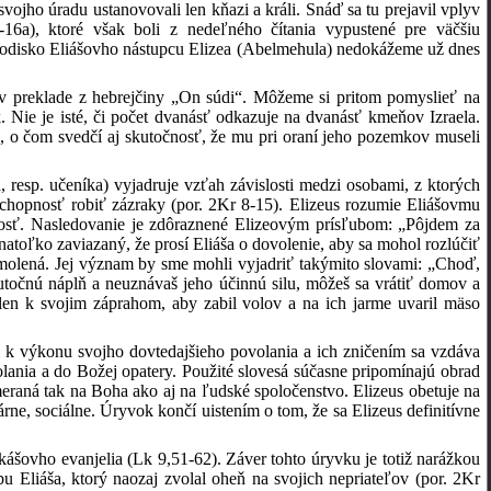
jho úradu ustanovovali len kňazi a králi. Snáď sa tu prejavil vplyv
6a), ktoré však boli z nedeľného čítania vypustené pre väčšiu
 rodisko Eliášovho nástupcu Elizea (Abelmehula) nedokážeme už dnes
 preklade z hebrejčiny „On súdi“. Môžeme si pritom pomyslieť na
. Nie je isté, či počet dvanásť odkazuje na dvanásť kmeňov Izraela.
, o čom svedčí aj skutočnosť, že mu pri oraní jeho pozemkov museli
resp. učeníka) vyjadruje vzťah závislosti medzi osobami, z ktorých
u schopnosť robiť zázraky (por. 2Kr 8-15). Elizeus rozumie Eliášovmu
itosť. Nasledovanie je zdôraznené Elizeovým prísľubom: „Pôjdem za
atoľko zaviazaný, že prosí Eliáša o dovolenie, aby sa mohol rozlúčiť
molená. Jej význam by sme mohli vyjadriť takýmito slovami: „Choď,
točnú náplň a neuznávaš jeho účinnú silu, môžeš sa vrátiť domov a
 len k svojim záprahom, aby zabil volov a na ich jarme uvaril mäso
al k výkonu svojho dovtedajšieho povolania a ich zničením sa vzdáva
ania a do Božej opatery. Použité slovesá súčasne pripomínajú obrad
raná tak na Boha ako aj na ľudské spoločenstvo. Elizeus obetuje na
árne, sociálne. Úryvok končí uistením o tom, že sa Elizeus definitívne
šovho evanjelia (Lk 9,51-62). Záver tohto úryvku je totiž narážkou
u Eliáša, ktorý naozaj zvolal oheň na svojich nepriateľov (por. 2Kr