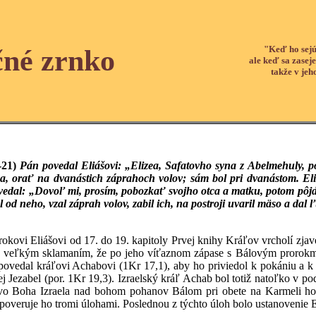
"Keď ho sejú
čné zrnko
ale keď sa zaseje
takže v jeh
9-21)
Pán povedal Eliášovi: „Elizea, Safatovho syna z Abelmehuly, po
na, orať na dvanástich záprahoch volov; sám bol pri dvanástom. Eli
vedal: „Dovoľ mi, prosím, pobozkať svojho otca a matku, potom pôjd
el od neho, vzal záprah volov, zabil ich, na postroji uvaril mäso a da
okovi Eliášovi od 17. do 19. kapitoly Prvej knihy Kráľov vrcholí zjav
ť veľkým sklamaním, že po jeho víťaznom zápase s Bálovým prorokmi
povedal kráľovi Achabovi (1Kr 17,1), aby ho priviedol k pokániu a k
j Jezabel (por. 1Kr 19,3). Izraelský kráľ Achab bol totiž natoľko v p
stvo Boha Izraela nad bohom pohanov Bálom pri obete na Karmeli ho
poveruje ho tromi úlohami. Poslednou z týchto úloh bolo ustanovenie