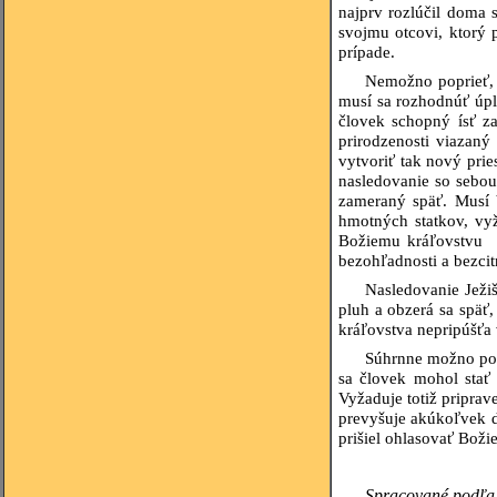
najprv rozlúčil doma s
svojmu otcovi, ktorý 
prípade.
Nemožno poprieť, 
musí sa rozhodnúť úp
človek schopný ísť za
prirodzenosti viazan
vytvoriť tak nový prie
nasledovanie so sebou
zameraný späť. Musí 
hmotných statkov, vyž
Božiemu kráľovstvu m
bezohľadnosti a bezcit
Nasledovanie Ježiš
pluh a obzerá sa späť
kráľovstva nepripúšťa
Súhrnne možno pove
sa človek mohol stať
Vyžaduje totiž priprav
prevyšuje akúkoľvek ď
prišiel ohlasovať Boži
Spracované podľa