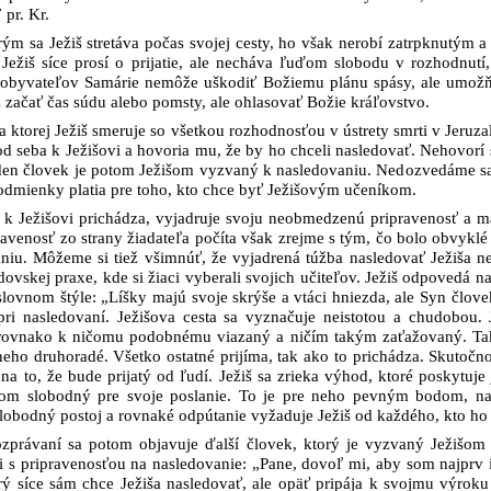
pr. Kr.
rým sa Ježiš stretáva počas svojej cesty, ho však nerobí zatrpknutým
Ježiš síce prosí o prijatie, ale necháva ľuďom slobodu v rozhodnutí,
y obyvateľov Samárie nemôže uškodiť Božiemu plánu spásy, ale umožň
z začať čas súdu alebo pomsty, ale ohlasovať Božie kráľovstvo.
 na ktorej Ježiš smeruje so všetkou rozhodnosťou v ústrety smrti v Jer
od seba k Ježišovi a hovoria mu, že by ho chceli nasledovať. Nehovorí s
eden človek je potom Ježišom vyzvaný k nasledovaniu. Nedozvedáme sa v
podmienky platia pre toho, kto chce byť Ježišovým učeníkom.
ý k Ježišovi prichádza, vyjadruje svoju neobmedzenú pripravenosť a 
ravenosť zo strany žiadateľa počíta však zrejme s tým, čo bolo obvykl
aniu. Môžeme si tiež všimnúť, že vyjadrená túžba nasledovať Ježiša n
dovskej praxe, kde si žiaci vyberali svojich učiteľov. Ježiš odpovedá
ovnom štýle: „Líšky majú svoje skrýše a vtáci hniezda, ale Syn človek
pri nasledovaní. Ježišova cesta sa vyznačuje neistotou a chudobou.
rovnako k ničomu podobnému viazaný a ničím takým zaťažovaný. Tak j
 neho druhoradé. Všetko ostatné prijíma, tak ako to prichádza. Skutoč
na to, že bude prijatý od ľudí. Ježiš sa zrieka výhod, ktoré poskytuj
kom slobodný pre svoje poslanie. To je pre neho pevným bodom, na
slobodný postoj a rovnaké odpútanie vyžaduje Ježiš od každého, kto ho
zprávaní sa potom objavuje ďalší človek, ktorý je vyzvaný Ježišom k
i s pripravenosťou na nasledovanie: „Pane, dovoľ mi, aby som najprv i
orý síce sám chce Ježiša nasledovať, ale opäť pripája k svojmu výro