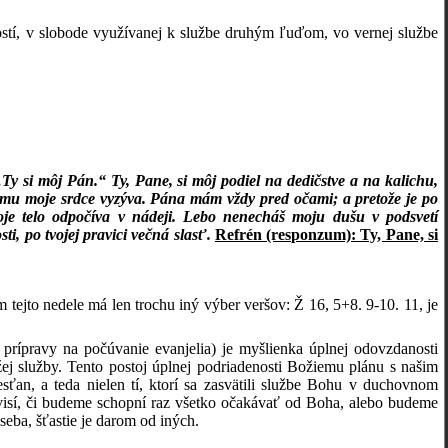
stí, v slobode využívanej k službe druhým ľuďom, vo vernej službe
y si môj Pán.“ Ty, Pane, si môj podiel na dedičstve a na kalichu,
omu moje srdce vyzýva. Pána mám vždy pred očami; a pretože je po
oje telo odpočíva v nádeji. Lebo nenecháš moju dušu v podsvetí
sti, po tvojej pravici večná slasť.
Refrén (responzum): Ty, Pane, si
tejto nedele má len trochu iný výber veršov: Ž 16, 5+8. 9-10. 11, je
prípravy na počúvanie evanjelia) je myšlienka úplnej odovzdanosti
ej služby. Tento postoj úplnej podriadenosti Božiemu plánu s našim
esťan, a teda nielen tí, ktorí sa zasvätili službe Bohu v duchovnom
závisí, či budeme schopní raz všetko očakávať od Boha, alebo budeme
seba, šťastie je darom od iných.