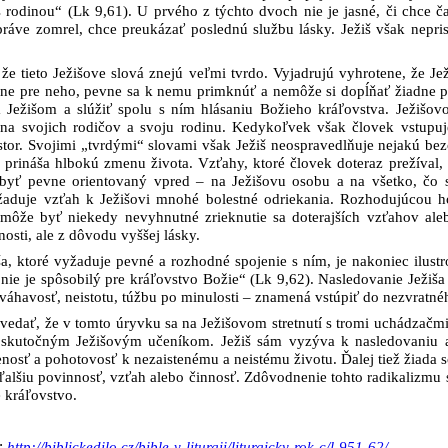
 rodinou“ (Lk 9,61). U prvého z týchto dvoch nie je jasné, či chce ča
práve zomrel, chce preukázať poslednú službu lásky. Ježiš však nepri
že tieto Ježišove slová znejú veľmi tvrdo. Vyjadrujú vyhrotene, že J
lne pre neho, pevne sa k nemu primknúť a nemôže si dopĺňať žiadne 
 Ježišom a slúžiť spolu s ním hlásaniu Božieho kráľovstva. Ježišov
ý na svojich rodičov a svoju rodinu. Kedykoľvek však človek vstupu
stor. Svojimi „tvrdými“ slovami však Ježiš neospravedlňuje nejakú bez
 prináša hlbokú zmenu života. Vzťahy, ktoré človek doteraz prežíva
byť pevne orientovaný vpred – na Ježišovu osobu a na všetko, čo sú
aduje vzťah k Ježišovi mnohé bolestné odriekania. Rozhodujúcou hod
ôže byť niekedy nevyhnutné zrieknutie sa doterajších vzťahov aleb
nosti, ale z dôvodu vyššej lásky.
a, ktoré vyžaduje pevné a rozhodné spojenie s ním, je nakoniec ilus
, nie je spôsobilý pre kráľovstvo Božie“ (Lk 9,62). Nasledovanie Ježi
 váhavosť, neistotu, túžbu po minulosti – znamená vstúpiť do nezvrat
dať, že v tomto úryvku sa na Ježišovom stretnutí s tromi uchádzačmi 
 skutočným Ježišovým učeníkom. Ježiš sám vyzýva k nasledovaniu a
enosť a pohotovosť k nezaistenému a neistému životu. Ďalej tiež žiada s
alšiu povinnosť, vzťah alebo činnosť. Zdôvodnenie tohto radikalizmu 
e kráľovstvo.
:
http://biblickedilo.cz/bible-v-liturgii/liturgicky-rok-c/l-951-62/