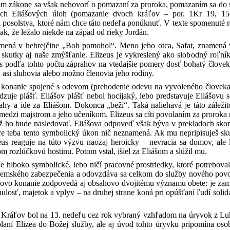
m zákone sa však nehovorí o pomazaní za proroka, pomazaním sa do svo
och Eliášových úloh (pomazanie dvoch kráľov – por. 1Kr 19, 15-1
a posolstva, ktoré nám chce táto nedeľa ponúknuť. V texte spomenuté
ak, že ležalo niekde na západ od rieky Jordán.
ená v hebrejčine „Boh pomohol“. Meno jeho otca, Safat, znamená v
 skutky aj naše zmýšľanie. Elizeus je vykreslený ako slobodný roľník
us podľa tohto počtu záprahov na vtedajšie pomery dosť bohatý človek
 asi sluhovia alebo možno členovia jeho rodiny.
 konanie spojené s odevom (prehodenie odevu na vyvoleného človeka, 
hadzuje plášť. Eliášov plášť nebol hocijaký, lebo predstavuje Eliášov
ahy a ide za Eliášom. Dokonca „beží“. Taká naliehavá je táto zálež
edzi majstrom a jeho učeníkom. Elizeus sa cíti povolaním za proroka n
ež ho bude nasledovať. Eliášova odpoveď však býva v prekladoch sko
e teba tento symbolický úkon nič neznamená. Ak mu nepripisuješ sku
eus reaguje na túto výzvu naozaj heroicky – nevracia sa domov, ale
om rozlúčkovú hostinu. Potom vstal, išiel za Eliášom a slúžil mu.
e hlboko symbolické, lebo ničí pracovné prostriedky, ktoré potrebov
ozemského zabezpečenia a odovzdáva sa celkom do služby nového povol
zeovo konanie zodpovedá aj obsahovo dvojitému významu obete: je zame
nulosť, majetok a vplyv – na druhej strane koná pri opúšťaní ľudí solid
y Kráľov bol na 13. nedeľu cez rok vybraný vzhľadom na úryvok z Luká
laní Elizea do Božej služby, ale aj úvod tohto úryvku pripomína osob