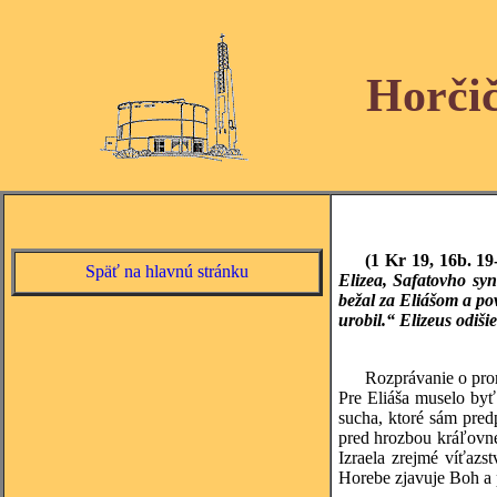
Horči
(1 Kr 19, 16b. 1
Späť na hlavnú stránku
Elizea, Safatovho sy
bežal za Eliášom a po
urobil.“ Elizeus odiši
Rozprávanie o pror
Pre Eliáša muselo by
sucha, ktoré sám pred
pred hrozbou kráľovne
Izraela zrejmé víťaz
Horebe zjavuje Boh a 