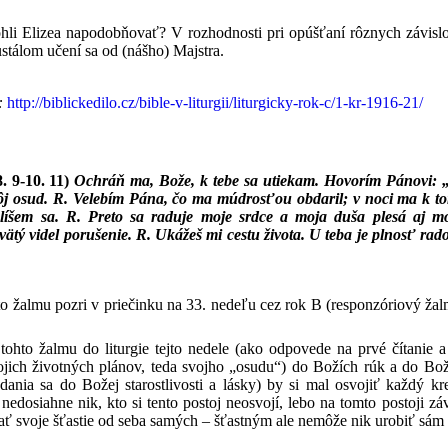
i Elizea napodobňovať? V rozhodnosti pri opúšťaní rôznych závislo
tálom učení sa od (nášho) Majstra.
:
http://biblickedilo.cz/bible-v-liturgii/liturgicky-rok-c/1-kr-1916-21/
8. 9-10. 11)
Ochráň ma, Bože, k tebe sa utiekam. Hovorím Pánovi: „T
môj osud. R. Velebím Pána, čo ma múdrosťou obdaril; v noci ma k t
olíšem sa. R. Preto sa raduje moje srdce a moja duša plesá aj m
svätý videl porušenie. R. Ukážeš mi cestu života. U teba je plnosť rado
 žalmu pozri v priečinku na 33. nedeľu cez rok B (responzóriový žalm 
hto žalmu do liturgie tejto nedele (ako odpovede na prvé čítanie a 
vojich životných plánov, teda svojho „osudu“) do Božích rúk a do Bož
dania sa do Božej starostlivosti a lásky) by si mal osvojiť každý kr
 nedosiahne nik, kto si tento postoj neosvojí, lebo na tomto postoji 
kať svoje šťastie od seba samých – šťastným ale nemôže nik urobiť sám 