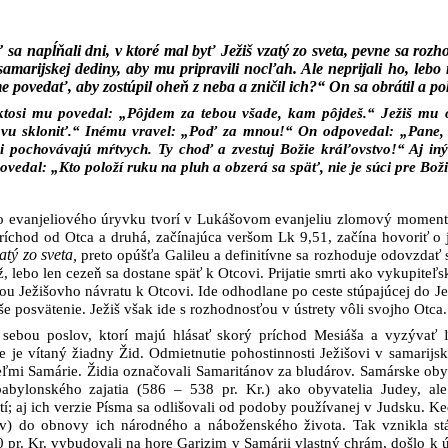
sa napĺňali dni, v ktoré mal byť Ježiš vzatý zo sveta, pevne sa rozh
ej samarijskej dediny, aby mu pripravili nocľah. Ale neprijali ho, l
povedať, aby zostúpil oheň z neba a zničil ich?“ On sa obrátil a poka
 ktosi mu povedal: „Pôjdem za tebou všade, kam pôjdeš.“ Ježiš mu o
vu skloniť.“ Inému vravel: „Poď za mnou!“ On odpovedal: „Pane, d
i pochovávajú mŕtvych. Ty choď a zvestuj Božie kráľovstvo!“ Aj iný
ovedal: „Kto položí ruku na pluh a obzerá sa späť, nie je súci pre Bož
o evanjeliového úryvku tvorí v Lukášovom evanjeliu zlomový moment. 
príchod od Otca a druhá, začínajúca veršom Lk 9,51, začína hovoriť o
atý zo sveta,
preto opúšťa Galileu a definitívne sa rozhoduje odovzdať 
ž, lebo len cezeň sa dostane späť k Otcovi. Prijatie smrti ako vykupiteľ
u Ježišovho návratu k Otcovi. Ide odhodlane po ceste stúpajúcej do Je
še posvätenie. Ježiš však ide s rozhodnosťou v ústrety vôli svojho Otca.
d sebou poslov, ktorí majú hlásať skorý príchod Mesiáša a vyzývať 
 je vítaný žiadny Žid. Odmietnutie pohostinnosti Ježišovi v samarijsk
ľmi Samárie. Židia označovali Samaritánov za bludárov. Samárske obyv
abylonského zajatia (586 – 538 pr. Kr.) ako obyvatelia Judey, a
; aj ich verzie Písma sa odlišovali od podoby používanej v Judsku. Keď 
v) do obnovy ich národného a náboženského života. Tak vznikla stá
00 pr. Kr. vybudovali na hore Garizim v Samárii vlastný chrám, došlo 