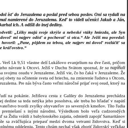
odol ísť do Jeruzalema a poslal pred sebou poslov. Oni sa vydali na
ebo mal namierené do Jeruzalema. Keď to videli učeníci Jakub a Ján,
rhal ich. A odišli do inej dediny.
dvetil: „Líšky majú svoje skrýše a nebeské vtáky hniezda, ale Syn
ovoľ mi najprv odísť a pochovať si otca.“ Ale Ježiš mu povedal:
 hovoril: „Pane, pôjdem za tebou, ale najprv mi dovoľ rozlúčiť sa
ie kráľovstvo.“
Verš Lk 9,51 vlastne delí Lukášovo evanjelium na dve časti, pričom
 jeho návrate k Otcovi. Ježiš v Duchu Svätom spoznal,
že sa
napĺňali
sa svojmu osudu v Jeruzaleme. Ježiš vie, čo ho čaká v Jeruzaleme. Že
skej obety na očistenie sveta od hriechu, na zmierenie ľudstva s Otcom,
ruzalema. Pre nás býva často veľmi náročné prijať svoj osud, ktorý na
ľudí na pokánie. Ježišova cesta z Galiley do Jeruzalema prechádza
ej dedine sa teda netýka jeho posolstva, ale treba ho hľadať v napätí
ateľstvo tvorili zvyšky obyvateľov zo severných kmeňov. Títo ľudia
le premiešaní s inými národmi. Výsledkom bolo veľa cudzorodých
sa Židia vrátili z babylonského zajatia, odmietli zapojiť Samaritánov
le sa zväčšujúca priepasť medzi dvoma vetvami židovstva. Keď si
k úplnému oddeleniu. Tento chrám nechal však zboriť židovský veľkňaz