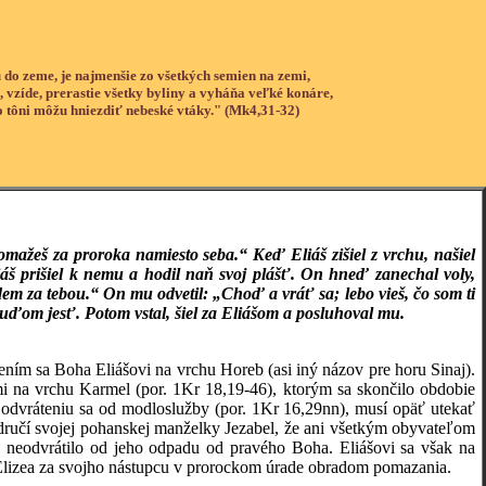
 do zeme, je najmenšie zo všetkých semien na zemi,
, vzíde, prerastie všetky byliny a vyháňa veľké konáre,
o tôni môžu hniezdiť nebeské vtáky." (Mk4,31-32)
mažeš za proroka namiesto seba.“ Keď Eliáš zišiel z vrchu, našiel
áš prišiel k nemu a hodil naň svoj plášť. On hneď zanechal voly,
em za tebou.“ On mu odvetil: „Choď a vráť sa; lebo vieš, čo som ti
l ľuďom jesť. Potom vstal, šiel za Eliášom a posluhoval mu.
ením sa Boha Eliášovi na vrchu Horeb (asi iný názov pre horu Sinaj).
 na vrchu Karmel (por. 1Kr 18,19-46), ktorým sa skončilo obdobie
 odvráteniu sa od modloslužby (por. 1Kr 16,29nn), musí opäť utekať
odručí svojej pohanskej manželky Jezabel, že ani všetkým obyvateľom
 neodvrátilo od jeho odpadu od pravého Boha. Eliášovi sa však na
 Elizea za svojho nástupcu v prorockom úrade obradom pomazania.