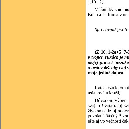
1,10.12).
V čom by sme mohl
Bohu a ľuďom a v neus
Spracované podľa
(Ž 16, 1-2a+5. 7-
v tvojich rukách je 
mojej pravici, nezak
a nedovolíš, aby tvoj 
moje jediné dobro.
Katechézu k tomuto
teda trochu kratší).
Dôvodom výberu to
svojho života (a aj s
životom (ale aj odovz
povolaní. Večný život
ešte aj vo večnosti ča