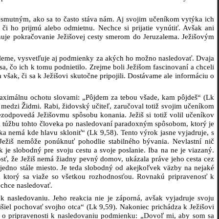
 a smutným, ako sa to často stáva nám. Aj svojim učeníkom vytýka ich
 či ho prijmú alebo odmietnu. Nechce si prijatie vynútiť. Avšak ani
uje pokračovanie Ježišovej cesty smerom do Jeruzalema. Ježišovým
uzaleme, vysvetľuje aj podmienky za akých ho možno nasledovať. Dvaja
a, čo ich k tomu podnietilo. Zrejme boli Ježišom fascinovaní a chceli
šak, či sa k Ježišovi skutočne pripojili. Dostávame ale informáciu o
maximálnu ochotu slovami: „Pôjdem za tebou všade, kam pôjdeš“ (Lk
é medzi Židmi. Rabi, židovský učiteľ, zaručoval totiž svojim učeníkom
ezodpovedá Ježišovmu spôsobu konania. Ježiš si totiž volil učeníkov
 na túžbu tohto človeka po nasledovaní paradoxným spôsobom, ktorý je
a nemá kde hlavu skloniť“ (Lk 9,58). Tento výrok jasne vyjadruje, s
 Ježiš nemôže ponúknuť pohodlie stabilného bývania. Nevlastní nič
e slobodný pre svoju cestu a svoje poslanie. Iba na ne je viazaný.
nosť, že Ježiš nemá žiadny pevný domov, ukázala práve jeho cesta cez
e jedno stále miesto. Je teda slobodný od akejkoľvek väzby na nejaké
 ktorý sa viaže so všetkou rozhodnosťou. Rovnakú pripravenosť k
 chce nasledovať.
 nasledovaniu. Jeho reakcia nie je záporná, avšak vyjadruje svoju
šiel pochovať svojho otca“ (Lk 9,59). Nakoniec prichádza k Ježišovi
ku o pripravenosti k nasledovaniu podmienku: „Dovoľ mi, aby som sa