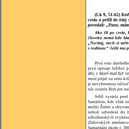
(Lk 9,
51-62)
Keď 
cestu a prišli do ist
povedali: „Pane, máme 
Ako šli po ceste,
človeka nemá kde hla
„Nechaj, nech si mŕtv
s rodinou.“ Ježiš mu p
Prvá veta dnešnéh
prvá opisuje Ježišov 
dni, v ktoré mal byť vz
musí prijať na seba krí
je nevyhnutnou súčasťo
nás zosiela Boh pre na
Ježiš vysiela pre
Samáriou, kde však nie
medzi Židmi a obyvate
neboli odvedení do b
náboženských zvyklostí
(židovských miešanco
Samaritáni okolo r. 3