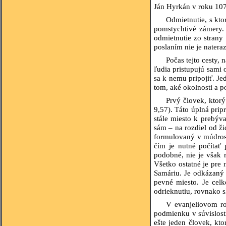
Ján Hyrkán v roku 107 
Odmietnutie, s kto
pomstychtivé zámery. 
odmietnutie zo stran
poslaním nie je natera
Počas tejto cesty,
ľudia pristupujú sami 
sa k nemu pripojiť. J
tom, aké okolnosti a 
Prvý človek, ktor
9,57). Táto úplná prip
stále miesto k prebýv
sám – na rozdiel od ži
formulovaný v múdrosl
čím je nutné počítať 
podobné, nie je však 
Všetko ostatné je pre
Samáriu. Je odkázaný 
pevné miesto. Je cel
odrieknutiu, rovnako 
V evanjeliovom ro
podmienku v súvislost
ešte jeden človek, kt