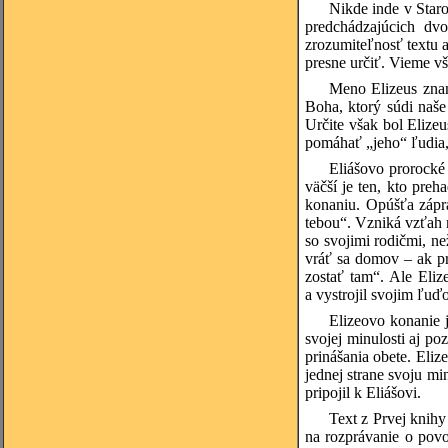
Nikde inde v Staro
predchádzajúcich dv
zrozumiteľnosť textu 
presne určiť. Vieme vš
Meno Elizeus znam
Boha, ktorý súdi naše
Určite však bol Elize
pomáhať „jeho“ ľudia,
Eliášovo prorocké
väčší je ten, kto pre
konaniu. Opúšťa zápr
tebou“. Vzniká vzťah m
so svojimi rodičmi, n
vráť sa domov – ak pr
zostať tam“. Ale Eliz
a vystrojil svojim ľuď
Elizeovo konanie j
svojej minulosti aj p
prinášania obete. Eli
jednej strane svoju mi
pripojil k Eliášovi.
Text z Prvej knih
na rozprávanie o povo