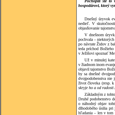
Pochopili ste to
hospodárovi, ktorý vyn
Dnešný úryvok eva
nedieľ. V skutočnost
objasňovanie tajomstva
V dnešnom úryvku 
pochvala – niektorých 
po návrate Židov z ba
teda príchod Božieho
v Ježišovi spoznať Mes
Už v minulej kate
v žiadnom inom evanjel
objavil tajomstvo Boži
by sa dnešné dvojpod
dvojpodobenstva nie j
život človeka (resp. k
skryje ho a od radosti 
Základným z tohto
Druhé podobenstvo dop
o náhodný objav toht
dlhodobého úsilia pri
hľadania – len v tom