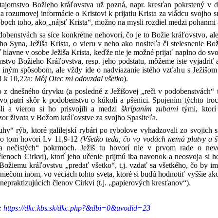
 tajomstvo Božieho kráľovstva už pozná, napr. kresťan pokrstený v 
tia rozumovej informácie o Kristovi k prijatiu Krista za vládcu svojh
boch toho, ako „nájsť Krista“, možno na mysli rozdiel medzi pohanmi 
obenstvách sa síce konkrétne nehovorí, čo je to Božie kráľovstvo, aleb
eho Syna, Ježiša Krista, o vieru v neho ako nositeľa či stelesnenie B
ť hlavne v osobe Ježiša Krista, keďže nie je možné prijať naplno do svo
mstvo Božieho Kráľovstva, resp. jeho podstatu, môžeme iste vyjadriť a
o iným spôsobom, ale vždy ide o nadviazanie istého vzťahu s Ježišo
 Lk 10,22a:
Môj Otec mi odovzdal všetko
).
o z dnešného úryvku (a posledné z Ježišovej „reči v podobenstvách“ t
vo patrí skôr k podobenstvu o kúkoli a pšenici. Spojením týchto tro
li a vierou si ho prisvojili a medzi
škrípaním zubami
tými, ktorí
zor života v Božom kráľovstve za svojho Spasiteľa.
uhy“ rýb, ktoré galilejskí rybári po rybolove vyhadzovali zo svojich 
o o tom hovorí Lv 11,9-12
(Všetko teda, čo vo vodách nemá plutvy a 
 a nečistých“ pokrmoch. Ježiš tu hovorí nie v prvom rade o neve
enoch Cirkvi), ktorí jeho učenie prijmú iba navonok a neosvoja si ho 
Božiemu kráľovstvu „predať všetko“, t.j. vzdať sa všetkého, čo by im
 niečom inom, vo veciach tohto sveta, ktoré si budú hodnotiť vyššie ako
u nepraktizujúcich členov Cirkvi (t.j. „papierových kresťanov“).
:
https://dkc.kbs.sk/dkc.php?&dbi=0&uvodid=23