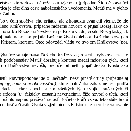
detstve, ktorý dostal náboženskú výchovu (prípadne Žid očakávajúci
o srdca je ešte dlhá cesta náboženského uvedomenia. Matúš má v týchto
a Židmi.
o v čom spočíva jeho prijatie, ale z kontextu evanjelií vieme, že ide
ožieho Kráľovstva, prípadne môžeme hovoriť o prijatí Božej lásky do
jho srdca Božie kráľovstvo, resp. Božiu vládu, či silu Božej lásky, ak
j inak, napr. ako prijatie Božieho života (alebo aj Božieho slova) do
m Kristom, ktorému Otec odovzdal vládu vo svojom Kráľovstve (por.
ýkajúce sa tajomstva Božieho kráľovstva) o sieti a rybolove má iný
ch podobenstiev Matúš dosahuje kontrast medzi radosťou tých, ktorí
 do Kráľovstva nevošli, pretože odmietli prijať Ježiša Krista ako
sietí? Pravdepodobne ide o „nečisté“, bezšupinaté druhy (prípadne aj
šupiny, bude vám ohavnosťou)
, ktoré mali Židia zakázané jesť podľa
riacich nekresťanoch, ale o všetkých tých svojich súčasných či
srdcom (t.j. fakticky zostanú neveriacimi), čiže hovorí o tých, ktorí
 bránilo naplno prežívať radosť Božieho kráľovstva, lebo stále budú
 radosť a šťastie života v zjednotení s Kristom. Je to veľké varovanie