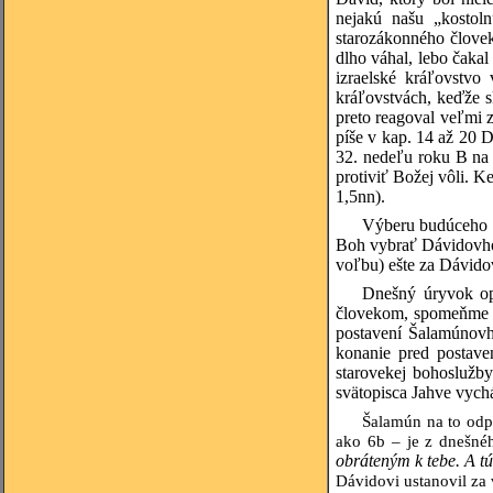
nejakú našu „kostol
starozákonného človek
dlho váhal, lebo čaka
izraelské kráľovstvo
kráľovstvách, keďže s
preto reagoval veľmi z
píše v kap. 14 až 20 
32. nedeľu roku B na 
protiviť Božej vôli. 
1,5nn).
Výberu budúceho p
Boh vybrať Dávidovho
voľbu) ešte za Dávidov
Dnešný úryvok op
človekom, spomeňme si
postavení Šalamúnovh
konanie pred postave
starovekej bohoslužb
svätopisca Jahve vych
Šalamún na to odp
ako 6b – je z dnešné
obráteným k tebe. A tú
Dávidovi ustanovil za 