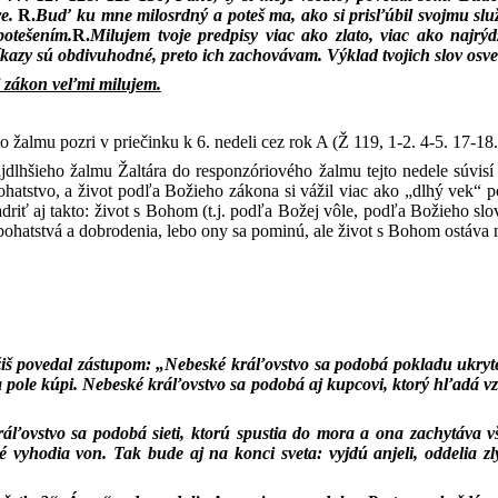
re.
R.
Buď ku mne milosrdný a poteš ma, ako si prisľúbil svojmu slu
potešením.
R.
Milujem tvoje predpisy viac ako zlato, viac ako najrýd
íkazy sú obdivuhodné, preto ich zachovávam. Výklad tvojich slov os
 zákon veľmi milujem.
 žalmu pozri v priečinku k 6. nedeli cez rok A (
Ž 119, 1-2. 4-5. 17-18
jdlhšieho žalmu Žaltára do responzóriového žalmu tejto nedele súvisí
. bohatstvo, a život podľa Božieho zákona si vážil viac ako „dlhý ve
jadriť aj takto: život s Bohom (t.j. podľa Božej vôle, podľa Božieho 
ohatstvá a dobrodenia, lebo ony sa pominú, ale život s Bohom ostáva 
žiš povedal zástupom: „Nebeské kráľovstvo sa podobá pokladu ukrytém
a pole kúpi. Nebeské kráľovstvo sa podobá aj kupcovi, ktorý hľadá vz
áľovstvo sa podobá sieti, ktorú spustia do mora a ona zachytáva v
é vyhodia von. Tak bude aj na konci sveta: vyjdú anjeli, oddelia z