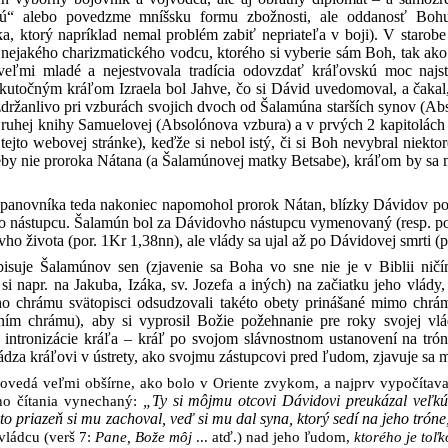
nú“ alebo povedzme mníšsku formu zbožnosti, ale oddanosť Boh
a, ktorý napríklad nemal problém zabiť nepriateľa v boji). V starob
l nejakého charizmatického vodcu, ktorého si vyberie sám Boh, tak ako
 veľmi mladé a nejestvovala tradícia odovzdať kráľovskú moc naj
kutočným kráľom Izraela bol Jahve, čo si Dávid uvedomoval, a čakal
držanlivo pri vzburách svojich dvoch od Šalamúna starších synov (Abso
Druhej knihy Samuelovej (Absolónova vzbura) a v prvých 2 kapitolách 1
tejto webovej stránke), keďže si nebol istý, či si Boh nevybral niekt
Keby nie proroka Nátana (a Šalamúnovej matky Betsabe), kráľom by sa 
anovníka teda nakoniec napomohol prorok Nátan, blízky Dávidov por
 nástupcu. Šalamún bol za Dávidovho nástupcu vymenovaný (resp. pom
ho života (por. 1Kr 1,38nn), ale vlády sa ujal až po Dávidovej smrti (
isuje Šalamúnov sen (zjavenie sa Boha vo sne nie je v Biblii ni
 napr. na Jakuba, Izáka, sv. Jozefa a iných) na začiatku jeho vlády
o chrámu svätopisci odsudzovali takéto obety prinášané mimo chrám
ním chrámu), aby si vyprosil Božie požehnanie pre roky svojej vl
y intronizácie kráľa – kráľ po svojom slávnostnom ustanovení na tr
ádza kráľovi v ústrety, ako svojmu zástupcovi pred ľudom, zjavuje sa 
ovedá veľmi obšírne, ako bolo v Oriente zvykom, a najprv vypočítava,
ho čítania vynechaný:
„Ty si môjmu otcovi Dávidovi preukázal veľkú 
to priazeň si mu zachoval, veď si mu dal syna, ktorý sedí na jeho tróne
vládcu (verš 7:
Pane, Bože môj
... atď.) nad jeho ľudom,
ktorého je toľ