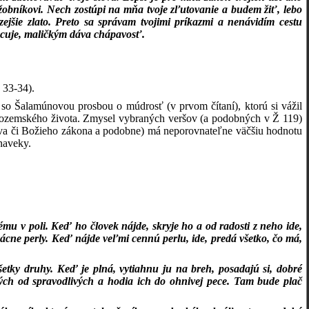
žobníkovi. Nech zostúpi na mňa tvoje zľutovanie a budem žiť, lebo
zejšie zlato. Preto sa správam tvojimi príkazmi a nenávidím cestu
vecuje, maličkým dáva chápavosť.
. 33-34
).
 so Šalamúnovou prosbou o múdrosť (v prvom čítaní), ktorú si vážil
k“ pozemského života. Zmysel vybraných veršov (a podobných v Ž 119)
slova či Božieho zákona a podobne) má neporovnateľne väčšiu hodnotu
naveky.
u v poli. Keď ho človek nájde, skryje ho a od radosti z neho ide,
ácne perly. Keď nájde veľmi cennú perlu, ide, predá všetko, čo má,
šetky druhy. Keď je plná, vytiahnu ju na breh, posadajú si, dobré
lých od spravodlivých a hodia ich do ohnivej pece. Tam bude plač