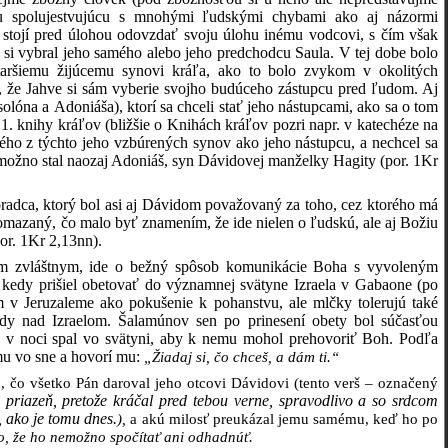
u spolujestvujúcu s mnohými ľudskými chybami ako aj názormi
e stojí pred úlohou odovzdať svoju úlohu inému vodcovi, s čím však
 si vybral jeho samého alebo jeho predchodcu Saula. V tej dobe bolo
staršiemu žijúcemu synovi kráľa, ako to bolo zvykom v okolitých
, že Jahve si sám vyberie svojho budúceho zástupcu pred ľudom. Aj
lóna a Adoniáša), ktorí sa chceli stať jeho nástupcami, ako sa o tom
. knihy kráľov (bližšie o Knihách kráľov pozri napr. v katechéze na
orého z týchto jeho vzbúrených synov ako jeho nástupcu, a nechcel sa
možno stal naozaj Adoniáš, syn Dávidovej manželky Hagity (por. 1Kr
adca, ktorý bol asi aj Dávidom považovaný za toho, cez ktorého má
azaný, čo malo byť znamením, že ide nielen o ľudskú, ale aj Božiu
por. 1Kr 2,13nn).
čím zvláštnym, ide o bežný spôsob komunikácie Boha s vyvoleným
, kedy prišiel obetovať do významnej svätyne Izraela v Gabaone (po
 v Jeruzaleme ako pokušenie k pohanstvu, ale mlčky tolerujú také
ády nad Izraelom. Šalamúnov sen po prinesení obety bol súčasťou
ón v noci spal vo svätyni, aby k nemu mohol prehovoriť Boh. Podľa
mu vo sne a hovorí mu:
„Žiadaj si, čo chceš, a dám ti.“
 čo všetko Pán daroval jeho otcovi Dávidovi (tento verš – označený
priazeň, pretože kráčal pred tebou verne, spravodlivo a so srdcom
, ako je tomu dnes.
),
a akú milosť preukázal jemu samému, keď ho po
ko, že ho nemožno spočítať ani odhadnúť.