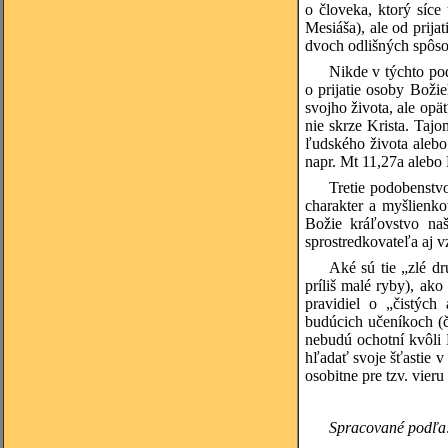
o človeka, ktorý síce
Mesiáša), ale od prija
dvoch odlišných spôso
Nikde v týchto pod
o prijatie osoby Boži
svojho života, ale opä
nie skrze Krista. Tajo
ľudského života aleb
napr. Mt 11,27a alebo
Tretie podobenstv
charakter a myšlienko
Božie kráľovstvo naš
sprostredkovateľa aj v
Aké sú tie „zlé dr
príliš malé ryby), ak
pravidiel o „čistých
budúcich učeníkoch (čl
nebudú ochotní kvôli 
hľadať svoje šťastie v
osobitne pre tzv. vier
Spracované podľa