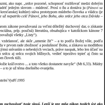
razmi, ako napr. „srdce pozorné, schopnosť rozlišovať medzi dobrým
adriť jedným slovom – múdrosť. Prosí o ňu a dostáva ju (
Pánovi sa
 v kresťanskej kultúre) stáva prototypom múdreho človeka a vládcu (je
ce už nepatrilo celé Pánovi, jeho Bohu, ako srdce jeho otca Dávida
–
tarom zákone považovaná za veľmi dôležitý duchovný dar, o získanie
ienciálna, príp. poučná) literatúra, obsahujúca v katolíckom kánone 7
ovažujú všetky „Listy“).
 vzdelanosť, ale skôr „umenie žiť“ – a to podľa Božej vôle, podľa
teda v prvom rade zbožnosť a poslušnosť Bohu, a získava sa modlitbou
kýmsi snívaním o nebeských veciach, práve naopak, lebo len účasť na
cu aj srdcu svojich blížnych, vedieť trpezlivo trpieť aj čisto sa
om človek túži.
ožie kráľovstvo ... a toto všetko dostanete navyše“ (Mt 6,33). Múdry
– a to je už téma dnešného evanjelia.
telní Vydří 1995
m zachovávať tvoje slová. Lepší je pre mňa zákon tvojich úst ako