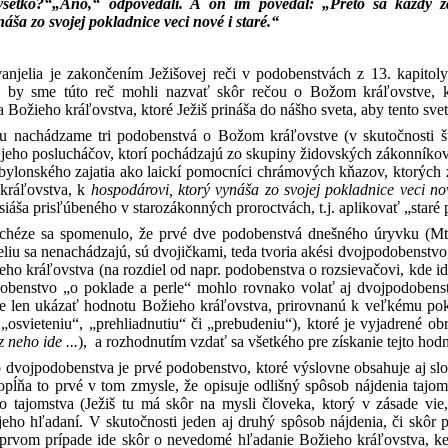
 všetko?“„Áno,“ odpovedali. A on im povedal: „Preto sa každý 
áša zo svojej pokladnice veci nové i staré.“
njelia je zakončením Ježišovej reči v podobenstvách z 13. kapitoly
i by sme túto reč mohli nazvať skôr rečou o Božom kráľovstve, k
 Božieho kráľovstva, ktoré Ježiš prináša do nášho sveta, aby tento sve
nachádzame tri podobenstvá o Božom kráľovstve (v skutočnosti šty
jeho poslucháčov, ktorí pochádzajú zo skupiny židovských zákonníkov – so
bylonského zajatia ako laickí pomocníci chrámových kňazov, ktorých
 kráľovstva, k
hospodárovi, ktorý vynáša zo svojej pokladnice veci nov
iáša prisľúbeného v starozákonných proroctvách, t.j. aplikovať „staré 
chéze sa spomenulo, že prvé dve podobenstvá dnešného úryvku (Mt 13,
iu sa nenachádzajú, sú dvojičkami, teda tvoria akési dvojpodobenstvo,
eho kráľovstva (na rozdiel od napr. podobenstva o rozsievačovi, kde i
obenstvo „o poklade a perle“ mohlo rovnako volať aj dvojpodobens
e len ukázať hodnotu Božieho kráľovstva, prirovnanú k veľkému pokl
 „osvieteniu“, „prehliadnutiu“ či „prebudeniu“), ktoré je vyjadrené ob
z neho ide ...
), a rozhodnutím vzdať sa všetkého pre získanie tejto hodno
 dvojpodobenstva je prvé podobenstvo, ktoré výslovne obsahuje aj slo
ĺňa to prvé v tom zmysle, že opisuje odlišný spôsob nájdenia tajom
o tajomstva (Ježiš tu má skôr na mysli človeka, ktorý v zásade vie
 jeho hľadaní. V skutočnosti jeden aj druhý spôsob nájdenia, či skô
 prvom prípade ide skôr o nevedomé hľadanie Božieho kráľovstva, ke