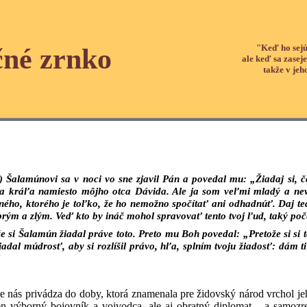
"Keď ho sejú
čné zrnko
ale keď sa zaseje
takže v jeh
) Šalamúnovi sa v noci vo sne zjavil Pán a povedal mu: „Žiadaj si, 
za kráľa namiesto môjho otca Dávida. Ale ja som veľmi mladý a nevie
tného, ktorého je toľko, že ho nemožno spočítať ani odhadnúť. Daj te
brým a zlým. Veď kto by ináč mohol spravovať tento tvoj ľud, taký po
e si Šalamún žiadal práve toto. Preto mu Boh povedal: „Pretože si si to
 žiadal múdrosť, aby si rozlíšil právo, hľa, splním tvoju žiadosť: dá
“
e nás privádza do doby, ktorá znamenala pre židovský národ vrchol je
len výborný bojovník a vojvodca, ale aj obratný diplomat – a samoz