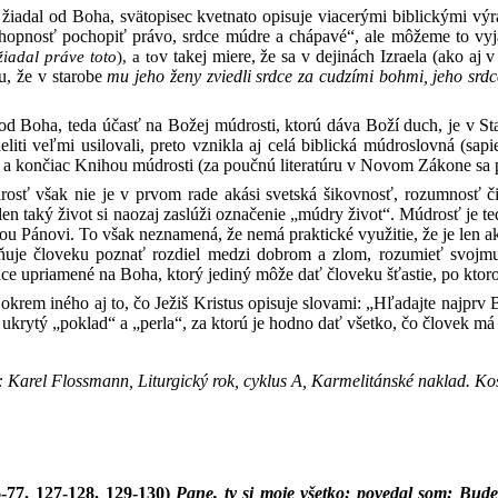
 žiadal od Boha, svätopisec kvetnato opisuje viacerými biblickými vý
hopnosť pochopiť právo, srdce múdre a chápavé“, ale môžeme to vyj
žiadal práve toto
), a to
v takej miere, že sa v dejinách Izraela (ako aj
u, že v starobe
mu jeho ženy zviedli srdce za cudzími bohmi, jeho srd
od Boha, teda účasť na Božej múdrosti, ktorú dáva Boží duch, je v S
eliti veľmi usilovali, preto vznikla aj celá biblická múdroslovná (sap
a končiac Knihou múdrosti (za poučnú literatúru v Novom Zákone sa p
osť však nie je v prvom rade akási svetská šikovnosť, rozumnosť či
len taký život si naozaj zaslúži označenie „múdry život“. Múdrosť je 
u Pánovi. To však neznamená, že nemá praktické využitie, že je len a
je človeku poznať rozdiel medzi dobrom a zlom, rozumieť svojmu srd
dce upriamené na Boha, ktorý jediný môže dať človeku šťastie, po ktor
rem iného aj to, čo Ježiš Kristus opisuje slovami: „Hľadajte najprv B
e ukrytý „poklad“ a „perla“, za ktorú je hodno dať všetko, čo človek má 
Karel Flossmann, Liturgický rok, cyklus A, Karmelitánské naklad. Kos
6-77. 127-128. 129-130)
Pane, ty si moje všetko; povedal som: Bude