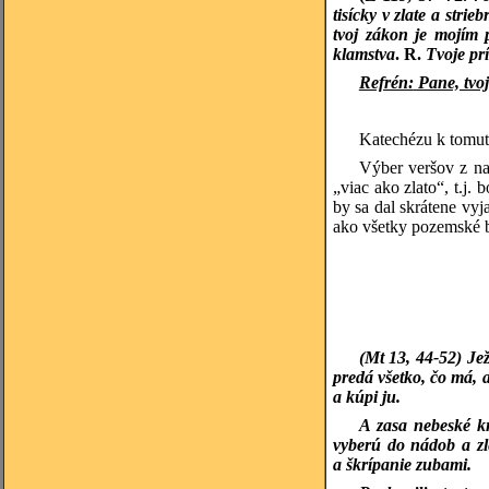
tisícky v zlate a strieb
tvoj zákon je mojím 
klamstva
. R.
Tvoje pr
Refrén:
Pane, tvoj
Katechézu k tomuto
Výber veršov z na
„viac ako zlato“, t.j
by sa dal skrátene vy
ako všetky pozemské b
(Mt 13, 44-52) Je
predá všetko, čo má, 
a kúpi ju.
A zasa nebeské kr
vyberú do nádob a zl
a škrípanie zubami.