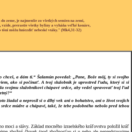
 do zeme, je najmenšie zo všetkých semien na zemi,
, vzíde, prerastie všetky byliny a vyháňa veľké konáre,
o tôni môžu hniezdiť nebeské vtáky." (Mk4,31-32)
čo chceš, a dám ti.“ Šalamún povedal: „Pane, Bože môj, ty si svojho
m, ako si počínať. A tvoj služobník je uprostred ľudu, ktorý si si
da svojmu služobníkovi chápavé srdce, aby vedel spravovať tvoj ľud
četný?“
to žiadal a neprosil si o dlhý vek ani o bohatstvo, ani o život svojich
m ti srdce múdre a chápavé, také, že tebe podobného nebolo pred tebou
ho moci a slávy. Základ mocného izraelského kráľovstva položil kráľ
rejme zbožný človek (pod zbožnosťou si u neho ale nepredstavujme