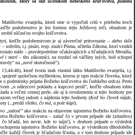
zákonník, ktorý sa stal učeníkom nebeského kráľovstva, podobá
 Matúšovho evanjelia, ktorú sme si vypočuli celú v priebehu troch
eďže podobenstvo je len formou tejto Ježišovej reči, obsahom je
t urobil súčasťou svojho kráľovstva.
ri, keďže podobenstvom je aj záverečné prirovnanie – alebo skôr
ferím, t.j. pisári, resp. znalci Písma, učitelia Zákona, ktorí vznikli
 zostalo málo – pravdepodobne očakávajúcich a hľadajúcich Mesiáša,
é i staré
– títo zákonníci, na rozdiel od väčšiny iných, boli schopní
pravdy“ na „nové skutočnosti“).
44-46), ktoré tvoria inak vlastnú látku Matúšovho evanjelia, t.j.
 spojené spoločnou myšlienkou, ktorou je opis reakcie človeka, ktorý
de o podmienky prijatia Božieho kráľovstva do ľudského srdca). Preto
tvom „o nálezcovi pokladu a kupcovi perál“, keďže obsahom tohto
adu a veľmi cennej perle, ale aj k uvedomeniu si tejto hodnoty pre
razom veľkej radosti z nájdenia tejto hodnoty (
Keď ho človek nájde,
ty (...
predá všetko, čo má, a pole kúpi
).
vo „radosť“ ako reakciu na objavenie tajomstva Božieho kráľovstva.
stva Božieho kráľovstva – zatiaľ čo v prvom prípade ide (zdanlivo)
, čo hľadá, len nevie, kde to nájsť), v druhom prípade o výsledok
r pochopenia tajomstva Božieho kráľovstva, je výsledkom dlhodobého
ďže každý človek je hľadačom šťastia, a v tom druhom prípade ide