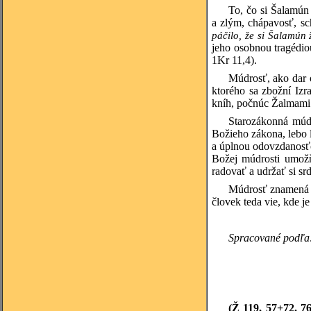
To, čo si Šalamún
a zlým, chápavosť, sc
páčilo, že si Šalamún 
jeho osobnou tragédio
1Kr 11,4).
Múdrosť, ako dar 
ktorého sa zbožní Izra
kníh, počnúc Žalmami 
Starozákonná múdr
Božieho zákona, lebo 
a úplnou odovzdanosťo
Božej múdrosti umožňu
radovať a udržať si sr
Múdrosť znamená ok
človek teda vie, kde j
Spracované podľa: 
(Ž 119, 57+72. 7