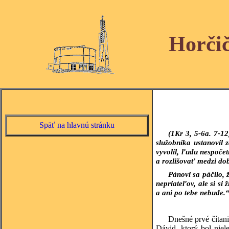
Horči
Späť na hlavnú stránku
(1Kr 3, 5-6a. 7-12
služobníka ustanovil 
vyvolil, ľudu nespoče
a rozlišovať medzi do
Pánovi sa páčilo, ž
nepriateľov, ale si si
a ani po tebe nebude.
Dnešné prvé čítani
Dávid, ktorý bol nie