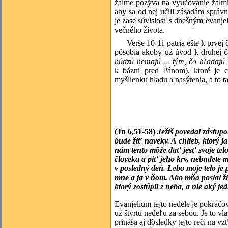
žalme pozýva na vyučovanie žalmist
aby sa od nej učili zásadám správ
je zase súvislosť s dnešným evanje
večného života.
Verše 10-11 patria ešte k prve
pôsobia akoby už úvod k druhej č
núdzu nemajú ... tým, čo hľadajú
k bázni pred Pánom), ktoré je ch
myšlienku hladu a nasýtenia, a to
(Jn 6,51-58)
Ježiš povedal zástupo
bude žiť naveky. A chlieb, ktorý ja
nám tento môže dať jesť svoje tel
človeka a piť jeho krv, nebudete ma
v posledný deň. Lebo moje telo je 
mne a ja v ňom. Ako mňa poslal živ
ktorý zostúpil z neba, a nie aký jed
Evanjelium tejto nedele je pokračo
už štvrtú nedeľu za sebou. Je to vla
prináša aj dôsledky tejto reči na vzť