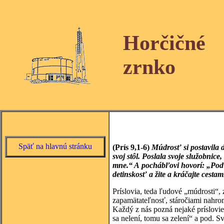
Horčičné
zrnko
Späť na hlavnú stránku
(Prís 9,1-6)
Múdrosť si postavila d
svoj stôl. Poslala svoje služobnice
mne.“ A pochábľovi hovorí: „Poďte
detinskosť a žite a kráčajte cesta
Príslovia, teda ľudové „múdrosti“, 
zapamätateľnosť, stáročiami nahr
Každý z nás pozná nejaké príslovie,
sa nelení, tomu sa zelení“ a pod. S