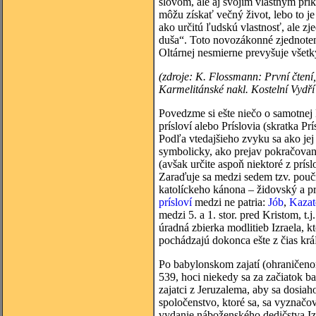
slovom, ale aj svojím vlastným prík
môžu získať večný život, lebo to j
ako určitú ľudskú vlastnosť, ale zj
duša“. Toto novozákonné zjednoten
Oltárnej nesmierne prevyšuje všet
(zdroje: K. Flossmann: První čten
Karmelitánské nakl. Kostelní Vydří
Povedzme si ešte niečo o samotnej 
prísloví alebo Príslovia (skratka Pr
Podľa vtedajšieho zvyku sa ako jej
symbolicky, ako prejav pokračovani
(avšak určite aspoň niektoré z prí
Zaraďuje sa medzi sedem tzv. pou
katolíckeho kánona – židovský a p
prísloví
medzi ne patria:
Jób
,
Kazat
medzi 5. a 1. stor. pred Kristom, t
úradná zbierka modlitieb Izraela, k
pochádzajú dokonca ešte z čias kr
Po babylonskom zajatí (ohraničen
539, hoci niekedy sa za začiatok b
zajatci z Jeruzalema, aby sa dosiaho
spoločenstvo, ktoré sa, sa vyznačo
vydanie náboženského dedičstva Iz