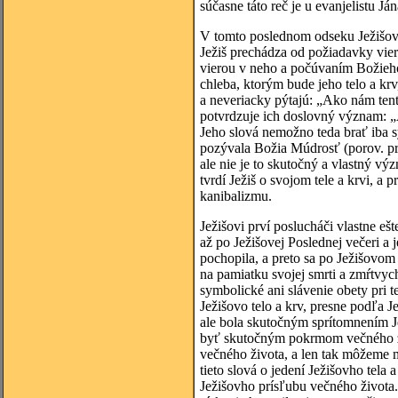
súčasne táto reč je u evanjelistu J
V tomto poslednom odseku Ježišov
Ježiš prechádza od požiadavky vie
vierou v neho a počúvaním Božieho
chleba, ktorým bude jeho telo a krv
a neveriacky pýtajú: „Ako nám tent
potvrdzuje ich doslovný význam: „A
Jeho slová nemožno teda brať iba 
pozývala Božia Múdrosť (porov. prv
ale nie je to skutočný a vlastný vý
tvrdí Ježiš o svojom tele a krvi, a
kanibalizmu.
Ježišovi prví poslucháči vlastne e
až po Ježišovej Poslednej večeri a 
pochopila, a preto sa po Ježišovom
na pamiatku svojej smrti a zmŕtvyc
symbolické ani slávenie obety pri 
Ježišovo telo a krv, presne podľa J
ale bola skutočným sprítomnením Jež
byť skutočným pokrmom večného živ
večného života, a len tak môžeme 
tieto slová o jedení Ježišovho tel
Ježišovho prísľubu večného života.