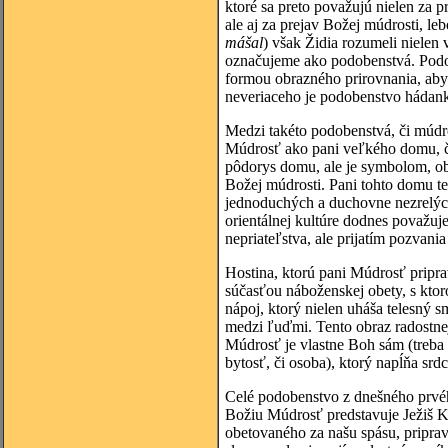
ktoré sa preto považujú nielen za p
ale aj za prejav Božej múdrosti, l
mášal
) však Židia rozumeli nielen 
označujeme ako podobenstvá. Podob
formou obrazného prirovnania, aby 
neveriaceho je podobenstvo hádanko
Medzi takéto podobenstvá, či múdro
Múdrosť ako pani veľkého domu, či
pôdorys domu, ale je symbolom, ob
Božej múdrosti. Pani tohto domu te
jednoduchých a duchovne nezrelých,
orientálnej kultúre dodnes považuj
nepriateľstva, ale prijatím pozvani
Hostina, ktorú pani Múdrosť pripra
súčasťou náboženskej obety, s ktoro
nápoj, ktorý nielen uháša telesný 
medzi ľuďmi. Tento obraz radostnej
Múdrosť je vlastne Boh sám (treb
bytosť, či osoba), ktorý napĺňa sr
Celé podobenstvo z dnešného prvéh
Božiu Múdrosť predstavuje Ježiš Kr
obetovaného za našu spásu, priprav