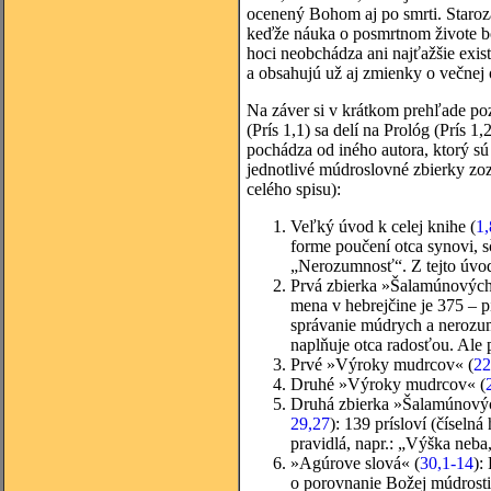
ocenený Bohom aj po smrti. Staroz
keďže náuka o posmrtnom živote bol
hoci neobchádza ani najťažšie exis
a obsahujú už aj zmienky o večnej
Na záver si v krátkom prehľade poz
(Prís 1,1) sa delí na Prológ (Prís 1
pochádza od iného autora, ktorý sú 
jednotlivé múdroslovné zbierky zoz
celého spisu):
Veľký úvod k celej knihe (
1,
forme poučení otca synovi, 
„Nerozumnosť“. Z tejto úvodn
Prvá zbierka »Šalamúnových 
mena v hebrejčine je 375 – pí
správanie múdrych a nerozum
naplňuje otca radosťou. Ale 
Prvé »Výroky mudrcov« (
22
Druhé »Výroky mudrcov« (
Druhá zbierka »Šalamúnových
29,27
): 139 prísloví (číseln
pravidlá, napr.: „Výška neba
»Agúrove slová« (
30,1-14
):
o porovnanie Božej múdrosti