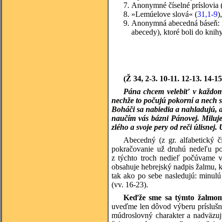
Anonymné číselné príslovia 
»Lemúelove slová« (
31,1-9
)
Anonymná abecedná báseň: »
abecedy), ktoré boli do knihy
(Ž 34, 2-3. 10-11. 12-13. 14-15
Pána chcem velebiť v každom
nechže to počujú pokorní a nech s
Boháči sa nabiedia a nahladujú, 
naučím vás bázni Pánovej. Miluje
zlého a svoje pery od reči úlisnej
Abecedný (z gr. alfabetický či
pokračovanie už druhú nedeľu p
z týchto troch nedieľ počúvame v
obsahuje hebrejský nadpis žalmu, kt
tak ako po sebe nasledujú: minul
(vv. 16-23).
Keďže sme sa týmto žalmom u
uveďme len dôvod výberu príslušnýc
múdroslovný charakter a nadväzuj