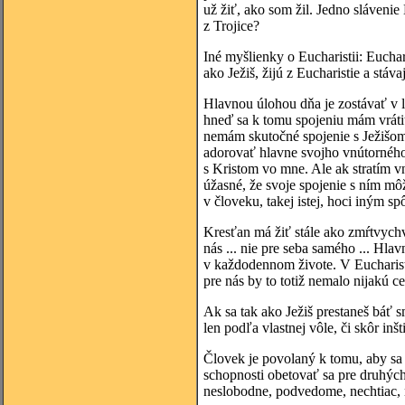
už žiť, ako som žil. Jedno sláven
z Trojice?
Iné myšlienky o Eucharistii: Euchari
ako Ježiš, žijú z Eucharistie a stáv
Hlavnou úlohou dňa je zostávať v 
hneď sa k tomu spojeniu mám vrátiť
nemám skutočné spojenie s Ježišom
adorovať hlavne svojho vnútorného 
s Kristom vo mne. Ale ak stratím v
úžasné, že svoje spojenie s ním mô
v človeku, takej istej, hoci iným s
Kresťan má žiť stále ako zmŕtvychv
nás ... nie pre seba samého ... Hla
v každodennom živote. V Eucharistii
pre nás by to totiž nemalo nijakú c
Ak sa tak ako Ježiš prestaneš báť s
len podľa vlastnej vôle, či skôr in
Človek je povolaný k tomu, aby sa 
schopnosti obetovať sa pre druhých 
neslobodne, podvedome, nechtiac, n