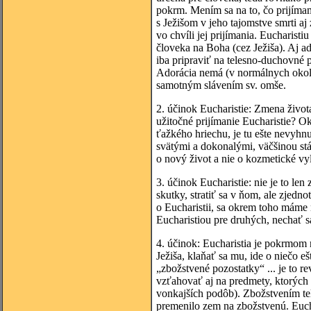
pokrm. Mením sa na to, čo prijíma
s Ježišom v jeho tajomstve smrti aj 
vo chvíli jej prijímania. Eucharisti
človeka na Boha (cez Ježiša). Aj ad
iba pripraviť na telesno-duchovné pr
Adorácia nemá (v normálnych okolno
samotným slávením sv. omše.
2. účinok Eucharistie: Zmena živo
užitočné prijímanie Eucharistie? 
ťažkého hriechu, je tu ešte nevyhnu
svätými a dokonalými, väčšinou stále
o nový život a nie o kozmetické vyl
3. účinok Eucharistie: nie je to len
skutky, stratiť sa v ňom, ale zjedn
o Eucharistii, sa okrem toho máme 
Eucharistiou pre druhých, nechať s
4. účinok: Eucharistia je pokrmom 
Ježiša, klaňať sa mu, ide o niečo ešt
„zbožstvené pozostatky“ ... je to re
vzťahovať aj na predmety, ktorých s
vonkajších podôb). Zbožstvením tel
premenilo zem na zbožstvenú. Euch