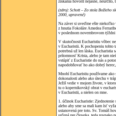
získania hovoril nejasne, neurčito,
(zdroj: Schott – Zo stola Božieho 
2000, upravené)
Na záver si uveďme ešte niekoľko v
z hnutia Fokoláre Amedea Ferrari
v poslednom novembrovom týždni 
V skutočnosti Eucharistiu vôbec 
v Eucharistii. K pochopeniu tohto t
potrebná už len láska. Eucharistia s
prítomnosť Krista, alebo je tam nie
vstúpiť z Eucharistie do nás a pot
napodobňovať ho ako dobrý herec, 
Mnohí Eucharistiu používame ako sv
dokonalosti alebo ako útechu v trá
Ježiš vedie v mojom živote, v ktoro
tu o kopernikovský obrat v eucharis
v Eucharistii, a nielen on mne.
1. účinok Eucharistie: Zjednotenie s
alebo aby sme sa mali kam ísť vyža
ustanovená pre toto. Sv. Tomáš hovo
určená pre človeka, teda rovnako pr