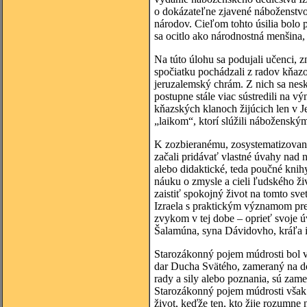
o dokázateľne zjavené náboženstvo 
národov. Cieľom tohto úsilia bolo p
sa ocitlo ako národnostná menšina,
Na túto úlohu sa podujali učenci, z
spočiatku pochádzali z radov kňazov
jeruzalemský chrám. Z nich sa neskô
postupne stále viac sústredili na 
kňazských klanoch žijúcich len v 
„laikom“, ktorí slúžili nábožensk
K zozbieranému, zosystematizované
začali pridávať vlastné úvahy nad
alebo didaktické, teda poučné knih
náuku o zmysle a cieli ľudského ži
zaistiť spokojný život na tomto s
Izraela s praktickým významom pre
zvykom v tej dobe – oprieť svoje ú
Šalamúna, syna Dávidovho, kráľa iz
Starozákonný pojem múdrosti bol v
dar Ducha Svätého, zameraný na do
rady a sily alebo poznania, sú zame
Starozákonný pojem múdrosti však n
život, keďže ten, kto žije rozumne 