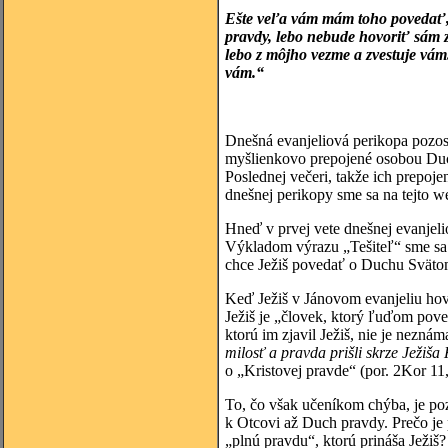
Ešte veľa vám mám toho povedať, a
pravdy, lebo nebude hovoriť sám z
lebo z môjho vezme a zvestuje vám.
vám.“
Dnešná evanjeliová perikopa pozost
myšlienkovo prepojené osobou Ducha
Poslednej večeri, takže ich prepoj
dnešnej perikopy sme sa na tejto w
Hneď v prvej vete dnešnej evanjel
Výkladom výrazu „Tešiteľ“ sme sa 
chce Ježiš povedať o Duchu Svätom
Keď Ježiš v Jánovom evanjeliu hov
Ježiš je „človek, ktorý ľuďom pove
ktorú im zjavil Ježiš, nie je nezná
milosť a pravda prišli skrze Ježiša 
o „Kristovej pravde“ (por. 2Kor 11
To, čo však učeníkom chýba, je po
k Otcovi až Duch pravdy. Prečo je
„plnú pravdu“, ktorú prináša Ježi