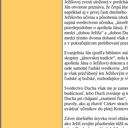
Ježišovej zvesti uloženej v predch
Ján otvorene priznáva, že čerpá h
napríklad aj v prvej časti dnešnéh
Ježišovho učenia a pôsobenia (doda
najmä svedectvom učeníka, „ktorého
pravdepodobne o apoštola Jána). Eva
medzi „dobou Ježiša“ a „dobou Duc
medzi týmito dvoma dobami však nes
a v pokračujúcom prehlbovaní pozn
Evanjelista Ján (podľa biblistov má
skupiny „jánovskej tradície“, teda 
apoštola Jána o Ježišovi) dokonca 
rade samotní ľudskí svedkovia „Je
je však prisľúbený len Ježišovým sv
ľudské aj božské, rozhodujúce je v
Svedectvo Ducha však nie je zamera
budúcnosť, lebo Duch zvestuje aj t
Ducha pri chápaní „znamení čias“,
pravdy, ako aj zbaviť Cirkev strac
uvádzať učeníkov do plnej Kristove
Záver dnešného úryvku tvorí ohláse
ako Ježiš svojím pôsobením túžil na