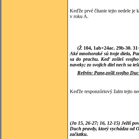
Keďže prvé čítanie tejto nedele je
v roku A.
(Ž 104, 1ab+24ac. 29b-30. 3
Aké mnohoraké sú tvoje diela, Pa
sa do prachu. Keď zošleš svojho
naveky; zo svojich diel nech sa te
R
efrén:
Pane,zošli svojho Duc
Keďže responzóriový žalm tejto ne
(Jn 15, 26-27; 16, 12-15) Ježiš p
Duch pravdy, ktorý vychádza od Ot
začiatku.