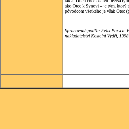
tak aj Duch chce osláviť Ježiša t
ako Otec k Synovi – je tým, ktorý 
pôvodcom všetkého je však Otec (p
Spracované podľa:
Felix
Porsch, E
nakladatelství Kostelní Vydří, 1998