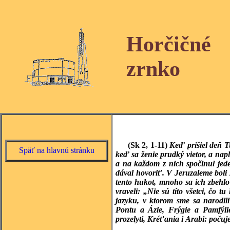
Horčičné
zrnko
(Sk 2, 1-11)
Keď prišiel deň Tu
Späť na hlavnú stránku
keď sa ženie prudký vietor, a napln
a na každom z nich spočinul jed
dával hovoriť. V Jeruzaleme boli
tento hukot, mnoho sa ich zbehlo 
vraveli: „Nie sú títo všetci, čo 
jazyku, v ktorom sme sa narodil
Pontu a Ázie, Frýgie a Pamfýlie
prozelyti, Kréťania i Arabi: poču