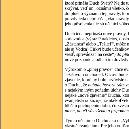
ktoré prináša Duch Svätý? Nejde tu
skrýval, veď im „oznámil všetko, č
do plného významu tej pravdy, ktor
pravdy teda neprináša „viac pravdy“
jeho pôsobenia nie sú učeníci vôbe
Duch teda neprináša nové pravdy, le
sprievodca (výraz Parakletos, doslo
„Zástanca“ alebo „Tešiteľ“, môže m
ale aj Vodca) Cirkvi bude učeníkov
viesť, sprevádzať na ceste“)
do pln
nové poznanie a odhalí im dovtedy
Výrokom o „plnej pravde“ chce evanj
Ježišovom odchode k Otcovi bude na
zjavenie, ktoré by bolo nezávislé n
o Duchu, že
nebude hovoriť sám zo
s nejakým iným poňatím úlohy Ducha
nejaké „nové zjavenie“ Ducha, kt
evanjelista odkazuje, že akékoľve
hlbším pochopením toho, čo zvestov
mene, naučí vás všetko a pripomen
Týmto učením o Duchu ako o „Vykla
vlastné evanjelium. Pre jeho odliš